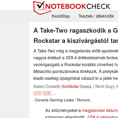
Kezdőlap
Tesztek / áttekintők
A Take-Two ragaszkodik a GT
Rockstar a kiszivárgástól tar
A Take-Two még a megjelenés előtti spoilerek
nagyra értékeli a GTA 6 értékeléseinek fontos
vezérigazgató a Rockstar korábbi címeihez
Metacritic-pontszámokra törekszik. A pletykák
kiadó esetleg újságírókat választ ki a játék he
Adam Corsetti (
fordította
DeepL / Ninh Duy),
🇺🇸
🇩🇪
...
Console
Gaming
Leaks / Rumors
Az előzményeket a
megjelenési dátum
szigorúan ellenőrzött..
GTA 6
vélemény