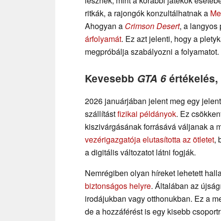
lesznek, mint a korábbi játékok esetéb
ritkák, a rajongók konzultálhatnak a
Met
Ahogyan a
Crimson Desert
, a langyo
árfolyamát
. Ez azt jelenti, hogy a plet
megpróbálja szabályozni a folyamatot.
Kevesebb
GTA 6
értékelés,
2026 januárjában jelent meg egy jelenté
szállítást
fizikai példányok
. Ez csökken
kiszivárgásának forrásává váljanak a 
vezérigazgatója elutasította az ötletet
,
a digitális változatot látni fogják.
Nemrégiben olyan híreket lehetett halla
biztonságos helyre
. Általában az újság
irodájukban vagy otthonukban. Ez a me
de a hozzáférést is egy kisebb csoportr