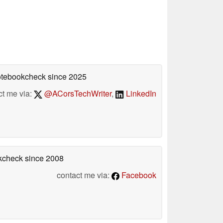
Notebookcheck
since 2025
ct me via:
@ACorsTechWriter
,
LinkedIn
okcheck
since 2008
contact me via:
Facebook