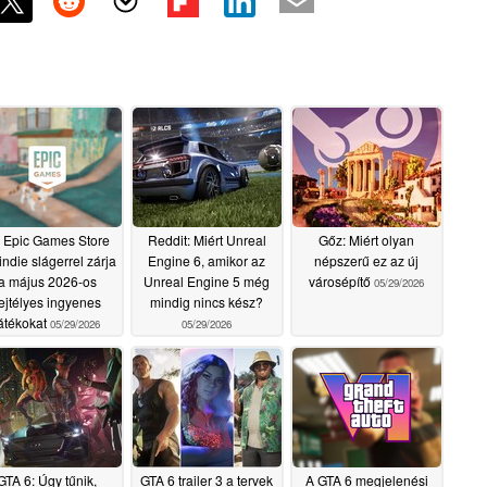
 Epic Games Store
Reddit: Miért Unreal
Gőz: Miért olyan
indie slágerrel zárja
Engine 6, amikor az
népszerű ez az új
a május 2026-os
Unreal Engine 5 még
városépítő
05/29/2026
ejtélyes ingyenes
mindig nincs kész?
átékokat
05/29/2026
05/29/2026
GTA 6: Úgy tűnik,
GTA 6 trailer 3 a tervek
A GTA 6 megjelenési