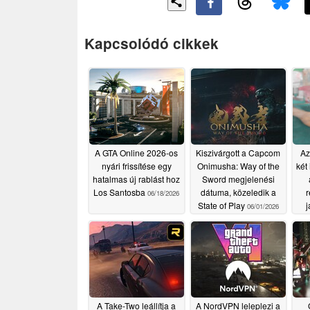
Kapcsolódó cikkek
A GTA Online 2026-os
Kiszivárgott a Capcom
Az
nyári frissítése egy
Onimusha: Way of the
két 
hatalmas új rablást hoz
Sword megjelenési
Los Santosba
dátuma, közeledik a
r
06/18/2026
State of Play
j
06/01/2026
A Take-Two leállítja a
A NordVPN leleplezi a