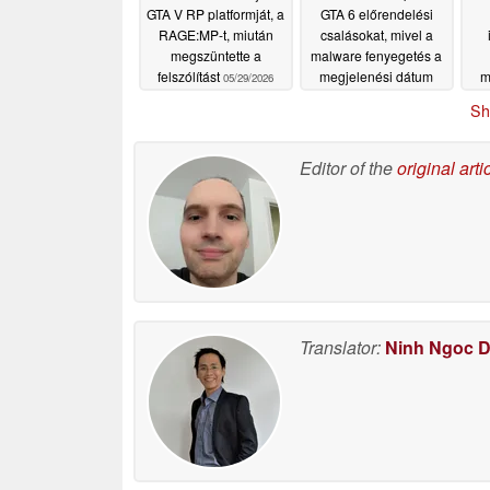
GTA V RP platformját, a
GTA 6 előrendelési
RAGE:MP-t, miután
csalásokat, mivel a
megszüntette a
malware fenyegetés a
felszólítást
megjelenési dátum
m
05/29/2026
előtt emelkedik
Sh
05/27/2026
Editor of the
original arti
Translator:
Ninh Ngoc 