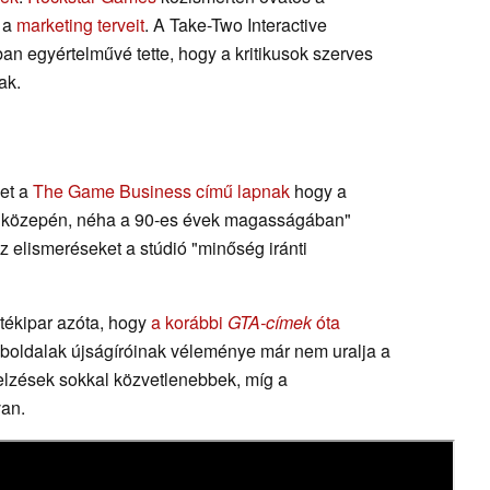
 a
marketing terveit
. A Take-Two Interactive
an egyértelművé tette, hogy a kritikusok szerves
ak.
get a
The Game Business című lapnak
hogy a
ek közepén, néha a 90-es évek magasságában"
z elismeréseket a stúdió "minőség iránti
játékipar azóta, hogy
a korábbi
GTA-címek
óta
boldalak újságíróinak véleménye már nem uralja a
ajelzések sokkal közvetlenebbek, míg a
van.