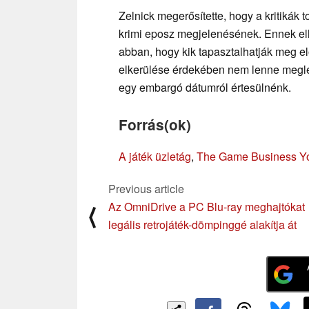
Zelnick megerősítette, hogy a kritikák t
krimi eposz megjelenésének. Ennek el
abban, hogy kik tapasztalhatják meg el
elkerülése érdekében nem lenne megle
egy embargó dátumról értesülnénk.
Forrás(ok)
A játék üzletág
,
The Game Business Y
Previous article
Az OmniDrive a PC Blu-ray meghajtókat
⟨
legális retrojáték-dömpinggé alakítja át