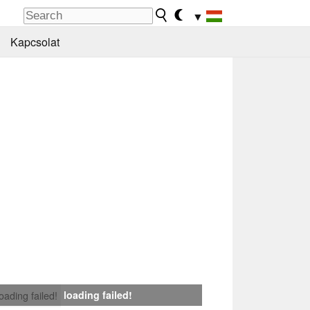
▼
Kapcsolat
loading failed!
loading failed!