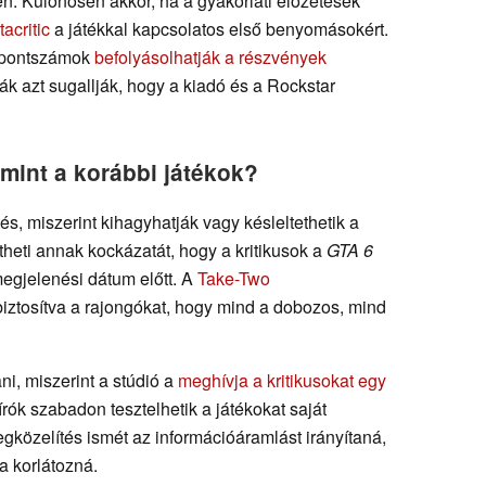
en. Különösen akkor, ha a gyakorlati előzetesek
acritic
a játékkal kapcsolatos első benyomásokért.
s pontszámok
befolyásolhatják a részvények
ykák azt sugallják, hogy a kiadó és a Rockstar
 mint a korábbi játékok?
s, miszerint kihagyhatják vagy késleltethetik a
theti annak kockázatát, hogy a kritikusok a
GTA 6
megjelenési dátum előtt. A
Take-Two
 biztosítva a rajongókat, hogy mind a dobozos, mind
ni, miszerint a stúdió a
meghívja a kritikusokat egy
írók szabadon tesztelhetik a játékokat saját
gközelítés ismét az információáramlást irányítaná,
a korlátozná.