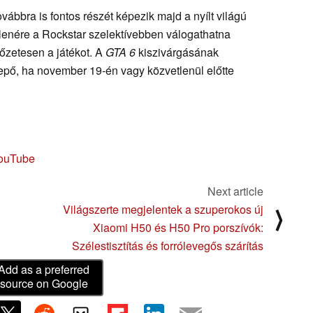
ovábbra is fontos részét képezik majd a nyílt világú
lenére a Rockstar szelektívebben válogathatna
őzetesen a játékot. A
GTA 6
kiszivárgásának
pő, ha november 19-én vagy közvetlenül előtte
ouTube
Next article
Világszerte megjelentek a szuperokos új
⟩
Xiaomi H50 és H50 Pro porszívók:
Szélestisztítás és forrólevegős szárítás
Add as a preferred
source on Google