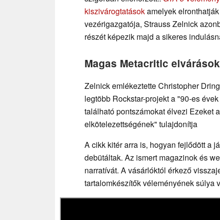
kiszivárogtatások
amelyek elronthatják
vezérigazgatója, Strauss Zelnick azonb
részét képezik majd a sikeres indulásn
Magas Metacritic elvárások
Zelnick emlékeztette Christopher Drin
legtöbb Rockstar-projekt a "90-es év
található pontszámokat élvezi Ezeket a
elkötelezettségének" tulajdonítja
A cikk kitér arra is, hogyan fejlődött a 
debütáltak. Az ismert magazinok és we
narratívát. A vásárlóktól érkező vissz
tartalomkészítők véleményének súlya 