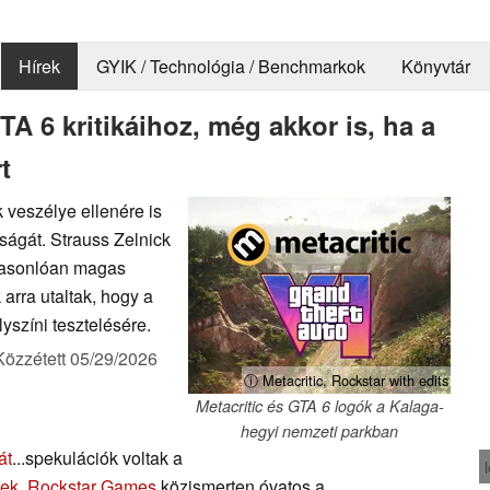
Hírek
GYIK / Technológia / Benchmarkok
Könyvtár
A 6 kritikáihoz, még akkor is, ha a
t
 veszélye ellenére is
ságát. Strauss Zelnick
 hasonlóan magas
 arra utaltak, hogy a
lyszíni tesztelésére.
Közzétett
05/29/2026
ⓘ Metacritic, Rockstar with edits
Metacritic és GTA 6 logók a Kalaga-
hegyi nemzeti parkban
át
...spekulációk voltak a
ek
.
Rockstar Games
közismerten óvatos a