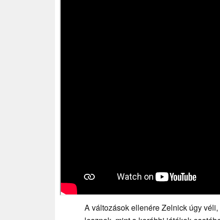
A változások ellenére Zelnick úgy véli