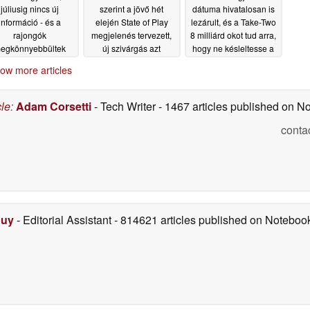
júliusig nincs új
szerint a jövő hét
dátuma hivatalosan is
információ - és a
elején State of Play
lezárult, és a Take-Two
rajongók
megjelenés tervezett,
8 milliárd okot tud arra,
egkönnyebbültek
új szivárgás azt
hogy ne késleltesse a
sugallja, hogy
játékot
05/22/2026
05/22/2026
05/22/2026
ow more articles
cle
:
Adam Corsetti
- Tech Writer
- 1467 articles published on 
conta
Duy
- Editorial Assistant
- 814621 articles published on Notebo