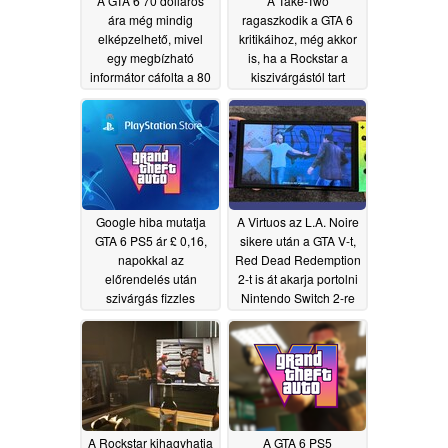
A GTA 6 70 dolláros
A Take-Two
ára még mindig
ragaszkodik a GTA 6
elképzelhető, mivel
kritikáihoz, még akkor
egy megbízható
is, ha a Rockstar a
informátor cáfolta a 80
kiszivárgástól tart
dolláros előrendelési
05/29/2026
árat
06/22/2026
Google hiba mutatja
A Virtuos az L.A. Noire
GTA 6 PS5 ár £ 0,16,
sikere után a GTA V-t,
napokkal az
Red Dead Redemption
előrendelés után
2-t is át akarja portolni
szivárgás fizzles
Nintendo Switch 2-re
05/21/2026
05/20/2026
A Rockstar kihagyhatja
A GTA 6 PS5