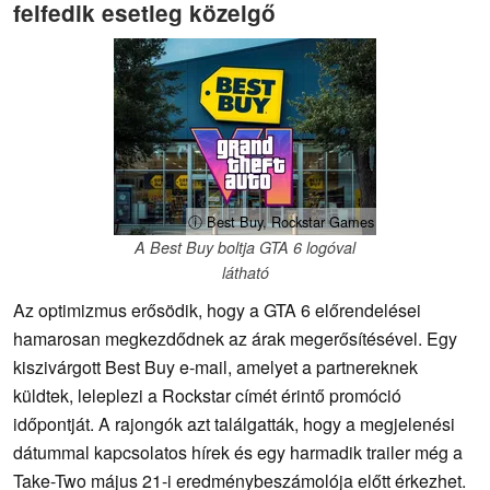
felfedik esetleg közelgő
ⓘ Best Buy, Rockstar Games
A Best Buy boltja GTA 6 logóval
látható
Az optimizmus erősödik, hogy a GTA 6 előrendelései
hamarosan megkezdődnek az árak megerősítésével. Egy
kiszivárgott Best Buy e-mail, amelyet a partnereknek
küldtek, leleplezi a Rockstar címét érintő promóció
időpontját. A rajongók azt találgatták, hogy a megjelenési
dátummal kapcsolatos hírek és egy harmadik trailer még a
Take-Two május 21-i eredménybeszámolója előtt érkezhet.