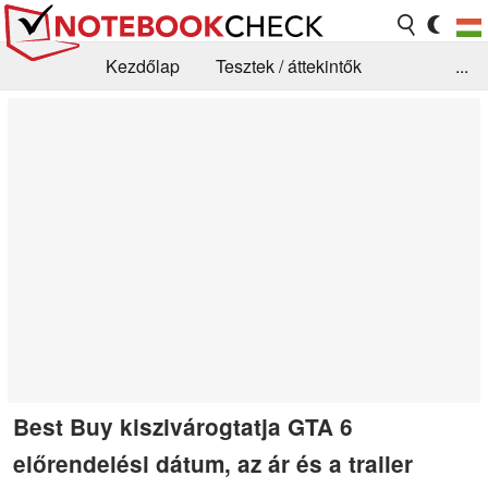
Kezdőlap
Tesztek / áttekintők
...
Hírek
GYIK / Technológia / Benchmarkok
Könyvtár
Kapcsolat
Best Buy kiszivárogtatja GTA 6
előrendelési dátum, az ár és a trailer