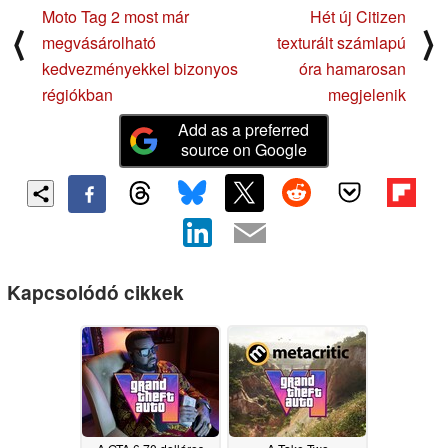
Moto Tag 2 most már
Hét új Citizen
⟨
⟩
megvásárolható
texturált számlapú
kedvezményekkel bizonyos
óra hamarosan
régiókban
megjelenik
Add as a preferred
source on Google
Kapcsolódó cikkek