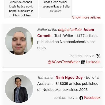
előrendelésének
kiadás lesz és már
kiszivárgása egyik
majdnem itt az új trailer
napról a másikra 2
05/15/2026
milliárd dollárral
Show more articles
növelte a kiadó
értékelését
05/16/2026
Editor of the
original article
:
Adam
Corsetti
- Tech Writer
- 1477 articles
published on Notebookcheck
since
2025
contact me via:
@ACorsTechWriter
,
LinkedIn
Translator:
Ninh Ngoc Duy
- Editorial
Assistant
- 818035 articles published
on Notebookcheck
since 2008
contact me via:
Facebook