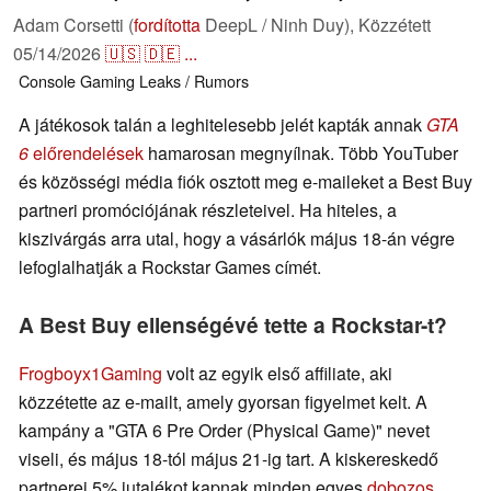
Adam Corsetti (
fordította
DeepL / Ninh Duy),
Közzétett
05/14/2026
🇺🇸
🇩🇪
...
Console
Gaming
Leaks / Rumors
A játékosok talán a leghitelesebb jelét kapták annak
GTA
6
előrendelések
hamarosan megnyílnak. Több YouTuber
és közösségi média fiók osztott meg e-maileket a Best Buy
partneri promóciójának részleteivel. Ha hiteles, a
kiszivárgás arra utal, hogy a vásárlók május 18-án végre
lefoglalhatják a Rockstar Games címét.
A Best Buy ellenségévé tette a Rockstar-t?
Frogboyx1Gaming
volt az egyik első affiliate, aki
közzétette az e-mailt, amely gyorsan figyelmet kelt. A
kampány a "GTA 6 Pre Order (Physical Game)" nevet
viseli, és május 18-tól május 21-ig tart. A kiskereskedő
partnerei 5% jutalékot kapnak minden egyes
dobozos