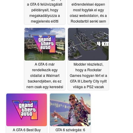
a GTA 6 felülvizsgálati
előrendelései éppen
példányait, hogy
most fogytak el egy
megakadályozza a
olasz weboldalon, és a
megjelenés előtti
Rockstartól senki sem
kiszivárgást
szólt egy szót sem
05/19/2026
05/18/2026
A GTA 6 már
Modder részletezi,
rendelkezik egy
hogy a Rockstar
oldallal a Walmart
Games hogyan fért el a
backendjében, és ez
GTA III Liberty City nyílt
nem csak egy keresési
világa a PS2 vacak
találat
32MB memóriáján
05/18/2026
belül
05/17/2026
A GTA 6 Best Buy
GTA 6 szivárgás: 6