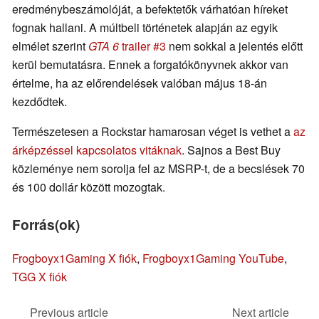
eredménybeszámolóját, a befektetők várhatóan híreket
fognak hallani. A múltbeli történetek alapján az egyik
elmélet szerint
GTA 6
trailer #3
nem sokkal a jelentés előtt
kerül bemutatásra. Ennek a forgatókönyvnek akkor van
értelme, ha az előrendelések valóban május 18-án
kezdődtek.
Természetesen a Rockstar hamarosan véget is vethet a
az
árképzéssel kapcsolatos vitáknak
. Sajnos a Best Buy
közleménye nem sorolja fel az MSRP-t, de a becslések 70
és 100 dollár között mozogtak.
Forrás(ok)
Frogboyx1Gaming X fiók
,
Frogboyx1Gaming YouTube
,
TGG X fiók
Previous article
Next article