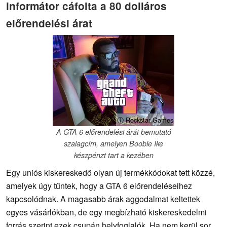
informátor cáfolta a 80 dolláros
előrendelési árat
ⓘ Rockstar Games
A GTA 6 előrendelési árát bemutató
szalagcím, amelyen Boobie Ike
készpénzt tart a kezében
Egy uniós kiskereskedő olyan új termékkódokat tett közzé,
amelyek úgy tűntek, hogy a GTA 6 előrendeléseihez
kapcsolódnak. A magasabb árak aggodalmat keltettek
egyes vásárlókban, de egy megbízható kiskereskedelmi
forrás szerint ezek csupán helyfoglalók. Ha nem kerül sor