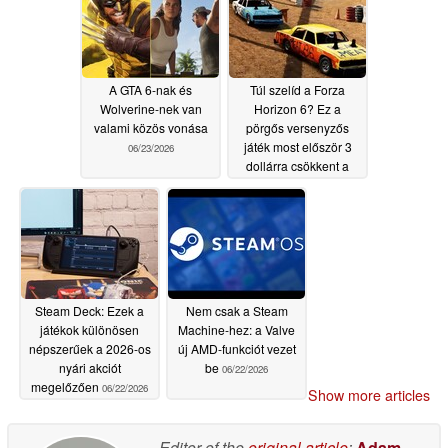
A GTA 6-nak és
Túl szelíd a Forza
Wolverine-nek van
Horizon 6? Ez a
valami közös vonása
pörgős versenyzős
játék most először 3
06/23/2026
dollárra csökkent a
Steam-en a korábbi 30
dollár helyett
06/22/2026
Steam Deck: Ezek a
Nem csak a Steam
játékok különösen
Machine-hez: a Valve
népszerűek a 2026-os
új AMD-funkciót vezet
nyári akciót
be
06/22/2026
megelőzően
06/22/2026
Show more articles
Editor of the
original article
:
Adam