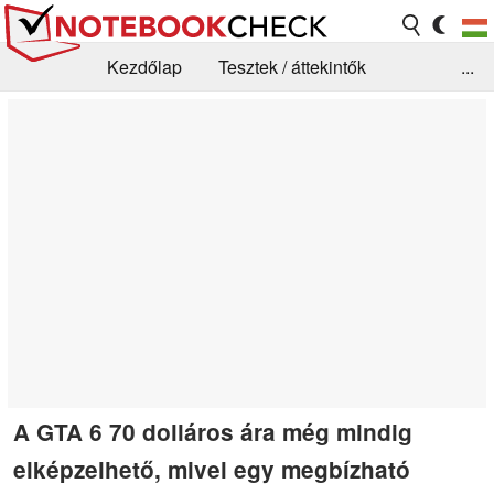
Kezdőlap
Tesztek / áttekintők
...
Hírek
GYIK / Technológia / Benchmarkok
Könyvtár
Kapcsolat
A GTA 6 70 dolláros ára még mindig
elképzelhető, mivel egy megbízható