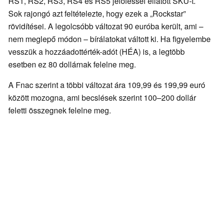
RS1, RS2, RS3, RS4 és RS5 jelöléssel ellátott SKU-t.
Sok rajongó azt feltételezte, hogy ezek a „Rockstar”
rövidítései. A legolcsóbb változat 90 euróba került, ami –
nem meglepő módon – bírálatokat váltott ki. Ha figyelembe
vesszük a hozzáadottérték-adót (HÉA) is, a legtöbb
esetben ez 80 dollárnak felelne meg.
A Fnac szerint a többi változat ára 109,99 és 199,99 euró
között mozogna, ami becslések szerint 100–200 dollár
feletti összegnek felelne meg.