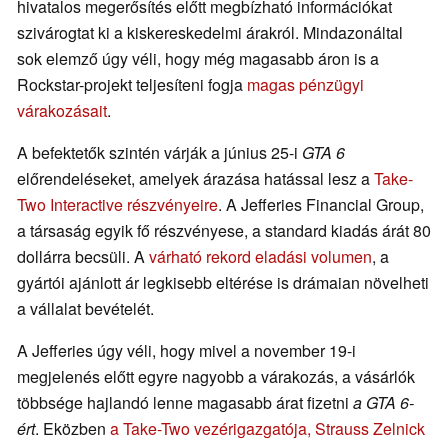
hivatalos megerősítés előtt megbízható információkat
szivárogtat ki a kiskereskedelmi árakról. Mindazonáltal
sok elemző úgy véli, hogy még magasabb áron is a
Rockstar-projekt teljesíteni fogja
magas pénzügyi
várakozásait
.
A befektetők szintén várják a június 25-i
GTA 6
előrendeléseket, amelyek árazása hatással lesz a
Take-
Two Interactive részvényeire
. A Jefferies Financial Group,
a társaság egyik fő részvényese, a standard kiadás árát 80
dollárra becsüli. A
várható rekord eladási volumen
, a
gyártói ajánlott ár legkisebb eltérése is drámaian növelheti
a vállalat bevételét.
A Jefferies úgy véli, hogy mivel a november 19-i
megjelenés előtt egyre nagyobb a várakozás, a vásárlók
többsége hajlandó lenne magasabb árat fizetni
a GTA 6-
ért
. Eközben
a Take-Two vezérigazgatója, Strauss Zelnick