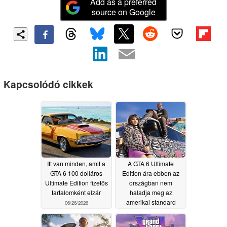
Add as a preferred
source on Google
Kapcsolódó cikkek
Itt van minden, amit a
A GTA 6 Ultimate
GTA 6 100 dolláros
Edition ára ebben az
Ultimate Edition fizetős
országban nem
tartalomként elzár
haladja meg az
amerikai standard
06/26/2026
kiadás árát
06/25/2026