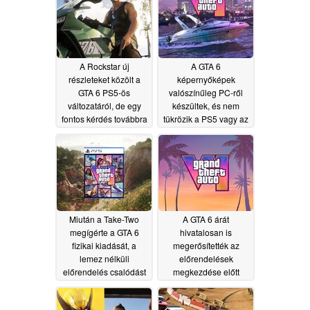
A Rockstar új
A GTA 6
részleteket közölt a
képernyőképek
GTA 6 PS5-ös
valószínűleg PC-ről
változatáról, de egy
készültek, és nem
fontos kérdés továbbra
tükrözik a PS5 vagy az
is megválaszolatlan
Xbox konzolok
marad
grafikáját
06/25/2026
06/25/2026
Miután a Take-Two
A GTA 6 árát
megígérte a GTA 6
hivatalosan is
fizikai kiadását, a
megerősítették az
lemez nélküli
előrendelések
előrendelés csalódást
megkezdése előtt
okozott
06/25/2026
06/24/2026