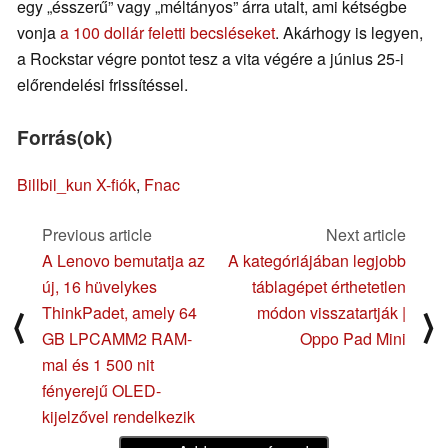
egy „ésszerű” vagy „méltányos” árra utalt, ami kétségbe
vonja
a 100 dollár feletti becsléseket
. Akárhogy is legyen,
a Rockstar végre pontot tesz a vita végére a június 25-i
előrendelési frissítéssel.
Forrás(ok)
Billbil_kun X-fiók
,
Fnac
Previous article
Next article
A Lenovo bemutatja az
A kategóriájában legjobb
új, 16 hüvelykes
táblagépet érthetetlen
ThinkPadet, amely 64
módon visszatartják |
⟨
⟩
GB LPCAMM2 RAM-
Oppo Pad Mini
mal és 1 500 nit
fényerejű OLED-
kijelzővel rendelkezik