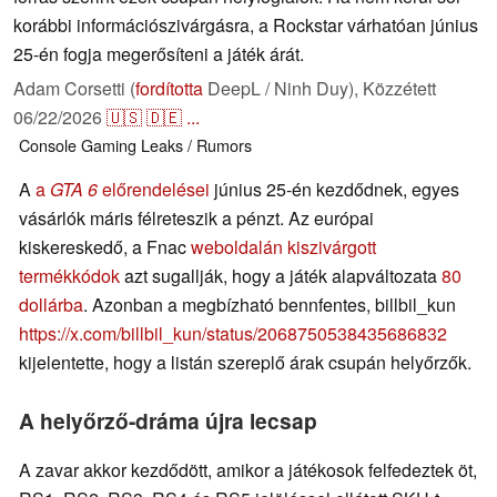
korábbi információszivárgásra, a Rockstar várhatóan június
25-én fogja megerősíteni a játék árát.
Adam Corsetti (
fordította
DeepL / Ninh Duy),
Közzétett
06/22/2026
🇺🇸
🇩🇪
...
Console
Gaming
Leaks / Rumors
A
a
GTA 6
előrendelései
június 25-én kezdődnek, egyes
vásárlók máris félreteszik a pénzt. Az európai
kiskereskedő, a Fnac
weboldalán kiszivárgott
termékkódok
azt sugallják, hogy a játék alapváltozata
80
dollárba
. Azonban a megbízható bennfentes, billbil_kun
https://x.com/billbil_kun/status/2068750538435686832
kijelentette, hogy a listán szereplő árak csupán helyőrzők.
A helyőrző-dráma újra lecsap
A zavar akkor kezdődött, amikor a játékosok felfedeztek öt,