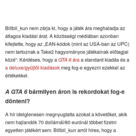
Billbil_kun nem zárja ki, hogy a játék ára meghaladja az
átlagos kiadási árat. A közösségi médiában azonban
kifejtette, hogy az „EAN-kódok (mint az USA-ban az UPC)
nem tartoznak a Take2 hagyományos játékainak előtagjai
közé”. Kérdéses, hogy a
GTA 6
ára
a standard kiadás és a
a deluxe/gyűjtői kiadások
meg fog-e egyezni ezekkel az
értékekkel.
A GTA 6
bármilyen áron is rekordokat fog-e
dönteni?
A hír ideiglenesen megnyugtatta azokat a követőket, akik
nem hajlandók 70 dollárnál/80 eurónál többet fizetni
egyetlen játékért sem. Billbil_kun arról híres, hogy a