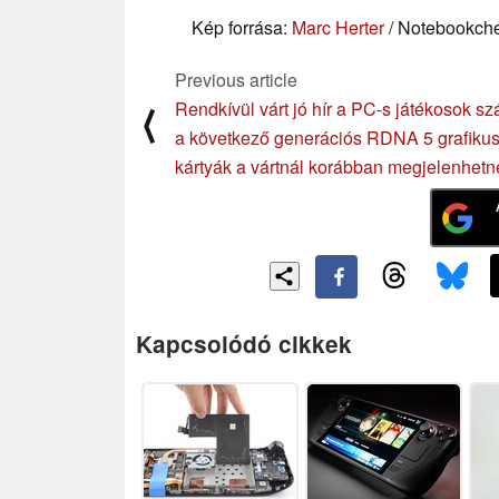
Kép forrása:
Marc Herter
/ Notebookch
Previous article
Rendkívül várt jó hír a PC-s játékosok s
⟨
a következő generációs RDNA 5 grafiku
kártyák a vártnál korábban megjelenhetn
Kapcsolódó cikkek