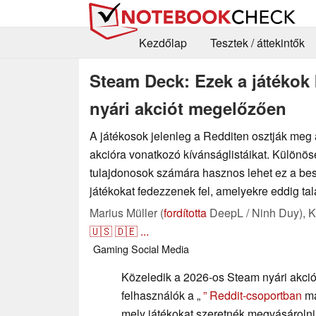
Kezdőlap
Tesztek / áttekintők
Steam Deck: Ezek a játékok
nyári akciót megelőzően
A játékosok jelenleg a Redditen osztják meg
akcióra vonatkozó kívánságlistáikat. Különö
tulajdonosok számára hasznos lehet ez a bes
játékokat fedezzenek fel, amelyekre eddig talá
Marius Müller (
fordította
DeepL / Ninh Duy),
K
🇺🇸
🇩🇪
...
Gaming
Social Media
Közeledik a 2026-os Steam nyári akció
felhasználók a „
” Reddit-csoportban
má
mely játékokat szeretnék megvásároln