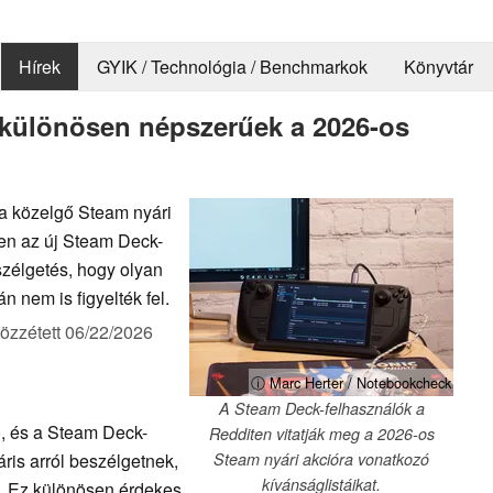
Hírek
GYIK / Technológia / Benchmarkok
Könyvtár
 különösen népszerűek a 2026-os
 a közelgő Steam nyári
sen az új Steam Deck-
zélgetés, hogy olyan
n nem is figyelték fel.
özzétett
06/22/2026
ⓘ Marc Herter / Notebookcheck
A Steam Deck-felhasználók a
, és a Steam Deck-
Redditen vitatják meg a 2026-os
ris arról beszélgetnek,
Steam nyári akcióra vonatkozó
kívánságlistáikat.
i. Ez különösen érdekes