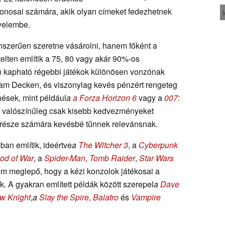
jdonosai számára, akik olyan címeket fedezhetnek
gyelembe.
enszerűen szeretne vásárolni, hanem főként a
telten említik a 75, 80 vagy akár 90%-os
on kapható régebbi játékok különösen vonzónak
team Decken, és viszonylag kevés pénzért rengeteg
nések, mint például
a
a Forza Horizon 6
vagy a
007:
án valószínűleg csak kisebb kedvezményeket
része számára kevésbé tűnnek relevánsnak.
an említik, ideértve
a
The Witcher 3
, a
Cyberpunk
od of War
, a
Spider-Man
,
Tomb Raider
,
Star Wars
em meglepő, hogy a kézi konzolok játékosai a
ek. A gyakran említett példák között szerepel
a
Dave
w Knight
,
a
Slay the Spire
,
Balatro
és
Vampire