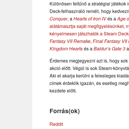
Különösen feltűnő a stratégiai játékok 
Deck-felhasználó reméli, hogy kedvez
Conquer
, a
Hearts of Iron IV
és a
Age o
alátámasztja saját megfigyelésünket, m
kényelmesen játszhatók a Steam Dec
Fantasy VII Remake
,
Final Fantasy VII 
Kingdom Hearts
és a
Baldur’s Gate 3
a
Érdemes megjegyezni azt is, hogy sok 
akció előtt. Végül is sok Steam-könyvtá
Aki el akarja kerülni a felesleges kia
címek érdeklik igazán, és esetleg megh
kezdete előtt.
Forrás(ok)
Reddit