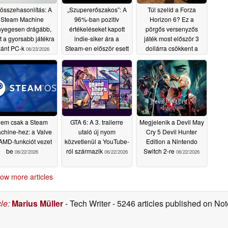
-összehasonlítás: A
„Szupererőszakos”: A
Túl szelíd a Forza
Steam Machine
96%-ban pozitív
Horizon 6? Ez a
nyegesen drágább,
értékeléseket kapott
pörgős versenyzős
t a gyorsabb játékra
indie-siker ára a
játék most először 3
zánt PC-k
Steam-en először esett
dollárra csökkent a
06/23/2026
1 dollár alá
Steam-en a korábbi 30
06/22/2026
dollár helyett
06/22/2026
em csak a Steam
GTA 6: A 3. trailerre
Megjelenik a Devil May
chine-hez: a Valve
utaló új nyom
Cry 5 Devil Hunter
 AMD-funkciót vezet
közvetlenül a YouTube-
Edition a Nintendo
be
ról származik
Switch 2-re
06/22/2026
06/22/2026
06/22/2026
ow more articles
cle
:
Marius Müller
- Tech Writer
- 5246 articles published on N