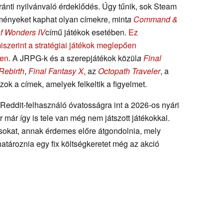
iránti nyilvánvaló érdeklődés. Úgy tűnik, sok Steam
ményeket kaphat olyan címekre, mint
a
Command &
f Wonders IV
című játékok esetében.
Ez
iszerint a stratégiai játékok meglepően
ken
. A JRPG-k és a szerepjátékok közül
a
Final
Rebirth
,
Final Fantasy X
, az
Octopath Traveler
, a
zok a címek, amelyek felkeltik a figyelmet.
Reddit-felhasználó óvatosságra int a 2026-os nyári
r már így is tele van még nem játszott játékokkal.
dásokat, annak érdemes előre átgondolnia, mely
atároznia egy fix költségkeretet még az akció