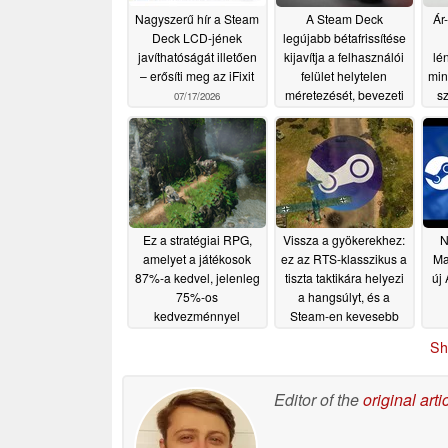
Nagyszerű hír a Steam
A Steam Deck
Ár
Deck LCD-jének
legújabb bétafrissítése
javíthatóságát illetően
kijavítja a felhasználói
lé
– erősíti meg az iFixit
felület helytelen
min
méretezését, bevezeti
s
07/17/2026
az FPS-korlátozást a
Remote Play
funkcióhoz, és még sok
más újdonságot is
tartalmaz
07/10/2026
Ez a stratégiai RPG,
Vissza a gyökerekhez:
N
amelyet a játékosok
ez az RTS-klasszikus a
Ma
87%-a kedvel, jelenleg
tiszta taktikára helyezi
új
75%-os
a hangsúlyt, és a
kedvezménnyel
Steam-en kevesebb
kapható a Steam-en
mint 4 dollárba kerül
Sh
06/22/2026
06/22/2026
Editor of the
original arti