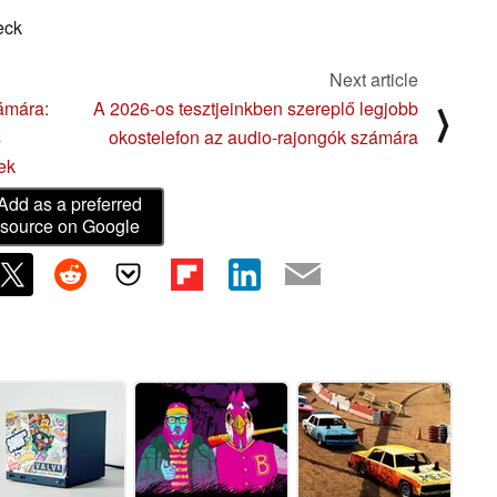
eck
Next article
zámára:
A 2026-os tesztjeinkben szereplő legjobb
⟩
s
okostelefon az audio-rajongók számára
ek
Add as a preferred
source on Google