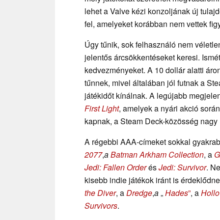
lehet a Valve kézi konzoljának új tula
fel, amelyeket korábban nem vettek fi
Úgy tűnik, sok felhasználó nem véletl
jelentős árcsökkentéseket keresi. Ismé
kedvezményeket. A 10 dollár alatti ár
tűnnek, mivel általában jól futnak a S
játékidőt kínálnak. A legújabb megjele
First Light
, amelyek a nyári akció sor
kapnak, a Steam Deck-közösség nagy 
A régebbi AAA-címeket sokkal gyakrabb
2077
,
a
Batman Arkham Collection
, a
G
Jedi: Fallen Order
és
Jedi: Survivor
. N
kisebb indie játékok iránt is érdeklődn
the Diver
, a
Dredge
,
a
„
Hades
”
, a
Hollo
Survivors
.