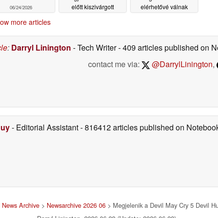
előtt kiszivárgott
elérhetővé válnak
06/24/2026
06/24/2026
06/24/2026
ow more articles
cle
:
Darryl Linington
- Tech Writer
- 409 articles published on
contact me via:
@DarrylLinington
,
Duy
- Editorial Assistant
- 816412 articles published on Notebo
>
News Archive
>
Newsarchive 2026 06
> Megjelenik a Devil May Cry 5 Devil Hu