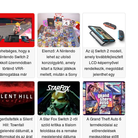
ehetséges, hogy a
Elemző: A Nintendo
Az új Switch 2 modell,
intendo Switch 2
lehet az utolsó
amely továbbfejlesztett
kkolt üzemmódban
konzolgyártó, amely
LCD-képernyővel
történő VRR-
kitart a fizikai játékok
rendelkezik, megoldást
támogatása már
mellett, miután a Sony
jelenthet egy
fejlesztés alatt áll
felhagyott a lemezek
nyilvánvaló
gyártásával
problémára
07/11/2026
07/06/2026
07/01/2026
erősítették a Silent
A Star Fox Switch 2-ről
A Grand Theft Auto 6
Hill: Townfall
szóló kritika a tilalom
termékoldalai az
jelenési dátumát, a
feloldása és a remake
előrendelések
tformokat és az árat
megjelenési dátuma
megkezdése előtt