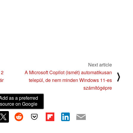
Next article
 2
A Microsoft Copilot (ismét) automatikusan
⟩
ár
települ, de nem minden Windows 11-es
számítógépre
Add as a preferred
source on Google