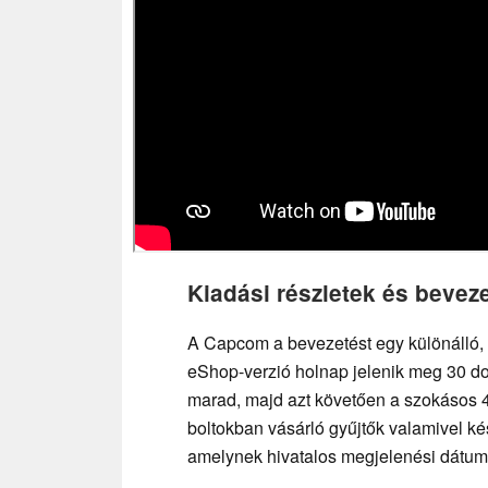
Kiadási részletek és beveze
A Capcom a bevezetést egy különálló, 
eShop-verzió holnap jelenik meg 30 do
marad, majd azt követően a szokásos 4
boltokban vásárló gyűjtők valamivel kés
amelynek hivatalos megjelenési dátum