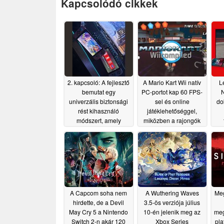
Kapcsolódó cikkek
2. kapcsoló: A fejlesztő
A Mario Kart Wii natív
L
bemutat egy
PC-portot kap 60 FPS-
N
univerzális biztonsági
sel és online
do
rést kihasználó
játéklehetőséggel,
módszert, amely
miközben a rajongók
teljesen offline módon
elítélik az AI
is működik
használatát
07/21/2026
07/19/2026
A Capcom soha nem
A Wuthering Waves
Meg
hirdette, de a Devil
3.5-ös verziója július
May Cry 5 a Nintendo
10-én jelenik meg az
meg
Switch 2-n akár 120
Xbox Series
pla