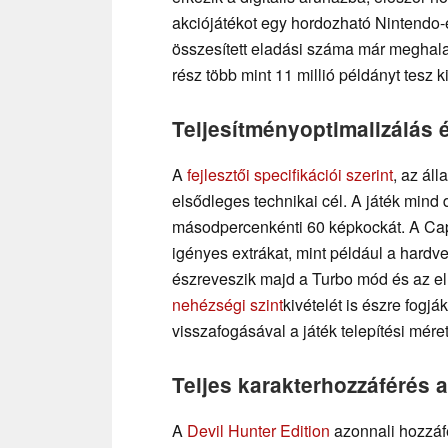
akciójátékot egy hordozható Nintendo-
összesített eladási száma már meghalad
rész több mint 11 millió példányt tesz ki
Teljesítményoptimalizálás é
A
fejlesztői specifikációi szerint
, az áll
elsődleges technikai cél. A játék mind
másodpercenkénti 60 képkockát. A Capc
igényes extrákat, mint például a hardve
észreveszik majd a Turbo mód és az ell
nehézségi szint
kivételét is észre fogj
visszafogásával a játék telepítési mé
Teljes karakterhozzáférés 
A
Devil Hunter Edition
azonnali hozzáfé