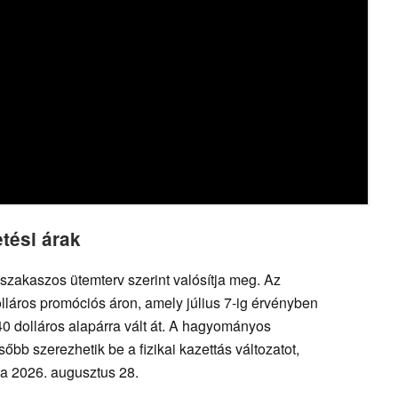
tési árak
szakaszos ütemterv szerint valósítja meg. Az
lláros promóciós áron, amely július 7-ig érvényben
0 dolláros alapárra vált át. A hagyományos
őbb szerezhetik be a fizikai kazettás változatot,
a 2026. augusztus 28.