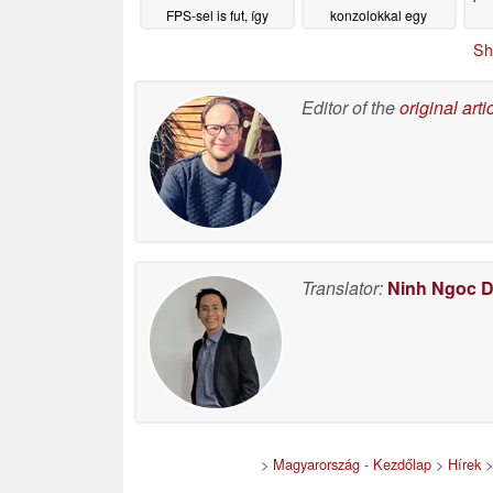
FPS-sel is fut, így
konzolokkal egy
felülmúlja a PS4-es
időben
06/27/2026
Sh
verziót
06/28/2026
Editor of the
original arti
Translator:
Ninh Ngoc 
>
Magyarország - Kezdőlap
>
Hírek