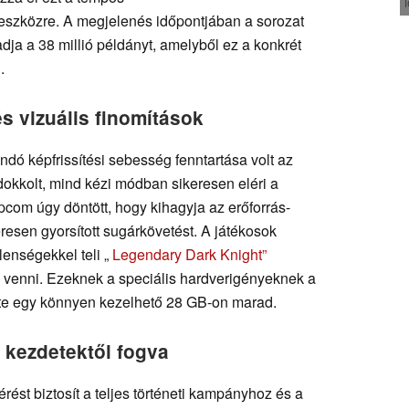
eszközre. A megjelenés időpontjában a sorozat
ja a 38 millió példányt, amelyből ez a konkrét
.
s vizuális finomítások
andó képfrissítési sebesség fenntartása volt az
 dokkolt, mind kézi módban sikeresen eléri a
om úgy döntött, hogy kihagyja az erőforrás-
resen gyorsított sugárkövetést. A játékosok
enségekkel teli „
Legendary Dark Knight”
ák venni. Ezeknek a speciális hardverigényeknek a
rete egy könnyen kezelhető 28 GB-on marad.
a kezdetektől fogva
rést biztosít a teljes történeti kampányhoz és a