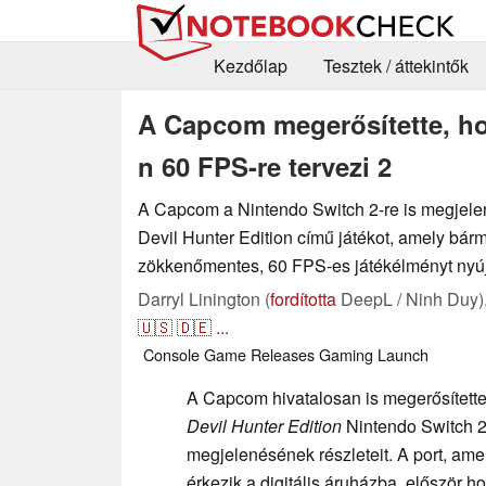
Kezdőlap
Tesztek / áttekintők
A Capcom megerősítette, hog
n 60 FPS-re tervezi 2
A Capcom a Nintendo Switch 2-re is megjelen
Devil Hunter Edition című játékot, amely bárm
zökkenőmentes, 60 FPS-es játékélményt nyúj
Darryl Linington (
fordította
DeepL / Ninh Duy)
🇺🇸
🇩🇪
...
Console
Game Releases
Gaming
Launch
A Capcom hivatalosan is megerősített
Devil Hunter Edition
Nintendo Switch 2-
megjelenésének részleteit. A port, ame
érkezik a digitális áruházba, először h