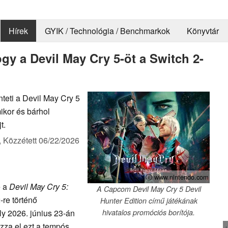
Hírek
GYIK / Technológia / Benchmarkok
Könyvtár
y a Devil May Cry 5-öt a Switch 2-
teti a Devil May Cry 5
ikor és bárhol
t.
,
Közzétett
06/22/2026
ⓘ www.nintendo.com
e a
Devil May Cry 5:
A Capcom Devil May Cry 5 Devil
re történő
Hunter Edition című játékának
ly 2026. június 23-án
hivatalos promóciós borítója.
ozza el ezt a tempós