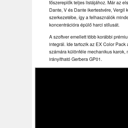
főszereplők teljes listájához. Már az e
Dante, V és Dante ikertestvére, Vergil k
szerkezetébe, így a felhasználók mind
koncentrációra épülő harci stílusát.
A szoftver emellett több korábbi prémi
integrál. Ide tartozik az EX Color Pack
számára különféle mechanikus karok, m
irányítható Gerbera GP01.