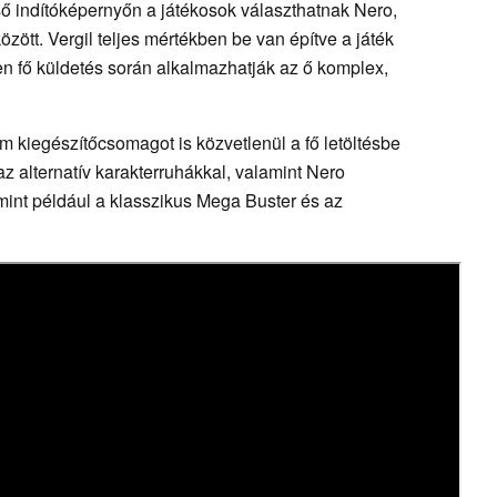
lső indítóképernyőn a játékosok választhatnak Nero,
özött. Vergil teljes mértékben be van építve a játék
en fő küldetés során alkalmazhatják az ő komplex,
um kiegészítőcsomagot is közvetlenül a fő letöltésbe
 az alternatív karakterruhákkal, valamint Nero
int például a klasszikus Mega Buster és az