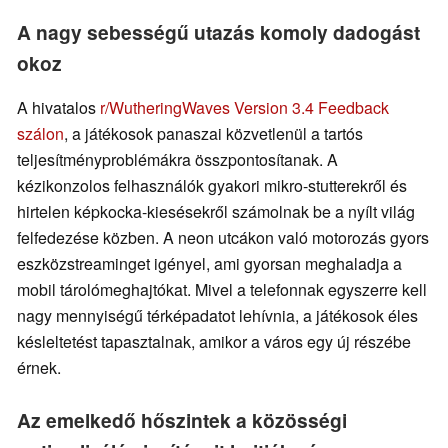
A nagy sebességű utazás komoly dadogást
okoz
A hivatalos
r/WutheringWaves Version 3.4 Feedback
szálon
, a játékosok panaszai közvetlenül a tartós
teljesítményproblémákra összpontosítanak. A
kézikonzolos felhasználók gyakori mikro-stutterekről és
hirtelen képkocka-kiesésekről számolnak be a nyílt világ
felfedezése közben. A neon utcákon való motorozás gyors
eszközstreaminget igényel, ami gyorsan meghaladja a
mobil tárolómeghajtókat. Mivel a telefonnak egyszerre kell
nagy mennyiségű térképadatot lehívnia, a játékosok éles
késleltetést tapasztalnak, amikor a város egy új részébe
érnek.
Az emelkedő hőszintek a közösségi