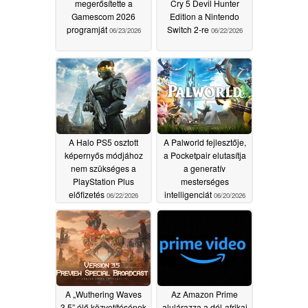
megerősítette a
Cry 5 Devil Hunter
Gamescom 2026
Edition a Nintendo
programját
Switch 2-re
06/23/2026
06/22/2026
A Halo PS5 osztott
A Palworld fejlesztője,
képernyős módjához
a Pocketpair elutasítja
nem szükséges a
a generatív
PlayStation Plus
mesterséges
előfizetés
intelligenciát
06/22/2026
06/20/2026
A „Wuthering Waves
Az Amazon Prime
3.5” élő közvetítésének
alulárazza a dél-afrikai