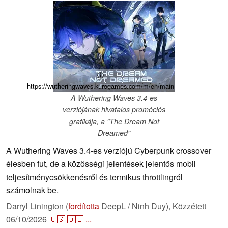
ⓘ
https://wutheringwaves.kurogames.com/m/en/main
A Wuthering Waves 3.4-es
verziójának hivatalos promóciós
grafikája, a "The Dream Not
Dreamed"
A Wuthering Waves 3.4-es verziójú Cyberpunk crossover
élesben fut, de a közösségi jelentések jelentős mobil
teljesítménycsökkenésről és termikus throttlingról
számolnak be.
Darryl Linington (
fordította
DeepL / Ninh Duy),
Közzétett
06/10/2026
🇺🇸
🇩🇪
...