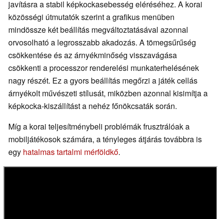
javításra a stabil képkockasebesség eléréséhez. A korai
közösségi útmutatók szerint a grafikus menüben
mindössze két beállítás megváltoztatásával azonnal
orvosolható a legrosszabb akadozás. A tömegsűrűség
csökkentése és az árnyékminőség visszavágása
csökkenti a processzor renderelési munkaterhelésének
nagy részét. Ez a gyors beállítás megőrzi a játék cellás
árnyékolt művészeti stílusát, miközben azonnal kisimítja a
képkocka-kiszállítást a nehéz főnökcsaták során.
Míg a korai teljesítménybeli problémák frusztrálóak a
mobiljátékosok számára, a tényleges átjárás továbbra is
egy
hatalmas tartalmi mérföldkő
.