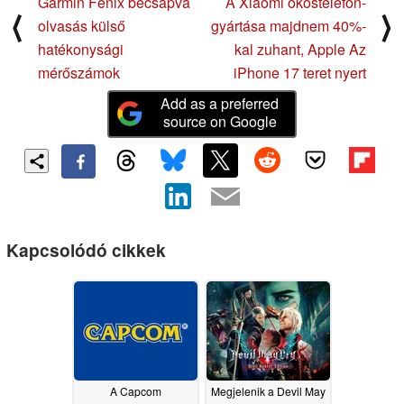
Garmin Fenix becsapva
A Xiaomi okostelefon-
⟨
⟩
olvasás külső
gyártása majdnem 40%-
hatékonysági
kal zuhant, Apple Az
mérőszámok
iPhone 17 teret nyert
Add as a preferred
source on Google
Kapcsolódó cikkek
A Capcom
Megjelenik a Devil May