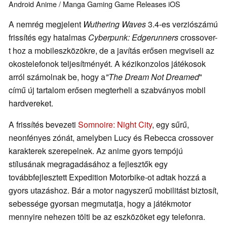
Android
Anime / Manga
Gaming
Game Releases
iOS
A nemrég megjelent
Wuthering Waves
3.4-es verziószámú
frissítés egy hatalmas
Cyberpunk: Edgerunners
crossover-
t hoz a mobileszközökre, de a javítás erősen megviseli az
okostelefonok teljesítményét. A kézikonzolos játékosok
arról számolnak be, hogy a
"The Dream Not Dreamed
"
című új tartalom erősen megterheli a szabványos mobil
hardvereket.
A frissítés bevezeti
Somnoire: Night City
, egy sűrű,
neonfényes zónát, amelyben Lucy és Rebecca crossover
karakterek szerepelnek. Az anime gyors tempójú
stílusának megragadásához a fejlesztők egy
továbbfejlesztett Expedition Motorbike-ot adtak hozzá a
gyors utazáshoz. Bár a motor nagyszerű mobilitást biztosít,
sebessége gyorsan megmutatja, hogy a játékmotor
mennyire nehezen tölti be az eszközöket egy telefonra.