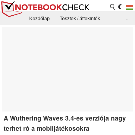
Kezdőlap
Tesztek / áttekintők
...
Hírek
GYIK / Technológia / Benchmarkok
Könyvtár
Kapcsolat
A Wuthering Waves 3.4-es verziója nagy
terhet ró a mobiljátékosokra