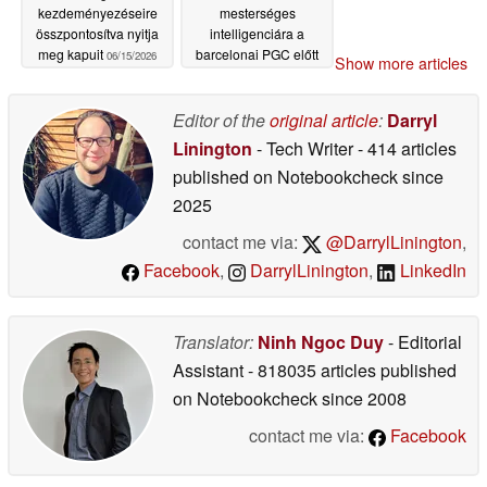
kezdeményezéseire
mesterséges
összpontosítva nyitja
intelligenciára a
meg kapuit
barcelonai PGC előtt
06/15/2026
Show more articles
06/14/2026
Editor of the
original article
:
Darryl
Linington
- Tech Writer
- 414 articles
published on Notebookcheck
since
2025
contact me via:
@DarrylLinington
,
Facebook
,
DarrylLinington
,
LinkedIn
Translator:
Ninh Ngoc Duy
- Editorial
Assistant
- 818035 articles published
on Notebookcheck
since 2008
contact me via:
Facebook