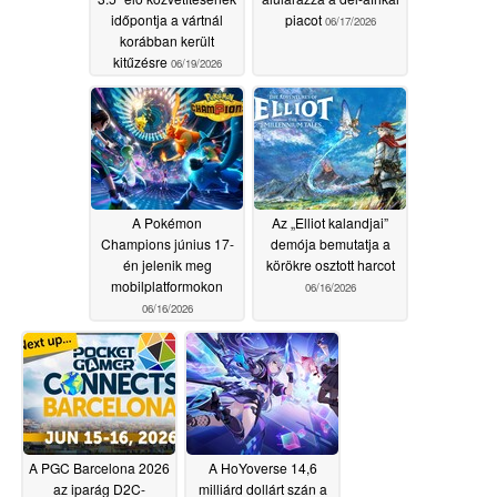
időpontja a vártnál
piacot
06/17/2026
korábban került
kitűzésre
06/19/2026
A Pokémon
Az „Elliot kalandjai”
Champions június 17-
demója bemutatja a
én jelenik meg
körökre osztott harcot
mobilplatformokon
06/16/2026
06/16/2026
A PGC Barcelona 2026
A HoYoverse 14,6
az iparág D2C-
milliárd dollárt szán a