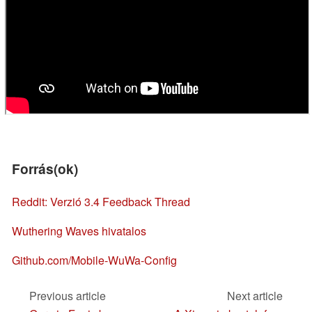
Forrás(ok)
Reddit: Verzió 3.4 Feedback Thread
Wuthering Waves hivatalos
Github.com/Mobile-WuWa-Config
Previous article
Next article