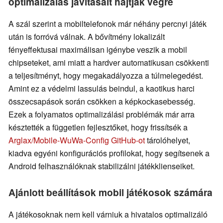
optimalizálás javításait hajtják végre
A szál szerint a mobiltelefonok már néhány percnyi játék
után is forróvá válnak. A bővítmény lokalizált
fényeffektusai maximálisan igénybe veszik a mobil
chipseteket, ami miatt a hardver automatikusan csökkenti
a teljesítményt, hogy megakadályozza a túlmelegedést.
Amint ez a védelmi lassulás beindul, a kaotikus harci
összecsapások során csökken a képkockasebesség.
Ezek a folyamatos optimalizálási problémák már arra
késztették a független fejlesztőket, hogy frissítsék a
Arglax/Mobile-WuWa-Config GitHub-ot
tárolóhelyet,
kiadva egyéni konfigurációs profilokat, hogy segítsenek a
Android felhasználóknak stabilizálni játékklienseiket.
Ajánlott beállítások mobil játékosok számára
A játékosoknak nem kell várniuk a hivatalos optimalizáló