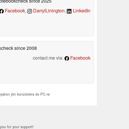
 Notebookcheck
since 2025
Facebook
,
DarrylLinington
,
LinkedIn
okcheck
since 2008
contact me via:
Facebook
yáron jön konzolokra és PC-re
you for your support!