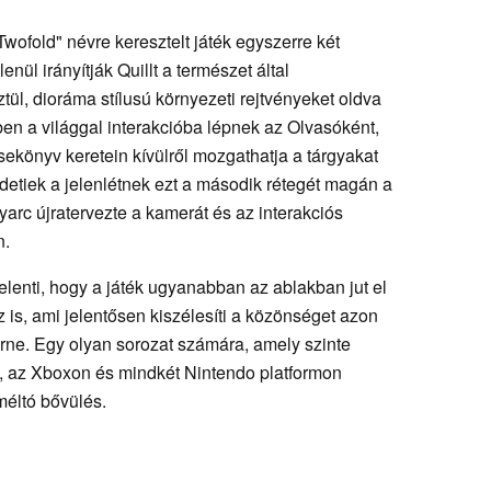
Twofold" névre keresztelt játék egyszerre két
nül irányítják Quillt a természet által
ztül, dioráma stílusú környezeti rejtvényeket oldva
en a világgal interakcióba lépnek az Olvasóként,
esekönyv keretein kívülről mozgathatja a tárgyakat
detiek a jelenlétnek ezt a második rétegét magán a
lyarc újratervezte a kamerát és az interakciós
n.
lenti, hogy a játék ugyanabban az ablakban jut el
 is, ami jelentősen kiszélesíti a közönséget azon
lérne. Egy olyan sorozat számára, amely szinte
t, az Xboxon és mindkét Nintendo platformon
méltó bővülés.