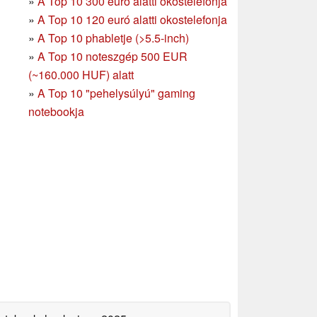
»
A Top 10 300 euró alatti okostelefonja
»
A Top 10 120 euró alatti okostelefonja
»
A Top 10 phabletje (>5.5-inch)
»
A Top 10 noteszgép 500 EUR
(~160.000 HUF) alatt
»
A Top 10 "pehelysúlyú" gaming
notebookja