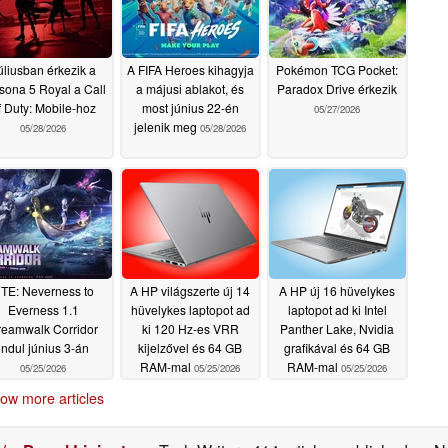
úliusban érkezik a
A FIFA Heroes kihagyja
Pokémon TCG Pocket:
sona 5 Royal a Call
a májusi ablakot, és
Paradox Drive érkezik
f Duty: Mobile-hoz
most június 22-én
05/27/2026
jelenik meg
05/28/2026
05/28/2026
TE: Neverness to
A HP világszerte új 14
A HP új 16 hüvelykes
Everness 1.1
hüvelykes laptopot ad
laptopot ad ki Intel
reamwalk Corridor
ki 120 Hz-es VRR
Panther Lake, Nvidia
indul június 3-án
kijelzővel és 64 GB
grafikával és 64 GB
RAM-mal
RAM-mal
05/25/2026
05/25/2026
05/25/2026
ow more articles