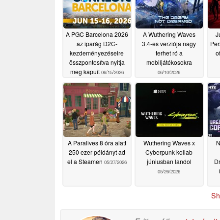
A PGC Barcelona 2026
A Wuthering Waves
J
az iparág D2C-
3.4-es verziója nagy
Per
kezdeményezéseire
terhet ró a
o
összpontosítva nyitja
mobiljátékosokra
meg kapuit
06/15/2026
06/10/2026
A Paralives 8 óra alatt
Wuthering Waves x
N
250 ezer példányt ad
Cyberpunk kollab
el a Steamen
júniusban landol
D
05/27/2026
05/26/2026
Sh