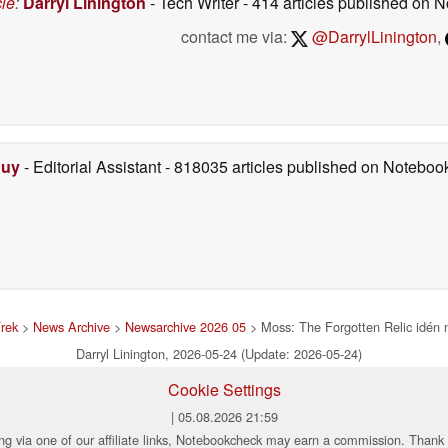
cle
:
Darryl Linington
- Tech Writer
- 414 articles published on
contact me via:
@DarrylLinington
,
Duy
- Editorial Assistant
- 818035 articles published on Notebo
rek
>
News Archive
>
Newsarchive 2026 05
> Moss: The Forgotten Relic idén n
Darryl Linington, 2026-05-24 (Update: 2026-05-24)
Cookie Settings
| 05.08.2026 21:59
ng via one of our affiliate links, Notebookcheck may earn a commission. Thank 