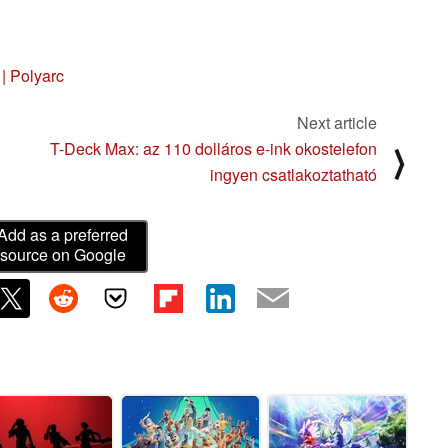
| Polyarc
Next article
T-Deck Max: az 110 dolláros e-ink okostelefon
⟩
ingyen csatlakoztatható
Add as a preferred
source on Google