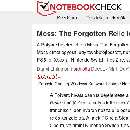
Kezdőlap
Tesztek / áttekintők
Moss: The Forgotten Relic 
A Polyarc bejelentette a Moss: The Forgotten 
Moss-címet egyesíti egy továbbfejlesztett, 
PS5-re, Xboxra, Nintendo Switch 1 és 2-re, v
Darryl Linington (
fordította
DeepL / Ninh Duy)
🇺🇸
🇪🇸
...
Console
Gaming
Windows
Software
Laptop / Not
A Polyarc hivatalosan is bejelentette a
Relic
című játékot, amely a kritikusok á
franchise-t idén nyáron hozza el elősz
re és konzolokra. A játék PC-re a Stea
One-ra, valamint Nintendo Switch 1 és 