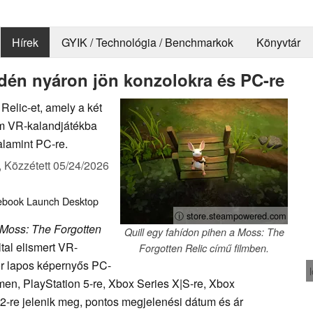
Hírek
GYIK / Technológia / Benchmarkok
Könyvtár
idén nyáron jön konzolokra és PC-re
Relic-et, amely a két
nem VR-kalandjátékba
alamint PC-re.
,
Közzétett
05/24/2026
ebook
Launch
Desktop
ⓘ store.steampowered.com
Moss: The Forgotten
Quill egy fahídon pihen a Moss: The
ltal elismert VR-
Forgotten Relic című filmben.
ör lapos képernyős PC-
men, PlayStation 5-re, Xbox Series X|S-re, Xbox
2-re jelenik meg, pontos megjelenési dátum és ár