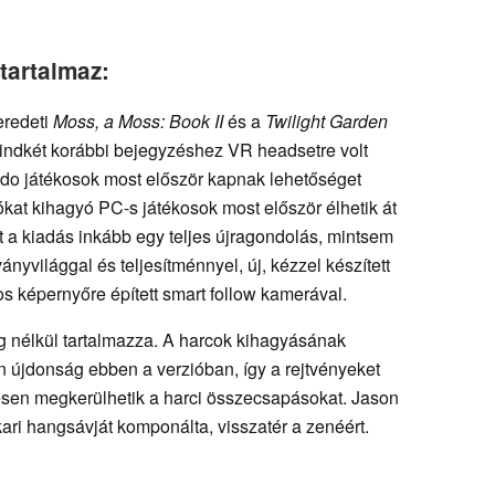
tartalmaz:
eredeti
Moss, a Moss: Book II
és a
Twilight Garden
ndkét korábbi bejegyzéshez VR headsetre volt
do játékosok most először kapnak lehetőséget
ókat kihagyó PC-s játékosok most először élhetik át
nt a kiadás inkább egy teljes újragondolás, mintsem
ványvilággal és teljesítménnyel, új, kézzel készített
os képernyőre épített smart follow kamerával.
ég nélkül tartalmazza. A harcok kihagyásának
én újdonság ebben a verzióban, így a rejtvényeket
jesen megkerülhetik a harci összecsapásokat. Jason
kari hangsávját komponálta, visszatér a zenéért.