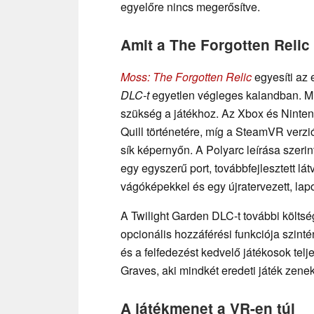
egyelőre nincs megerősítve.
Amit a The Forgotten Relic 
Moss: The Forgotten Relic
egyesíti az 
DLC-t
egyetlen végleges kalandban. Mi
szükség a játékhoz. Az Xbox és Ninten
Quill történetére, míg a SteamVR verzi
sík képernyőn. A Polyarc leírása szeri
egy egyszerű port, továbbfejlesztett lát
vágóképekkel és egy újratervezett, lap
A Twilight Garden DLC-t további költs
opcionális hozzáférési funkciója szint
és a felfedezést kedvelő játékosok tel
Graves, aki mindkét eredeti játék zene
A játékmenet a VR-en túl