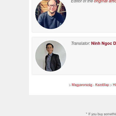
Editor of the
original arti
Translator:
Ninh Ngoc 
>
Magyarország - Kezdőlap
>
Hí
* If you buy somethi