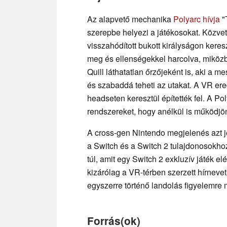
Az alapvető mechanika
Polyarc hívja
"
szerepbe helyezi a játékosokat. Közvetle
visszahódított bukott királyságon keres
meg és ellenségekkel harcolva, miközb
Quill láthatatlan őrzőjeként is, aki a m
és szabaddá teheti az utakat. A VR ere
headseten keresztül építették fel. A Po
rendszereket, hogy anélkül is működjö
A cross-gen Nintendo megjelenés azt je
a Switch és a Switch 2 tulajdonosokhoz
túl, amit egy Switch 2 exkluzív játék e
kizárólag a VR-térben szerzett hírneve
egyszerre történő landolás figyelemre 
Forrás(ok)