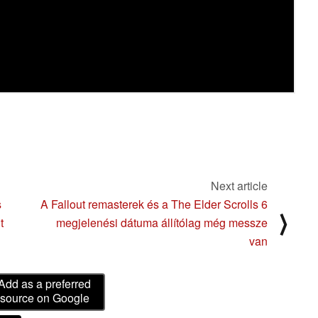
Next article
s
A Fallout remasterek és a The Elder Scrolls 6
⟩
t
megjelenési dátuma állítólag még messze
van
Add as a preferred
source on Google