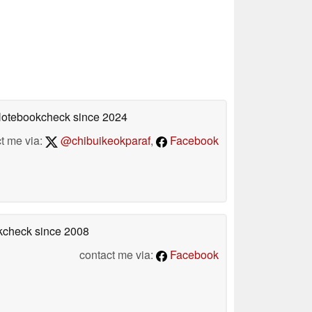
 Notebookcheck
since 2024
t me via:
@chibuikeokparaf
,
Facebook
okcheck
since 2008
contact me via:
Facebook