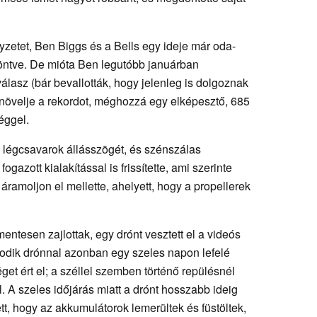
zetet, Ben Biggs és a Bells egy ideje már oda-
öntve. De mióta Ben legutóbb januárban
válasz (bár bevallották, hogy jelenleg is dolgoznak
gnövelje a rekordot, méghozzá egy elképesztő, 685
éggel.
 légcsavarok állásszögét, és szénszálas
fogazott kialakítással is frissítette, ami szerinte
ramoljon el mellette, ahelyett, hogy a propellerek
entesen zajlottak, egy drónt vesztett el a videós
sodik drónnal azonban egy szeles napon lefelé
t ért el; a széllel szemben történő repülésnél
. A szeles időjárás miatt a drónt hosszabb ideig
tt, hogy az akkumulátorok lemerültek és füstöltek,