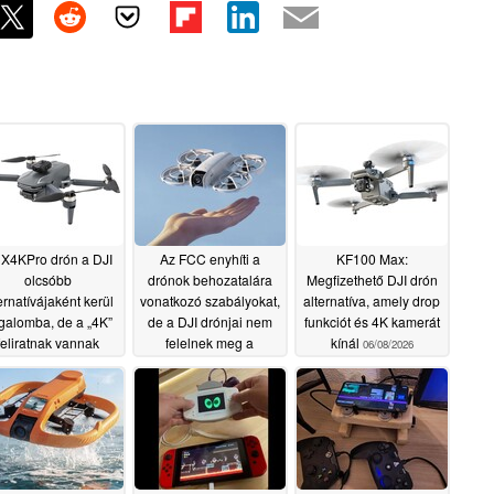
 X4KPro drón a DJI
Az FCC enyhíti a
KF100 Max:
olcsóbb
drónok behozatalára
Megfizethető DJI drón
ernatívájaként kerül
vonatkozó szabályokat,
alternatíva, amely drop
rgalomba, de a „4K”
de a DJI drónjai nem
funkciót és 4K kamerát
feliratnak vannak
felelnek meg a
kínál
06/08/2026
korlátai
„játékdrón”
06/21/2026
kritériumoknak
06/19/2026