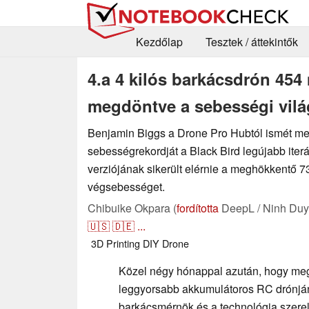
Kezdőlap
Tesztek / áttekintők
4.a 4 kilós barkácsdrón 454
megdöntve a sebességi vilá
Benjamin Biggs a Drone Pro Hubtól ismét me
sebességrekordját a Black Bird legújabb iterá
verziójának sikerült elérnie a meghökkentő 
végsebességet.
Chibuike Okpara (
fordította
DeepL / Ninh Duy
🇺🇸
🇩🇪
...
3D Printing
DIY
Drone
Közel négy hónappal azután, hogy meg
leggyorsabb akkumulátoros RC drónján
barkácsmérnök és a technológia szerel