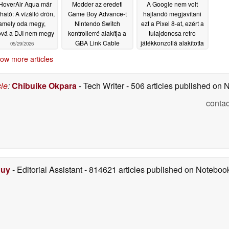
HoverAir Aqua már
Modder az eredeti
A Google nem volt
ható: A vízálló drón,
Game Boy Advance-t
hajlandó megjavítani
amely oda megy,
Nintendo Switch
ezt a Pixel 8-at, ezért a
vá a DJI nem megy
kontrollerré alakítja a
tulajdonosa retro
GBA Link Cable
játékkonzollá alakította
05/29/2026
segítségével
át
05/23/2026
05/21/2026
ow more articles
cle
:
Chibuike Okpara
- Tech Writer
- 506 articles published on
contac
Duy
- Editorial Assistant
- 814621 articles published on Notebo