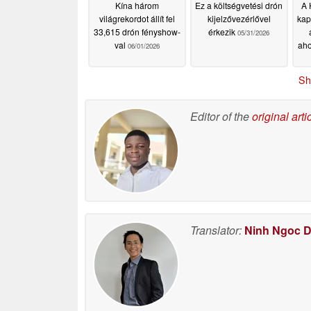
Kína három
Ez a költségvetési drón
A 
világrekordot állít fel
kijelzővezérlővel
kap
33,615 drón fényshow-
érkezik
05/31/2026
val
aho
06/01/2026
Sh
Editor of the
original arti
Translator:
Ninh Ngoc 