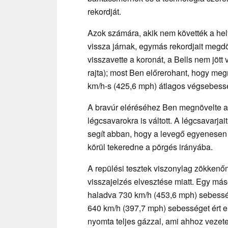
rekordját.
Azok számára, akik nem követték a hely
vissza járnak, egymás rekordjait megd
visszavette a koronát, a Bells nem jött 
rajta); most Ben előrerohant, hogy me
km/h-s (425,6 mph) átlagos végsebess
A bravúr eléréséhez Ben megnövelte a
légcsavarokra is váltott. A légcsavarjait 
segít abban, hogy a levegő egyenesen á
körül tekeredne a pörgés irányába.
A repülési tesztek viszonylag zökkenőm
visszajelzés elvesztése miatt. Egy má
haladva 730 km/h (453,6 mph) sebessége
640 km/h (397,7 mph) sebességet ért el
nyomta teljes gázzal, ami ahhoz vezete