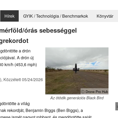
Hírek
GYIK / Technológia / Benchmarkok
Könyvtár
 mérföld/órás sebességgel
grekordot
gdöntötte a drón
ciójával. A drón új
730 km/h (453,6 mph)
),
Közzétett
05/24/2026
ⓘ Drone Pro Hub
Az ötödik generációs Black Bird
döntötte a világ
ak rekordját, Benjamin Biggs (Ben Biggs), a
mese ismét nagyot robbant, és megdöntötte saját