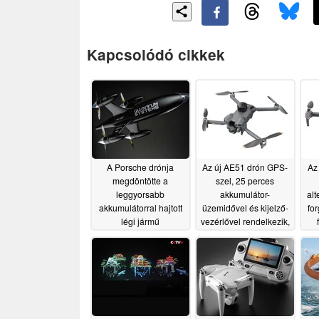
Kapcsolódó cikkek
A Porsche drónja
Az új AE51 drón GPS-
Az
megdöntötte a
szel, 25 perces
leggyorsabb
akkumulátor-
alt
akkumulátorral hajtott
üzemidővel és kijelző-
fo
légi jármű
vezérlővel rendelkezik,
sebességrekordját
mindezt 100 dollár alatt
07/06/2026
06/23/2026