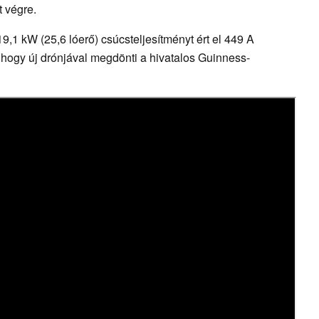
t végre.
9,1 kW (25,6 lóerő) csúcsteljesítményt ért el 449 A
, hogy új drónjával megdönti a hivatalos Guinness-