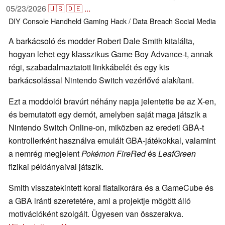
05/23/2026
🇺🇸
🇩🇪
...
DIY
Console
Handheld
Gaming
Hack / Data Breach
Social Media
A barkácsoló és modder Robert Dale Smith kitalálta,
hogyan lehet egy klasszikus Game Boy Advance-t, annak
régi, szabadalmaztatott linkkábelét és egy kis
barkácsolással Nintendo Switch vezérlővé alakítani.
Ezt a moddolói bravúrt néhány napja jelentette be az X-en,
és bemutatott egy demót, amelyben saját maga játszik a
Nintendo Switch Online-on, miközben az eredeti GBA-t
kontrollerként használva emulált GBA-játékokkal, valamint
a nemrég megjelent
Pokémon FireRed
és
LeafGreen
fizikai példányaival játszik.
Smith visszatekintett korai fiatalkorára és a GameCube és
a GBA iránti szeretetére, ami a projektje mögött álló
motivációként szolgált. Ügyesen van összerakva.