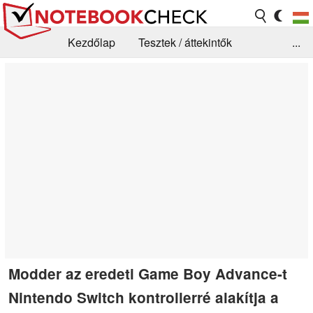
Kezdőlap
Tesztek / áttekintők
...
Hírek
GYIK / Technológia / Benchmarkok
Könyvtár
Kapcsolat
Modder az eredeti Game Boy Advance-t
Nintendo Switch kontrollerré alakítja a