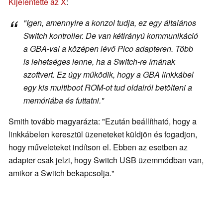
Kijelentette az X
:
"Igen, amennyire a konzol tudja, ez egy általános
Switch kontroller. De van kétirányú kommunikáció
a GBA-val a középen lévő Pico adapteren. Több
is lehetséges lenne, ha a Switch-re írnának
szoftvert. Ez úgy működik, hogy a GBA linkkábel
egy kis multiboot ROM-ot tud oldalról betölteni a
memóriába és futtatni."
Smith tovább magyarázta: "Ezután beállítható, hogy a
linkkábelen keresztül üzeneteket küldjön és fogadjon,
hogy műveleteket indítson el. Ebben az esetben az
adapter csak jelzi, hogy Switch USB üzemmódban van,
amikor a Switch bekapcsolja."