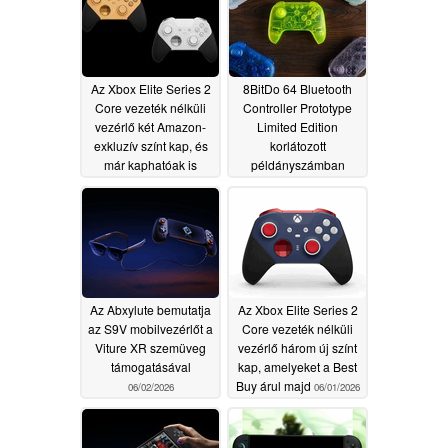
Az Xbox Elite Series 2
8BitDo 64 Bluetooth
Core vezeték nélküli
Controller Prototype
vezérlő két Amazon-
Limited Edition
exkluzív színt kap, és
korlátozott
már kaphatóak is
példányszámban
landol az Amazonon
06/04/2026
06/03/2026
Az Abxylute bemutatja
Az Xbox Elite Series 2
az S9V mobilvezérlőt a
Core vezeték nélküli
Viture XR szemüveg
vezérlő három új színt
támogatásával
kap, amelyeket a Best
Buy árul majd
06/02/2026
06/01/2026