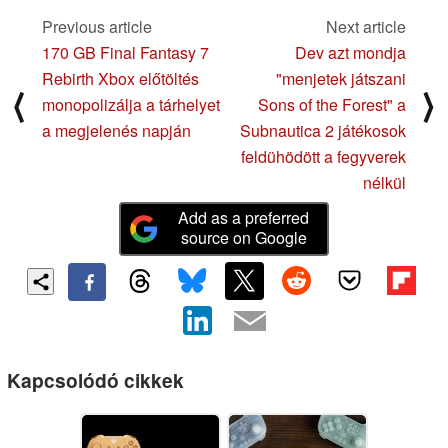
Previous article
Next article
170 GB Final Fantasy 7
Dev azt mondja
Rebirth Xbox előtöltés
"menjetek játszani
⟨
⟩
monopolizálja a tárhelyet
Sons of the Forest" a
a megjelenés napján
Subnautica 2 játékosok
feldühödött a fegyverek
nélkül
Add as a preferred
source on Google
Kapcsolódó cikkek