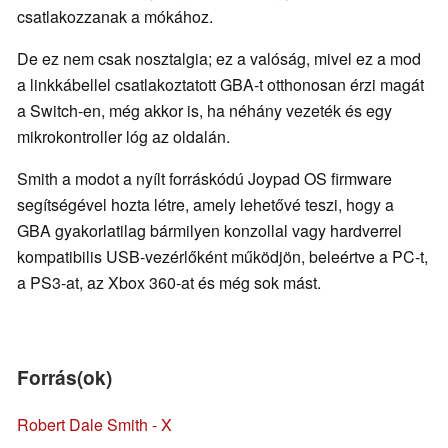
csatlakozzanak a mókához.
De ez nem csak nosztalgia; ez a valóság, mivel ez a mod
a linkkábellel csatlakoztatott GBA-t otthonosan érzi magát
a Switch-en, még akkor is, ha néhány vezeték és egy
mikrokontroller lóg az oldalán.
Smith a modot a nyílt forráskódú Joypad OS firmware
segítségével hozta létre, amely lehetővé teszi, hogy a
GBA gyakorlatilag bármilyen konzollal vagy hardverrel
kompatibilis USB-vezérlőként működjön, beleértve a PC-t,
a PS3-at, az Xbox 360-at és még sok mást.
Forrás(ok)
Robert Dale Smith - X