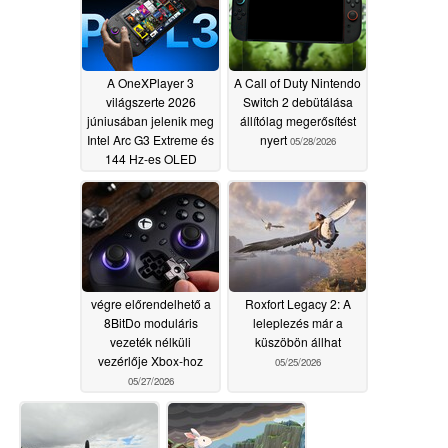
A OneXPlayer 3
A Call of Duty Nintendo
világszerte 2026
Switch 2 debütálása
júniusában jelenik meg
állítólag megerősítést
Intel Arc G3 Extreme és
nyert
05/28/2026
144 Hz-es OLED
kijelzővel
05/28/2026
végre előrendelhető a
Roxfort Legacy 2: A
8BitDo moduláris
leleplezés már a
vezeték nélküli
küszöbön állhat
vezérlője Xbox-hoz
05/25/2026
05/27/2026