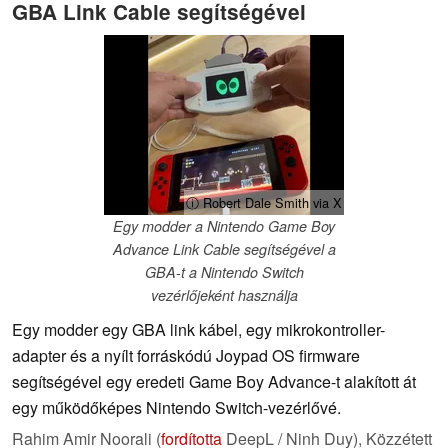
GBA Link Cable segítségével
ⓘ Robert Dale Smith via X
Egy modder a Nintendo Game Boy
Advance Link Cable segítségével a
GBA-t a Nintendo Switch
vezérlőjeként használja
Egy modder egy GBA link kábel, egy mikrokontroller-
adapter és a nyílt forráskódú Joypad OS firmware
segítségével egy eredeti Game Boy Advance-t alakított át
egy működőképes Nintendo Switch-vezérlővé.
Rahim Amir Noorali (
fordította
DeepL / Ninh Duy),
Közzétett