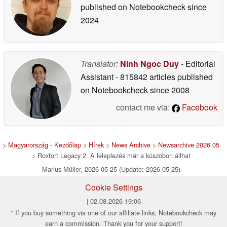
published on Notebookcheck
since
2024
Translator:
Ninh Ngoc Duy
- Editorial
Assistant
- 815842 articles published
on Notebookcheck
since 2008
contact me via:
Facebook
>
Magyarország - Kezdőlap
>
Hírek
>
News Archive
>
Newsarchive 2026 05
> Roxfort Legacy 2: A leleplezés már a küszöbön állhat
Marius Müller, 2026-05-25 (Update: 2026-05-25)
Cookie Settings
| 02.08.2026 19:06
* If you buy something via one of our affiliate links, Notebookcheck may
earn a commission. Thank you for your support!