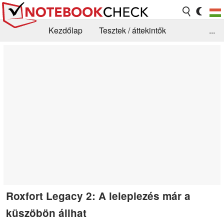
Kezdőlap
Tesztek / áttekintők
...
Hírek
GYIK / Technológia / Benchmarkok
Könyvtár
Kapcsolat
Roxfort Legacy 2: A leleplezés már a
küszöbön állhat