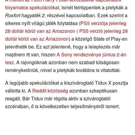
folyamatos spekulációkat
, ismét felröppentek a pletykák a
Roxfort hagyaték 2.
részével kapcsolatban. Ezek szerint a
sikeres nyílt világú játék folytatása (
PS5 verziója jelenleg
28 dollár körül van az Amazonon ( PS5 verzió jelenleg 28
dollár körül van az Amazonon
) a közelgő State of Play-en
jelenthetik be. Ez azt jelentené, hogy a leleplezés már
majdnem itt van, hiszen
A Sony rendezvénye június 2-án
lesz
. A rajongóknak azonban nem szabad túlságosan
reménykedniük, mivel a pletykák továbbra is vitatottak.
A legújabb spekulációkat a kiszivárogtató Tidux X posztja
váltotta ki. A
Reddit közösség
azonban szkeptikusan
reagált. Bár Tidux már régóta aktív a szivárogtatói
szcénában, ő is következetlen teljesítményéről ismert.