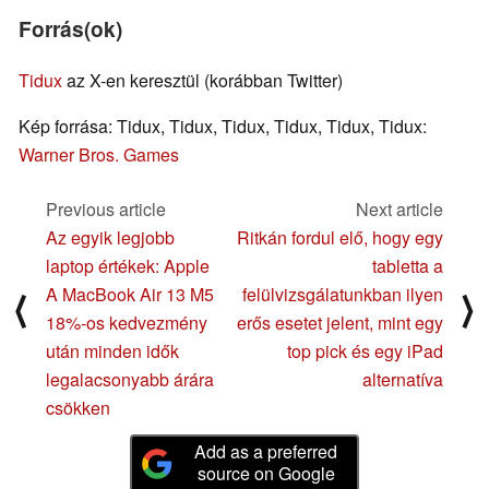
Forrás(ok)
Tidux
az X-en keresztül (korábban Twitter)
Kép forrása: Tidux, Tidux, Tidux, Tidux, Tidux, Tidux:
Warner Bros. Games
Previous article
Next article
Az egyik legjobb
Ritkán fordul elő, hogy egy
laptop értékek: Apple
tabletta a
A MacBook Air 13 M5
felülvizsgálatunkban ilyen
⟨
⟩
18%-os kedvezmény
erős esetet jelent, mint egy
után minden idők
top pick és egy iPad
legalacsonyabb árára
alternatíva
csökken
Add as a preferred
source on Google