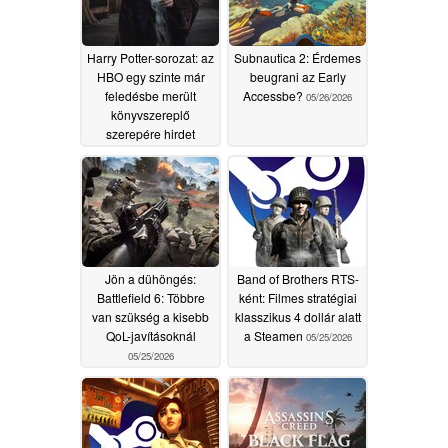
Harry Potter-sorozat: az
Subnautica 2: Érdemes
HBO egy szinte már
beugrani az Early
feledésbe merült
Accessbe?
05/26/2026
könyvszereplő
szerepére hirdet
meghallgatást, ami
reményt kelt egy
hűséges adaptációra
06/15/2026
Jön a dühöngés:
Band of Brothers RTS-
Battlefield 6: Többre
ként: Filmes stratégiai
van szükség a kisebb
klasszikus 4 dollár alatt
QoL-javításoknál
a Steamen
05/25/2026
05/25/2026