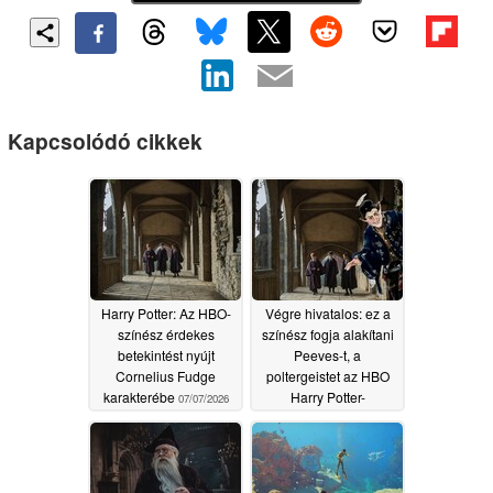
Kapcsolódó cikkek
Harry Potter: Az HBO-
Végre hivatalos: ez a
színész érdekes
színész fogja alakítani
betekintést nyújt
Peeves-t, a
Cornelius Fudge
poltergeistet az HBO
karakterébe
Harry Potter-
07/07/2026
sorozatában
06/18/2026