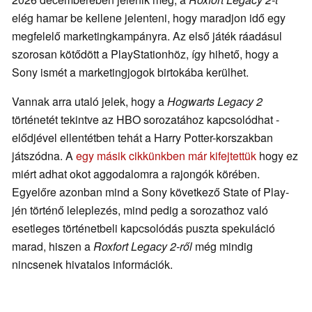
elég hamar be kellene jelenteni, hogy maradjon idő egy
megfelelő marketingkampányra. Az első játék ráadásul
szorosan kötődött a PlayStationhöz, így hihető, hogy a
Sony ismét a marketingjogok birtokába kerülhet.
Vannak arra utaló jelek, hogy a
Hogwarts Legacy 2
történetét tekintve az HBO sorozatához kapcsolódhat -
elődjével ellentétben tehát a Harry Potter-korszakban
játszódna. A
egy másik cikkünkben már kifejtettük
hogy ez
miért adhat okot aggodalomra a rajongók körében.
Egyelőre azonban mind a Sony következő State of Play-
jén történő leleplezés, mind pedig a sorozathoz való
esetleges történetbeli kapcsolódás puszta spekuláció
marad, hiszen a
Roxfort Legacy 2-ről
még mindig
nincsenek hivatalos információk.