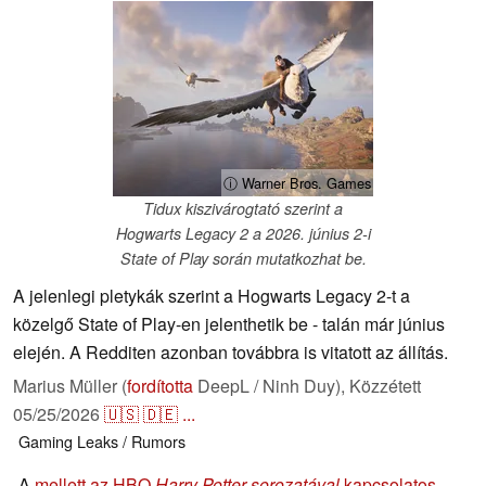
ⓘ Warner Bros. Games
Tidux kiszivárogtató szerint a
Hogwarts Legacy 2 a 2026. június 2-i
State of Play során mutatkozhat be.
A jelenlegi pletykák szerint a Hogwarts Legacy 2-t a
közelgő State of Play-en jelenthetik be - talán már június
elején. A Redditen azonban továbbra is vitatott az állítás.
Marius Müller (
fordította
DeepL / Ninh Duy),
Közzétett
05/25/2026
🇺🇸
🇩🇪
...
Gaming
Leaks / Rumors
A
mellett az HBO
Harry Potter-sorozatával
kapcsolatos