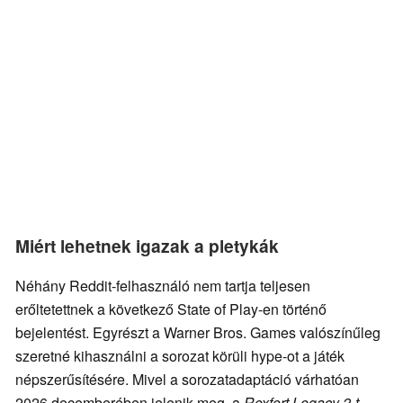
Miért lehetnek igazak a pletykák
Néhány Reddit-felhasználó nem tartja teljesen
erőltetettnek a következő State of Play-en történő
bejelentést. Egyrészt a Warner Bros. Games valószínűleg
szeretné kihasználni a sorozat körüli hype-ot a játék
népszerűsítésére. Mivel a sorozatadaptáció várhatóan
2026 decemberében jelenik meg, a
Roxfort Legacy 2-t