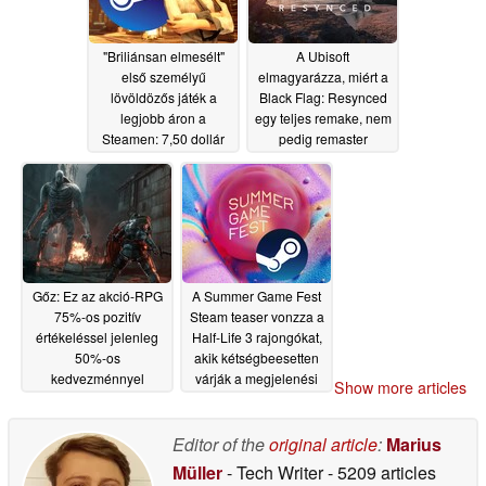
"Briliánsan elmesélt"
A Ubisoft
első személyű
elmagyarázza, miért a
lövöldözős játék a
Black Flag: Resynced
legjobb áron a
egy teljes remake, nem
Steamen: 7,50 dollár
pedig remaster
helyett 30 dollárért
05/25/2026
05/25/2026
Gőz: Ez az akció-RPG
A Summer Game Fest
75%-os pozitív
Steam teaser vonzza a
értékeléssel jelenleg
Half-Life 3 rajongókat,
50%-os
akik kétségbeesetten
kedvezménnyel
várják a megjelenési
Show more articles
kapható
dátumot
05/25/2026
05/25/2026
Editor of the
original article
:
Marius
Müller
- Tech Writer
- 5209 articles