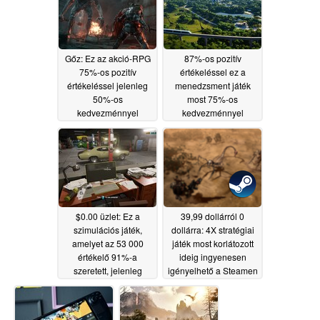
Gőz: Ez az akció-RPG
87%-os pozitív
75%-os pozitív
értékeléssel ez a
értékeléssel jelenleg
menedzsment játék
50%-os
most 75%-os
kedvezménnyel
kedvezménnyel
kapható
kapható a Steamen
05/25/2026
05/24/2026
$0.00 üzlet: Ez a
39,99 dollárról 0
szimulációs játék,
dollárra: 4X stratégiai
amelyet az 53 000
játék most korlátozott
értékelő 91%-a
ideig ingyenesen
szeretett, jelenleg
igényelhető a Steamen
ingyenes a Steamen
05/22/2026
05/22/2026