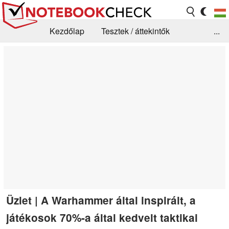
Kezdőlap
Tesztek / áttekintők
...
Hírek
GYIK / Technológia / Benchmarkok
Könyvtár
Kapcsolat
Üzlet | A Warhammer által inspirált, a
játékosok 70%-a által kedvelt taktikai