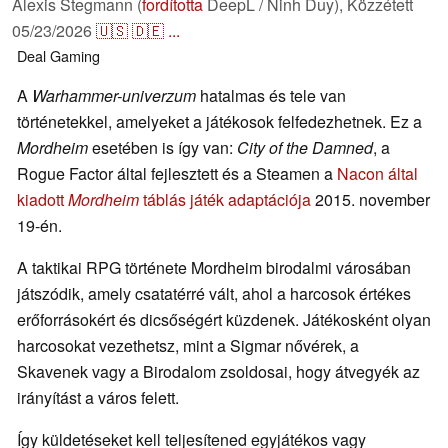
Alexis Stegmann (
fordította
DeepL / Ninh Duy),
Közzétett
05/23/2026
🇺🇸
🇩🇪
...
Deal
Gaming
A
Warhammer-univerzum
hatalmas és tele van
történetekkel, amelyeket a játékosok felfedezhetnek. Ez a
Mordheim
esetében is így van:
City of the Damned
, a
Rogue Factor által fejlesztett és a Steamen a
Nacon által
kiadott
Mordheim
táblás játék adaptációja
2015. november
19-én.
A taktikai RPG története Mordheim birodalmi városában
játszódik, amely csatatérré vált, ahol a harcosok értékes
erőforrásokért és dicsőségért küzdenek. Játékosként olyan
harcosokat vezethetsz, mint a Sigmar nővérek, a
Skavenek vagy a Birodalom zsoldosai, hogy átvegyék az
irányítást a város felett.
Így küldetéseket kell teljesítened egyjátékos vagy