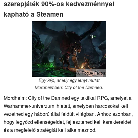
szerepjáték 90%-os kedvezménnyel
kapható a Steamen
ⓘ Rogue Factor
Egy kép, amely egy lényt mutat
Mordheimben: City of the Damned.
Mordheim: City of the Damned egy taktikai RPG, amelyet a
Warhammer-univerzum ihletett, amelyben harcosokat kell
vezetned egy háború által feldúlt világban. Ahhoz azonban,
hogy legyőzd ellenségeidet, fejlesztened kell karaktereidet
és a megfelelő stratégiát kell alkalmaznod.