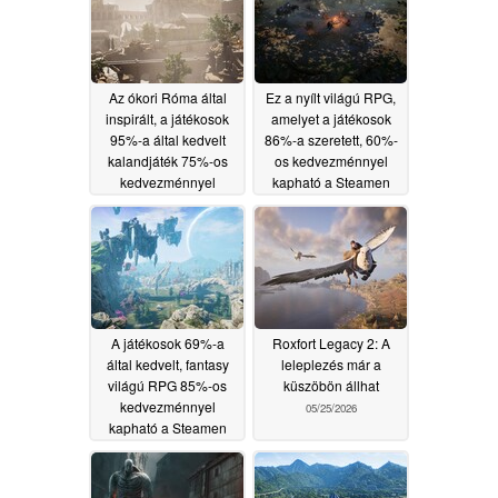
Az ókori Róma által
Ez a nyílt világú RPG,
inspirált, a játékosok
amelyet a játékosok
95%-a által kedvelt
86%-a szeretett, 60%-
kalandjáték 75%-os
os kedvezménnyel
kedvezménnyel
kapható a Steamen
kapható a Steamen
05/31/2026
06/02/2026
A játékosok 69%-a
Roxfort Legacy 2: A
által kedvelt, fantasy
leleplezés már a
világú RPG 85%-os
küszöbön állhat
kedvezménnyel
05/25/2026
kapható a Steamen
05/26/2026