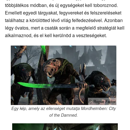
többjátékos módban, és új egységeket kell toboroznod.
Emellett egyedi tárgyakat, fegyvereket és felszereléseket
találhatsz a körülötted lévő világ felfedezésével. Azonban
légy óvatos, mert a csaták során a megfelelő stratégiát kell
alkalmaznod, és el kell kerülnöd a veszteségeket.
ⓘ Rogue Factor
Egy kép, amely az ellenséget mutatja Mordheimben: City
of the Damned.