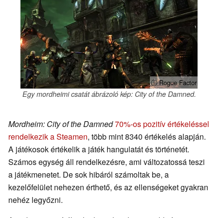
ⓘ Rogue Factor
Egy mordheimi csatát ábrázoló kép: City of the Damned.
Mordheim: City of the Damned
70%-os pozitív értékeléssel
rendelkezik a Steamen
, több mint 8340 értékelés alapján.
A játékosok értékelik a játék hangulatát és történetét.
Számos egység áll rendelkezésre, ami változatossá teszi
a játékmenetet. De sok hibáról számoltak be, a
kezelőfelület nehezen érthető, és az ellenségeket gyakran
nehéz legyőzni.