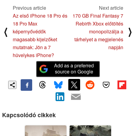
Previous article
Next article
Az első iPhone 18 Pro és
170 GB Final Fantasy 7
18 Pro Max
Rebirth Xbox előtöltés
⟨
⟩
képernyővédők
monopolizálja a
magasabb kijelzőket
tárhelyet a megjelenés
mutatnak: Jön a 7
napján
hüvelykes iPhone?
Add as a preferred
source on Google
Kapcsolódó cikkek