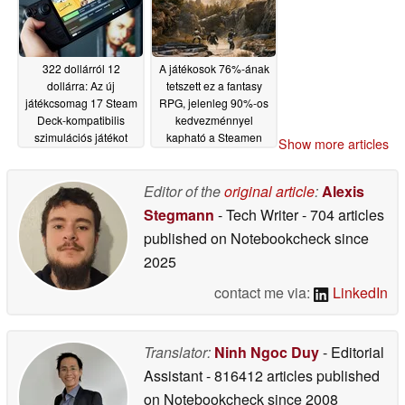
322 dollárról 12
A játékosok 76%-ának
dollárra: Az új
tetszett ez a fantasy
játékcsomag 17 Steam
RPG, jelenleg 90%-os
Deck-kompatibilis
kedvezménnyel
szimulációs játékot
kapható a Steamen
Show more articles
kínál olcsón
05/22/2026
05/22/2026
Editor of the
original article
:
Alexis
Stegmann
- Tech Writer
- 704 articles
published on Notebookcheck
since
2025
contact me via:
LinkedIn
Translator:
Ninh Ngoc Duy
- Editorial
Assistant
- 816412 articles published
on Notebookcheck
since 2008