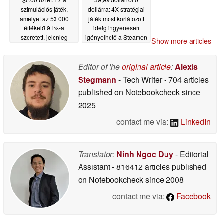
szimulációs játék,
dollárra: 4X stratégiai
amelyet az 53 000
játék most korlátozott
értékelő 91%-a
ideig ingyenesen
szeretett, jelenleg
igényelhető a Steamen
Show more articles
ingyenes a Steamen
05/22/2026
05/22/2026
Editor of the
original article
:
Alexis
Stegmann
- Tech Writer
- 704 articles
published on Notebookcheck
since
2025
contact me via:
LinkedIn
Translator:
Ninh Ngoc Duy
- Editorial
Assistant
- 816412 articles published
on Notebookcheck
since 2008
contact me via:
Facebook