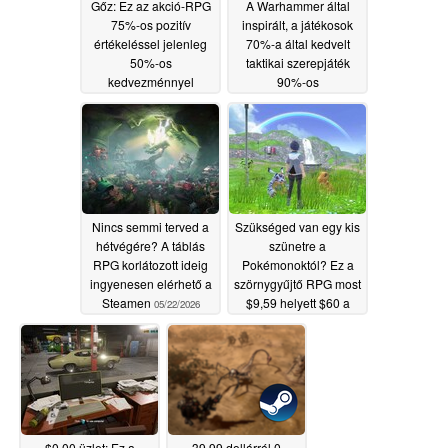
Gőz: Ez az akció-RPG
A Warhammer által
75%-os pozitív
inspirált, a játékosok
értékeléssel jelenleg
70%-a által kedvelt
50%-os
taktikai szerepjáték
kedvezménnyel
90%-os
kapható
kedvezménnyel
05/25/2026
kapható a Steamen
05/23/2026
Nincs semmi terved a
Szükséged van egy kis
hétvégére? A táblás
szünetre a
RPG korlátozott ideig
Pokémonoktól? Ez a
ingyenesen elérhető a
szörnygyűjtő RPG most
Steamen
$9,59 helyett $60 a
05/22/2026
Steamen
05/22/2026
$0.00 üzlet: Ez a
39,99 dollárról 0