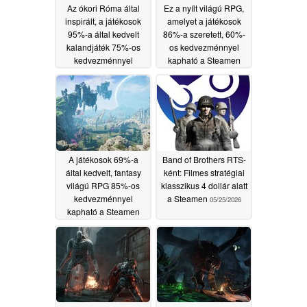
Az ókori Róma által
Ez a nyílt világú RPG,
inspirált, a játékosok
amelyet a játékosok
95%-a által kedvelt
86%-a szeretett, 60%-
kalandjáték 75%-os
os kedvezménnyel
kedvezménnyel
kapható a Steamen
kapható a Steamen
05/31/2026
06/02/2026
A játékosok 69%-a
Band of Brothers RTS-
által kedvelt, fantasy
ként: Filmes stratégiai
világú RPG 85%-os
klasszikus 4 dollár alatt
kedvezménnyel
a Steamen
05/25/2026
kapható a Steamen
05/26/2026