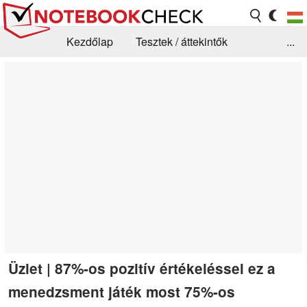
Kezdőlap
Tesztek / áttekintők
...
Hírek
GYIK / Technológia / Benchmarkok
Könyvtár
Kapcsolat
Üzlet | 87%-os pozitív értékeléssel ez a
menedzsment játék most 75%-os