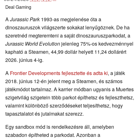
Deal
Gaming
A
Jurassic Park
1993-as megjelenése óta a
dinoszauruszok világszerte sokakat lenyűgöznek. De ha
szeretnéd megteremteni a saját dinoszauruszparkodat, a
Jurassic World Evolution
jelenleg 75%-os kedvezménnyel
kapható a Steamen, 44,99 dollár helyett 11,24 dollárért
2026. június 4-ig.
A
Frontier Developments fejlesztette és adta ki
, a játék
2018. június 12-én jelent meg a Steamen, és számos
játékmódot tartalmaz. A karrier módban ugyanis a Muertes
szigetvilág szigetein több parkot építhetsz és fejleszthetsz,
valamint különböző szerződéseket teljesíthetsz, hogy
tapasztalatot és jutalmakat szerezz.
Egy sandbox mód is rendelkezésre áll, amelyben
szabadon építheted a parkodat. Azonban a