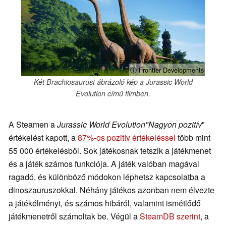
ⓘ Frontier Developments
Két Brachiosaurust ábrázoló kép a Jurassic World
Evolution című filmben.
A Steamen a
Jurassic World Evolution
"Nagyon
pozitív
"
értékelést kapott, a
87%-os pozitív értékeléssel
több mint
55 000 értékelésből. Sok játékosnak tetszik a játékmenet
és a játék számos funkciója. A játék valóban magával
ragadó, és különböző módokon léphetsz kapcsolatba a
dinoszauruszokkal. Néhány játékos azonban nem élvezte
a játékélményt, és számos hibáról, valamint ismétlődő
játékmenetről számoltak be. Végül a
SteamDB szerint
, a