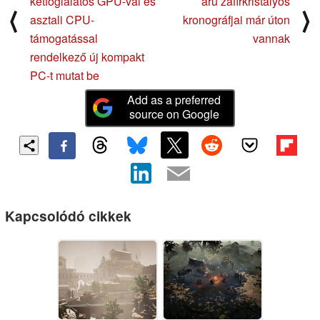
kétfoglalatos GPU-val és
árú zafírkristályos
⟨
⟩
asztali CPU-
kronográfjai már úton
támogatással
vannak
rendelkező új kompakt
PC-t mutat be
Add as a preferred
source on Google
Kapcsolódó cikkek