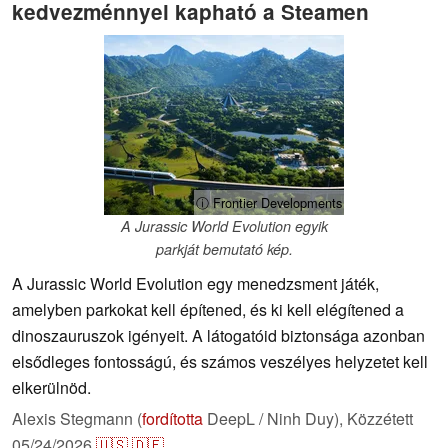
kedvezménnyel kapható a Steamen
ⓘ Frontier Developments
A Jurassic World Evolution egyik
parkját bemutató kép.
A Jurassic World Evolution egy menedzsment játék,
amelyben parkokat kell építened, és ki kell elégítened a
dinoszauruszok igényeit. A látogatóid biztonsága azonban
elsődleges fontosságú, és számos veszélyes helyzetet kell
elkerülnöd.
Alexis Stegmann (
fordította
DeepL / Ninh Duy),
Közzétett
05/24/2026
🇺🇸
🇩🇪
...