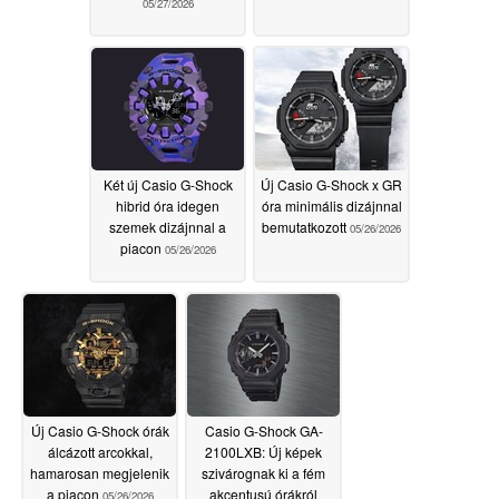
05/27/2026
Két új Casio G-Shock
Új Casio G-Shock x GR
hibrid óra idegen
óra minimális dizájnnal
szemek dizájnnal a
bemutatkozott
05/26/2026
piacon
05/26/2026
Új Casio G-Shock órák
Casio G-Shock GA-
álcázott arcokkal,
2100LXB: Új képek
hamarosan megjelenik
szivárognak ki a fém
a piacon
akcentusú órákról
05/26/2026