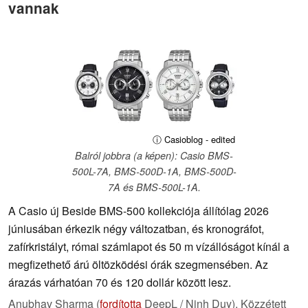
vannak
ⓘ Casioblog - edited
Balról jobbra (a képen): Casio BMS-
500L-7A, BMS-500D-1A, BMS-500D-
7A és BMS-500L-1A.
A Casio új Beside BMS-500 kollekciója állítólag 2026
júniusában érkezik négy változatban, és kronográfot,
zafírkristályt, római számlapot és 50 m vízállóságot kínál a
megfizethető árú öltözködési órák szegmensében. Az
árazás várhatóan 70 és 120 dollár között lesz.
Anubhav Sharma (
fordította
DeepL / Ninh Duy),
Közzétett