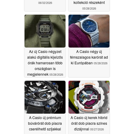
kollekció részeként
06/02/2026
05/28/2026
Az új Casio négyzet
A Casio négy új
alakú digitális kijelzős
fémszalagos karórát ad
órák hamarosan több
ki Európában
05/28/2026
országban is
megjelennek
05/28/2026
A Casio új prémium
A Casio új kerek hibrid
búvárórát dob piacra
órát dob piacra színes
cserélhető szíjakkal
dizájnnal
05/27/2026