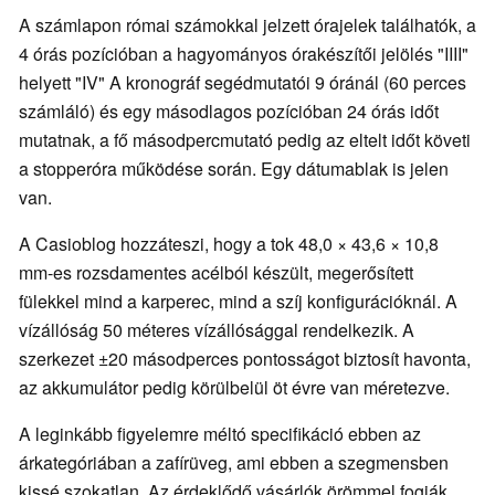
A számlapon római számokkal jelzett órajelek találhatók, a
4 órás pozícióban a hagyományos órakészítői jelölés "IIII"
helyett "IV" A kronográf segédmutatói 9 óránál (60 perces
számláló) és egy másodlagos pozícióban 24 órás időt
mutatnak, a fő másodpercmutató pedig az eltelt időt követi
a stopperóra működése során. Egy dátumablak is jelen
van.
A Casioblog hozzáteszi, hogy a tok 48,0 × 43,6 × 10,8
mm-es rozsdamentes acélból készült, megerősített
fülekkel mind a karperec, mind a szíj konfigurációknál. A
vízállóság 50 méteres vízállósággal rendelkezik. A
szerkezet ±20 másodperces pontosságot biztosít havonta,
az akkumulátor pedig körülbelül öt évre van méretezve.
A leginkább figyelemre méltó specifikáció ebben az
árkategóriában a zafírüveg, ami ebben a szegmensben
kissé szokatlan. Az érdeklődő vásárlók örömmel fogják