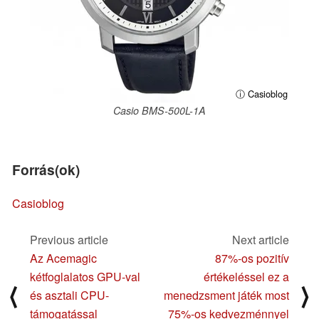
ⓘ Casioblog
Casio BMS-500L-1A
Forrás(ok)
Casioblog
Previous article
Next article
Az Acemagic
87%-os pozitív
kétfoglalatos GPU-val
értékeléssel ez a
⟨
⟩
és asztali CPU-
menedzsment játék most
támogatással
75%-os kedvezménnyel