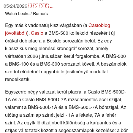
05/24/2026
🇺🇸
🇩🇪
...
Watch
Leaks / Rumors
Egy másik vadonatúj kiszivárgásban (a
Casioblog
jóvoltából)
),
Casio
a BMS-500 kollekció részeként új
órákat dob piacra a Beside sorozatán belül. Ez egy
klasszikus megjelenésű kronográf sorozat, amely
várhatóan 2026 júniusában kerül forgalomba. A BMS-500
a BMS-100 és a BMS-300 sorozatot követi. A beszámolók
szerint elődeinél nagyobb teljesítményű modullal
rendelkezik.
Egyszerre négy változat kerül piacra: a Casio BMS-500D-
1A és a Casio BMS-500D-7A rozsdamentes acél szíjjal,
valamint a BMS-500L-1A és a BMS-500L-7A bőrszíjjal. Az
utótag a számlap színét jelzi - 1A a fekete, 7A a fehér
színt. Az egyik fő dizájnbeli különbség a karpántos és a
szíjas változatok között a segédszámlapok kezelése: a bőr