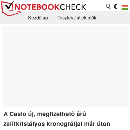
Kezdőlap
Tesztek / áttekintők
...
Hírek
GYIK / Technológia / Benchmarkok
Könyvtár
Kapcsolat
A Casio új, megfizethető árú
zafírkristályos kronográfjai már úton