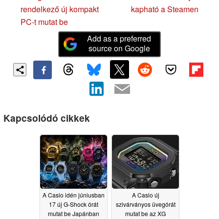
rendelkező új kompakt
kapható a Steamen
PC-t mutat be
Add as a preferred
source on Google
Kapcsolódó cikkek
A Casio idén júniusban
A Casio új
17 új G-Shock órát
szivárványos üvegórát
mutat be Japánban
mutat be az XG