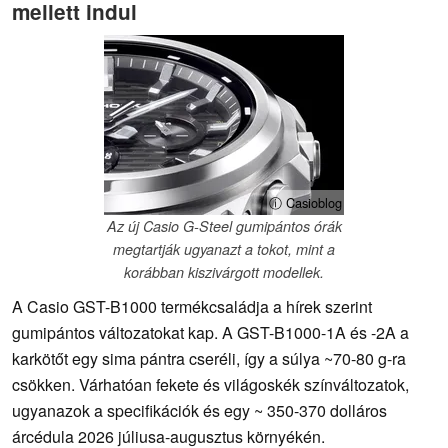
mellett indul
ⓘ Casioblog
Az új Casio G-Steel gumipántos órák
megtartják ugyanazt a tokot, mint a
korábban kiszivárgott modellek.
A Casio GST-B1000 termékcsaládja a hírek szerint
gumipántos változatokat kap. A GST-B1000-1A és -2A a
karkötőt egy sima pántra cseréli, így a súlya ~70-80 g-ra
csökken. Várhatóan fekete és világoskék színváltozatok,
ugyanazok a specifikációk és egy ~ 350-370 dolláros
árcédula 2026 júliusa-augusztus környékén.