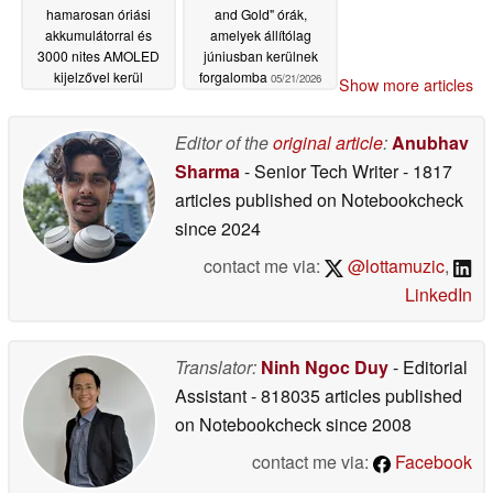
hamarosan óriási
and Gold" órák,
akkumulátorral és
amelyek állítólag
3000 nites AMOLED
júniusban kerülnek
kijelzővel kerül
forgalomba
05/21/2026
Show more articles
forgalomba
05/22/2026
Editor of the
original article
:
Anubhav
Sharma
- Senior Tech Writer
- 1817
articles published on Notebookcheck
since 2024
contact me via:
@lottamuzic
,
LinkedIn
Translator:
Ninh Ngoc Duy
- Editorial
Assistant
- 818035 articles published
on Notebookcheck
since 2008
contact me via:
Facebook