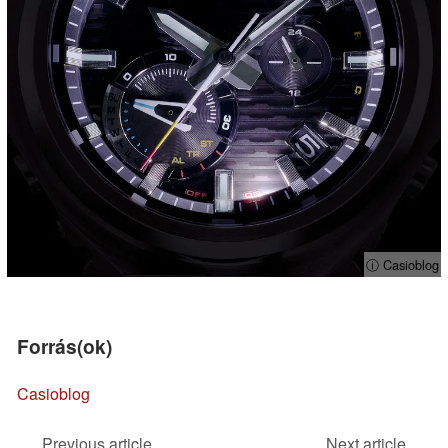
ⓘ Casioblog
Forrás(ok)
Casioblog
Previous article
Next article