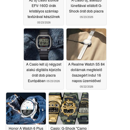
EFV-160D órák
lünettával ellátott G-
kristályos számlap
Shock órát dob piacra
textúrával készülnek
05/23/2026
05/23/2026
A Casio két új négyzet
A Realme Watch S5 84
alakú digitális kijelzős
dollárnak megfelelő
órát dob piacra
összegért indul 16
Európában
napos üzemidővel
05/23/2026
05/22/2026
Honor A Watch 6 Plus
Casio: G-Shock "Camo