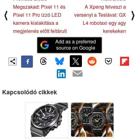
Megszakad: Pixel 11 és
A Xpeng felveszi a
⟨
⟩
Pixel 11 Pro izzó LED
versenyt a Teslával: GX
kamera kialakítása a
L4 robotaxi egy agy
megjelenés előtt feltárult
kerekeken
Add as a preferred
source on Google
Kapcsolódó cikkek