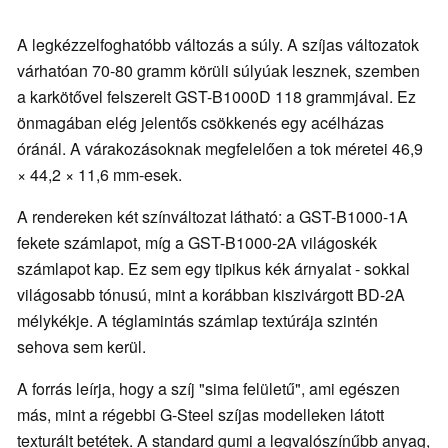
A legkézzelfoghatóbb változás a súly. A szíjas változatok
várhatóan 70-80 gramm körüli súlyúak lesznek, szemben
a karkötővel felszerelt GST-B1000D 118 grammjával. Ez
önmagában elég jelentős csökkenés egy acélházas
óránál. A várakozásoknak megfelelően a tok méretei 46,9
× 44,2 × 11,6 mm-esek.
A rendereken két színváltozat látható: a GST-B1000-1A
fekete számlapot, míg a GST-B1000-2A világoskék
számlapot kap. Ez sem egy tipikus kék árnyalat - sokkal
világosabb tónusú, mint a korábban kiszivárgott BD-2A
mélykékje. A téglamintás számlap textúrája szintén
sehova sem kerül.
A forrás leírja, hogy a szíj "sima felületű", ami egészen
más, mint a régebbi G-Steel szíjas modelleken látott
texturált betétek. A standard gumi a legvalószínűbb anyag,