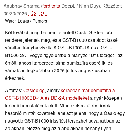
Anubhav Sharma (
fordította
DeepL / Ninh Duy),
Közzétett
05/20/2026
🇺🇸
🇩🇪
...
Watch
Leaks / Rumors
Két további, még be nem jelentett Casio G-Steel óra
renderei jelentek meg, és a GST-B1000 családot kissé
váratlan irányba viszik. A GST-B1000-1A és a GST-
B1000-2A - vegye figyelembe a hiányzó "D" utótagot - az
öntött láncos karperecet sima gumiszíjra cserélik, és
várhatóan legkorábban 2026 július-augusztusában
érkeznek.
A forrás:
Casioblog
, amely
korábban már bemutatta a
GST-B1000BD-1A és BD-2A modelleket
a nyár közepén
történő bemutatásuk előtt. Mindezek az új renderek
hasonló mintát követnek, ami azt jelenti, hogy a Casio egy
nagyobb GST-B1000 frissítést tervezhet ugyanabban az
ablakban. Nézze meg az alábbiakban néhány ilyen