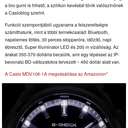
a bio-gumi is hihető; a szilikon kevésbé tűnik valószínűnek
a Casioblog szerint.
Funkció szempontjából ugyanarra a felszereltségre
számíthatunk, mint a többi termékcsalád: Bluetooth,
napelemes töltés, 30 perces stopperóra, időzítő, napi
ébresztő, Super Illuminator LED és 200 m vízállóság. Az
árakat 350-370 dollárra becsülik, ami egy lépéssel az IP-
bevonatú BD-változatokra tervezett ~ 450 dollár alatt van.
A Casio MDV106-1A megvásárlása az Amazonon