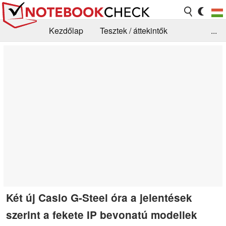
Kezdőlap
Tesztek / áttekintők
...
Hírek
GYIK / Technológia / Benchmarkok
Könyvtár
Kapcsolat
Két új Casio G-Steel óra a jelentések
szerint a fekete IP bevonatú modellek