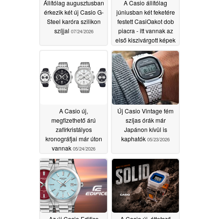
Állítólag augusztusban
A Casio állítólag
érkezik két új Casio G-
júniusban két feketére
Steel karóra szilikon
festett CasiOakot dob
szíjjal
piacra - itt vannak az
07/24/2026
első kiszivárgott képek
05/25/2026
A Casio új,
Új Casio Vintage fém
megfizethető árú
szíjas órák már
zafírkristályos
Japánon kívül is
kronográfjai már úton
kaphatók
05/23/2026
vannak
05/24/2026
Az új Casio Edifice
A Casio új, áttetsző