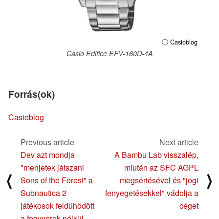
ⓘ Casioblog
Casio Edifice EFV-160D-4A
Forrás(ok)
Casioblog
Previous article
Next article
Dev azt mondja
A Bambu Lab visszalép,
"menjetek játszani
miután az SFC AGPL
⟨
⟩
Sons of the Forest" a
megsértésével és "jogi
Subnautica 2
fenyegetésekkel" vádolja a
játékosok feldühödött
céget
a fegyverek nélkül