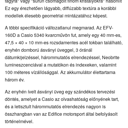
fagyra" vagy "sűrűn csomagolt finom kristályokra" hasonlít
Ez egy érezhetően lágyabb, diffúzabb textúra a korábbi
modellek élesebb geometriai mintázatához képest.
A többi specifikáció változatlanul megmarad. Az EFV-
160D a Casio 5340 kvarcművön fut, amely egy 40 mm-es,
47,5 × 40 × 10 mm-es rozsdamentes acél tokban található,
enyhén domború ásványi üveggel, 3 óránál
dátumkijelzéssel, hárommutatós elrendezéssel, Neobrite
lumineszcenciával a mutatókon és indexeken, valamint
100 méteres vízállósággal. Az akkumulátor élettartama
három év.
Az enyhén ívelt ásványi üveg egy szándékos tervezési
döntés, amelyet a Casio az olvashatóság előnyének tart,
és a letisztult hárommutatós elrendezés nagyon is
összhangban van az Edifice motorsport által befolyásolt
történelmével.