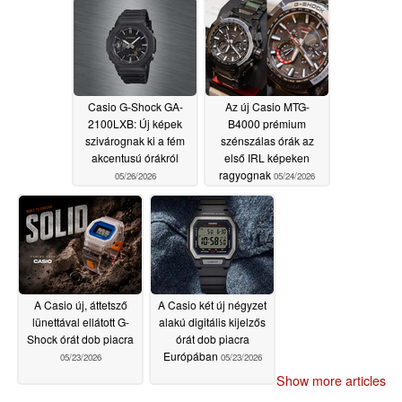
Casio G-Shock GA-
Az új Casio MTG-
2100LXB: Új képek
B4000 prémium
szivárognak ki a fém
szénszálas órák az
akcentusú órákról
első IRL képeken
ragyognak
05/26/2026
05/24/2026
A Casio új, áttetsző
A Casio két új négyzet
lünettával ellátott G-
alakú digitális kijelzős
Shock órát dob piacra
órát dob piacra
Európában
05/23/2026
05/23/2026
Show more articles