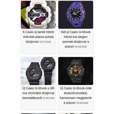
A Casio új kerek hibrid
Két új Casio G-Shock
órát dob piacra színes
hibrid óra idegen
dizájnnal
szemek dizájnnal a
05/27/2026
piacon
05/26/2026
Új Casio G-Shock x GR
Új Casio G-Shock órák
óra minimális dizájnnal
álcázott arcokkal,
bemutatkozott
hamarosan megjelenik
05/26/2026
a piacon
05/26/2026