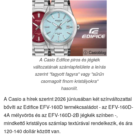
ⓘ Casioblog
A Casio Edifice piros és jégkék
változatának számlapfelülete a leírás
szerint "fagyott fagyra" vagy "sűrűn
csomagolt finom kristályokra"
hasonlít.
A Casio a hírek szerint 2026 júniusában két színváltozattal
bővíti az Edifice EFV-160D termékcsaládot - az EFV-160D-
4A mélyvörös és az EFV-160D-2B jégkék színben -,
mindkettő kristályos számlap textúrával rendelkezik, és ára
120-140 dollár között van.