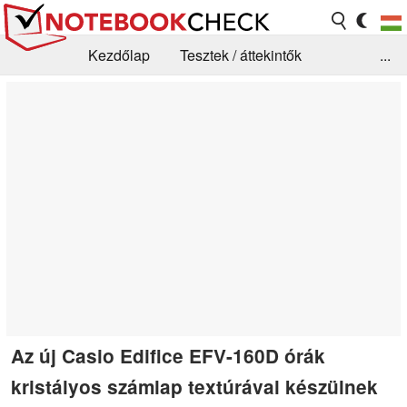
Kezdőlap
Tesztek / áttekintők
...
Hírek
GYIK / Technológia / Benchmarkok
Könyvtár
Kapcsolat
Az új Casio Edifice EFV-160D órák
kristályos számlap textúrával készülnek