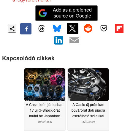
Add as a preferred
source on Google
Kapcsolódó cikkek
A Casio idén júniusban
A Casio új prémium
17 új G-Shock órát
búvárórát dob piacra
mutat be Japánban
cserélhető szíjakkal
06/02/2026
05/27/2026