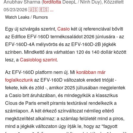
Anubhav Sharma (
fordította
DeepL / Ninh Duy),
Közzétett
05/23/2026
🇺🇸
🇪🇸
...
Watch
Leaks / Rumors
Egy új szivárgás szerint,
Casio
két új referenciával bővíti
az Edifice EFV-160D termékcsaládot 2026 júniusára - az
EFV-160D-4A mélyvörös és az EFV-160D-2B jégkék
színben. Mindkettő ára várhatóan 120 és 140 dollár között
lesz, a
Casioblog szerint
.
Az EFV-160D platform nem új. Mi
korábban már
foglalkoztunk
az EFV-160D változatok eredeti trióját -
fekete, kék és zöld -, amikor 2025 júliusában megjelentek
a Casio brit áruházában, és mindegyikük a klasszikus
Clous de Paris emelt piramis textúrával rendelkezik a
számlapon. A két érkező színváltozat némileg eltérő
megközelítést alkalmaz: a számlap felületét mind a piros,
mind a jégkék változaton úgy írják le, hogy az "fagyott