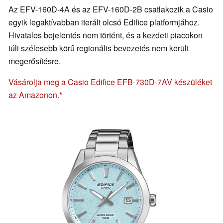
Az EFV-160D-4A és az EFV-160D-2B csatlakozik a Casio
egyik legaktívabban iterált olcsó Edifice platformjához.
Hivatalos bejelentés nem történt, és a kezdeti piacokon
túli szélesebb körű regionális bevezetés nem került
megerősítésre.
Vásárolja meg a Casio Edifice EFB-730D-7AV készüléket
az Amazonon.