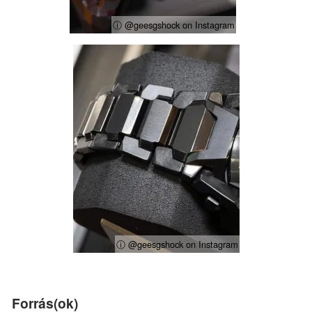
ⓘ @geesgshock on Instagram
ⓘ @geesgshock on Instagram
Forrás(ok)