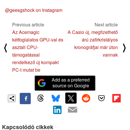
@geesgshock on Instagram
Previous article
Next article
Az Acemagic
A Casio új, megfizethető
kétfoglalatos GPU-val és
árú zafírkristályos
⟨
⟩
asztali CPU-
kronográfjai már úton
támogatással
vannak
rendelkező új kompakt
PC-t mutat be
Add as a preferred
source on Google
Kapcsolódó cikkek