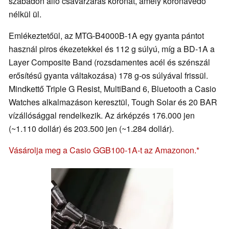
szabadon álló csavarzáras koronát, amely koronavédő
nélkül ül.
Emlékeztetőül, az MTG-B4000B-1A egy gyanta pántot
használ piros ékezetekkel és 112 g súlyú, míg a BD-1A a
Layer Composite Band (rozsdamentes acél és szénszál
erősítésű gyanta váltakozása) 178 g-os súlyával frissül.
Mindkettő Triple G Resist, MultiBand 6, Bluetooth a Casio
Watches alkalmazáson keresztül, Tough Solar és 20 BAR
vízállósággal rendelkezik. Az árképzés 176.000 jen
(~1.110 dollár) és 203.500 jen (~1.284 dollár).
Vásárolja meg a Casio GGB100-1A-t az Amazonon.