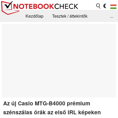
Kezdőlap
Tesztek / áttekintők
...
Hírek
GYIK / Technológia / Benchmarkok
Könyvtár
Kapcsolat
Az új Casio MTG-B4000 prémium
szénszálas órák az első IRL képeken