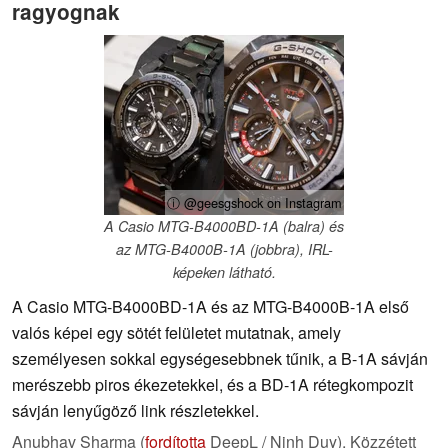
ragyognak
ⓘ @geesgshock on Instagram
A Casio MTG-B4000BD-1A (balra) és
az MTG-B4000B-1A (jobbra), IRL-
képeken látható.
A Casio MTG-B4000BD-1A és az MTG-B4000B-1A első
valós képei egy sötét felületet mutatnak, amely
személyesen sokkal egységesebbnek tűnik, a B-1A sávján
merészebb piros ékezetekkel, és a BD-1A rétegkompozit
sávján lenyűgöző link részletekkel.
Anubhav Sharma (
fordította
DeepL / Ninh Duy),
Közzétett