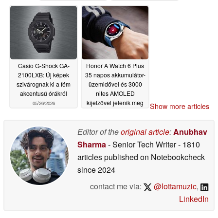
Casio G-Shock GA-
Honor A Watch 6 Plus
2100LXB: Új képek
35 napos akkumulátor-
szivárognak ki a fém
üzemidővel és 3000
akcentusú órákról
nites AMOLED
kijelzővel jelenik meg
05/26/2026
Show more articles
05/26/2026
Editor of the
original article
:
Anubhav
Sharma
- Senior Tech Writer
- 1810
articles published on Notebookcheck
since 2024
contact me via:
@lottamuzic
,
LinkedIn