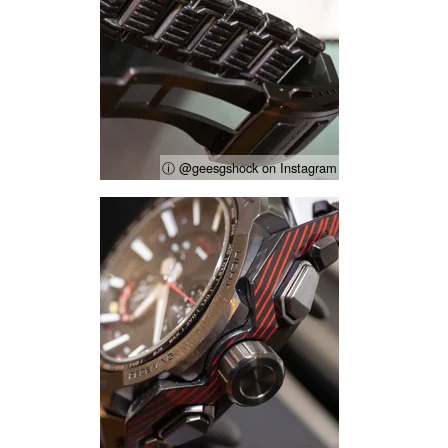
ⓘ @geesgshock on Instagram