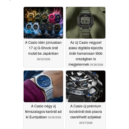
A Casio idén júniusban
Az új Casio négyzet
17 új G-Shock órát
alakú digitális kijelzős
mutat be Japánban
órák hamarosan több
országban is
06/02/2026
megjelennek
05/28/2026
A Casio négy új
A Casio új prémium
fémszalagos karórát ad
búvárórát dob piacra
ki Európában
cserélhető szíjakkal
05/28/2026
05/27/2026