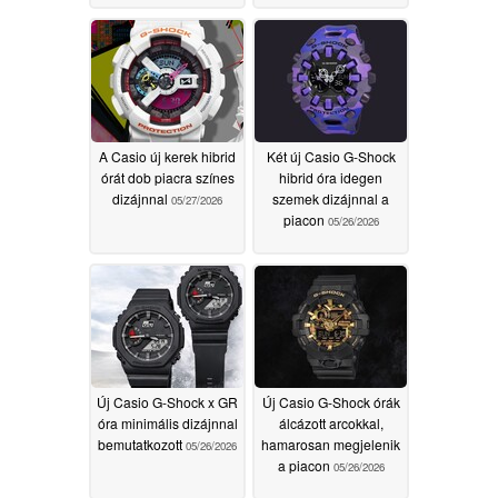
A Casio új kerek hibrid
Két új Casio G-Shock
órát dob piacra színes
hibrid óra idegen
dizájnnal
szemek dizájnnal a
05/27/2026
piacon
05/26/2026
Új Casio G-Shock x GR
Új Casio G-Shock órák
óra minimális dizájnnal
álcázott arcokkal,
bemutatkozott
hamarosan megjelenik
05/26/2026
a piacon
05/26/2026