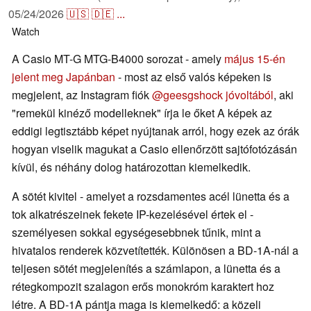
05/24/2026
🇺🇸
🇩🇪
...
Watch
A Casio MT-G MTG-B4000 sorozat - amely
május 15-én
jelent meg Japánban
- most az első valós képeken is
megjelent, az Instagram fiók
@geesgshock jóvoltából
, aki
"remekül kinéző modelleknek" írja le őket A képek az
eddigi legtisztább képet nyújtanak arról, hogy ezek az órák
hogyan viselik magukat a Casio ellenőrzött sajtófotózásán
kívül, és néhány dolog határozottan kiemelkedik.
A sötét kivitel - amelyet a rozsdamentes acél lünetta és a
tok alkatrészeinek fekete IP-kezelésével értek el -
személyesen sokkal egységesebbnek tűnik, mint a
hivatalos renderek közvetítették. Különösen a BD-1A-nál a
teljesen sötét megjelenítés a számlapon, a lünetta és a
rétegkompozit szalagon erős monokróm karaktert hoz
létre. A BD-1A pántja maga is kiemelkedő: a közeli