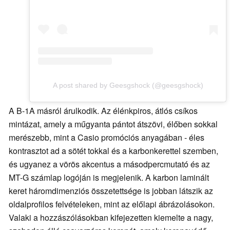
A post shared by Geesgshock (@geesgshock)
A B-1A másról árulkodik. Az élénkpiros, átlós csíkos
mintázat, amely a műgyanta pántot átszövi, élőben sokkal
merészebb, mint a Casio promóciós anyagában - éles
kontrasztot ad a sötét tokkal és a karbonkerettel szemben,
és ugyanez a vörös akcentus a másodpercmutató és az
MT-G számlap logóján is megjelenik. A karbon laminált
keret háromdimenziós összetettsége is jobban látszik az
oldalprofilos felvételeken, mint az előlapi ábrázolásokon.
Valaki a hozzászólásokban kifejezetten kiemelte a nagy,