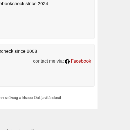
otebookcheck
since 2024
okcheck
since 2008
contact me via:
Facebook
an szükség a kisebb QoL-javításoknál