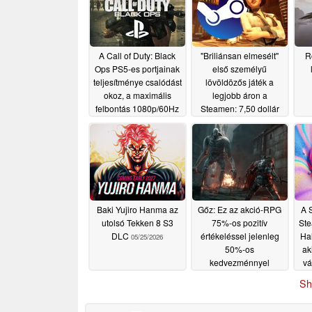
A Call of Duty: Black
"Briliánsan elmesélt"
R
Ops PS5-es portjainak
első személyű
teljesítménye csalódást
lövöldözős játék a
okoz, a maximális
legjobb áron a
felbontás 1080p/60Hz
Steamen: 7,50 dollár
helyett 30 dollárért
07/11/2026
05/25/2026
Baki Yujiro Hanma az
Gőz: Ez az akció-RPG
A 
utolsó Tekken 8 S3
75%-os pozitív
Ste
DLC
értékeléssel jelenleg
Hal
05/25/2026
50%-os
ak
kedvezménnyel
vá
kapható
05/25/2026
Sh