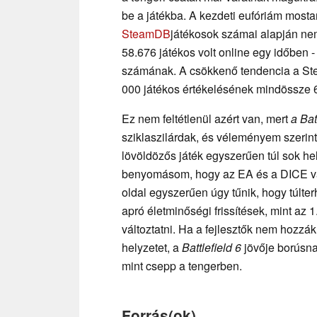
be a játékba. A kezdeti eufóriám mostan
SteamDB
játékosok számai alapján ne
58.676 játékos volt online egy időben 
számának. A csökkenő tendencia a Stea
000 játékos értékelésének mindössze 
Ez nem feltétlenül azért van, mert
a Bat
sziklaszilárdak, és véleményem szerint
lövöldözős játék egyszerűen túl sok hel
benyomásom, hogy az EA és a DICE vala
oldal egyszerűen úgy tűnik, hogy túlterh
apró életminőségi frissítések, mint az 
változtatni. Ha a fejlesztők nem hozzá
helyzetet, a
Battlefield 6
jövője borúsna
mint csepp a tengerben.
Forrás(ok)