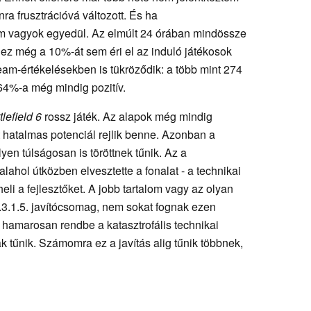
ra frusztrációvá változott. És ha
m vagyok egyedül. Az elmúlt 24 órában mindössze
- ez még a 10%-át sem éri el az induló játékosok
m-értékelésekben is tükröződik: a több mint 274
64%-a még mindig pozitív.
tlefield 6
rossz játék. Az alapok még mindig
 hatalmas potenciál rejlik benne. Azonban a
yen túlságosan is töröttnek tűnik. Az a
hol útközben elvesztette a fonalat - a technikai
eli a fejlesztőket. A jobb tartalom vagy az olyan
1.3.1.5. javítócsomag, nem sokat fognak ezen
k hamarosan rendbe a katasztrofális technikai
k tűnik. Számomra ez a javítás alig tűnik többnek,