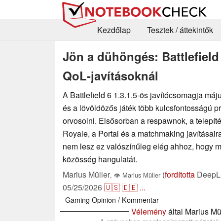
Kezdőlap
Tesztek / áttekintők
Jön a dühöngés: Battlefield
QoL-javításoknál
A Battlefield 6 1.3.1.5-ös javítócsomagja máj
és a lövöldözős játék több kulcsfontosságú pr
orvosolni. Elsősorban a respawnok, a telepítés
Royale, a Portal és a matchmaking javításaira
nem lesz ez valószínűleg elég ahhoz, hogy 
közösség hangulatát.
Marius Müller
(
fordította
DeepL 
,
👁
Marius Müller
05/25/2026
🇺🇸
🇩🇪
...
Gaming
Opinion / Kommentar
Vélemény
által Marius Mü