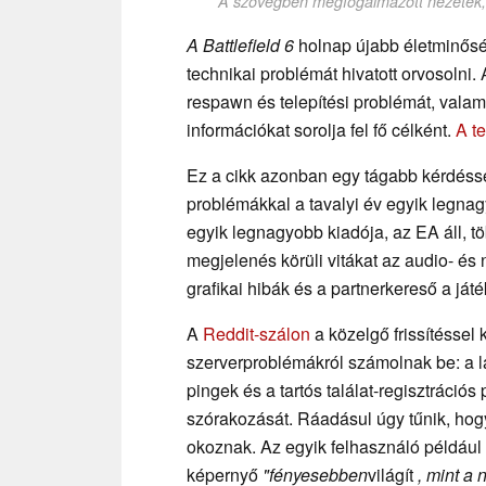
A szövegben megfogalmazott nézetek, g
A Battlefield 6
holnap újabb életminőségi
technikai problémát hivatott orvosolni
respawn és telepítési problémát, valam
információkat sorolja fel fő célként.
A te
Ez a cikk azonban egy tágabb kérdéssel
problémákkal a tavalyi év egyik legna
egyik legnagyobb kiadója, az EA áll, t
megjelenés körüli vitákat az audio- és
grafikai hibák és a partnerkereső a já
A
Reddit-szálon
a közelgő frissítéssel
szerverproblémákról számolnak be: a l
pingek és a tartós találat-regisztráció
szórakozását. Ráadásul úgy tűnik, hogy
okoznak. Az egyik felhasználó például e
képernyő
"fényesebben
világít
, mint a 