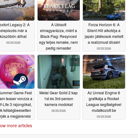
oxfort Legacy 2: A
A Ubisoft
Forza Horizon 6: A
leleplezés már a
elmagyarázza, miért a
Silent Hill alkotója a
küszöbön állhat
Black Flag: Resynced
japán játékosok mellett
egy teljes remake, nem
a realizmust dicséri
05/25/2026
pedig remaster
05/25/2026
05/25/2026
Summer Game Fest
Metal Gear Solid 2 kap
Az Unreal Engine 6
am teaser vonzza a
1st és 3rd-person
grafikája a Rocket
f-Life 3 rajongókat,
kamera modokat
League segítségével
ik kétségbeesetten
mutatkozott be
05/25/2026
rják a megjelenési
05/25/2026
dátumot
05/25/2026
ow more articles