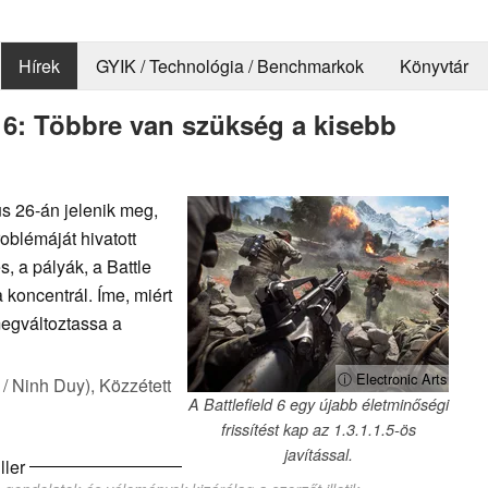
Hírek
GYIK / Technológia / Benchmarkok
Könyvtár
 6: Többre van szükség a kisebb
us 26-án jelenik meg,
oblémáját hivatott
, a pályák, a Battle
 koncentrál. Íme, miért
megváltoztassa a
ⓘ Electronic Arts
/ Ninh Duy),
Közzétett
A Battlefield 6 egy újabb életminőségi
frissítést kap az 1.3.1.1.5-ös
javítással.
ller