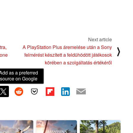
Next article
tra,
A PlayStation Plus áremelése után a Sony
⟩
hone
felmérést készített a feldühödött játékosok
körében a szolgáltatás értékéről
Add as a preferred
source on Google