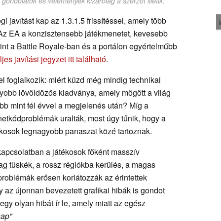
ondolatok és vélemények kizárólag a szerzőt illetik.
 javítást kap az 1.3.1.5 frissítéssel, amely több
. Az EA a konzisztensebb játékmenetet, kevesebb
int a Battle Royale-ban és a portálon egyértelműbb
ljes javítási jegyzet itt található
.
 foglalkozik: miért küzd még mindig technikai
gyobb lövöldözős kiadványa, amely mögött a világ
öbb mint fél évvel a megjelenés után? Míg a
 netkódproblémák uralták, most úgy tűnik, hogy a
tékosok legnagyobb panaszai közé tartoznak.
 kapcsolatban a játékosok főként masszív
ag tüskék, a rossz régiókba kerülés, a magas
s problémák erősen korlátozzák az érintettek
 az újonnan bevezetett grafikai hibák is gondot
gy olyan hibát ír le, amely miatt az egész
nap"