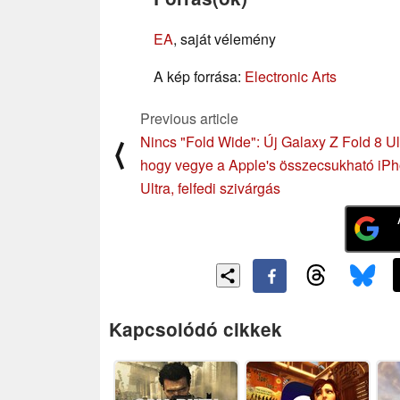
EA
, saját vélemény
A kép forrása:
Electronic Arts
Previous article
Nincs "Fold Wide": Új Galaxy Z Fold 8 Ul
⟨
hogy vegye a Apple's összecsukható iP
Ultra, felfedi szivárgás
Kapcsolódó cikkek