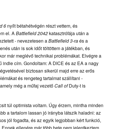
ld 6
nyílt bétahétvégén részt vettem, és
em el. A
Battlefield 2042
katasztrófája után a
eztetett - nevezetesen a
Battlefield 3-ra
és a
enés után is sok időt töltöttem a játékban, és
kor már meglévő technikai problémákat. Elvégre a
ű indie cím. Gondoltam: A DICE és az EA a nagy
ségvetésével biztosan sikerül majd erre az erős
blémákat és rengeteg tartalmat szállítani -
, amely még a műfaj vezető
Call of
Duty-t is
icsit túl optimista voltam. Úgy érzem, mintha minden
lább a tartalom lassan jó irányba látszik haladni: az
os jól fogadta, és az egyik legjobban kért funkció,
. Ennek ellenére már több hete nem jelentkeztem