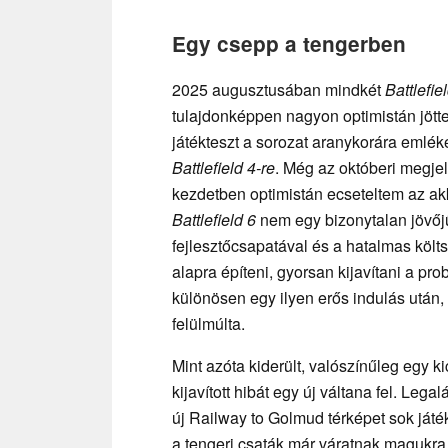
Egy csepp a tengerben
2025 augusztusában mindkét
Battlefie
tulajdonképpen nagyon optimistán jött
játékteszt a sorozat aranykorára emlék
Battlefield 4-re
. Még az októberi megjel
kezdetben optimistán ecseteltem az ak
Battlefield 6
nem egy bizonytalan jövőj
fejlesztőcsapatával és a hatalmas költ
alapra építeni, gyorsan kijavítani a pro
különösen egy ilyen erős indulás után
felülmúlta.
Mint azóta kiderült, valószínűleg egy k
kijavított hibát egy új váltana fel. Lega
új Railway to Golmud térképet sok játék
a tengeri csaták már váratnak magukra