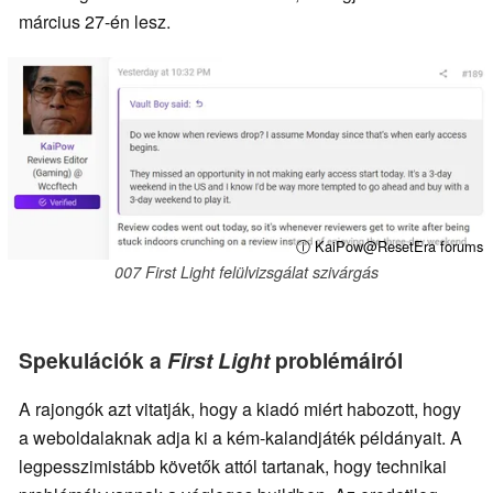
március 27-én lesz.
ⓘ KaiPow@ResetEra forums
007 First Light felülvizsgálat szivárgás
Spekulációk a
First Light
problémáiról
A rajongók azt vitatják, hogy a kiadó miért habozott, hogy
a weboldalaknak adja ki a kém-kalandjáték példányait. A
legpesszimistább követők attól tartanak, hogy technikai