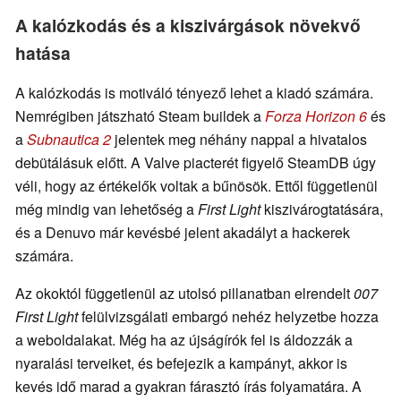
A kalózkodás és a kiszivárgások növekvő
hatása
A kalózkodás is motiváló tényező lehet a kiadó számára.
Nemrégiben játszható Steam buildek a
Forza Horizon 6
és
a
Subnautica 2
jelentek meg néhány nappal a hivatalos
debütálásuk előtt. A Valve piacterét figyelő SteamDB úgy
véli, hogy az értékelők voltak a bűnösök. Ettől függetlenül
még mindig van lehetőség a
First Light
kiszivárogtatására,
és a Denuvo már kevésbé jelent akadályt a hackerek
számára.
Az okoktól függetlenül az utolsó pillanatban elrendelt
007
First Light
felülvizsgálati embargó nehéz helyzetbe hozza
a weboldalakat. Még ha az újságírók fel is áldozzák a
nyaralási terveiket, és befejezik a kampányt, akkor is
kevés idő marad a gyakran fárasztó írás folyamatára. A