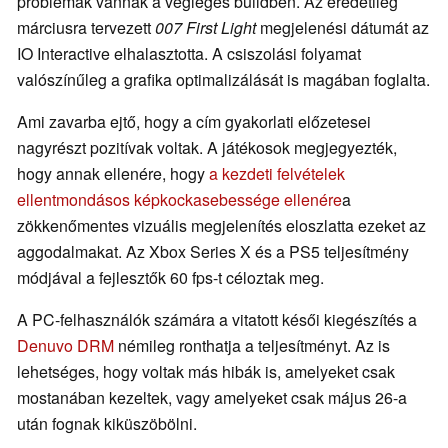
problémák vannak a végleges buildben. Az eredetileg
márciusra tervezett
007 First Light
megjelenési dátumát az
IO Interactive elhalasztotta. A csiszolási folyamat
valószínűleg a grafika optimalizálását is magában foglalta.
Ami zavarba ejtő, hogy a cím gyakorlati előzetesei
nagyrészt pozitívak voltak. A játékosok megjegyezték,
hogy annak ellenére, hogy
a kezdeti felvételek
ellentmondásos képkockasebessége ellenére
a
zökkenőmentes vizuális megjelenítés eloszlatta ezeket az
aggodalmakat. Az Xbox Series X és a PS5 teljesítmény
módjával a fejlesztők 60 fps-t céloztak meg.
A PC-felhasználók számára a vitatott késői kiegészítés a
Denuvo DRM
némileg ronthatja a teljesítményt. Az is
lehetséges, hogy voltak más hibák is, amelyeket csak
mostanában kezeltek, vagy amelyeket csak május 26-a
után fognak kiküszöbölni.