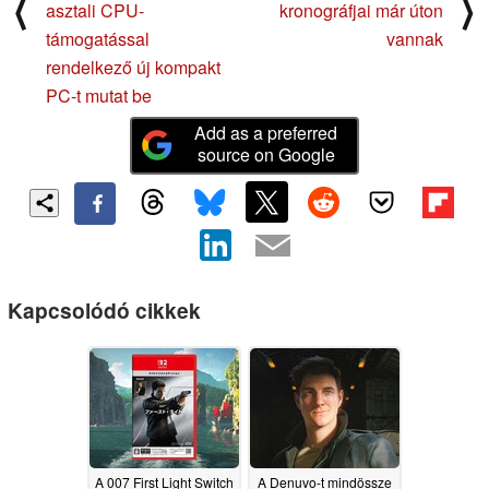
⟨
⟩
asztali CPU-
kronográfjai már úton
támogatással
vannak
rendelkező új kompakt
PC-t mutat be
Add as a preferred
source on Google
Kapcsolódó cikkek
A 007 First Light Switch
A Denuvo-t mindössze