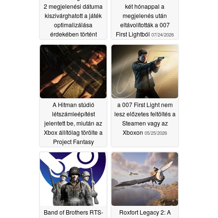
2 megjelenési dátuma
két hónappal a
kiszivárghatott a játék
megjelenés után
optimalizálása
eltávolították a 007
érdekében történt
First Lightból
07/24/2026
késleltetés után
07/28/2026
A Hitman stúdió
a 007 First Light nem
létszámleépítést
lesz előzetes feltöltés a
jelentett be, miután az
Steamen vagy az
Xbox állítólag törölte a
Xboxon
05/25/2026
Project Fantasy
projektet a 007: First
Light sikere ellenére
07/04/2026
Band of Brothers RTS-
Roxfort Legacy 2: A