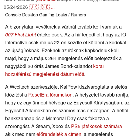
05/24/2026
🇺🇸
🇩🇪
...
Console
Desktop
Gaming
Leaks / Rumors
A bizonytalan vevőknek a vártnál tovább kell várniuk a
007 First Light
értékelések. Az a hír terjedt el, hogy az IO
Interactive csak május 22-én kezdte el küldeni a kódokat
az újságíróknak. Ezeknek az íróknak kapkodniuk kell
majd, hogy a május 26-i megjelenés előtt befejezzék a
nagyjából 20 órás James Bond-kalandot
korai
hozzáférésű megjelenési dátum előtt
.
A Wccftech szerkesztője, KaiPow kiszivárogtatta a sietős
időzítést a
ResetEra fórumokon
. A helyzetet tovább rontja,
hogy ez egy ünnepi hétvége az Egyesült Királyságban, az
Egyesült Államokban és számos más országban. A hétfői
bankszünnap és a Memorial Day csak fokozza a
szorongást. A Steam, Xbox és
PS5 játékosok számára
akik még nem
előrendelték a címen
, a megjelenés