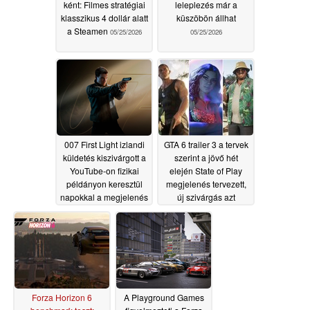
ként: Filmes stratégiai
leleplezés már a
klasszikus 4 dollár alatt
küszöbön állhat
a Steamen
05/25/2026
05/25/2026
007 First Light izlandi
GTA 6 trailer 3 a tervek
küldetés kiszivárgott a
szerint a jövő hét
YouTube-on fizikai
elején State of Play
példányon keresztül
megjelenés tervezett,
napokkal a megjelenés
új szivárgás azt
előtt
sugallja, hogy
05/24/2026
05/22/2026
Forza Horizon 6
A Playground Games