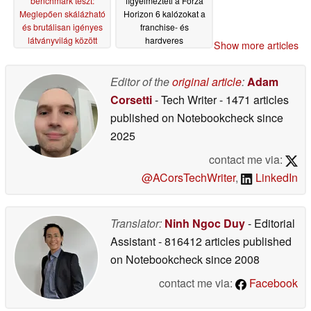
benchmark teszt:
figyelmezteti a Forza
Meglepően skálázható
Horizon 6 kalózokat a
és brutálisan igényes
franchise- és
látványvilág között
hardveres
Show more articles
permabanokra
05/14/2026
05/13/2026
Editor of the
original article
:
Adam
Corsetti
- Tech Writer
- 1471 articles
published on Notebookcheck
since
2025
contact me via:
@ACorsTechWriter
,
LinkedIn
Translator:
Ninh Ngoc Duy
- Editorial
Assistant
- 816412 articles published
on Notebookcheck
since 2008
contact me via:
Facebook