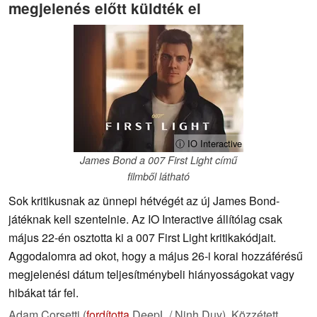
megjelenés előtt küldték el
ⓘ IO Interactive
James Bond a 007 First Light című
filmből látható
Sok kritikusnak az ünnepi hétvégét az új James Bond-
játéknak kell szentelnie. Az IO Interactive állítólag csak
május 22-én osztotta ki a 007 First Light kritikakódjait.
Aggodalomra ad okot, hogy a május 26-i korai hozzáférésű
megjelenési dátum teljesítménybeli hiányosságokat vagy
hibákat tár fel.
Adam Corsetti (
fordította
DeepL / Ninh Duy),
Közzétett