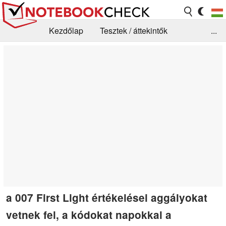
Kezdőlap
Tesztek / áttekintők
...
Hírek
GYIK / Technológia / Benchmarkok
Könyvtár
Kapcsolat
a 007 First Light értékelései aggályokat
vetnek fel, a kódokat napokkal a