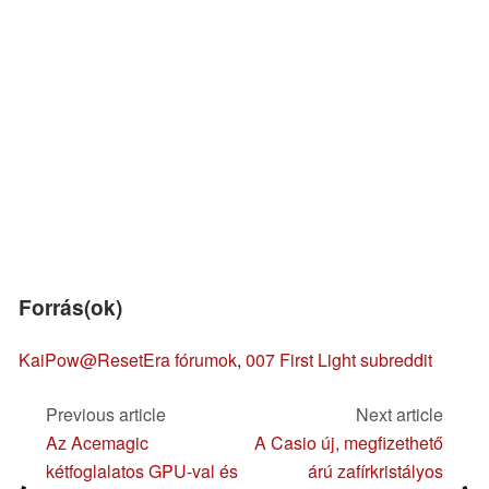
Forrás(ok)
KaiPow@ResetEra fórumok
,
007 First Light subreddit
Previous article
Next article
Az Acemagic
A Casio új, megfizethető
kétfoglalatos GPU-val és
árú zafírkristályos