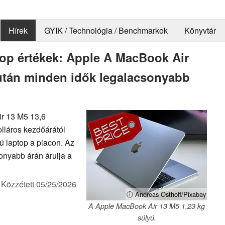
Hírek
GYIK / Technológia / Benchmarkok
Könyvtár
ptop értékek: Apple A MacBook Air
tán minden idők legalacsonyabb
r 13 M5 13,6
lláros kezdőárától
yú laptop a piacon. Az
nyabb árán árulja a
,
Közzétett
05/25/2026
ⓘ Andreas Osthoff/Pixabay
A Apple MacBook Air 13 M5 1,23 kg
súlyú.