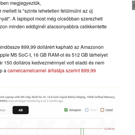
ében megjegyeztük,
ellett is "szinte lehetetlen felülmúlni az új
nyát". A laptopot most még olcsóbban szerezheti
zon minden eddiginél alacsonyabbra csökkentette
indössze 899,99 dollárért kapható az Amazonon
Apple M5 SoC-t, 16 GB RAM-ot és 512 GB tárhelyet
ár 150 dolláros kedvezménnyel volt eladó és nem
op a
camelcamelcamel árlistája szerint 899,99