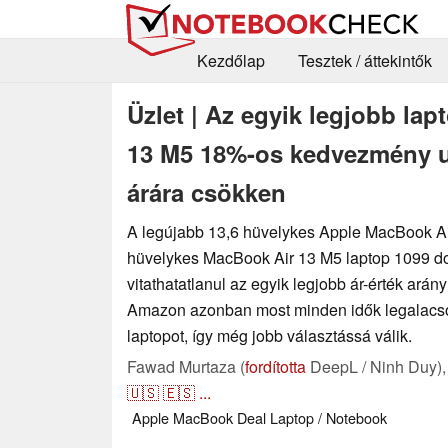
Kezdőlap
Tesztek / áttekintők
Üzlet | Az egyik legjobb la
13 M5 18%-os kedvezmény u
árára csökken
A legújabb 13,6 hüvelykes Apple MacBook Ai
hüvelykes MacBook Air 13 M5 laptop 1099 do
vitathatatlanul az egyik legjobb ár-érték arán
Amazon azonban most minden idők legalacso
laptopot, így még jobb választássá válik.
Fawad Murtaza (
fordította
DeepL / Ninh Duy)
🇺🇸
🇪🇸
...
Apple
MacBook
Deal
Laptop / Notebook