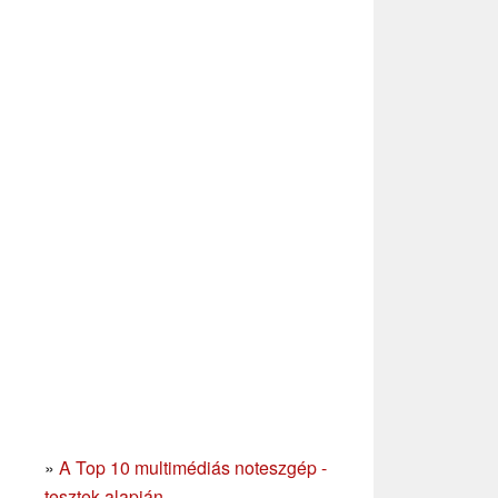
»
A Top 10 multimédiás noteszgép -
tesztek alapján