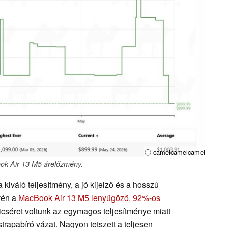
ⓘ camelcamelcamel
ok Air 13 M5 árelőzmény.
 kiváló teljesítmény, a jó kijelző és a hosszú
vén a
MacBook Air 13 M5 lenyűgöző, 92%-os
icséret voltunk az egymagos teljesítménye miatt
rapabíró vázat. Nagyon tetszett a teljesen