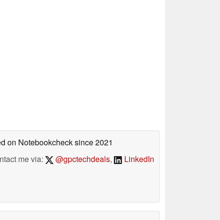
hed on Notebookcheck
since 2021
ntact me via:
@gpctechdeals
,
LinkedIn