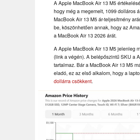
A Apple MacBook Air 13 M5 értékelés
hogy még a megemelt, 1099 dolláros ár m
MacBook Air 13 M5 ár-teljesítmény ará
be, köszönhetően annak, hogy az Ama
a MacBook Air 13 2026 árát.
A Apple MacBook Air 13 M5 jelenleg m
(link a végén). A belépőszintű SKU a 
tartalmaz. Bár a MacBook Air 13 M5 m
eladó, ez az első alkalom, hogy a lapt
dollárra csökkent
.