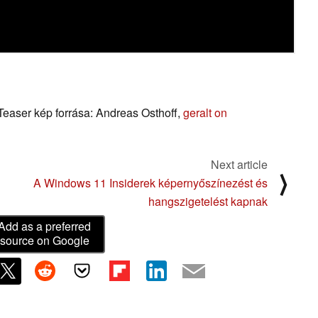
 Teaser kép forrása: Andreas Osthoff,
geralt on
Next article
⟩
A Windows 11 Insiderek képernyőszínezést és
hangszigetelést kapnak
Add as a preferred
source on Google