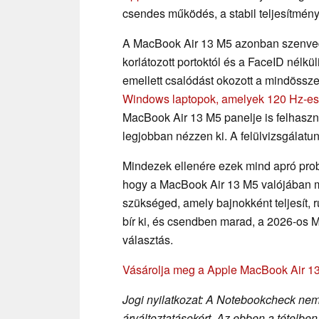
csendes működés, a stabil teljesítmény
A MacBook Air 13 M5 azonban szenved 
korlátozott portoktól és a FaceID nélkü
emellett csalódást okozott a mindössze
Windows laptopok, amelyek 120 Hz-es 
MacBook Air 13 M5 panelje is felhaszná
legjobban nézzen ki. A felülvizsgálatun
Mindezek ellenére ezek mind apró pro
hogy a MacBook Air 13 M5 valójában m
szükséged, amely bajnokként teljesít, 
bír ki, és csendben marad, a 2026-os 
választás.
Vásárolja meg a Apple MacBook Air 13
Jogi nyilatkozat: A Notebookcheck nem 
árváltoztatásokért. Az ebben a tételben