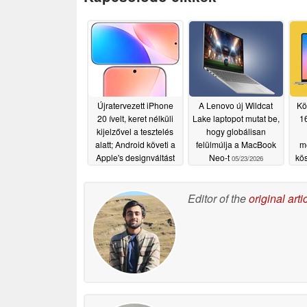
Újratervezett iPhone
A Lenovo új Wildcat
Kö
20 ívelt, keret nélküli
Lake laptopot mutat be,
1
kijelzővel a tesztelés
hogy globálisan
alatt; Android követi a
felülmúlja a MacBook
m
Apple's designváltást
Neo-t
kö
05/23/2026
Sa
05/23/2026
Editor of the
original arti