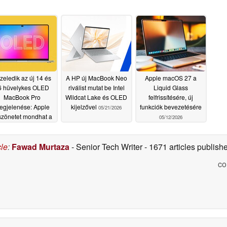
zeledik az új 14 és
A HP új MacBook Neo
Apple macOS 27 a
6 hüvelykes OLED
riválist mutat be Intel
Liquid Glass
MacBook Pro
Wildcat Lake és OLED
felfrissítésére, új
egjelenése: Apple
kijelzővel
funkciók bevezetésére
05/21/2026
szönetet mondhat a
05/12/2026
msung Display-nek
05/21/2026
cle
:
Fawad Murtaza
- Senior Tech Writer
- 1671 articles publis
co