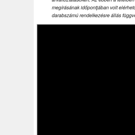
megírásának időpontjában volt elérhető,
darabszámú rendelkezésre állás függvé