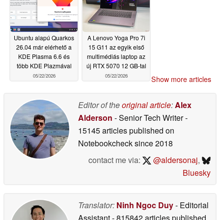
Ubuntu alapú Quarkos
A Lenovo Yoga Pro 7i
26.04 már elérhető a
15 G11 az egyik első
KDE Plasma 6.6 és
multimédiás laptop az
több KDE Plazmával
új RTX 5070 12 GB-tal
05/22/2026
05/22/2026
Show more articles
Editor of the
original article
:
Alex
Alderson
- Senior Tech Writer
-
15145 articles published on
Notebookcheck
since 2018
contact me via:
@aldersonaj
,
Bluesky
Translator:
Ninh Ngoc Duy
- Editorial
Assistant
- 815842 articles published