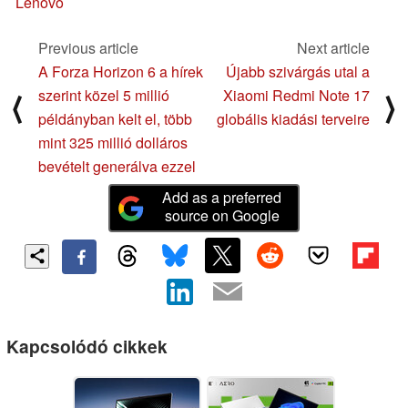
Lenovo
Previous article
Next article
A Forza Horizon 6 a hírek
Újabb szivárgás utal a
szerint közel 5 millió
Xiaomi Redmi Note 17
⟨
⟩
példányban kelt el, több
globális kiadási terveire
mint 325 millió dolláros
bevételt generálva ezzel
Add as a preferred
source on Google
Kapcsolódó cikkek