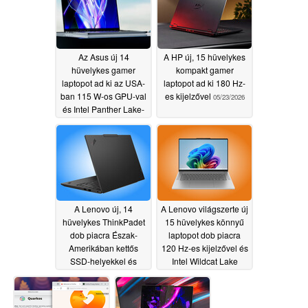
Az Asus új 14
A HP új, 15 hüvelykes
hüvelykes gamer
kompakt gamer
laptopot ad ki az USA-
laptopot ad ki 180 Hz-
ban 115 W-os GPU-val
es kijelzővel
05/23/2026
és Intel Panther Lake-
el
05/23/2026
A Lenovo új, 14
A Lenovo világszerte új
hüvelykes ThinkPadet
15 hüvelykes könnyű
dob piacra Észak-
laptopot dob piacra
Amerikában kettős
120 Hz-es kijelzővel és
SSD-helyekkel és
Intel Wildcat Lake
bővíthető RAM-mal
rendszerrel
05/23/2026
05/23/2026