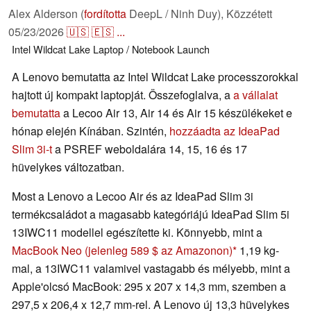
Alex Alderson (
fordította
DeepL / Ninh Duy),
Közzétett
05/23/2026
🇺🇸
🇪🇸
...
Intel
Wildcat Lake
Laptop / Notebook
Launch
A Lenovo bemutatta az Intel Wildcat Lake processzorokkal
hajtott új kompakt laptopját. Összefoglalva, a
a vállalat
bemutatta
a Lecoo Air 13, Air 14 és Air 15 készülékeket e
hónap elején Kínában. Szintén,
hozzáadta az IdeaPad
Slim 3i-t
a PSREF weboldalára 14, 15, 16 és 17
hüvelykes változatban.
Most a Lenovo a Lecoo Air és az IdeaPad Slim 3i
termékcsaládot a magasabb kategóriájú IdeaPad Slim 5i
13IWC11 modellel egészítette ki. Könnyebb, mint a
MacBook Neo
(jelenleg 589 $ az Amazonon)
1,19 kg-
mal, a 13IWC11 valamivel vastagabb és mélyebb, mint a
Apple'olcsó MacBook: 295 x 207 x 14,3 mm, szemben a
297,5 x 206,4 x 12,7 mm-rel. A Lenovo új 13,3 hüvelykes