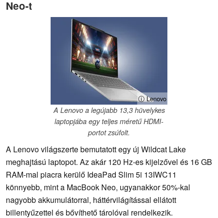
Neo-t
ⓘ Lenovo
A Lenovo a legújabb 13,3 hüvelykes
laptopjába egy teljes méretű HDMI-
portot zsúfolt.
A Lenovo világszerte bemutatott egy új Wildcat Lake
meghajtású laptopot. Az akár 120 Hz-es kijelzővel és 16 GB
RAM-mal piacra kerülő IdeaPad Slim 5i 13IWC11
könnyebb, mint a MacBook Neo, ugyanakkor 50%-kal
nagyobb akkumulátorral, háttérvilágítással ellátott
billentyűzettel és bővíthető tárolóval rendelkezik.