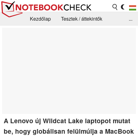
Kezdőlap
Tesztek / áttekintők
...
Hírek
GYIK / Technológia / Benchmarkok
Könyvtár
Kapcsolat
A Lenovo új Wildcat Lake laptopot mutat
be, hogy globálisan felülmúlja a MacBook