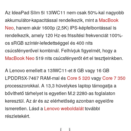
Az IdeaPad Slim 5i 13IWC11 nem csak 50%-kal nagyobb
akkumulátor-kapacitással rendelkezik, mint a
MacBook
Neo
, hanem akár 1600p (2,5K) IPS-képfelbontással is
rendelkezik, amely 120 Hz-es frissítési frekvenciát 100%-
os sRGB színtér-lefedettséggel és 400 nits
csúcsfényerővel kombinál. Felhívjuk figyelmét, hogy a
MacBook Neo
519 nits csúcsfényerőt ért el tesztjeinkben.
A Lenovo emellett a 13IWC11-et 8 GB vagy 16 GB
LPDDR5X-7467 RAM-mal és
Core 5 320
vagy
Core 7 350
processzorokkal. A 13,3 hüvelykes laptop támogatja a
bővíthető tárhelyet is egyetlen M.2 2280-as foglalaton
keresztül. Az ár és az elérhetőség azonban egyelőre
ismeretlen. Lásd a
Lenovo weboldalát
további
részletekért.