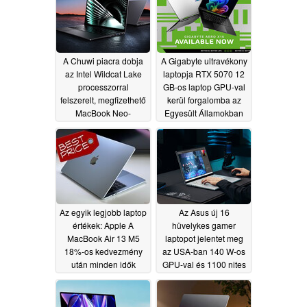
A Chuwi piacra dobja
A Gigabyte ultravékony
az Intel Wildcat Lake
laptopja RTX 5070 12
processzorral
GB-os laptop GPU-val
felszerelt, megfizethető
kerül forgalomba az
MacBook Neo-
Egyesült Államokban
versenytársat
06/25/2026
05/27/2026
Az egyik legjobb laptop
Az Asus új 16
értékek: Apple A
hüvelykes gamer
MacBook Air 13 M5
laptopot jelentet meg
18%-os kedvezmény
az USA-ban 140 W-os
után minden idők
GPU-val és 1100 nites
legalacsonyabb árára
OLED kijelzővel
csökken
05/25/2026
05/23/2026