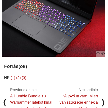
ⓘ HP
Forrás(ok)
HP
(1)
(2)
(3)
Previous article
Next article
A Humble Bundle 10
"A jövő itt van": Miért
⟨
⟩
Warhammer játékot kínál
van szüksége ennek a