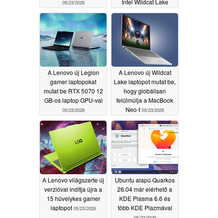
Intel Wildcat Lake
05/23/2026
rendszerrel
05/23/2026
A Lenovo új Legion
A Lenovo új Wildcat
gamer laptopokat
Lake laptopot mutat be,
mutat be RTX 5070 12
hogy globálisan
GB-os laptop GPU-val
felülmúlja a MacBook
Neo-t
05/23/2026
05/23/2026
A Lenovo világszerte új
Ubuntu alapú Quarkos
verzióval indítja újra a
26.04 már elérhető a
15 hüvelykes gamer
KDE Plasma 6.6 és
laptopot
több KDE Plazmával
05/23/2026
05/22/2026