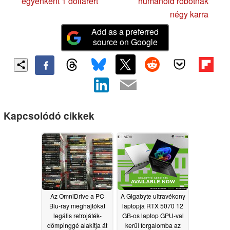
egyenként 1 dollárért
humanoid robotnak
négy karra
Add as a preferred
source on Google
Kapcsolódó cikkek
Az OmniDrive a PC
A Gigabyte ultravékony
Blu-ray meghajtókat
laptopja RTX 5070 12
legális retrojáték-
GB-os laptop GPU-val
dömpinggé alakítja át
kerül forgalomba az