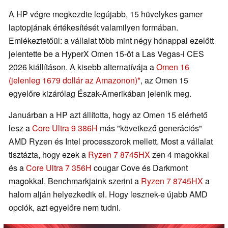
A HP végre megkezdte legújabb, 15 hüvelykes gamer
laptopjának értékesítését valamilyen formában.
Emlékeztetőül: a vállalat több mint négy hónappal ezelőtt
jelentette be a HyperX Omen 15-öt a Las Vegas-i CES
2026 kiállításon. A kisebb alternatívája a
Omen 16
(jelenleg 1679 dollár az Amazonon)
, az Omen 15
egyelőre kizárólag Észak-Amerikában jelenik meg.
Januárban a HP azt állította, hogy az Omen 15 elérhető
lesz a
Core Ultra 9 386H
más "következő generációs"
AMD Ryzen és Intel processzorok mellett. Most a vállalat
tisztázta, hogy ezek a
Ryzen 7 8745HX
zen 4 magokkal
és a
Core Ultra 7 356H
cougar Cove és Darkmont
magokkal. Benchmarkjaink szerint a
Ryzen 7 8745HX
a
halom alján helyezkedik el. Hogy lesznek-e újabb AMD
opciók, azt egyelőre nem tudni.