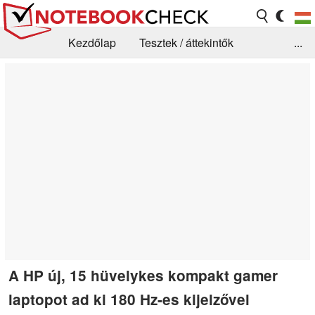
Kezdőlap
Tesztek / áttekintők
...
Hírek
GYIK / Technológia / Benchmarkok
Könyvtár
Kapcsolat
A HP új, 15 hüvelykes kompakt gamer
laptopot ad ki 180 Hz-es kijelzővel