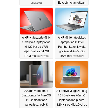
Egyesült Államokban
05/29/2026
05/27/2026
A HP világszerte új 14
A HP új 16 hüvelykes
hüvelykes laptopot ad
laptopot ad ki Intel
ki 120 Hz-es VRR
Panther Lake, Nvidia
kijelzővel és 64 GB
grafikával és 64 GB
RAM-mal
RAM-mal
05/25/2026
05/25/2026
Az adatvédelemre
A Lenovo világszerte új
összpontosító PureOS
15 hüvelykes könnyű
11 Crimson több
laptopot dob piacra
változással esik ki
120 Hz-es kijelzővel és