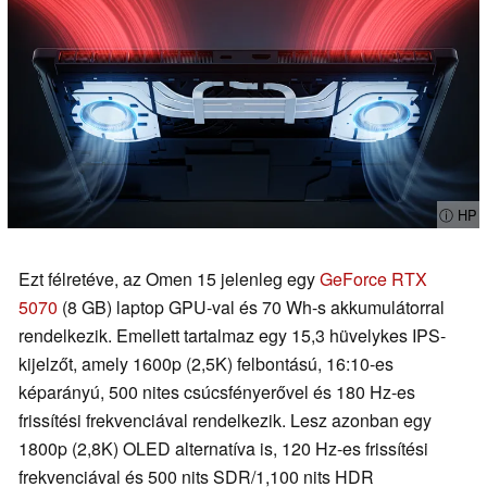
ⓘ HP
Ezt félretéve, az Omen 15 jelenleg egy
GeForce RTX
5070
(8 GB) laptop GPU-val és 70 Wh-s akkumulátorral
rendelkezik. Emellett tartalmaz egy 15,3 hüvelykes IPS-
kijelzőt, amely 1600p (2,5K) felbontású, 16:10-es
képarányú, 500 nites csúcsfényerővel és 180 Hz-es
frissítési frekvenciával rendelkezik. Lesz azonban egy
1800p (2,8K) OLED alternatíva is, 120 Hz-es frissítési
frekvenciával és 500 nits SDR/1,100 nits HDR