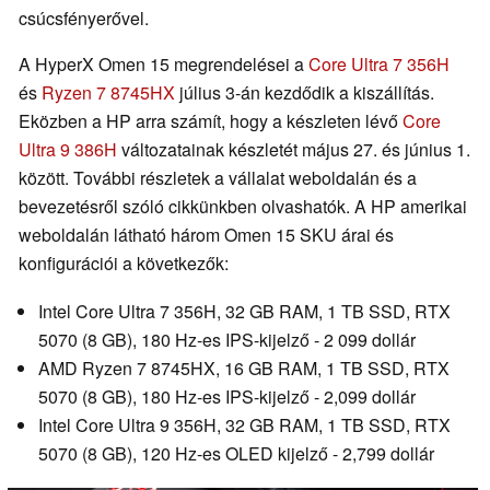
csúcsfényerővel.
A HyperX Omen 15 megrendelései a
Core Ultra 7 356H
és
Ryzen 7 8745HX
július 3-án kezdődik a kiszállítás.
Eközben a HP arra számít, hogy a készleten lévő
Core
Ultra 9 386H
változatainak készletét május 27. és június 1.
között. További részletek a vállalat weboldalán és a
bevezetésről szóló cikkünkben olvashatók. A HP amerikai
weboldalán látható három Omen 15 SKU árai és
konfigurációi a következők:
Intel Core Ultra 7 356H, 32 GB RAM, 1 TB SSD, RTX
5070 (8 GB), 180 Hz-es IPS-kijelző - 2 099 dollár
AMD Ryzen 7 8745HX, 16 GB RAM, 1 TB SSD, RTX
5070 (8 GB), 180 Hz-es IPS-kijelző - 2,099 dollár
Intel Core Ultra 9 356H, 32 GB RAM, 1 TB SSD, RTX
5070 (8 GB), 120 Hz-es OLED kijelző - 2,799 dollár