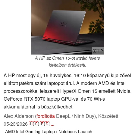
ⓘ HP
A HP az Omen 15-öt irizáló fekete
kivitelben értékesíti.
A HP most egy új, 15 hüvelykes, 16:10 képarányú kijelzővel
ellátott játékra szánt laptopot árul. A modern AMD és Intel
processzorokkal felszerelt HyperX Omen 15 emellett Nvidia
GeForce RTX 5070 laptop GPU-val és 70 Wh-s
akkumulátorral is büszkélkedhet.
Alex Alderson (
fordította
DeepL / Ninh Duy),
Közzétett
05/23/2026
🇺🇸
🇪🇸
...
AMD
Intel
Gaming
Laptop / Notebook
Launch