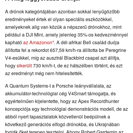
A drónok kategóriájában azonban sokkal lenyűgözőbb
eredményeket értek el olyan speciális eszközökkel,
amelyeknek alig van közük a népszerű drónokhoz, mint
például a DJI Mini, amely jelenleg 35%-os kedvezménnyel
kapható
az Amazonon
. A dél-afrikai Bell család duója
állította fel a rekordot 657,59 km/h-ra állította be Peregrine
V4-esükkel, míg az ausztrál Blackbird csapat azt állítja,
hogy
sikerült
730 km/h-t, de ez hátszélben történt, és ezt
az eredményt még nem hitelesítették.
A Quantum Systems-t a Porsche leányvállalata, az
akkumulátor-technológiai cég V4Smart támogatja, és
egyértelműen kijelentette, hogy az Apex Recordhunter
koncepciója egy technológiai demonstrációs modell, de az
abból nyert tapasztalatok közvetlenül beépülnek a
következő generációs elfogó drónokba, és Ukrajnában
fogják őket terepen tesztelni. Ahogy Robert Gardemin az