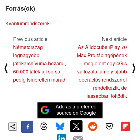
Forrás(ok)
Kvantumrendszerek
Previous article
Next article
Németország
Az Alldocube iPlay 70
legnagyobb
Max Pro táblagépének
játékarchívuma bezárul,
megjelent egy 4G-s
⟨
⟩
60 000 játékfájl sorsa
változata, amely újabb
pedig ismeretlen marad
operációs rendszerrel
rendelkezik, de
lassabban töltődik
Add as a preferred
source on Google