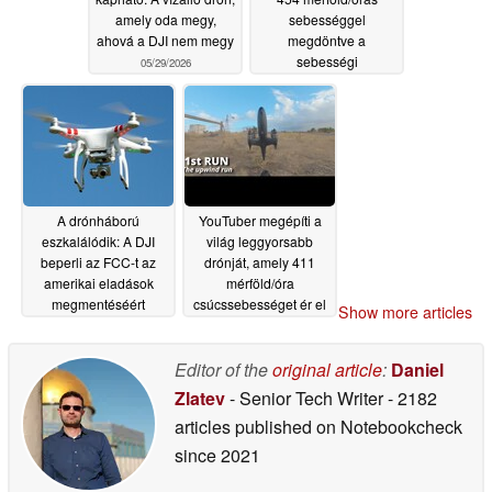
amely oda megy,
sebességgel
ahová a DJI nem megy
megdöntve a
sebességi
05/29/2026
világrekordot
05/24/2026
A drónháború
YouTuber megépíti a
eszkalálódik: A DJI
világ leggyorsabb
beperli az FCC-t az
drónját, amely 411
amerikai eladások
mérföld/óra
megmentéséért
csúcssebességet ér el
Show more articles
02/25/2026
02/02/2026
Editor of the
original article
:
Daniel
Zlatev
- Senior Tech Writer
- 2182
articles published on Notebookcheck
since 2021