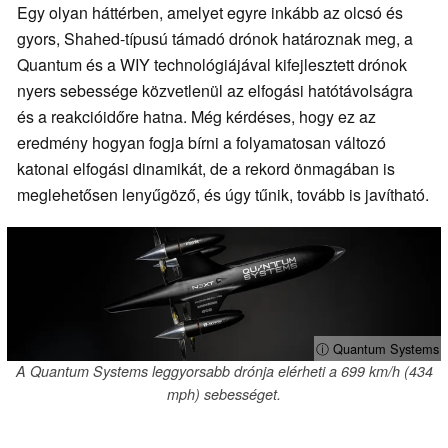
Egy olyan háttérben, amelyet egyre inkább az olcsó és
gyors, Shahed-típusú támadó drónok határoznak meg, a
Quantum és a WIY technológiájával kifejlesztett drónok
nyers sebessége közvetlenül az elfogási hatótávolságra
és a reakcióidőre hatna. Még kérdéses, hogy ez az
eredmény hogyan fogja bírni a folyamatosan változó
katonai elfogási dinamikát, de a rekord önmagában is
meglehetősen lenyűgöző, és úgy tűnik, tovább is javítható.
ⓘ Quantum Systems
A Quantum Systems leggyorsabb drónja elérheti a 699 km/h (434
mph) sebességet.