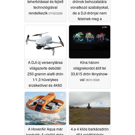
teherbírással és fejlett
drónok behozatalára
technológiával
vonatkozó szabályokat,
rendelkezik
de a DJI drónjai nem
07/02/2026
felelnek meg a
„játékdrón”
kritériumoknak
06/19/2026
A DJI új versenytársa
Kína három
világszerte debütál:
világrekordot állít fel
250 gramm alatti drón
33,615 drón fényshow-
1/1,3 hüvelykes
val
06/01/2026
érzékelővel és 4K60
felbontással
06/12/2026
A HoverAir Aqua már
4.a 4 kilós barkácsdrón
kapható: A vízálló drón,
454 mérföld/órás