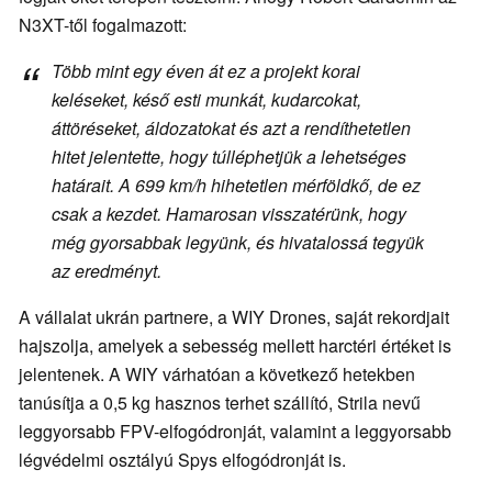
N3XT-től fogalmazott:
Több mint egy éven át ez a projekt korai
keléseket, késő esti munkát, kudarcokat,
áttöréseket, áldozatokat és azt a rendíthetetlen
hitet jelentette, hogy túlléphetjük a lehetséges
határait. A 699 km/h hihetetlen mérföldkő, de ez
csak a kezdet. Hamarosan visszatérünk, hogy
még gyorsabbak legyünk, és hivatalossá tegyük
az eredményt.
A vállalat ukrán partnere, a WIY Drones, saját rekordjait
hajszolja, amelyek a sebesség mellett harctéri értéket is
jelentenek. A WIY várhatóan a következő hetekben
tanúsítja a 0,5 kg hasznos terhet szállító, Strila nevű
leggyorsabb FPV-elfogódronját, valamint a leggyorsabb
légvédelmi osztályú Spys elfogódronját is.