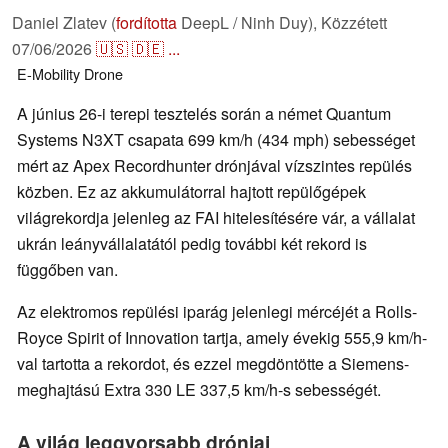
Daniel Zlatev (
fordította
DeepL / Ninh Duy),
Közzétett
07/06/2026
🇺🇸
🇩🇪
...
E-Mobility
Drone
A június 26-i terepi tesztelés során a német Quantum
Systems N3XT csapata 699 km/h (434 mph) sebességet
mért az Apex Recordhunter drónjával vízszintes repülés
közben. Ez az akkumulátorral hajtott repülőgépek
világrekordja jelenleg az FAI hitelesítésére vár, a vállalat
ukrán leányvállalatától pedig további két rekord is
függőben van.
Az elektromos repülési iparág jelenlegi mércéjét a Rolls-
Royce Spirit of Innovation tartja, amely évekig 555,9 km/h-
val tartotta a rekordot, és ezzel megdöntötte a Siemens-
meghajtású Extra 330 LE 337,5 km/h-s sebességét.
A világ leggyorsabb drónjai