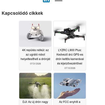
Kapcsolódó cikkek
4K repülés nélkül: ez
LYZRC L900 Plus:
az ugráló robot
Kedvező árú GPS-es
helyettesítheti a drónját
drón kettős kamerával
és kijelzővezérlővel
07/31/2026
07/10/2026
DJI: Az új drón nagy
Az FCC enyhíti a