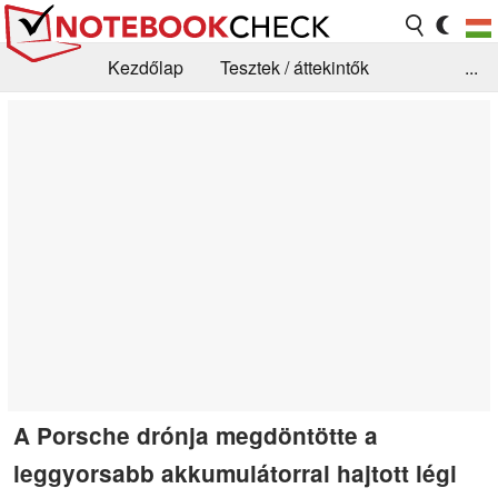
Kezdőlap
Tesztek / áttekintők
...
Hírek
GYIK / Technológia / Benchmarkok
Könyvtár
Kapcsolat
A Porsche drónja megdöntötte a
leggyorsabb akkumulátorral hajtott légi