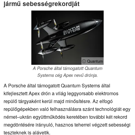
jármű sebességrekordját
ⓘ Quantum
A Porsche által támogatott Quantum
Systems cég Apex nevű drónja.
A Porsche által támogatott Quantum Systems által
kifejlesztett Apex drón a világ leggyorsabb elektromos
repülő tárgyaként kerül majd minősítésre. Az elfogó
repülőgépekben való felhasználásra szánt technológiát egy
német–ukrán együttműködés keretében további két rekord
megdöntésére irányuló, hasznos teherrel végzett sebességi
teszteknek is alávetik.