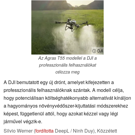
ⓘ DJI
Az Agras T55 modellel a DJI a
professzionális felhasználókat
célozza meg
A DJI bemutatott egy új drónt, amelyet kifejezetten a
professzionális felhasználóknak szántak. A modell célja,
hogy potenciálisan költséghatékonyabb alternatívát kínáljon
a hagyományos növényvédőszer-kijuttatási módszerekhez
képest, függetlenül attól, hogy azokat kézzel vagy légi
járművel végzik-e.
Silvio Werner (
fordította
DeepL / Ninh Duy),
Közzétett