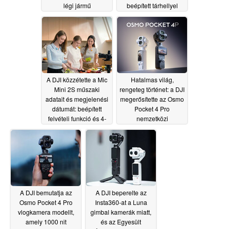
légi jármű
beépített tárhellyel
sebességrekordját
rendelkezik
07/03/2026
07/06/2026
A DJI közzétette a Mic
Hatalmas világ,
Mini 2S műszaki
rengeteg történet: a DJI
adatait és megjelenési
megerősítette az Osmo
dátumát: beépített
Pocket 4 Pro
felvételi funkció és 4-
nemzetközi
csatornás támogatás a
megjelenési dátumát
legkisebb vezeték
06/24/2026
nélküli mikrofonban
06/26/2026
A DJI bemutatja az
A DJI beperelte az
Osmo Pocket 4 Pro
Insta360-at a Luna
vlogkamera modellt,
gimbal kamerák miatt,
amely 1000 nit
és az Egyesült