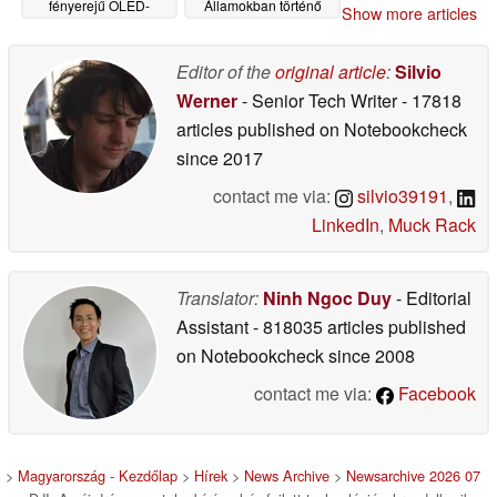
fényerejű OLED-
Államokban történő
Show more articles
kijelzővel és új, 3-
értékesítésük betiltását
szoros zoomos
kéri
06/12/2026
objektívvel rendelkezik
Editor of the
original article
:
Silvio
06/16/2026
Werner
- Senior Tech Writer
- 17818
articles published on Notebookcheck
since 2017
contact me via:
silvio39191
,
LinkedIn
,
Muck Rack
Translator:
Ninh Ngoc Duy
- Editorial
Assistant
- 818035 articles published
on Notebookcheck
since 2008
contact me via:
Facebook
>
Magyarország - Kezdőlap
>
Hírek
>
News Archive
>
Newsarchive 2026 07