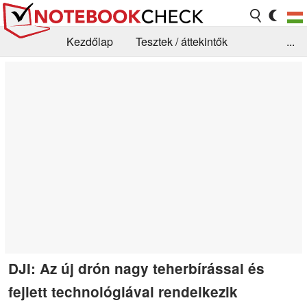
Kezdőlap
Tesztek / áttekintők
...
Hírek
GYIK / Technológia / Benchmarkok
Könyvtár
Kapcsolat
DJI: Az új drón nagy teherbírással és
fejlett technológiával rendelkezik