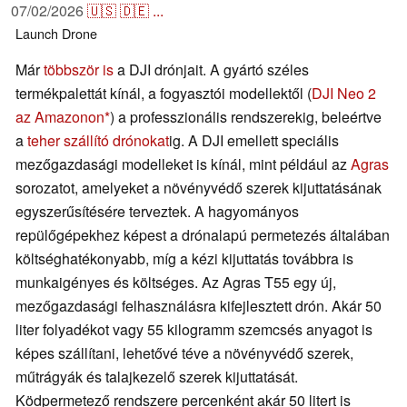
07/02/2026
🇺🇸
🇩🇪
...
Launch
Drone
Már
többször is
a DJI drónjait. A gyártó széles
termékpalettát kínál, a fogyasztói modellektől (
DJI Neo 2
az Amazonon
) a professzionális rendszerekig, beleértve
a
teher szállító drónokat
ig. A DJI emellett speciális
mezőgazdasági modelleket is kínál, mint például az
Agras
sorozatot, amelyeket a növényvédő szerek kijuttatásának
egyszerűsítésére terveztek. A hagyományos
repülőgépekhez képest a drónalapú permetezés általában
költséghatékonyabb, míg a kézi kijuttatás továbbra is
munkaigényes és költséges. Az Agras T55 egy új,
mezőgazdasági felhasználásra kifejlesztett drón. Akár 50
liter folyadékot vagy 55 kilogramm szemcsés anyagot is
képes szállítani, lehetővé téve a növényvédő szerek,
műtrágyák és talajkezelő szerek kijuttatását.
Ködpermetező rendszere percenként akár 50 litert is