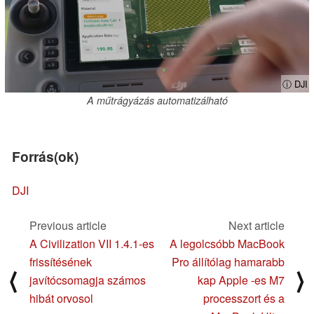
ⓘ DJI
A műtrágyázás automatizálható
Forrás(ok)
DJI
Previous article
Next article
A Civilization VII 1.4.1-es
A legolcsóbb MacBook
frissítésének
Pro állítólag hamarabb
⟨
⟩
javítócsomagja számos
kap Apple -es M7
hibát orvosol
processzort és a