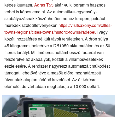
képes kijuttatni.
Agras T55
akár 40 kilogramm hasznos
terhet is képes emelni. Az automatikus egyensúly-
szabályozásnak köszönhetően nehéz terepen, például
meredek szőlőültetvényeken
https://visitsaxony.com/cities-
towns-regions/cities-towns/historic-towns/radebeul
vagy
közúti hozzáférés nélküli távoli területeken. A drón súlya
45 kilogramm, beleértve a DB1050 akkumulátort és az 50
literes tartályt. Milliméteres hullámhosszú radarral van
felszerelve az akadályok, köztük a villamosvezetékek
észlelésére. A rendszer nagyrészt automatizált működést
támogat, lehetővé téve a mezők előre meghatározott
útvonalak alapján történő kezelését. Az ár kérésre
elérhető, de várhatóan meghaladja a 10 000 dollárt.