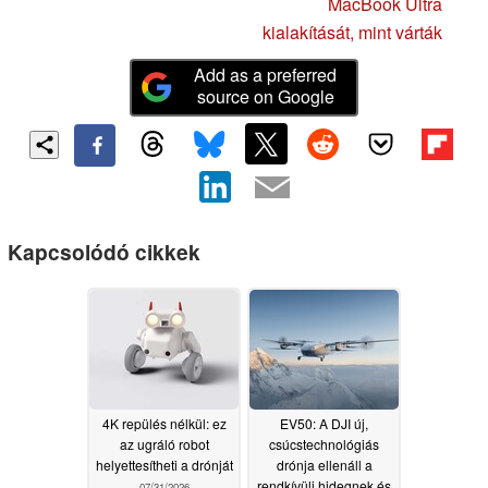
MacBook Ultra
kialakítását, mint várták
Add as a preferred
source on Google
Kapcsolódó cikkek
4K repülés nélkül: ez
EV50: A DJI új,
az ugráló robot
csúcstechnológiás
helyettesítheti a drónját
drónja ellenáll a
rendkívüli hidegnek és
07/31/2026