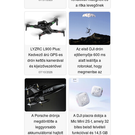
a ritka levegőnek
07/11/2026
LYZRC L900 Plus:
Az első DJI drón
Kedvező árú GPS-es
ejtőernyője 600 ms
drón kettős kamerával
alatt leállítja a
és kijelzővezérlővel
rotorokat, hogy
megmentse az
07/10/2026
embereket és a
felszerelést
07/09/2026
A Porsche drónja
A DJI piacra dobja a
megdöntötte a
Mic Mini 2S-t, amely 32
leggyorsabb
bites belső felvételi
akkumulátorral hajtott
funkcióval és 14,5 GB