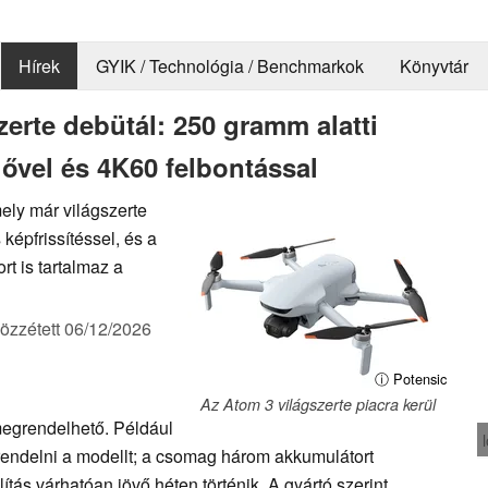
Hírek
GYIK / Technológia / Benchmarkok
Könyvtár
zerte debütál: 250 gramm alatti
lővel és 4K60 felbontással
ely már világszerte
képfrissítéssel, és a
t is tartalmaz a
özzétett
06/12/2026
ⓘ Potensic
Az Atom 3 világszerte piacra kerül
megrendelhető. Például
endelni a modellt; a csomag három akkumulátort
lítás várhatóan jövő héten történik. A gyártó szerint