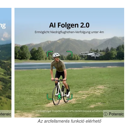
tensic
ⓘ Potensic
Az arcfelismerés funkció elérhető