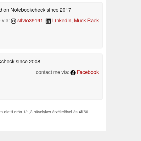
hed on Notebookcheck
since 2017
 via:
silvio39191
,
LinkedIn
,
Muck Rack
okcheck
since 2008
contact me via:
Facebook
m alatti drón 1/1,3 hüvelykes érzékelővel és 4K60