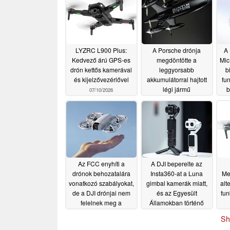
LYZRC L900 Plus:
A Porsche drónja
A 
Kedvező árú GPS-es
megdöntötte a
Mic
drón kettős kamerával
leggyorsabb
b
és kijelzővezérlővel
akkumulátorral hajtott
fu
légi jármű
b
07/10/2026
sebességrekordját
re
07/06/2026
Az FCC enyhíti a
A DJI beperelte az
drónok behozatalára
Insta360-at a Luna
Me
vonatkozó szabályokat,
gimbal kamerák miatt,
alt
de a DJI drónjai nem
és az Egyesült
fun
felelnek meg a
Államokban történő
„játékdrón”
értékesítésük betiltását
Sh
kritériumoknak
kéri
06/12/2026