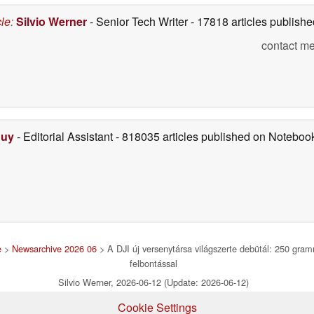
cle
:
Silvio Werner
- Senior Tech Writer
- 17818 articles publis
contact me
Duy
- Editorial Assistant
- 818035 articles published on Notebo
e
>
Newsarchive 2026 06
> A DJI új versenytársa világszerte debütál: 250 gram
felbontással
Silvio Werner, 2026-06-12 (Update: 2026-06-12)
Cookie Settings