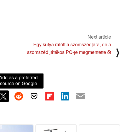
Next article
Egy kutya rálőtt a szomszédjára, de a
⟩
szomszéd játékos PC-je megmentette őt
Add as a preferred
source on Google