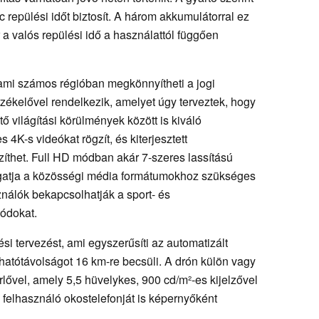
repülési időt biztosít. A három akkumulátorral ez
 a valós repülési idő a használattól függően
ami számos régióban megkönnyítheti a jogi
rzékelővel rendelkezik, amelyet úgy terveztek, hogy
ő világítási körülmények között is kiváló
4K-s videókat rögzít, és kiterjesztett
zíthet. Full HD módban akár 7-szeres lassítású
ámogatja a közösségi média formátumokhoz szükséges
asználók bekapcsolhatják a sport- és
ódokat.
si tervezést, ami egyszerűsíti az automatizált
 hatótávolságot 16 km-re becsüli. A drón külön vagy
lővel, amely 5,5 hüvelykes, 900 cd/m²-es kijelzővel
a felhasználó okostelefonját is képernyőként