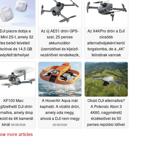
DJI piacra dobja a
Az új AE51 drón GPS-
Az X4KPro drón a DJI
 Mini 2S-t, amely 32
szel, 25 perces
olcsóbb
ites belső felvételi
akkumulátor-
alternatívájaként kerül
nkcióval és 14,5 GB
üzemidővel és kijelző-
forgalomba, de a „4K”
eépített tárhellyel
vezérlővel rendelkezik,
feliratnak vannak
ndelkezik
mindezt 100 dollár alatt
korlátai
07/03/2026
06/21/2026
06/23/2026
KF100 Max:
A HoverAir Aqua már
Olcsó DJI alternatíva?
gfizethető DJI drón
kapható: A vízálló drón,
A Potensic Atom 3
ernatíva, amely drop
amely oda megy,
4K60, nagyméretű
kciót és 4K kamerát
ahová a DJI nem megy
érzékelővel és 50
kínál
perces repülési idővel
06/08/2026
05/29/2026
száll fel
05/29/2026
ow more articles