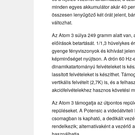
minden egyes akkumulátor akár 40 perc 
összesen lenyűgöző két órát jelent, bár
változhat.
Az Atom 3 súlya 249 gramm alatt van, 
előírások betartását. 1/1,3 hüvelykes é
gyenge fényviszonyok és kihívást jelent
képminőséget nyújtson. A drón 60 Hz-es 
dinamikatartományú felvételeket is kés
lassított felvételeket is készíthet. T
vertikális felvételt (2,7K) is, és a felh
akciófelvételekhez hasznos követési m
Az Atom 3 támogatja az útpontos repülé
repüléseket. A Potensic a videóátviteli
csomagban is kapható, a dedikált vezér
rendelkezik; alternatívaként a vezérlő 
használhatja.