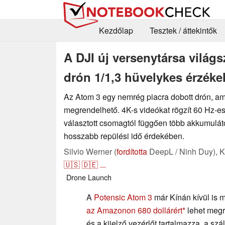
Kezdőlap
Tesztek / áttekintők
A DJI új versenytársa világs
drón 1/1,3 hüvelykes érzéke
Az Atom 3 egy nemrég piacra dobott drón, am
megrendelhető. 4K-s videókat rögzít 60 Hz-es 
választott csomagtól függően több akkumulátor
hosszabb repülési idő érdekében.
Silvio Werner (
fordította
DeepL / Ninh Duy),
K
🇺🇸
🇩🇪
...
Drone
Launch
A
Potensic Atom 3
már Kínán kívül is 
az Amazonon 680 dollárért
lehet megr
és a kijelző vezérlőt tartalmazza, a szál