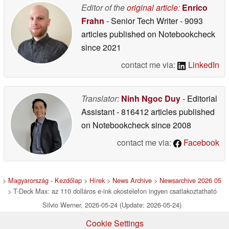
Editor of the
original article
:
Enrico
Frahn
- Senior Tech Writer
- 9093
articles published on Notebookcheck
since 2021
contact me via:
LinkedIn
Translator:
Ninh Ngoc Duy
- Editorial
Assistant
- 816412 articles published
on Notebookcheck
since 2008
contact me via:
Facebook
>
Magyarország - Kezdőlap
>
Hírek
>
News Archive
>
Newsarchive 2026 05
> T-Deck Max: az 110 dolláros e-ink okostelefon ingyen csatlakoztatható
Silvio Werner, 2026-05-24 (Update: 2026-05-24)
Cookie Settings