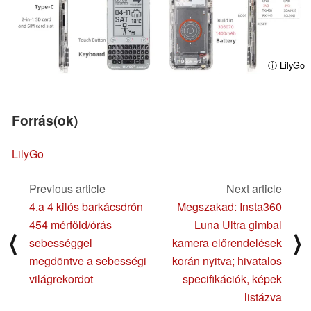
ⓘ LilyGo
Forrás(ok)
LilyGo
Previous article
Next article
4.a 4 kilós barkácsdrón
Megszakad: Insta360
454 mérföld/órás
Luna Ultra gimbal
⟨
⟩
sebességgel
kamera előrendelések
megdöntve a sebességi
korán nyitva; hivatalos
világrekordot
specifikációk, képek
listázva