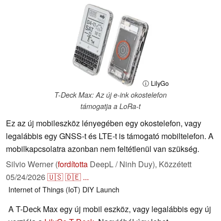
ⓘ LilyGo
T-Deck Max: Az új e-ink okostelefon
támogatja a LoRa-t
Ez az új mobileszköz lényegében egy okostelefon, vagy
legalábbis egy GNSS-t és LTE-t is támogató mobiltelefon. A
mobilkapcsolatra azonban nem feltétlenül van szükség.
Silvio Werner (
fordította
DeepL / Ninh Duy),
Közzétett
05/24/2026
🇺🇸
🇩🇪
...
Internet of Things (IoT)
DIY
Launch
A T-Deck Max egy új mobil eszköz, vagy legalábbis egy új