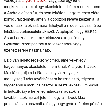
verziója a
LilyGo T-Deck
. Nagyjából úgy lehet
megközelíteni, mint egy okostelefont, bár a rendszer nem
a Android címen fut, és nem feltétlenül egy teljesen előre
konfigurált termék, amely a dobozból kivéve készen áll a
végfelhasználók számára. Ehelyett a modell valószínűleg
inkább a barkácsolóknak szól. Alaplapként egy ESP32-
S3-at használnak, ami korlátozza a teljesítményt.
Gyakorlati szempontból a rendszer adat- vagy
üzenetcserére használható.
Ez olyan lehetőségeket nyit meg, amelyeket egy
hagyományos okostelefon nem kínál. A LilyGo T-Deck
Max támogatja a LoRa-t, amely viszonylag kis
mennyiségű adat továbbítására használható, teljesen
függetlenül a mobilhálózattól. A készülékhez GPS-modul
is tartozik, így a helymeghatározási adatok is
továbbíthatók. Ez azt jelenti, hogy a T-Deck Max
potenciálisan használható egy nagy gyár területén például