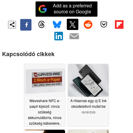
Add as a preferred
source on Google
Kapcsolódó cikkek
Waveshare NFC e-
A Hisense egy új E Ink
papír kijelző: nincs
okostelefont mutat be
szükség
06/08/2026
akkumulátorra, nincs
szükség kábelekre,
színes tartalmakat is