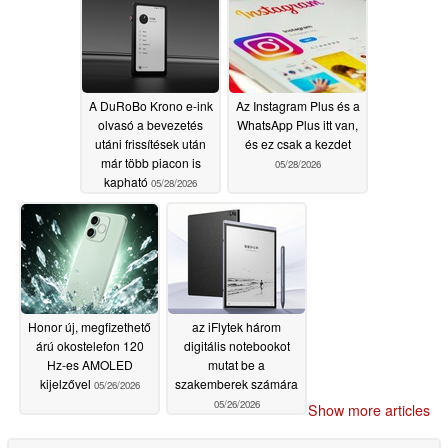
05/28/2026
A DuRoBo Krono e-ink
Az Instagram Plus és a
olvasó a bevezetés
WhatsApp Plus itt van,
utáni frissítések után
és ez csak a kezdet
már több piacon is
05/28/2026
kapható
05/28/2026
Honor új, megfizethető
az iFlytek három
árú okostelefon 120
digitális notebookot
Hz-es AMOLED
mutat be a
kijelzővel
szakemberek számára
05/26/2026
05/26/2026
Show more articles