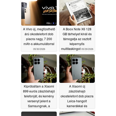
támogat
06/20/2026
A Vivo új, megfizethető
A Boox Note X6 128
árú okostelefont dob
GB tárhelyet kínál és
piacra nagy, 7 200
támogatja az osztott
mAh-s akkumulátorral
képernyős
multitaskingot
05/30/2026
05/29/2026
Kipróbáltam a Xiaomi
A Xiaomi új
899 eurós zászlóshajó
zászlóshajó
telefonját, és kemény
okostelefont dob piacra
versenyt jelent a
Leica-hangolt
Samsungnak, a
kamerákkal és
Google-nak és a
Dimensity 9500
Motorolának
lapkakészlettel
05/28/2026