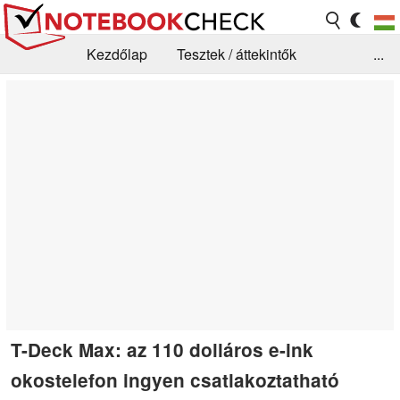
Kezdőlap
Tesztek / áttekintők
...
Hírek
GYIK / Technológia / Benchmarkok
Könyvtár
Kapcsolat
T-Deck Max: az 110 dolláros e-ink
okostelefon ingyen csatlakoztatható