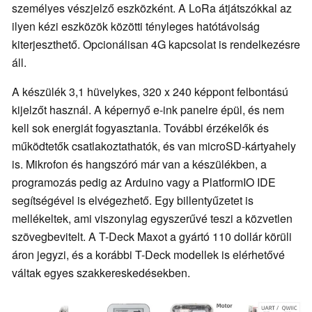
személyes vészjelző eszközként. A LoRa átjátszókkal az
ilyen kézi eszközök közötti tényleges hatótávolság
kiterjeszthető. Opcionálisan 4G kapcsolat is rendelkezésre
áll.
A készülék 3,1 hüvelykes, 320 x 240 képpont felbontású
kijelzőt használ. A képernyő e-ink panelre épül, és nem
kell sok energiát fogyasztania. További érzékelők és
működtetők csatlakoztathatók, és van microSD-kártyahely
is. Mikrofon és hangszóró már van a készülékben, a
programozás pedig az Arduino vagy a PlatformIO IDE
segítségével is elvégezhető. Egy billentyűzetet is
mellékeltek, ami viszonylag egyszerűvé teszi a közvetlen
szövegbevitelt. A T-Deck Maxot a gyártó 110 dollár körüli
áron jegyzi, és a korábbi T-Deck modellek is elérhetővé
váltak egyes szakkereskedésekben.