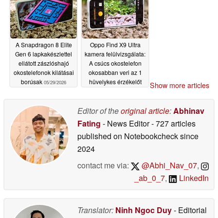
A Snapdragon 8 Elite
Oppo Find X9 Ultra
Gen 6 lapkakészlettel
kamera felülvizsgálata:
ellátott zászlóshajó
A csúcs okostelefon
okostelefonok kilátásai
okosabban veri az 1
borúsak
hüvelykes érzékelőt
05/29/2026
Show more articles
05/29/2026
Editor of the
original article
:
Abhinav
Fating
- News Editor
- 727 articles
published on Notebookcheck
since
2024
contact me via:
@Abhi_Nav_07
,
_ab_0_7
,
LinkedIn
Translator:
Ninh Ngoc Duy
- Editorial