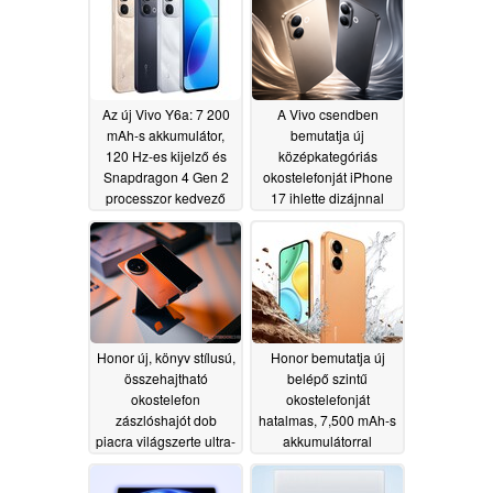
Az új Vivo Y6a: 7 200
A Vivo csendben
mAh-s akkumulátor,
bemutatja új
120 Hz-es kijelző és
középkategóriás
Snapdragon 4 Gen 2
okostelefonját iPhone
processzor kedvező
17 ihlette dizájnnal
áron
06/26/2026
06/06/2026
Honor új, könyv stílusú,
Honor bemutatja új
összehajtható
belépő szintű
okostelefon
okostelefonját
zászlóshajót dob
hatalmas, 7,500 mAh-s
piacra világszerte ultra-
akkumulátorral
vékony kialakítással
06/03/2026
06/04/2026