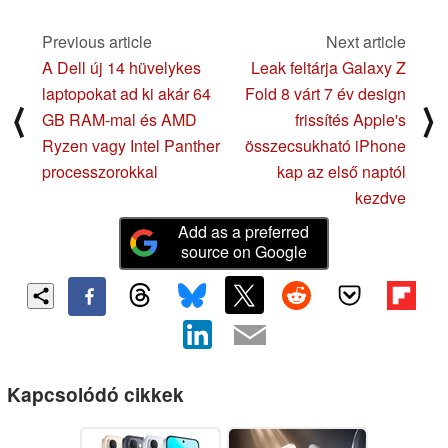
Previous article
Next article
A Dell új 14 hüvelykes
Leak feltárja Galaxy Z
laptopokat ad ki akár 64
Fold 8 várt 7 év design
⟨
⟩
GB RAM-mal és AMD
frissítés Apple's
Ryzen vagy Intel Panther
összecsukható iPhone
processzorokkal
kap az első naptól
kezdve
Add as a preferred
source on Google
Kapcsolódó cikkek