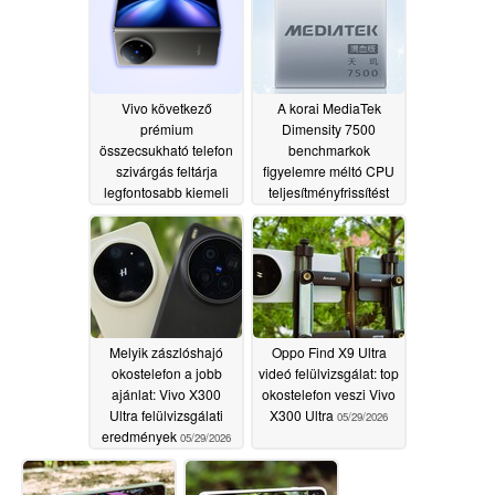
Vivo következő
A korai MediaTek
prémium
Dimensity 7500
összecsukható telefon
benchmarkok
szivárgás feltárja
figyelemre méltó CPU
legfontosabb kiemeli
teljesítményfrissítést
fednek fel
06/02/2026
05/31/2026
Melyik zászlóshajó
Oppo Find X9 Ultra
okostelefon a jobb
videó felülvizsgálat: top
ajánlat: Vivo X300
okostelefon veszi Vivo
Ultra felülvizsgálati
X300 Ultra
05/29/2026
eredmények
05/29/2026