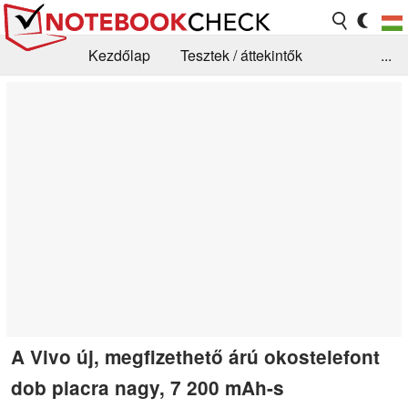
Kezdőlap
Tesztek / áttekintők
...
Hírek
GYIK / Technológia / Benchmarkok
Könyvtár
Kapcsolat
A Vivo új, megfizethető árú okostelefont
dob piacra nagy, 7 200 mAh-s