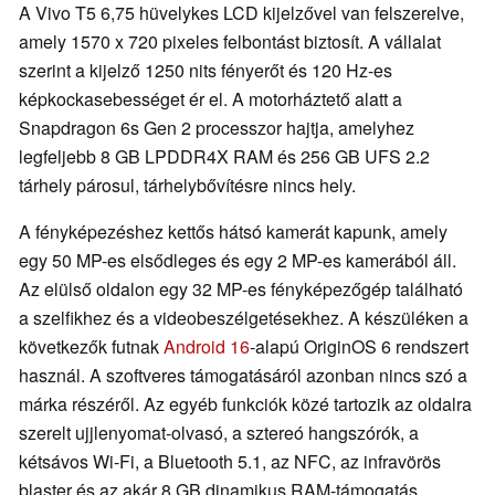
A Vivo T5 6,75 hüvelykes LCD kijelzővel van felszerelve,
amely 1570 x 720 pixeles felbontást biztosít. A vállalat
szerint a kijelző 1250 nits fényerőt és 120 Hz-es
képkockasebességet ér el. A motorháztető alatt a
Snapdragon 6s Gen 2 processzor hajtja, amelyhez
legfeljebb 8 GB LPDDR4X RAM és 256 GB UFS 2.2
tárhely párosul, tárhelybővítésre nincs hely.
A fényképezéshez kettős hátsó kamerát kapunk, amely
egy 50 MP-es elsődleges és egy 2 MP-es kamerából áll.
Az elülső oldalon egy 32 MP-es fényképezőgép található
a szelfikhez és a videobeszélgetésekhez. A készüléken a
következők futnak
Android 16
-alapú OriginOS 6 rendszert
használ. A szoftveres támogatásáról azonban nincs szó a
márka részéről. Az egyéb funkciók közé tartozik az oldalra
szerelt ujjlenyomat-olvasó, a sztereó hangszórók, a
kétsávos Wi-Fi, a Bluetooth 5.1, az NFC, az infravörös
blaster és az akár 8 GB dinamikus RAM-támogatás.