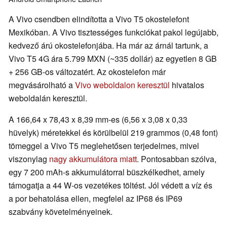
A Vivo csendben elindította a Vivo T5 okostelefont
Mexikóban. A Vivo tisztességes funkciókat pakol legújabb,
kedvező árú okostelefonjába. Ha már az árnál tartunk, a
Vivo T5 4G ára 5.799 MXN (~335 dollár) az egyetlen 8 GB
+ 256 GB-os változatért. Az okostelefon már
megvásárolható a
Vivo weboldalon keresztül
hivatalos
weboldalán keresztül.
A 166,64 x 78,43 x 8,39 mm-es (6,56 x 3,08 x 0,33
hüvelyk) méretekkel és körülbelül 219 grammos (0,48 font)
tömeggel a Vivo T5 meglehetősen terjedelmes, mivel
viszonylag
nagy akkumulátora miatt
. Pontosabban szólva,
egy 7 200 mAh-s akkumulátorral büszkélkedhet, amely
támogatja a 44 W-os vezetékes töltést. Jól védett a víz és
a por behatolása ellen, megfelel az IP68 és IP69
szabvány követelményeinek.