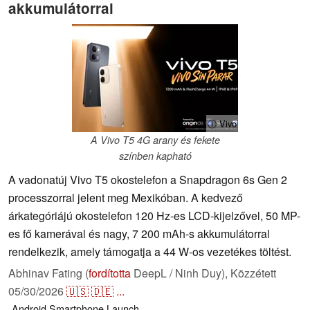
akkumulátorral
ⓘ Vivo
A Vivo T5 4G arany és fekete
színben kapható
A vadonatúj Vivo T5 okostelefon a Snapdragon 6s Gen 2
processzorral jelent meg Mexikóban. A kedvező
árkategóriájú okostelefon 120 Hz-es LCD-kijelzővel, 50 MP-
es fő kamerával és nagy, 7 200 mAh-s akkumulátorral
rendelkezik, amely támogatja a 44 W-os vezetékes töltést.
Abhinav Fating (
fordította
DeepL / Ninh Duy),
Közzétett
05/30/2026
🇺🇸
🇩🇪
...
Android
Smartphone
Launch