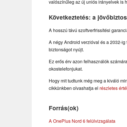
valószínűleg az új uniós irányelvek is 
Következtetés: a jövőbizto
A hosszú távú szoftverfrissítési garanc
A négy Android verzióval és a 2032-ig t
biztonságot nyújt.
Ez erős érv azon felhasználók számára,
okostelefonjukat.
Hogy mit tudtunk még meg a kiváló min
cikkünkben olvashatja el
részletes ért
Forrás(ok)
A OnePlus Nord 6 felülvizsgálata