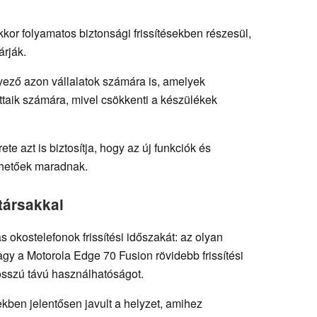
kkor folyamatos biztonsági frissítésekben részesül,
rják.
yező azon vállalatok számára is, amelyek
taik számára, mivel csökkenti a készülékek
te azt is biztosítja, hogy az új funkciók és
érhetőek maradnak.
társakkal
 okostelefonok frissítési időszakát: az olyan
gy a Motorola Edge 70 Fusion rövidebb frissítési
osszú távú használhatóságot.
ben jelentősen javult a helyzet, amihez