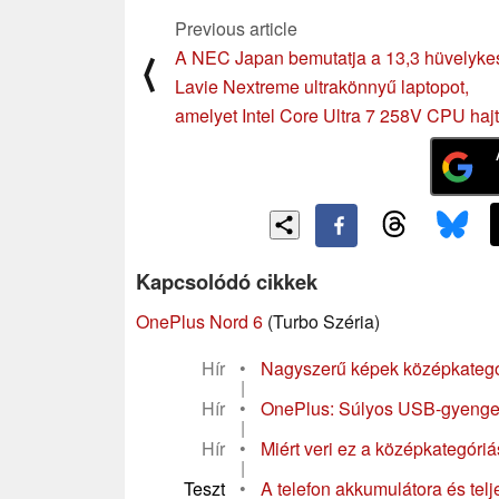
Previous article
A NEC Japan bemutatja a 13,3 hüvelyke
⟨
Lavie Nextreme ultrakönnyű laptopot,
amelyet Intel Core Ultra 7 258V CPU hajt
Kapcsolódó cikkek
OnePlus Nord 6
(Turbo Széria)
Hír
•
Nagyszerű képek középkategóri
|
Hír
•
OnePlus: Súlyos USB-gyenges
|
Hír
•
Miért veri ez a középkategóri
|
Teszt
•
A telefon akkumulátora és tel