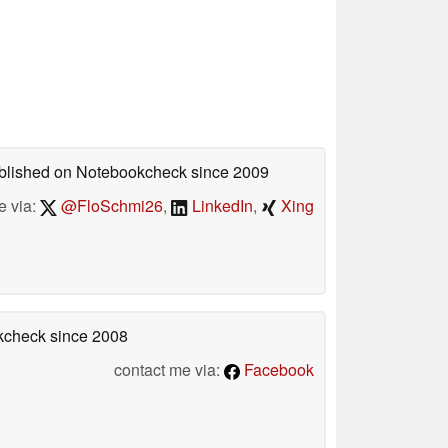
published on Notebookcheck
since 2009
e via:
@FloSchmi26
,
LinkedIn
,
Xing
okcheck
since 2008
contact me via:
Facebook