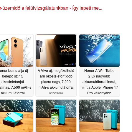
üzemidő a felülvizsgálatunkban - Így lepett me...
onor bemutatja új
A Vivo új, megfizethető
Honor A Win Turbo
belépő szintű
árú okostelefont dob
2,5x nagyobb
okostelefonját
piacra nagy, 7 200
akkumulátorral indul,
almas, 7,500 mAh-s
mAh-s akkumulátorral
mint a Apple iPhone 17
akkumulátorral
Pro vékonyabb
05/30/2026
testben, mint az iPhone
06/03/2026
17 Pro
05/29/2026