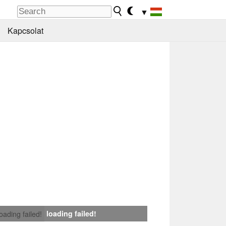
▼
Kapcsolat
loading failed!
loading failed!