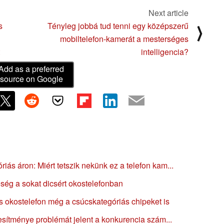
Next article
s
Tényleg jobbá tud tenni egy középszerű
⟩
mobiltelefon-kamerát a mesterséges
intelligencia?
Add as a preferred
source on Google
ás áron: Miért tetszik nekünk ez a telefon kam...
ég a sokat dicsért okostelefonban
ás okostelefon még a csúcskategóriás chipeket is
jesítménye problémát jelent a konkurencia szám...