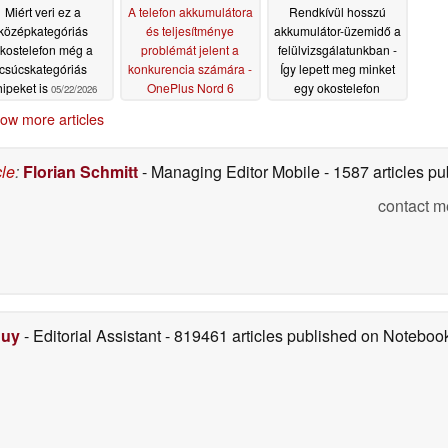
Miért veri ez a
A telefon akkumulátora
Rendkívül hosszú
középkategóriás
és teljesítménye
akkumulátor-üzemidő a
kostelefon még a
problémát jelent a
felülvizsgálatunkban -
csúcskategóriás
konkurencia számára -
Így lepett meg minket
hipeket is
OnePlus Nord 6
egy okostelefon
05/22/2026
(OnePlus Turbo 6)
05/20/2026
ow more articles
okostelefon
felülvizsgálata
05/20/2026
cle
:
Florian Schmitt
- Managing Editor Mobile
- 1587 articles 
contact m
Duy
- Editorial Assistant
- 819461 articles published on Notebo