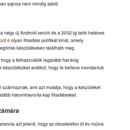
ban sajnos nem mindig adott.
t a négy új Android verzió és a 2032-ig tartó hatéves
ord 6
olyan frissítési politikát kínál, amely
egóriás készülékeken található meg.
, hogy a felhasználók legalább hat évig
k készüléküket anélkül, hogy le kellene mondaniuk
l származnak, ami azt mutatja, hogy a készüléket
galább háromhavonta kap frissítéseket.
számára
rancia azt jelenti, hogy az okostelefon öt év múlva