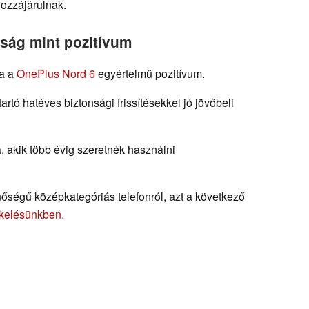
hozzájárulnak.
sság mint pozitívum
ia a
OnePlus Nord 6
egyértelmű pozitívum.
artó hatéves biztonsági frissítésekkel jó jövőbeli
 akik több évig szeretnék használni
őségű középkategóriás telefonról, azt a következő
ékelésünkben.