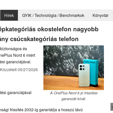
Hírek
GYIK / Technológia / Benchmarkok
Könyvtár
zépkategóriás okostelefon nagyobb
ány csúcskategóriás telefon
 biztonságos és
nePlus Nord 6 miért
ési garanciájával.
Közzétett
05/27/2026
tési garanciájával
A OnePlus Nord 6 jó frissítési
garanciát kínál.
sági frissítés 2032-ig garantálja a hosszú távú