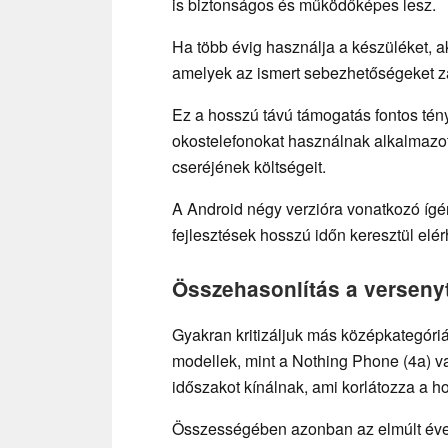
is biztonságos és működőképes lesz.
Ha több évig használja a készüléket, a
amelyek az ismert sebezhetőségeket zá
Ez a hosszú távú támogatás fontos tén
okostelefonokat használnak alkalmazot
cseréjének költségeit.
A Android négy verzióra vonatkozó ígére
fejlesztések hosszú időn keresztül el
Összehasonlítás a verseny
Gyakran kritizáljuk más középkategóriás
modellek, mint a Nothing Phone (4a) va
időszakot kínálnak, ami korlátozza a h
Összességében azonban az elmúlt évek