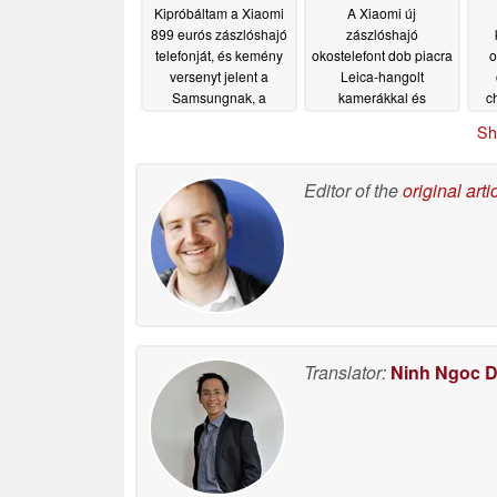
Kipróbáltam a Xiaomi
A Xiaomi új
899 eurós zászlóshajó
zászlóshajó
telefonját, és kemény
okostelefont dob piacra
o
versenyt jelent a
Leica-hangolt
Samsungnak, a
kamerákkal és
c
Google-nak és a
Dimensity 9500
Sh
Motorolának
lapkakészlettel
05/28/2026
05/28/2026
Editor of the
original arti
Translator:
Ninh Ngoc 