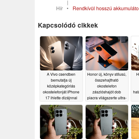
|
Hír
•
Rendkívül hosszú akkumulátor-
Kapcsolódó cikkek
A Vivo csendben
Honor új, könyv stílusú,
H
bemutatja új
összehajtható
középkategóriás
okostelefon
okostelefonját iPhone
zászlóshajót dob
hat
17 ihlette dizájnnal
piacra világszerte ultra-
vékony kialakítással
06/06/2026
06/04/2026