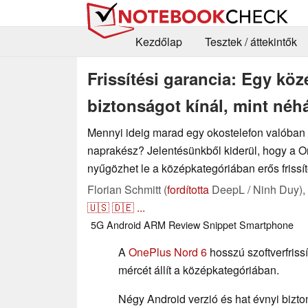
Kezdőlap
Tesztek / áttekintők
Frissítési garancia: Egy kö
biztonságot kínál, mint néh
Mennyi ideig marad egy okostelefon valóban
naprakész? Jelentésünkből kiderül, hogy a O
nyűgözhet le a középkategóriában erős frissít
Florian Schmitt (
fordította
DeepL / Ninh Duy),
🇺🇸
🇩🇪
...
5G
Android
ARM
Review Snippet
Smartphone
A
OnePlus Nord 6
hosszú szoftverfrissí
mércét állít a középkategóriában.
Négy Android verzió és hat évnyi bizton