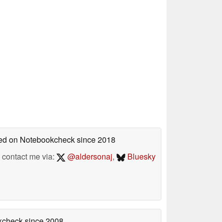
shed on Notebookcheck
since 2018
contact me via:
@aldersonaj
,
Bluesky
okcheck
since 2008