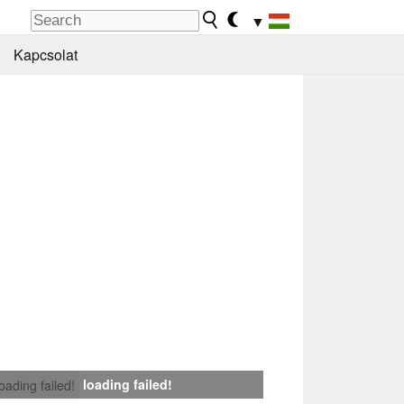
▼
Kapcsolat
loading failed!
loading failed!