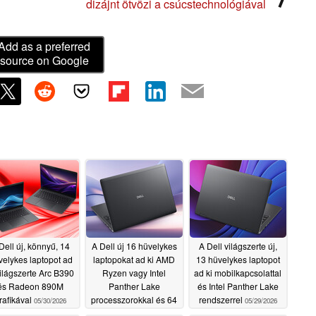
dizájnt ötvözi a csúcstechnológiával
Add as a preferred
source on Google
Dell új, könnyű, 14
A Dell új 16 hüvelykes
A Dell világszerte új,
velykes laptopot ad
laptopokat ad ki AMD
13 hüvelykes laptopot
világszerte Arc B390
Ryzen vagy Intel
ad ki mobilkapcsolattal
és Radeon 890M
Panther Lake
és Intel Panther Lake
rafikával
processzorokkal és 64
rendszerrel
05/30/2026
05/29/2026
GB LPCAMM2 RAM