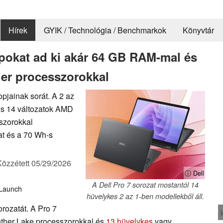
Hírek
GYIK / Technológia / Benchmarkok
Könyvtár
opokat ad ki akár 64 GB RAM-mal és
er processzorokkal
opjainak sorát. A 2 az
es 14 változatok AMD
szorokkal
t és a 70 Wh-s
Közzétett
05/29/2026
ⓘ Dell
A Dell Pro 7 sorozat mostantól 14
Launch
hüvelykes 2 az 1-ben modellekből áll.
orozatát. A Pro 7
anther Lake processzorokkal és
13 hüvelykes
vagy