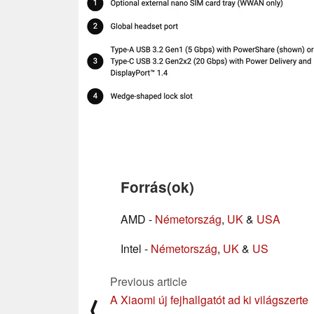
Forrás(ok)
AMD -
Németország
,
UK
&
USA
Intel -
Németország
,
UK
&
US
Previous article
A Xiaomi új fejhallgatót ad ki világszerte
⟨