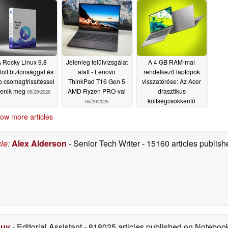
memóriával
05/30/2026
 Rocky Linux 9.8
Jelenleg felülvizsgálat
A 4 GB RAM-mal
ított biztonsággal és
alatt - Lenovo
rendelkező laptopok
b csomagfrissítéssel
ThinkPad T16 Gen 5
visszatérése: Az Acer
lenik meg
AMD Ryzen PRO-val
drasztikus
05/29/2026
költségcsökkentő
05/29/2026
intézkedésekre utal
ow more articles
05/29/2026
cle
:
Alex Alderson
- Senior Tech Writer
- 15160 articles publi
Duy
- Editorial Assistant
- 818035 articles published on Notebo