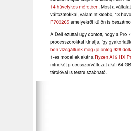
14 hüvelykes méretben
. Most a vállala
változatokkal, valamint kisebb, 13 hüv
P703265
amelyekről külön is beszámol
A Dell ezúttal úgy döntött, hogy a Pro
processzorokkal kínálja, így gyakorlatil
ben vizsgáltunk meg
(jelenleg 929 dol
1-es modellek akár a
Ryzen AI 9 HX P
mindkét processzorváltozat akár 64
tárolóval is testre szabható.