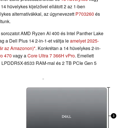
t 14 hüvelykes kijelzővel ellátott 2 az 1-ben
elykes alternatívákkal, az úgynevezett
P703260
és
tunk.
 7 sorozatot AMD Ryzen AI 400 és Intel Panther Lake
ag a Dell Plus 14 2-in-1-et váltja le
amelyet 2025-
lár az Amazonon)
. Konkrétan a 14 hüvelykes 2-in-
ro 470
vagy a
Core Ultra 7 366H vPro
. Emellett
 GB LPDDR5X-8533 RAM-mal és 2 TB PCIe Gen 5