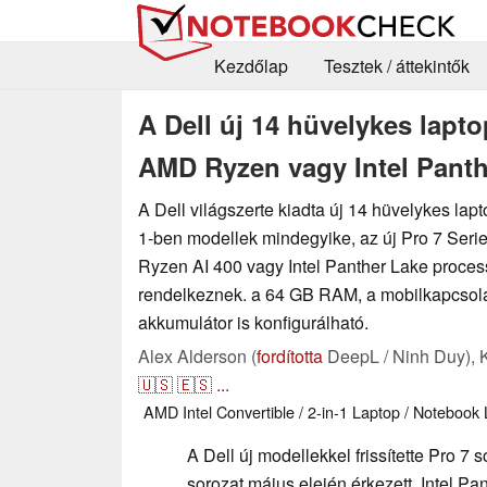
Kezdőlap
Tesztek / áttekintők
A Dell új 14 hüvelykes lapt
AMD Ryzen vagy Intel Panth
A Dell világszerte kiadta új 14 hüvelykes lapt
1-ben modellek mindegyike, az új Pro 7 Seri
Ryzen AI 400 vagy Intel Panther Lake proces
rendelkeznek. a 64 GB RAM, a mobilkapcsola
akkumulátor is konfigurálható.
Alex Alderson (
fordította
DeepL / Ninh Duy),
🇺🇸
🇪🇸
...
AMD
Intel
Convertible / 2-in-1
Laptop / Notebook
A Dell új modellekkel frissítette Pro 7 s
sorozat május elején érkezett, Intel P