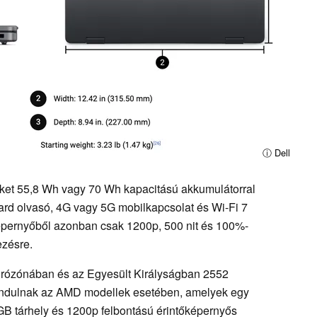
ⓘ Dell
léket 55,8 Wh vagy 70 Wh kapacitású akkumulátorral
 Card olvasó, 4G vagy 5G mobilkapcsolat és Wi-Fi 7
őképernyőből azonban csak 1200p, 500 nit és 100%-
ezésre.
urózónában és az Egyesült Királyságban 2552
ól indulnak az AMD modellek esetében, amelyek egy
B tárhely és 1200p felbontású érintőképernyős