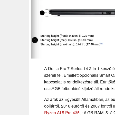
A Dell a Pro 7 Series 14 2-in-1 készü
szereli fel. Emellett opcionális Smart
kapcsolat is rendelkezésre áll. Érint
os sRGB felbontású kijelző áll rendelk
Az árak az Egyesült Államokban, az e
dollárról, 2316 euróról és 2067 fontr
Ryzen AI 5 Pro 435
, 16 GB RAM, 512 G