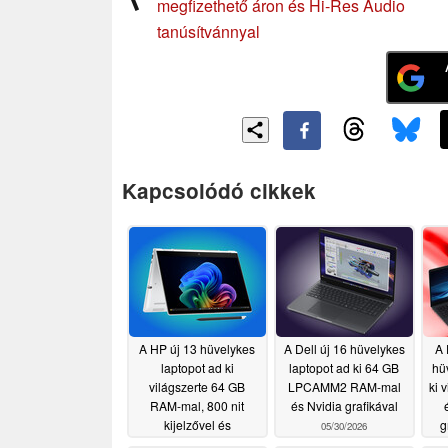
megfizethető áron és Hi-Res Audio
tanúsítvánnyal
Kapcsolódó cikkek
A HP új 13 hüvelykes
A Dell új 16 hüvelykes
A 
laptopot ad ki
laptopot ad ki 64 GB
hü
világszerte 64 GB
LPCAMM2 RAM-mal
ki 
RAM-mal, 800 nit
és Nvidia grafikával
kijelzővel és
g
05/30/2026
mobilkapcsolattal