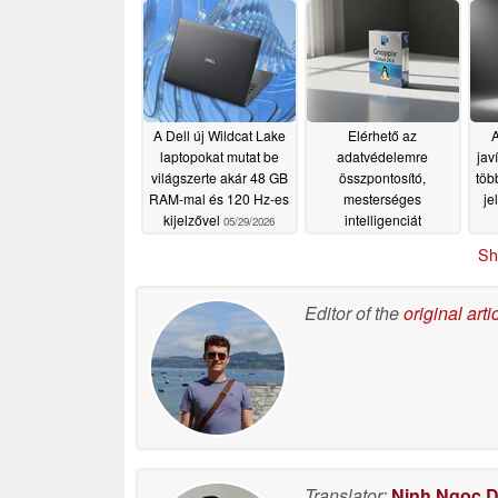
06/04/2026
A Dell új Wildcat Lake
Elérhető az
A
laptopokat mutat be
adatvédelemre
jav
világszerte akár 48 GB
összpontosító,
töb
RAM-mal és 120 Hz-es
mesterséges
je
kijelzővel
intelligenciát
05/29/2026
alkalmazó Gnoppix
Sh
Linux 26.6
05/29/2026
Editor of the
original arti
Translator:
Ninh Ngoc 