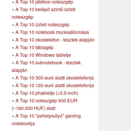
»
A Top 10 játékos noteszgép
»
A Top 10 belépő szintű üzleti
noteszgép
»
A Top 10 üzleti noteszgép
»
A Top 10 notebook munkaállomása
»
A Top 10 okostelefon - tesztek alapján
»
A Top 10 táblagép
»
A Top 10 Windows tabletje
»
A Top 10 subnotebook - tesztek
alapján
»
A Top 10 300 euró alatti okostelefonja
»
A Top 10 120 euró alatti okostelefonja
»
A Top 10 phabletje (>5.5-inch)
»
A Top 10 noteszgép 500 EUR
(~160.000 HUF) alatt
»
A Top 10 "pehelysúlyú" gaming
notebookja