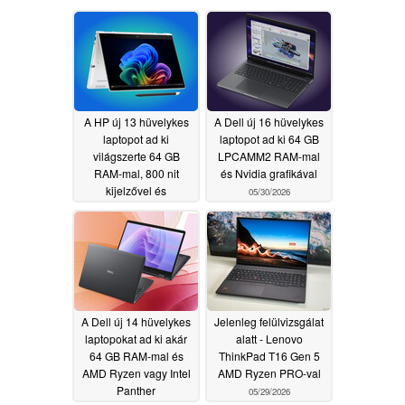
A HP új 13 hüvelykes
A Dell új 16 hüvelykes
laptopot ad ki
laptopot ad ki 64 GB
világszerte 64 GB
LPCAMM2 RAM-mal
RAM-mal, 800 nit
és Nvidia grafikával
kijelzővel és
05/30/2026
mobilkapcsolattal
06/04/2026
A Dell új 14 hüvelykes
Jelenleg felülvizsgálat
laptopokat ad ki akár
alatt - Lenovo
64 GB RAM-mal és
ThinkPad T16 Gen 5
AMD Ryzen vagy Intel
AMD Ryzen PRO-val
Panther
05/29/2026