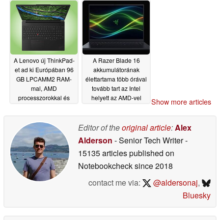
csuklótámasszal
ellátott billentyűzetet
kínál
05/29/2026
A Lenovo új ThinkPad-
A Razer Blade 16
et ad ki Európában 96
akkumulátorának
GB LPCAMM2 RAM-
élettartama több órával
mal, AMD
tovább tart az Intel
processzorokkal és
helyett az AMD-vel
Show more articles
120 Hz-es OLED
05/28/2026
kijelzővel
05/29/2026
Editor of the
original article
:
Alex
Alderson
- Senior Tech Writer
-
15135 articles published on
Notebookcheck
since 2018
contact me via:
@aldersonaj
,
Bluesky