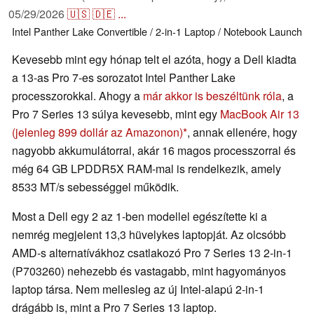
05/29/2026
🇺🇸
🇩🇪
...
Intel
Panther Lake
Convertible / 2-in-1
Laptop / Notebook
Launch
Kevesebb mint egy hónap telt el azóta, hogy a Dell kiadta
a 13-as Pro 7-es sorozatot Intel Panther Lake
processzorokkal. Ahogy a
már akkor is beszéltünk róla
, a
Pro 7 Series 13 súlya kevesebb, mint egy
MacBook Air 13
(jelenleg 899 dollár az Amazonon)
, annak ellenére, hogy
nagyobb akkumulátorral, akár 16 magos processzorral és
még 64 GB LPDDR5X RAM-mal is rendelkezik, amely
8533 MT/s sebességgel működik.
Most a Dell egy 2 az 1-ben modellel egészítette ki a
nemrég megjelent 13,3 hüvelykes laptopját. Az olcsóbb
AMD-s alternatívákhoz csatlakozó Pro 7 Series 13 2-in-1
(P703260) nehezebb és vastagabb, mint hagyományos
laptop társa. Nem mellesleg az új Intel-alapú 2-in-1
drágább is, mint a Pro 7 Series 13 laptop.