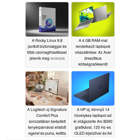
processzorokkal
05/29/2026
A Rocky Linux 9.8
A 4 GB RAM-mal
javított biztonsággal és
rendelkező laptopok
több csomagfrissítéssel
visszatérése: Az Acer
jelenik meg
drasztikus
05/29/2026
költségcsökkentő
intézkedésekre utal
05/29/2026
A Logitech új Signature
A HP új, könnyű 14
Comfort Plus
hüvelykes laptopot ad
sorozatában beépített
ki világszerte Arc B390
tenyérpárnával ellátott
grafikával, 120 Hz-es
egeret és puha, kettős
OLED kijelzővel és 64
habszivacsos
GB RAM-mal
05/29/2026