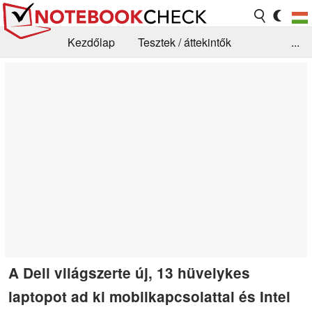
Kezdőlap
Tesztek / áttekintők
...
Hírek
GYIK / Technológia / Benchmarkok
Könyvtár
Kapcsolat
A Dell világszerte új, 13 hüvelykes
laptopot ad ki mobilkapcsolattal és Intel