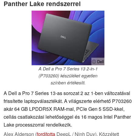
Panther Lake rendszerrel
ⓘ Dell
A Dell a Pro 7 Series 13 2-in-1
(P703260) készüléket egyetlen
színben értékesíti.
A Dell a Pro 7 Series 13-as sorozat 2 az 1-ben változatával
frissítette laptopválasztékát. A világszerte elérhető P703260
akár 64 GB LPDDR5X RAM-mal, PCIe Gen 5 SSD-kkel,
cellás csatlakozási lehetőséggel és 16 magos Intel Panther
Lake processzorral rendelkezik.
Alex Alderson (
fordította
DeepL / Ninh Duy),
Közzétett