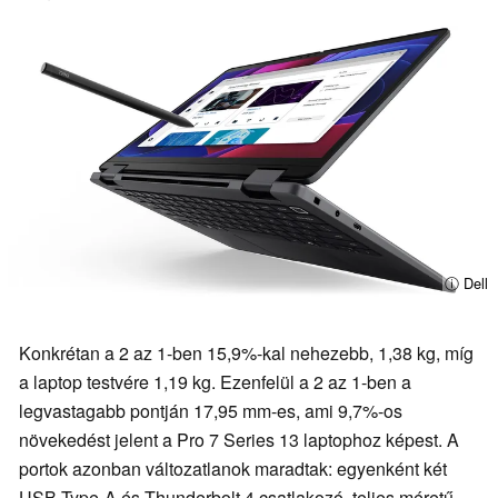
ⓘ Dell
Konkrétan a 2 az 1-ben 15,9%-kal nehezebb, 1,38 kg, míg
a laptop testvére 1,19 kg. Ezenfelül a 2 az 1-ben a
legvastagabb pontján 17,95 mm-es, ami 9,7%-os
növekedést jelent a Pro 7 Series 13 laptophoz képest. A
portok azonban változatlanok maradtak: egyenként két
USB Type-A és Thunderbolt 4 csatlakozó, teljes méretű