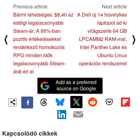
Previous article
Next article
Bármi lehetséges: $8,40 az
A Dell új 14 hüvelykes
eddigi legalacsonyabb
laptopot ad ki
Steam-ár: A 95%-ban
világszerte 64 GB
⟨
⟩
pozitív értékelésekkel
LPCAMM2 RAM-mal,
rendelkező homokozós
Intel Panther Lake és
RPG minden idők
Ubuntu Linux
legalacsonyabb Steam-
operációs rendszerrel
árát éri el
Add as a preferred
source on Google
Kapcsolódó cikkek