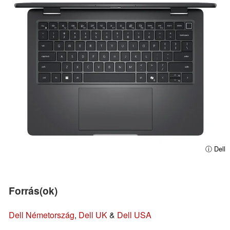
ⓘ Dell
Forrás(ok)
Dell Németország
,
Dell UK
&
Dell USA