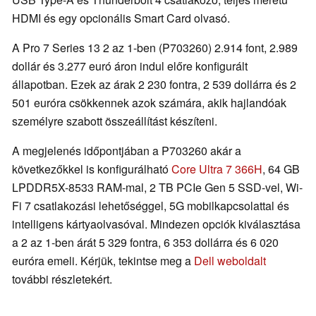
HDMI és egy opcionális Smart Card olvasó.
A Pro 7 Series 13 2 az 1-ben (P703260) 2.914 font, 2.989
dollár és 3.277 euró áron indul előre konfigurált
állapotban. Ezek az árak 2 230 fontra, 2 539 dollárra és 2
501 euróra csökkennek azok számára, akik hajlandóak
személyre szabott összeállítást készíteni.
A megjelenés időpontjában a P703260 akár a
következőkkel is konfigurálható
Core Ultra 7 366H
, 64 GB
LPDDR5X-8533 RAM-mal, 2 TB PCIe Gen 5 SSD-vel, Wi-
Fi 7 csatlakozási lehetőséggel, 5G mobilkapcsolattal és
intelligens kártyaolvasóval. Mindezen opciók kiválasztása
a 2 az 1-ben árát 5 329 fontra, 6 353 dollárra és 6 020
euróra emeli. Kérjük, tekintse meg a
Dell weboldalt
további részletekért.