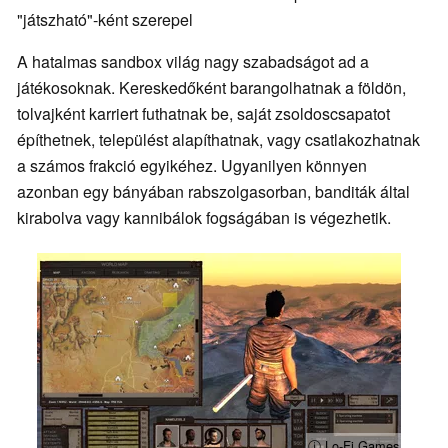
"játszható"-ként szerepel
A hatalmas sandbox világ nagy szabadságot ad a
játékosoknak. Kereskedőként barangolhatnak a földön,
tolvajként karriert futhatnak be, saját zsoldoscsapatot
építhetnek, települést alapíthatnak, vagy csatlakozhatnak
a számos frakció egyikéhez. Ugyanilyen könnyen
azonban egy bányában rabszolgasorban, banditák által
kirabolva vagy kannibálok fogságában is végezhetik.
ⓘ Lo-Fi Games