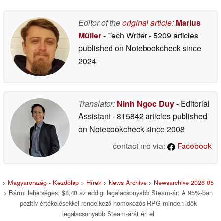
Editor of the
original article
:
Marius
Müller
- Tech Writer
- 5209 articles
published on Notebookcheck
since
2024
Translator:
Ninh Ngoc Duy
- Editorial
Assistant
- 815842 articles published
on Notebookcheck
since 2008
contact me via:
Facebook
>
Magyarország - Kezdőlap
>
Hírek
>
News Archive
>
Newsarchive 2026 05
> Bármi lehetséges: $8,40 az eddigi legalacsonyabb Steam-ár: A 95%-ban
pozitív értékelésekkel rendelkező homokozós RPG minden idők
legalacsonyabb Steam-árát éri el