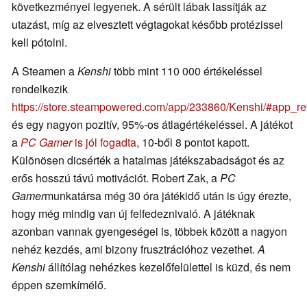
következményei legyenek. A sérült lábak lassítják az
utazást, míg az elvesztett végtagokat később protézissel
kell pótolni.
A Steamen a
Kenshi
több mint 110 000 értékeléssel
rendelkezik
https://store.steampowered.com/app/233860/Kenshi/#app_r
és egy nagyon pozitív, 95%-os átlagértékeléssel. A játékot
a
PC Gamer
is jól fogadta
, 10-ből 8 pontot kapott.
Különösen dicsérték a hatalmas játékszabadságot és az
erős hosszú távú motivációt. Robert Zak, a
PC
Gamer
munkatársa még 30 óra játékidő után is úgy érezte,
hogy még mindig van új felfedeznivaló. A játéknak
azonban vannak gyengeségei is, többek között a nagyon
nehéz kezdés, ami bizony frusztrációhoz vezethet.
A
Kenshi
állítólag nehézkes kezelőfelülettel is küzd, és nem
éppen szemkímélő.