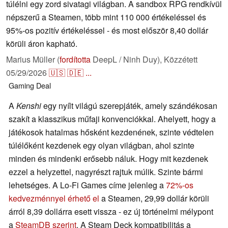
túlélni egy zord sivatagi világban. A sandbox RPG rendkívül
népszerű a Steamen, több mint 110 000 értékeléssel és
95%-os pozitív értékeléssel - és most először 8,40 dollár
körüli áron kapható.
Marius Müller (
fordította
DeepL / Ninh Duy),
Közzétett
05/29/2026
🇺🇸
🇩🇪
...
Gaming
Deal
A
Kenshi
egy nyílt világú szerepjáték, amely szándékosan
szakít a klasszikus műfaji konvenciókkal. Ahelyett, hogy a
játékosok hatalmas hősként kezdenének, szinte védtelen
túlélőként kezdenek egy olyan világban, ahol szinte
minden és mindenki erősebb náluk. Hogy mit kezdenek
ezzel a helyzettel, nagyrészt rajtuk múlik. Szinte bármi
lehetséges. A Lo-Fi Games címe jelenleg a
72%-os
kedvezménnyel érhető el
a Steamen, 29,99 dollár körüli
árról 8,39 dollárra esett vissza - ez új történelmi mélypont
a
SteamDB szerint
. A Steam Deck kompatibilitás a