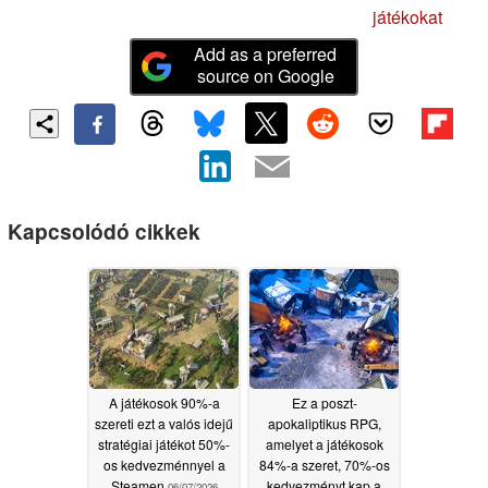
játékokat
Add as a preferred
source on Google
Kapcsolódó cikkek
A játékosok 90%-a
Ez a poszt-
szereti ezt a valós idejű
apokaliptikus RPG,
stratégiai játékot 50%-
amelyet a játékosok
os kedvezménnyel a
84%-a szeret, 70%-os
Steamen
kedvezményt kap a
06/07/2026