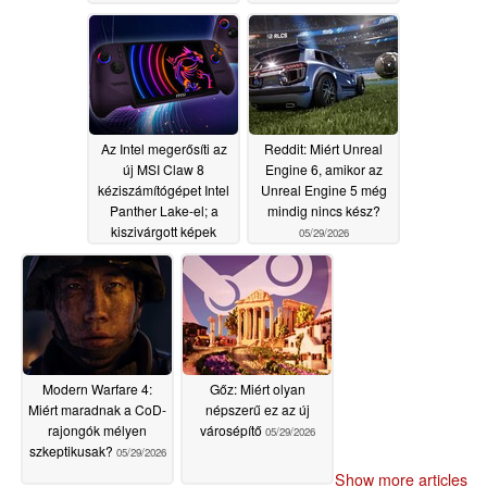
Az Intel megerősíti az
Reddit: Miért Unreal
új MSI Claw 8
Engine 6, amikor az
kéziszámítógépet Intel
Unreal Engine 5 még
Panther Lake-el; a
mindig nincs kész?
kiszivárgott képek
05/29/2026
radikális újratervezést
mutatnak
05/29/2026
Modern Warfare 4:
Gőz: Miért olyan
Miért maradnak a CoD-
népszerű ez az új
rajongók mélyen
városépítő
05/29/2026
szkeptikusak?
05/29/2026
Show more articles