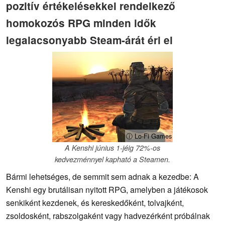
pozitív értékelésekkel rendelkező
homokozós RPG minden idők
legalacsonyabb Steam-árát éri el
ⓘ Lo-Fi Games
A Kenshi június 1-jéig 72%-os
kedvezménnyel kapható a Steamen.
Bármi lehetséges, de semmit sem adnak a kezedbe: A
Kenshi egy brutálisan nyitott RPG, amelyben a játékosok
senkiként kezdenek, és kereskedőként, tolvajként,
zsoldosként, rabszolgaként vagy hadvezérként próbálnak