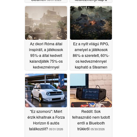
Steamen
06/06/2026
Az ókori Róma által
Ez a nyílt világú RPG,
inspirált, a játékosok
amelyet a játékosok
95%-a által kedvelt
86%-a szeretett, 60%-
kalandjáték 75%-os
os kedvezménnyel
kedvezménnyel
kapható a Steamen
kapható a Steamen
05/31/2026
06/02/2026
"Ez szomorú": Miért
Reddit: Sok
érzik kihaltnak a Forza
felhasználó nem tudott
Horizon 6 autós
erről a Bluetooth
találkozóit?
trükkről
05/31/2026
05/30/2026