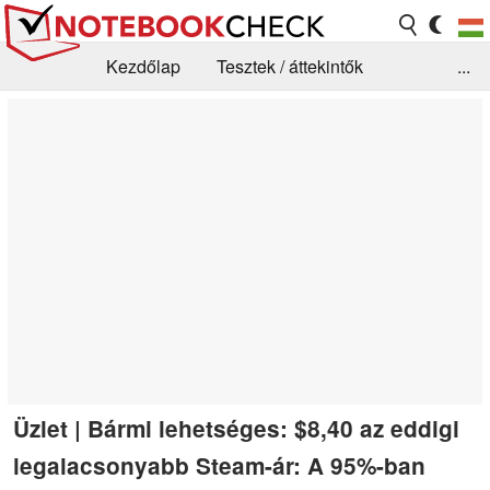
Kezdőlap
Tesztek / áttekintők
...
Hírek
GYIK / Technológia / Benchmarkok
Könyvtár
Kapcsolat
Üzlet | Bármi lehetséges: $8,40 az eddigi
legalacsonyabb Steam-ár: A 95%-ban