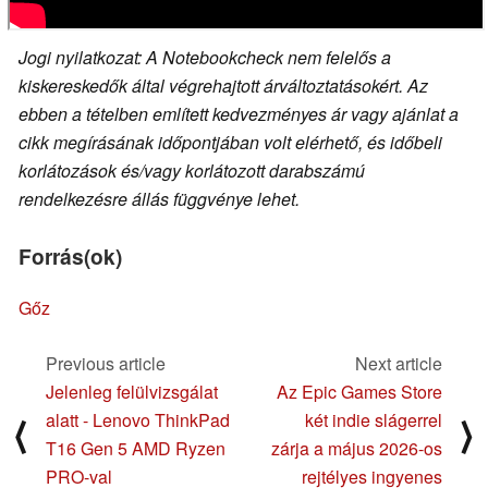
Jogi nyilatkozat: A Notebookcheck nem felelős a
kiskereskedők által végrehajtott árváltoztatásokért. Az
ebben a tételben említett kedvezményes ár vagy ajánlat a
cikk megírásának időpontjában volt elérhető, és időbeli
korlátozások és/vagy korlátozott darabszámú
rendelkezésre állás függvénye lehet.
Forrás(ok)
Gőz
Previous article
Next article
Jelenleg felülvizsgálat
Az Epic Games Store
alatt - Lenovo ThinkPad
két indie slágerrel
⟨
⟩
T16 Gen 5 AMD Ryzen
zárja a május 2026-os
PRO-val
rejtélyes ingyenes