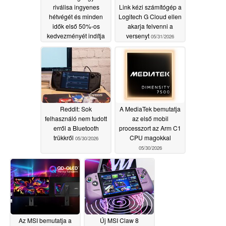
riválisa ingyenes
Link kézi számítógép a
hétvégét és minden
Logitech G Cloud ellen
idők első 50%-os
akarja felvenni a
kedvezményét indítja
versenyt
05/31/2026
el
05/31/2026
Reddit: Sok
A MediaTek bemutatja
felhasználó nem tudott
az első mobil
erről a Bluetooth
processzort az Arm C1
trükkről
CPU magokkal
05/30/2026
05/30/2026
Az MSI bemutatja a
Új MSI Claw 8