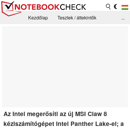
Kezdőlap
Tesztek / áttekintők
...
Hírek
GYIK / Technológia / Benchmarkok
Könyvtár
Kapcsolat
Az Intel megerősíti az új MSI Claw 8
kéziszámítógépet Intel Panther Lake-el; a