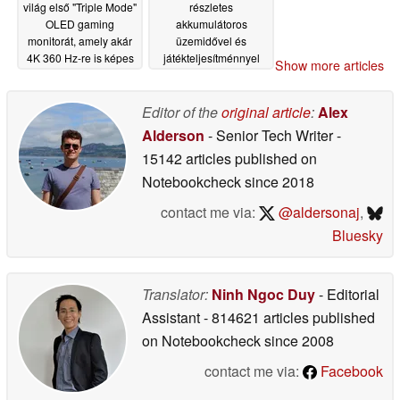
világ első "Triple Mode"
részletes
OLED gaming
akkumulátoros
monitorát, amely akár
üzemidővel és
4K 360 Hz-re is képes
játékteljesítménnyel
Show more articles
ugratott
05/30/2026
05/29/2026
Editor of the
original article
:
Alex
Alderson
- Senior Tech Writer
-
15142 articles published on
Notebookcheck
since 2018
contact me via:
@aldersonaj
,
Bluesky
Translator:
Ninh Ngoc Duy
- Editorial
Assistant
- 814621 articles published
on Notebookcheck
since 2008
contact me via:
Facebook