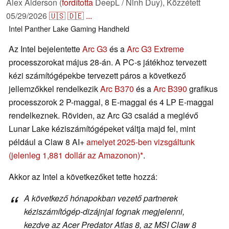
Alex Alderson (
fordította
DeepL / Ninh Duy),
Közzétett
05/29/2026
🇺🇸
🇩🇪
...
Intel
Panther Lake
Gaming
Handheld
Az Intel bejelentette
Arc G3
és a
Arc G3 Extreme
processzorokat május 28-án. A PC-s játékhoz tervezett
kézi számítógépekbe tervezett páros a következő
jellemzőkkel rendelkezik
Arc B370
és a
Arc B390
grafikus
processzorok 2 P-maggal, 8 E-maggal és 4 LP E-maggal
rendelkeznek. Röviden, az Arc G3 család a meglévő
Lunar Lake kéziszámítógépeket váltja majd fel, mint
például a Claw 8 AI+
amelyet 2025-ben vizsgáltunk
(jelenleg 1,881 dollár az Amazonon)
.
Akkor az Intel a következőket tette hozzá:
A következő hónapokban vezető partnerek
kéziszámítógép-dizájnjai fognak megjelenni,
kezdve az Acer Predator Atlas 8, az MSI Claw 8