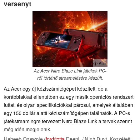
versenyt
ⓘ Acer
Az Acer Nitro Blaze Link játékok PC-
ről történő streamelésére készült.
Az Acer egy új kéziszámítógépet készített, de a
korábbiakkal ellentétben ez egy másik operációs rendszert
futtat, és olyan specifikációkkal párosul, amelyek általában
egy 150 dollár alatti kéziszámítógépen találhatók. A PC-s
játékstreamingre tervezett Nitro Blaze Link a tervek szerint
még idén megjelenik.
Habeeb Onawole (
fordította
DeepL / Ninh Duy),
Közzétett