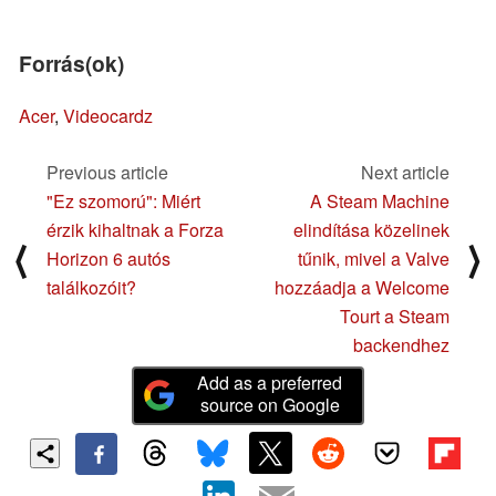
Forrás(ok)
Acer
,
Videocardz
Previous article
Next article
"Ez szomorú": Miért
A Steam Machine
érzik kihaltnak a Forza
elindítása közelinek
⟨
⟩
Horizon 6 autós
tűnik, mivel a Valve
találkozóit?
hozzáadja a Welcome
Tourt a Steam
backendhez
Add as a preferred
source on Google