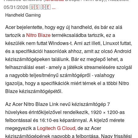
05/31/2026
🇺🇸
🇩🇪
...
Handheld
Gaming
Acer bejelentette, hogy egy új handheld, és bár ez alá
tartozik a
Nitro Blaze
termékcsaládba tartozik, ez a
készülék nem futtat Windows-t. Ami azt illeti, Linuxot futtat,
és a specifikációi hasonlóak ahhoz, amit az olcsó Android
kéziszámítógépeken találunk. Bár ez meglepő lehet, a
felhasználási eset - amely a játékok streamelésére szolgál
a nagyobb teljesítményű számítógépről - valahogy
igazolja, hogy a specifikációk miért térnek el a többi Nitro
Blaze kéziszámítógépétől.
Az Acer Nitro Blaze Link nevű kéziszámítógép 7
hüvelykes érintőkijelzővel rendelkezik, 1920 × 1200-as
felbontással és 16:10-es képaránnyal. A kijelző mérete
megegyezik a
Logitech G Cloud
, de az Acer
kéziszámítógépének nagyobb a felbontása. Nagy frissítési