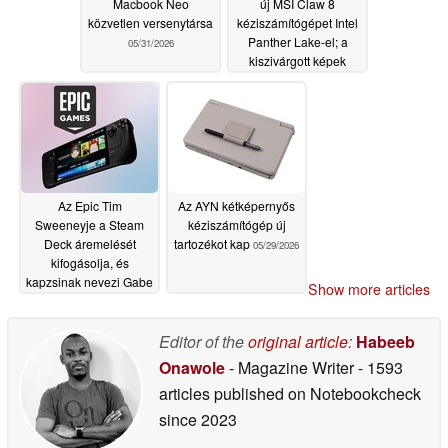
Macbook Neo
új MSI Claw 8
közvetlen versenytársa
kéziszámítógépet Intel
Panther Lake-el; a
05/31/2026
kiszivárgott képek
radikális újratervezést
mutatnak
05/29/2026
Az Epic Tim
Az AYN kétképernyős
Sweeneyje a Steam
kéziszámítógép új
Deck áremelését
tartozékot kap
05/29/2026
kifogásolja, és
kapzsinak nevezi Gabe
Show more articles
Newellt
05/29/2026
Editor of the
original article
:
Habeeb
Onawole
- Magazine Writer
- 1593
articles published on Notebookcheck
since 2023