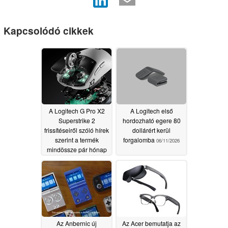
Kapcsolódó cikkek
A Logitech G Pro X2
A Logitech első
Superstrike 2
hordozható egere 80
frissítéseiről szóló hírek
dollárért kerül
szerint a termék
forgalomba
06/11/2026
mindössze pár hónap
múlva megjelenik
07/15/2026
Az Anbernic új
Az Acer bemutatja az