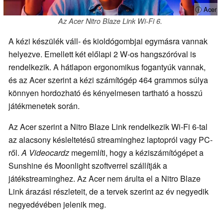
ⓘ Acer
Az Acer Nitro Blaze Link Wi-Fi 6.
A kézi készülék váll- és kioldógombjai egymásra vannak
helyezve. Emellett két előlapi 2 W-os hangszóróval is
rendelkezik. A hátlapon ergonomikus fogantyúk vannak,
és az Acer szerint a kézi számítógép 464 grammos súlya
könnyen hordozható és kényelmesen tartható a hosszú
játékmenetek során.
Az Acer szerint a Nitro Blaze Link rendelkezik Wi-Fi 6-tal
az alacsony késleltetésű streaminghez laptopról vagy PC-
ről.
A Videocardz
megemlíti, hogy a kéziszámítógépet a
Sunshine és Moonlight szoftverrel szállítják a
játékstreaminghez. Az Acer nem árulta el a Nitro Blaze
Link árazási részleteit, de a tervek szerint az év negyedik
negyedévében jelenik meg.