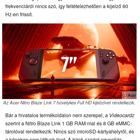
frekvenciáról nincs szó, így feltételezhetően a kijelző 60
Hz-en frissít.
ⓘ Acer
Az Acer Nitro Blaze Link 7 hüvelykes Full HD kijelzővel rendelkezik.
Bár a hivatalos termékoldalon nem szerepel,
a Videocardz
szerint a Nitro Blaze Link 1 GB RAM-mal és 8 GB eMMC-
tárolóval rendelkezik. Nincs szó microSD-kártyahelyről, és
a képeken sem láttunk ilyet. A hírek szerint egycellás,