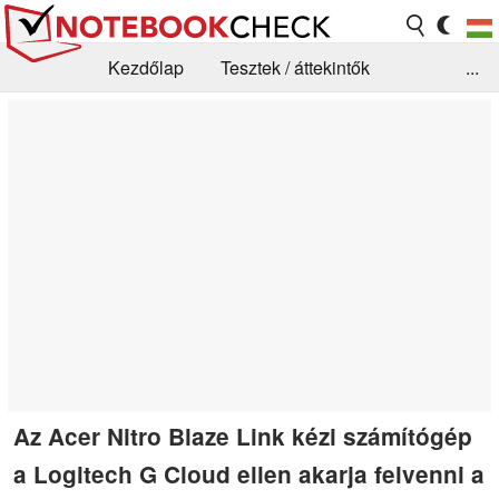
Kezdőlap
Tesztek / áttekintők
...
Hírek
GYIK / Technológia / Benchmarkok
Könyvtár
Kapcsolat
Az Acer Nitro Blaze Link kézi számítógép
a Logitech G Cloud ellen akarja felvenni a