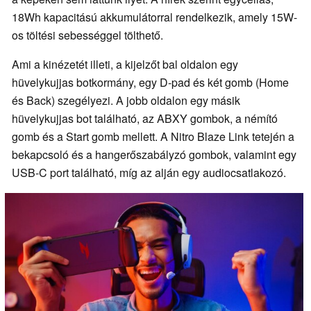
18Wh kapacitású akkumulátorral rendelkezik, amely 15W-
os töltési sebességgel tölthető.
Ami a kinézetét illeti, a kijelzőt bal oldalon egy
hüvelykujjas botkormány, egy D-pad és két gomb (Home
és Back) szegélyezi. A jobb oldalon egy másik
hüvelykujjas bot található, az ABXY gombok, a némító
gomb és a Start gomb mellett. A Nitro Blaze Link tetején a
bekapcsoló és a hangerőszabályzó gombok, valamint egy
USB-C port található, míg az alján egy audiocsatlakozó.