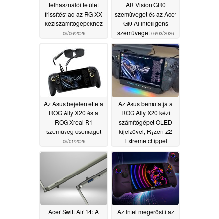
felhasználói felület
AR Vision GR0
frissítést ad az RG XX
szemüveget és az Acer
kéziszámítógépekhez
GI0 AI intelligens
szemüveget
06/06/2026
06/03/2026
Az Asus bejelentette a
Az Asus bemutatja a
ROG Ally X20 és a
ROG Ally X20 kézi
ROG Xreal R1
számítógépet OLED
szemüveg csomagot
kijelzővel, Ryzen Z2
Extreme chippel
06/01/2026
06/01/2026
Acer Swift Air 14: A
Az Intel megerősíti az