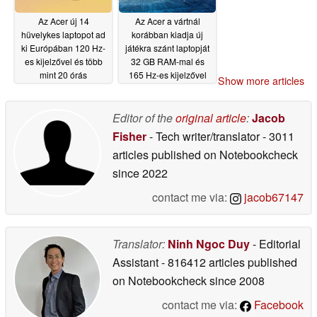
Az Acer új 14
Az Acer a vártnál
hüvelykes laptopot ad
korábban kiadja új
ki Európában 120 Hz-
játékra szánt laptopját
es kijelzővel és több
32 GB RAM-mal és
mint 20 órás
165 Hz-es kijelzővel
Show more articles
akkumulátor-
05/28/2026
üzemidővel
05/29/2026
Editor of the
original article
:
Jacob
Fisher
- Tech writer/translator
- 3011
articles published on Notebookcheck
since 2022
contact me via:
jacob67147
Translator:
Ninh Ngoc Duy
- Editorial
Assistant
- 816412 articles published
on Notebookcheck
since 2008
contact me via:
Facebook