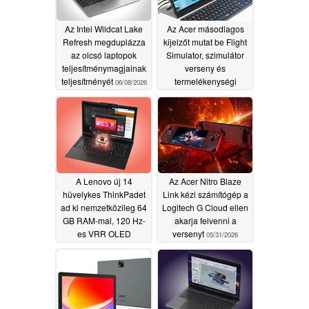
Az Intel Wildcat Lake
Az Acer másodlagos
Refresh megduplázza
kijelzőt mutat be Flight
az olcsó laptopok
Simulator, szimulátor
teljesítménymagjainak
verseny és
teljesítményét
termelékenységi
06/08/2026
alkalmazásokhoz
06/01/2026
A Lenovo új 14
Az Acer Nitro Blaze
hüvelykes ThinkPadet
Link kézi számítógép a
ad ki nemzetközileg 64
Logitech G Cloud ellen
GB RAM-mal, 120 Hz-
akarja felvenni a
es VRR OLED
versenyt
05/31/2026
kijelzővel és AMD
processzorokkal
06/01/2026