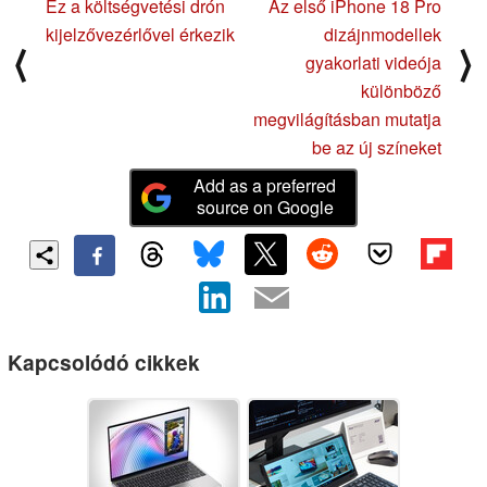
Ez a költségvetési drón
Az első iPhone 18 Pro
kijelzővezérlővel érkezik
dizájnmodellek
⟨
⟩
gyakorlati videója
különböző
megvilágításban mutatja
be az új színeket
Add as a preferred
source on Google
Kapcsolódó cikkek