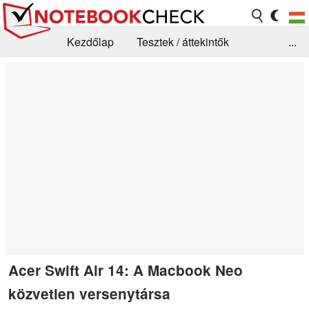
Kezdőlap
Tesztek / áttekintők
...
Hírek
GYIK / Technológia / Benchmarkok
Könyvtár
Kapcsolat
Acer Swift Air 14: A Macbook Neo
közvetlen versenytársa