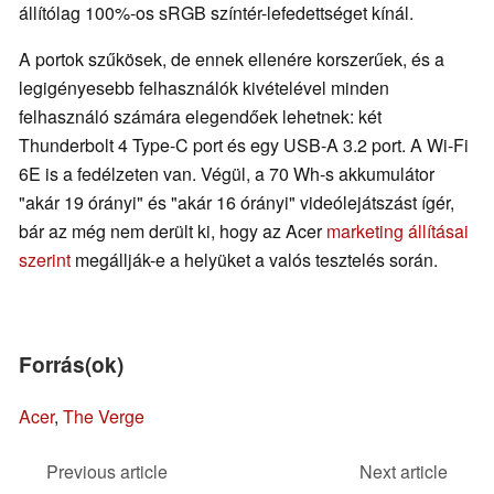
állítólag 100%-os sRGB színtér-lefedettséget kínál.
A portok szűkösek, de ennek ellenére korszerűek, és a
legigényesebb felhasználók kivételével minden
felhasználó számára elegendőek lehetnek: két
Thunderbolt 4 Type-C port és egy USB-A 3.2 port. A Wi-Fi
6E is a fedélzeten van. Végül, a 70 Wh-s akkumulátor
"akár 19 órányi" és "akár 16 órányi" videólejátszást ígér,
bár az még nem derült ki, hogy az Acer
marketing állításai
szerint
megállják-e a helyüket a valós tesztelés során.
Forrás(ok)
Acer
,
The Verge
Previous article
Next article