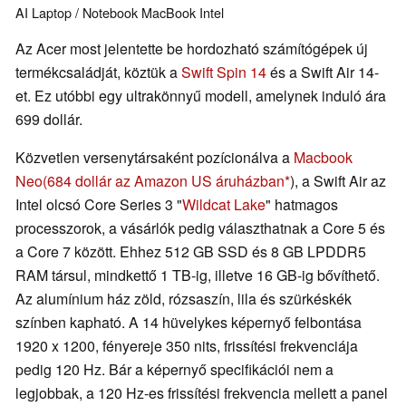
AI
Laptop / Notebook
MacBook
Intel
Az Acer most jelentette be hordozható számítógépek új
termékcsaládját, köztük a
Swift Spin 14
és a Swift Air 14-
et. Ez utóbbi egy ultrakönnyű modell, amelynek induló ára
699 dollár.
Közvetlen versenytársaként pozícionálva a
Macbook
Neo
(684 dollár az Amazon US áruházban
), a Swift Air az
Intel olcsó Core Series 3 "
Wildcat Lake
" hatmagos
processzorok, a vásárlók pedig választhatnak a Core 5 és
a Core 7 között. Ehhez 512 GB SSD és 8 GB LPDDR5
RAM társul, mindkettő 1 TB-ig, illetve 16 GB-ig bővíthető.
Az alumínium ház zöld, rózsaszín, lila és szürkéskék
színben kapható. A 14 hüvelykes képernyő felbontása
1920 x 1200, fényereje 350 nits, frissítési frekvenciája
pedig 120 Hz. Bár a képernyő specifikációi nem a
legjobbak, a 120 Hz-es frissítési frekvencia mellett a panel