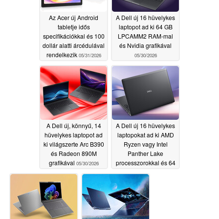
Az Acer új Android
A Dell új 16 hüvelykes
tabletje idős
laptopot ad ki 64 GB
specifikációkkal és 100
LPCAMM2 RAM-mal
dollár alatti árcédulával
és Nvidia grafikával
rendelkezik
05/31/2026
05/30/2026
A Dell új, könnyű, 14
A Dell új 16 hüvelykes
hüvelykes laptopot ad
laptopokat ad ki AMD
ki világszerte Arc B390
Ryzen vagy Intel
és Radeon 890M
Panther Lake
grafikával
processzorokkal és 64
05/30/2026
GB LPCAMM2 RAM
memóriával
05/30/2026