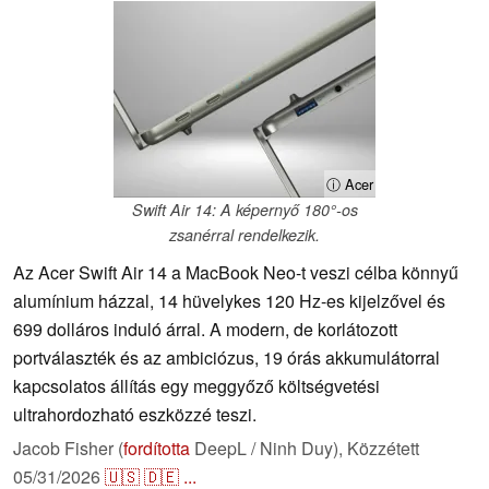
ⓘ Acer
Swift Air 14: A képernyő 180°-os
zsanérral rendelkezik.
Az Acer Swift Air 14 a MacBook Neo-t veszi célba könnyű
alumínium házzal, 14 hüvelykes 120 Hz-es kijelzővel és
699 dolláros induló árral. A modern, de korlátozott
portválaszték és az ambiciózus, 19 órás akkumulátorral
kapcsolatos állítás egy meggyőző költségvetési
ultrahordozható eszközzé teszi.
Jacob Fisher (
fordította
DeepL / Ninh Duy),
Közzétett
05/31/2026
🇺🇸
🇩🇪
...