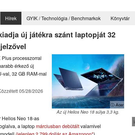
Hírek
GYIK / Technológia / Benchmarkok
Könyvtár
iadja új játékra szánt laptopját 32
jelzővel
X Plus processzorral
amarabb érkező új
U-val, 32 GB RAM-mal
Közzétett
05/28/2026
ⓘ Acer
Az új Helios Neo 18 súlya 3,3 kg.
r Helios Neo 18-as
oglalva, a laptop
márciusban debütált
valamivel
i modell
(jelenleg 2,799 dollár az Amazonon
).