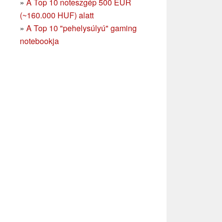
»
A Top 10 noteszgép 500 EUR
(~160.000 HUF) alatt
»
A Top 10 "pehelysúlyú" gaming
notebookja