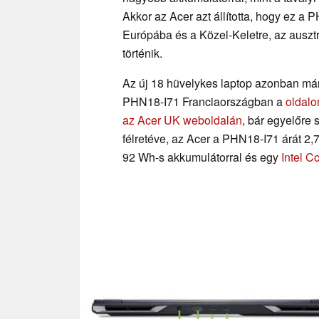
Akkor az Acer azt állította, hogy ez a 
Európába és a Közel-Keletre, az auszt
történik.
Az új 18 hüvelykes laptop azonban má
PHN18-I71 Franciaországban a
oldalo
az Acer UK weboldalán
, bár egyelőre
félretéve, az Acer a PHN18-I71 árát 2,
92 Wh-s akkumulátorral és egy
Intel C