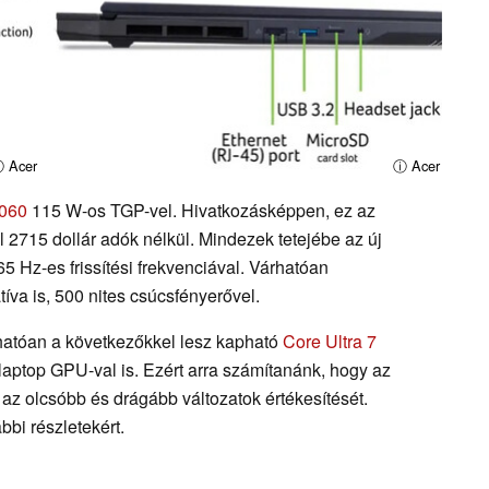
 Acer
ⓘ Acer
060
115 W-os TGP-vel. Hivatkozásképpen, ez az
l 2715 dollár adók nélkül. Mindezek tetejébe az új
65 Hz-es frissítési frekvenciával. Várhatóan
íva is, 500 nites csúcsfényerővel.
atóan a következőkkel lesz kapható
Core Ultra 7
laptop GPU-val is. Ezért arra számítanánk, hogy az
az olcsóbb és drágább változatok értékesítését.
bbi részletekért.