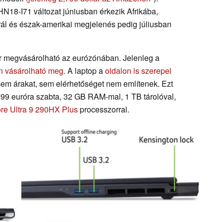
PHN18-I71 változat júniusban érkezik Afrikába,
rál és észak-amerikai megjelenés pedig júliusban
r megvásárolható az eurózónában. Jelenleg a
n vásárolható meg
. A laptop a
oldalon is szerepel
 sem árakat, sem elérhetőséget nem említenek. Ezt
799 euróra szabta, 32 GB RAM-mal, 1 TB tárolóval,
ore Ultra 9 290HX Plus
processzorral.