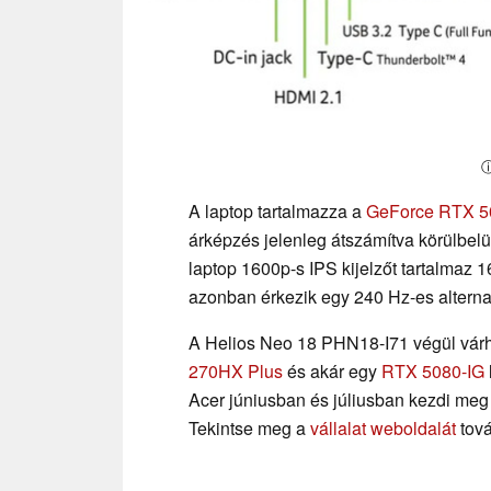
ⓘ
A laptop tartalmazza a
GeForce RTX 5
árképzés jelenleg átszámítva körülbelü
laptop 1600p-s IPS kijelzőt tartalmaz 1
azonban érkezik egy 240 Hz-es alternat
A Helios Neo 18 PHN18-I71 végül várh
270HX Plus
és akár egy
RTX 5080-IG
Acer júniusban és júliusban kezdi meg 
Tekintse meg a
vállalat weboldalát
tová