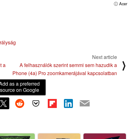
ⓘ Acer
rályság
Next article
⟩
t a
A felhasználók szerint semmi sem hazudik a
Phone (4a) Pro zoomkamerájával kapcsolatban
Add as a preferred
source on Google