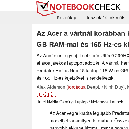
Kezdőlap
Tesztek / áttekintők
Az Acer a vártnál korábban k
GB RAM-mal és 165 Hz-es ki
Az Acer most egy új, Intel Core Ultra 9 290H
ellátott játékos laptopot adott ki. A vártnál h
Predator Helios Neo 18 laptop 115 W-os GP
és 165 Hz-es kijelzővel is rendelkezik.
Alex Alderson (
fordította
DeepL / Ninh Duy),
🇺🇸
🇩🇪
...
Intel
Nvidia
Gaming
Laptop / Notebook
Launch
Az Acer végre kiadta legújabb Predato
modelljét valamilyen formában. Összef
nagyobb akkumulátorral, mint a tavaly