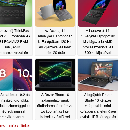
enovo új ThinkPad-
Az Acer új 14
A Lenovo új 16
 ad ki Európában 96
hüvelykes laptopot ad
hüvelykes laptopot ad
B LPCAMM2 RAM-
ki Európában 120 Hz-
ki világszerte AMD
mal, AMD
es kijelzővel és több
processzorokkal és
rocesszorokkal és
mint 20 órás
500 nit kijelzővel
120 Hz-es OLED
akkumulátor-
05/29/2026
ijelzővel
üzemidővel
05/29/2026
05/29/2026
 AlmaLinux 10.2 és
A Razer Blade 16
A legújabb Razer
frissített fordítókkal,
akkumulátorának
Blade 16 kétszer
ított biztonsággal és
élettartama több órával
világosabb, mint
még sok mással
tovább tart az Intel
korábban, a jelentősen
érkezik
helyett az AMD-vel
javított HDR-támogatás
05/28/2026
érdekében
05/28/2026
05/28/2026
ow more articles