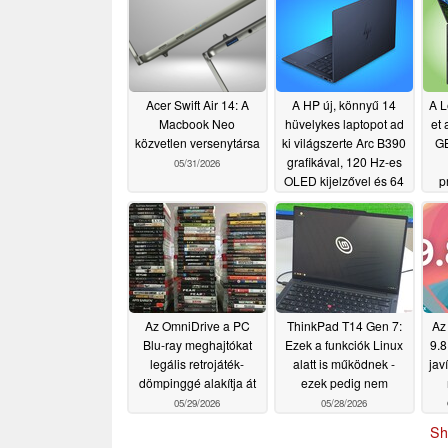
Acer Swift Air 14: A
A HP új, könnyű 14
A L
Macbook Neo
hüvelykes laptopot ad
et
közvetlen versenytársa
ki világszerte Arc B390
G
grafikával, 120 Hz-es
05/31/2026
OLED kijelzővel és 64
p
GB RAM-mal
05/29/2026
k
Az OmniDrive a PC
ThinkPad T14 Gen 7:
Az
Blu-ray meghajtókat
Ezek a funkciók Linux
9.8 
legális retrojáték-
alatt is működnek -
jav
dömpinggé alakítja át
ezek pedig nem
05/29/2026
05/28/2026
Sh