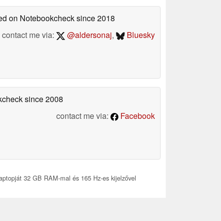
shed on Notebookcheck
since 2018
contact me via:
@aldersonaj
,
Bluesky
okcheck
since 2008
contact me via:
Facebook
 laptopját 32 GB RAM-mal és 165 Hz-es kijelzővel