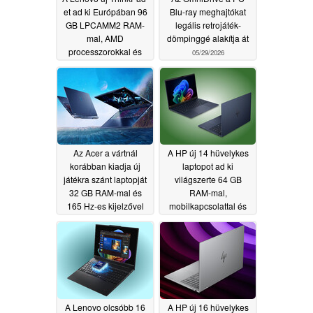
et ad ki Európában 96
Blu-ray meghajtókat
GB LPCAMM2 RAM-
legális retrojáték-
mal, AMD
dömpinggé alakítja át
processzorokkal és
05/29/2026
120 Hz-es OLED
kijelzővel
05/29/2026
Az Acer a vártnál
A HP új 14 hüvelykes
korábban kiadja új
laptopot ad ki
játékra szánt laptopját
világszerte 64 GB
32 GB RAM-mal és
RAM-mal,
165 Hz-es kijelzővel
mobilkapcsolattal és
120 Hz-es OLED-
05/28/2026
kijelzővel
05/28/2026
A Lenovo olcsóbb 16
A HP új 16 hüvelykes