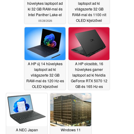
hüvelykes laptopot ad
laptopot ad ki
ki 32 GB RAM-mal és
világszerte 32 GB
Intel Panther Lake-el
RAM-mal és 1100 nit
OLED kijelzővel
05/28/2026
05/27/2026
A HP új 14 hüvelykes
A HP olcsóbb, 16
laptopot ad ki
hüvelykes gamer
világszerte 32 GB
laptopot ad ki Nvidia
RAM-mal és 120 Hz-es
GeForce RTX 5070 12
OLED kijelzővel
GB és 165 Hz-es
OLED kijelzővel
05/27/2026
05/27/2026
A NEC Japan
Windows 11