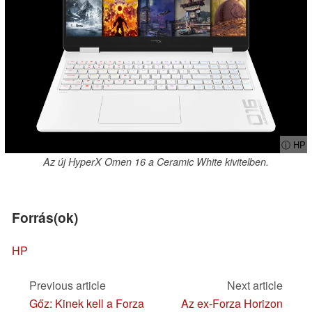
ⓘ HP
Az új HyperX Omen 16 a Ceramic White kivitelben.
Forrás(ok)
HP
Previous article
Next article
Gőz: Kinek kell a Forza
Az ex-Forza Horizon