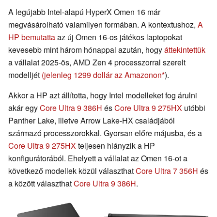
A legújabb Intel-alapú HyperX Omen 16 már
megvásárolható valamilyen formában. A kontextushoz,
A
HP bemutatta
az új Omen 16-os játékos laptopokat
kevesebb mint három hónappal azután, hogy
áttekintettük
a vállalat 2025-ös, AMD Zen 4 processzorral szerelt
modelljét
(jelenleg 1299 dollár az Amazonon
).
Akkor a HP azt állította, hogy Intel modelleket fog árulni
akár egy
Core Ultra 9 386H
és
Core Ultra 9 275HX
utóbbi
Panther Lake, illetve Arrow Lake-HX családjából
származó processzorokkal. Gyorsan előre májusba, és a
Core Ultra 9 275HX
teljesen hiányzik a HP
konfigurátorából. Ehelyett a vállalat az Omen 16-ot a
következő modellek közül választhat
Core Ultra 7 356H
és
a között választhat
Core Ultra 9 386H
.