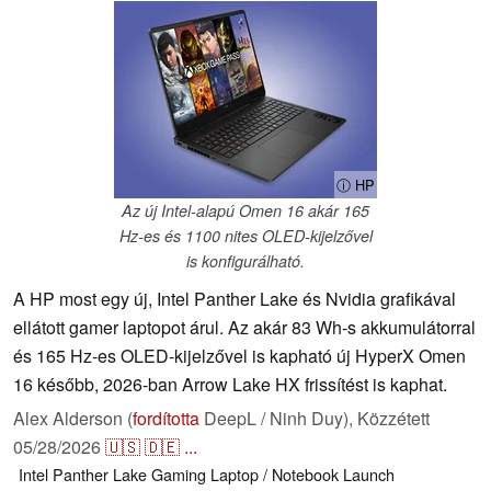
ⓘ HP
Az új Intel-alapú Omen 16 akár 165
Hz-es és 1100 nites OLED-kijelzővel
is konfigurálható.
A HP most egy új, Intel Panther Lake és Nvidia grafikával
ellátott gamer laptopot árul. Az akár 83 Wh-s akkumulátorral
és 165 Hz-es OLED-kijelzővel is kapható új HyperX Omen
16 később, 2026-ban Arrow Lake HX frissítést is kaphat.
Alex Alderson (
fordította
DeepL / Ninh Duy),
Közzétett
05/28/2026
🇺🇸
🇩🇪
...
Intel
Panther Lake
Gaming
Laptop / Notebook
Launch