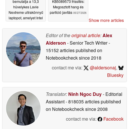
bemutatja a 13,3
KB5089573 frissítés:
hüvelykes Lavie
Megosztott hang és
Nextreme ultrakönnyű
partíció javítás
05/27/2026
laptopot, amelyet Intel
Show more articles
Core Ultra 7 258V CPU
hajt
05/27/2026
Editor of the
original article
:
Alex
Alderson
- Senior Tech Writer
-
15152 articles published on
Notebookcheck
since 2018
contact me via:
@aldersonaj
,
Bluesky
Translator:
Ninh Ngoc Duy
- Editorial
Assistant
- 818035 articles published
on Notebookcheck
since 2008
contact me via:
Facebook