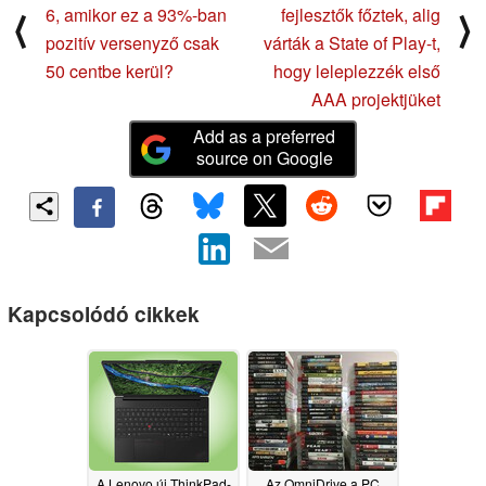
6, amikor ez a 93%-ban
fejlesztők főztek, alig
⟨
⟩
pozitív versenyző csak
várták a State of Play-t,
50 centbe kerül?
hogy leleplezzék első
AAA projektjüket
Add as a preferred
source on Google
Kapcsolódó cikkek
A Lenovo új ThinkPad-
Az OmniDrive a PC