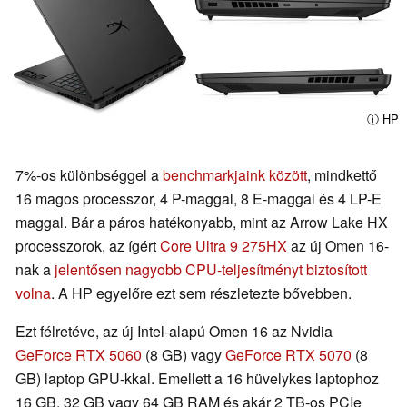
ⓘ HP
7%-os különbséggel a
benchmarkjaink között
, mindkettő
16 magos processzor, 4 P-maggal, 8 E-maggal és 4 LP-E
maggal. Bár a páros hatékonyabb, mint az Arrow Lake HX
processzorok, az ígért
Core Ultra 9 275HX
az új Omen 16-
nak a
jelentősen nagyobb CPU-teljesítményt biztosított
volna
. A HP egyelőre ezt sem részletezte bővebben.
Ezt félretéve, az új Intel-alapú Omen 16 az Nvidia
GeForce RTX 5060
(8 GB) vagy
GeForce RTX 5070
(8
GB) laptop GPU-kkal. Emellett a 16 hüvelykes laptophoz
16 GB, 32 GB vagy 64 GB RAM és akár 2 TB-os PCIe