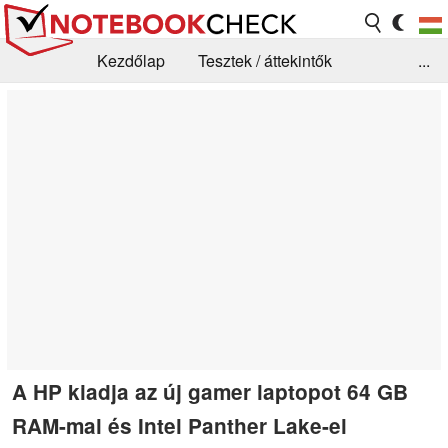
Kezdőlap
Tesztek / áttekintők
...
Hírek
GYIK / Technológia / Benchmarkok
Könyvtár
Kapcsolat
A HP kiadja az új gamer laptopot 64 GB
RAM-mal és Intel Panther Lake-el