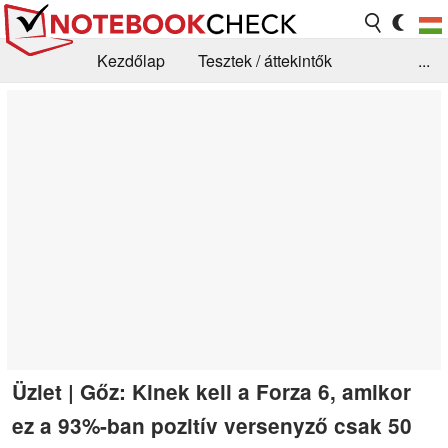
Kezdőlap
Tesztek / áttekintők
...
Hírek
GYIK / Technológia / Benchmarkok
Könyvtár
Kapcsolat
Üzlet | Gőz: Kinek kell a Forza 6, amikor
ez a 93%-ban pozitív versenyző csak 50