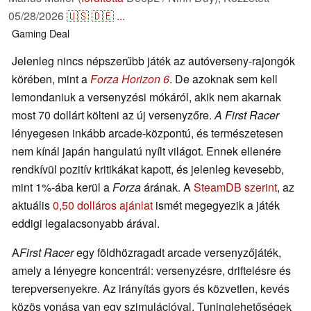
05/28/2026
🇺🇸
🇩🇪
...
Gaming
Deal
Jelenleg nincs népszerűbb játék az autóverseny-rajongók
körében, mint a
Forza Horizon 6
. De azoknak sem kell
lemondaniuk a versenyzési mókáról, akik nem akarnak
most 70 dollárt költeni az új versenyzőre.
A First Racer
lényegesen inkább arcade-központú, és természetesen
nem kínál japán hangulatú nyílt világot. Ennek ellenére
rendkívül pozitív kritikákat kapott, és jelenleg kevesebb,
mint 1%-ába kerül a
Forza
árának. A
SteamDB szerint
, az
aktuális
0,50 dolláros ajánlat
ismét megegyezik a játék
eddigi legalacsonyabb árával.
A
First Racer
egy földhözragadt arcade versenyzőjáték,
amely a lényegre koncentrál: versenyzésre, driftelésre és
terepversenyekre. Az irányítás gyors és közvetlen, kevés
közös vonása van egy szimulációval. Tuninglehetőségek