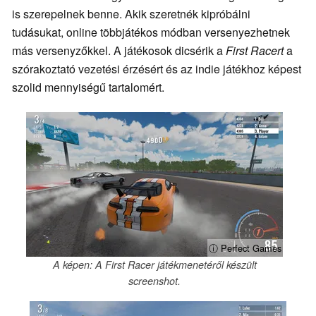
is szerepelnek benne. Akik szeretnék kipróbálni
tudásukat, online többjátékos módban versenyezhetnek
más versenyzőkkel. A játékosok dicsérik a
First Racert
a
szórakoztató vezetési érzésért és az indie játékhoz képest
szolid mennyiségű tartalomért.
ⓘ Perfect Games
A képen: A First Racer játékmenetéről készült
screenshot.