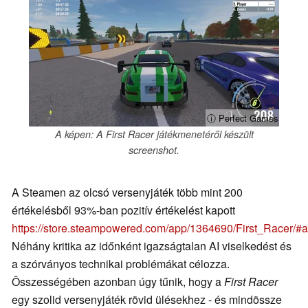
ⓘ Perfect Games
A képen: A First Racer játékmenetéről készült
screenshot.
A Steamen az olcsó versenyjáték több mint 200
értékelésből 93%-ban pozitív értékelést kapott
https://store.steampowered.com/app/1364690/First_Racer/
Néhány kritika az időnként igazságtalan AI viselkedést és
a szórványos technikai problémákat célozza.
Összességében azonban úgy tűnik, hogy a
First Racer
egy szolid versenyjáték rövid ülésekhez - és mindössze