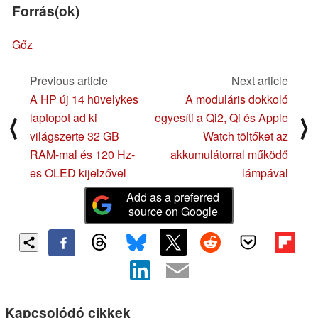
Forrás(ok)
Gőz
Previous article
Next article
A HP új 14 hüvelykes
A moduláris dokkoló
laptopot ad ki
egyesíti a Qi2, Qi és Apple
⟨
⟩
világszerte 32 GB
Watch töltőket az
RAM-mal és 120 Hz-
akkumulátorral működő
es OLED kijelzővel
lámpával
Add as a preferred
source on Google
Kapcsolódó cikkek