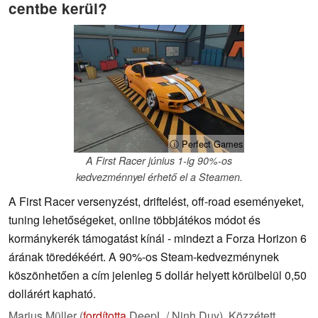
centbe kerül?
ⓘ Perfect Games
A First Racer június 1-ig 90%-os
kedvezménnyel érhető el a Steamen.
A First Racer versenyzést, driftelést, off-road eseményeket,
tuning lehetőségeket, online többjátékos módot és
kormánykerék támogatást kínál - mindezt a Forza Horizon 6
árának töredékéért. A 90%-os Steam-kedvezménynek
köszönhetően a cím jelenleg 5 dollár helyett körülbelül 0,50
dollárért kapható.
Marius Müller (
fordította
DeepL / Ninh Duy),
Közzétett