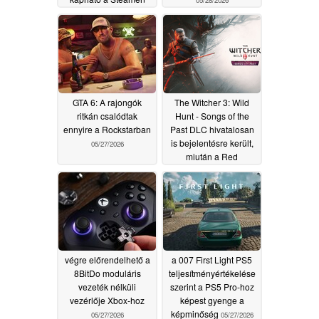
05/31/2026
GTA 6: A rajongók
The Witcher 3: Wild
ritkán csalódtak
Hunt - Songs of the
ennyire a Rockstarban
Past DLC hivatalosan
is bejelentésre került,
05/27/2026
miután a Red
Launcher kiszivárgása
miatt a CD Projekt
kénytelen volt
megmagyarázni a
dolgot
05/27/2026
végre előrendelhető a
a 007 First Light PS5
8BitDo moduláris
teljesítményértékelése
vezeték nélküli
szerint a PS5 Pro-hoz
vezérlője Xbox-hoz
képest gyenge a
képminőség
05/27/2026
05/27/2026