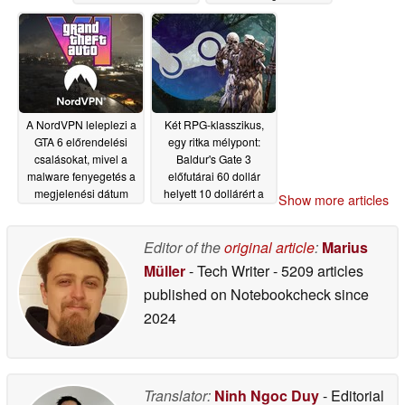
A NordVPN leleplezi a
Két RPG-klasszikus,
GTA 6 előrendelési
egy ritka mélypont:
csalásokat, mivel a
Baldur's Gate 3
malware fenyegetés a
előfutárai 60 dollár
megjelenési dátum
helyett 10 dollárért a
Show more articles
előtt emelkedik
Steam-en
05/26/2026
05/27/2026
Editor of the
original article
:
Marius
Müller
- Tech Writer
- 5209 articles
published on Notebookcheck
since
2024
Translator:
Ninh Ngoc Duy
- Editorial