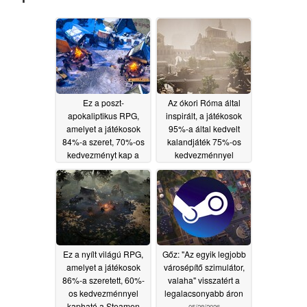
Ez a poszt-
Az ókori Róma által
apokaliptikus RPG,
inspirált, a játékosok
amelyet a játékosok
95%-a által kedvelt
84%-a szeret, 70%-os
kalandjáték 75%-os
kedvezményt kap a
kedvezménnyel
Steamen
kapható a Steamen
06/06/2026
06/02/2026
Ez a nyílt világú RPG,
Gőz: "Az egyik legjobb
amelyet a játékosok
városépítő szimulátor,
86%-a szeretett, 60%-
valaha" visszatért a
os kedvezménnyel
legalacsonyabb áron
kapható a Steamen
05/28/2026