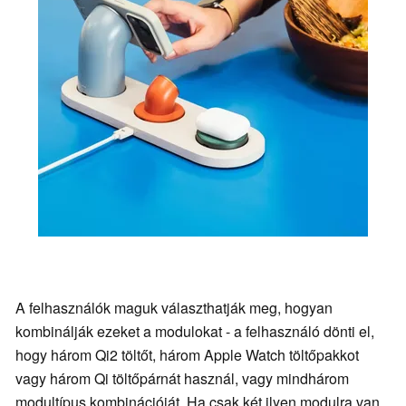
A felhasználók maguk választhatják meg, hogyan
kombinálják ezeket a modulokat - a felhasználó dönti el,
hogy három Qi2 töltőt, három Apple Watch töltőpakkot
vagy három Qi töltőpárnát használ, vagy mindhárom
modultípus kombinációját. Ha csak két ilyen modulra van