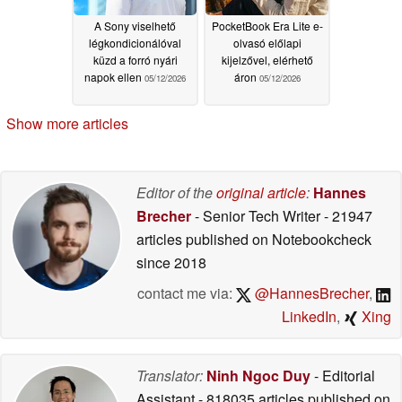
A Sony viselhető
PocketBook Era Lite e-
légkondicionálóval
olvasó előlapi
küzd a forró nyári
kijelzővel, elérhető
napok ellen
áron
05/12/2026
05/12/2026
Show more articles
Editor of the
original article
:
Hannes
Brecher
- Senior Tech Writer
- 21947
articles published on Notebookcheck
since 2018
contact me via:
@HannesBrecher
,
LinkedIn
,
Xing
Translator:
Ninh Ngoc Duy
- Editorial
Assistant
- 818035 articles published on