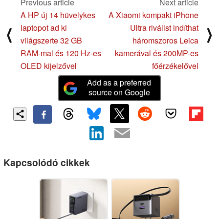
Previous article
Next article
A HP új 14 hüvelykes
A Xiaomi kompakt iPhone
laptopot ad ki
Ultra riválist indíthat
⟨
⟩
világszerte 32 GB
háromszoros Leica
RAM-mal és 120 Hz-es
kamerával és 200MP-es
OLED kijelzővel
főérzékelővel
Add as a preferred
source on Google
Kapcsolódó cikkek