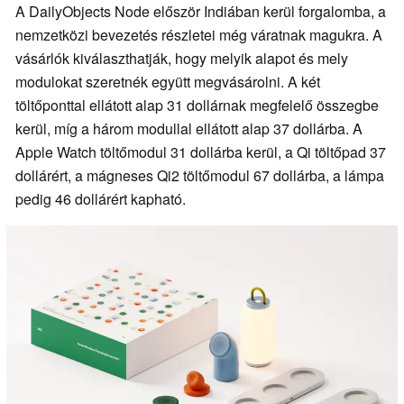
A DailyObjects Node először Indiában kerül forgalomba, a
nemzetközi bevezetés részletei még váratnak magukra. A
vásárlók kiválaszthatják, hogy melyik alapot és mely
modulokat szeretnék együtt megvásárolni. A két
töltőponttal ellátott alap 31 dollárnak megfelelő összegbe
kerül, míg a három modullal ellátott alap 37 dollárba. A
Apple Watch töltőmodul 31 dollárba kerül, a Qi töltőpad 37
dollárért, a mágneses Qi2 töltőmodul 67 dollárba, a lámpa
pedig 46 dollárért kapható.