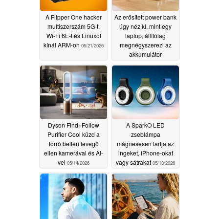
A Flipper One hacker
Az erősített power bank
multiszerszám 5G-t,
úgy néz ki, mint egy
Wi-Fi 6E-t és Linuxot
laptop, állítólag
kínál ARM-on
megnégyszerezi az
05/21/2026
akkumulátor
élettartamát
05/15/2026
Dyson Find+Follow
A SparkO LED
Purifier Cool küzd a
zseblámpa
forró beltéri levegő
mágnesesen tartja az
ellen kamerával és AI-
ingeket, iPhone-okat
vel
vagy sátrakat
05/14/2026
05/13/2026