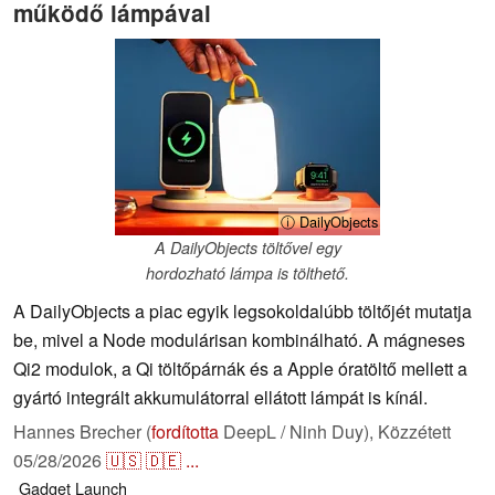
működő lámpával
ⓘ DailyObjects
A DailyObjects töltővel egy
hordozható lámpa is tölthető.
A DailyObjects a piac egyik legsokoldalúbb töltőjét mutatja
be, mivel a Node modulárisan kombinálható. A mágneses
Qi2 modulok, a Qi töltőpárnák és a Apple óratöltő mellett a
gyártó integrált akkumulátorral ellátott lámpát is kínál.
Hannes Brecher (
fordította
DeepL / Ninh Duy),
Közzétett
05/28/2026
🇺🇸
🇩🇪
...
Gadget
Launch