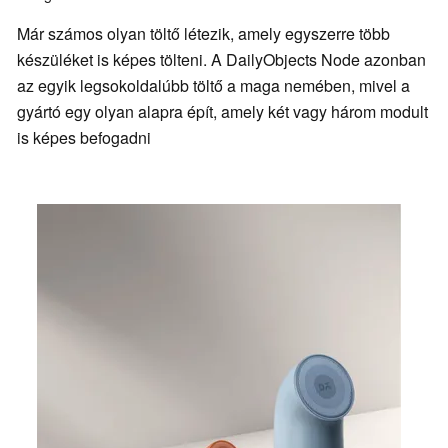
Már számos olyan töltő létezik, amely egyszerre több
készüléket is képes tölteni. A DailyObjects Node azonban
az egyik legsokoldalúbb töltő a maga nemében, mivel a
gyártó egy olyan alapra épít, amely két vagy három modult
is képes befogadni