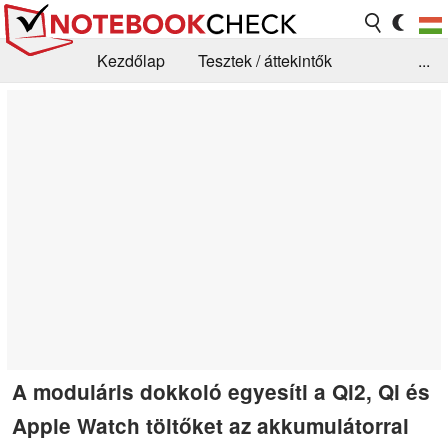
Kezdőlap
Tesztek / áttekintők
...
Hírek
GYIK / Technológia / Benchmarkok
Könyvtár
Kapcsolat
A moduláris dokkoló egyesíti a Qi2, Qi és
Apple Watch töltőket az akkumulátorral