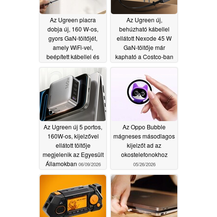
Az Ugreen piacra
Az Ugreen új,
dobja új, 160 W-os,
behúzható kábellel
gyors GaN-töltőjét,
ellátott Nexode 45 W
amely WiFi-vel,
GaN-töltője már
beépített kábellel és
kapható a Costco-ban
kijelzővel rendelkezik
07/08/2026
07/30/2026
Az Ugreen új 5 portos,
Az Oppo Bubble
160W-os, kijelzővel
mágneses másodlagos
ellátott töltője
kijelzőt ad az
megjelenik az Egyesült
okostelefonokhoz
Államokban
06/09/2026
05/26/2026