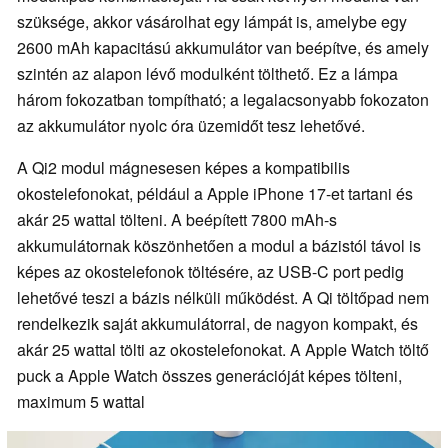
szüksége, akkor vásárolhat egy lámpát is, amelybe egy
2600 mAh kapacitású akkumulátor van beépítve, és amely
szintén az alapon lévő modulként tölthető. Ez a lámpa
három fokozatban tompítható; a legalacsonyabb fokozaton
az akkumulátor nyolc óra üzemidőt tesz lehetővé.
A Qi2 modul mágnesesen képes a kompatibilis
okostelefonokat, például a Apple iPhone 17-et tartani és
akár 25 wattal tölteni. A beépített 7800 mAh-s
akkumulátornak köszönhetően a modul a bázistól távol is
képes az okostelefonok töltésére, az USB-C port pedig
lehetővé teszi a bázis nélküli működést. A Qi töltőpad nem
rendelkezik saját akkumulátorral, de nagyon kompakt, és
akár 25 wattal tölti az okostelefonokat. A Apple Watch töltő
puck a Apple Watch összes generációját képes tölteni,
maximum 5 wattal