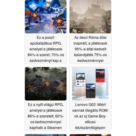
Ez a poszt-
Az ókori Róma által
apokaliptikus RPG,
inspirált, a játékosok
amelyet a játékosok
95%-a által kedvelt
84%-a szeret, 70%-os
kalandjáték 75%-os
kedvezményt kap a
kedvezménnyel
Steamen
kapható a Steamen
06/06/2026
06/02/2026
Ez a nyílt világú RPG,
Lenovo G02: Miért
amelyet a játékosok
vannak illegális ROM-
86%-a szeretett, 60%-
ok az új Game Boy-
os kedvezménnyel
stílusú
kapható a Steamen
kéziszámítógépen
05/31/2026
05/28/2026