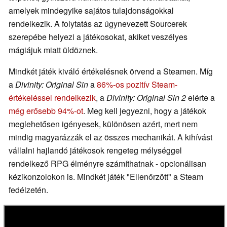
amelyek mindegyike sajátos tulajdonságokkal
rendelkezik. A folytatás az úgynevezett Sourcerek
szerepébe helyezi a játékosokat, akiket veszélyes
mágiájuk miatt üldöznek.
Mindkét játék kiváló értékelésnek örvend a Steamen. Míg
a
Divinity: Original Sin
a
86%-os pozitív Steam-
értékeléssel rendelkezik
, a
Divinity: Original Sin 2
elérte a
még erősebb 94%-ot
. Meg kell jegyezni, hogy a játékok
meglehetősen igényesek, különösen azért, mert nem
mindig magyarázzák el az összes mechanikát. A kihívást
vállalni hajlandó játékosok rengeteg mélységgel
rendelkező RPG élményre számíthatnak - opcionálisan
kézikonzolokon is. Mindkét játék "Ellenőrzött" a Steam
fedélzetén.