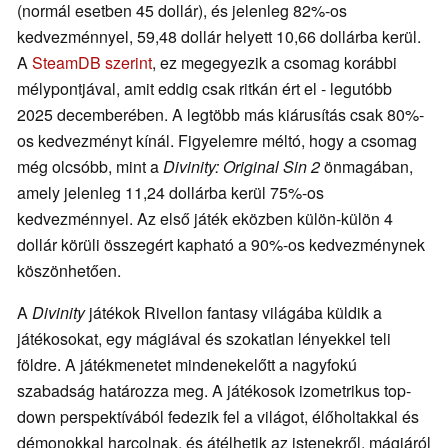
(normál esetben 45 dollár), és jelenleg 82%-os
kedvezménnyel, 59,48 dollár helyett 10,66 dollárba kerül.
A
SteamDB szerint
, ez megegyezik a csomag korábbi
mélypontjával, amit eddig csak ritkán ért el - legutóbb
2025 decemberében. A legtöbb más kiárusítás csak 80%-
os kedvezményt kínál. Figyelemre méltó, hogy a csomag
még olcsóbb, mint a
Divinity: Original Sin 2
önmagában,
amely jelenleg 11,24 dollárba kerül 75%-os
kedvezménnyel. Az első játék eközben külön-külön 4
dollár körüli összegért kapható a 90%-os kedvezménynek
köszönhetően.
A
Divinity
játékok Rivellon fantasy világába küldik a
játékosokat, egy mágiával és szokatlan lényekkel teli
földre. A játékmenetet mindenekelőtt a nagyfokú
szabadság határozza meg. A játékosok izometrikus top-
down perspektívából fedezik fel a világot, élőholtakkal és
démonokkal harcolnak, és átélhetik az istenekről, mágiáról