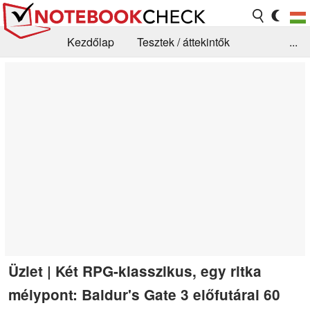
Kezdőlap
Tesztek / áttekintők
...
Hírek
GYIK / Technológia / Benchmarkok
Könyvtár
Kapcsolat
Üzlet | Két RPG-klasszikus, egy ritka
mélypont: Baldur's Gate 3 előfutárai 60