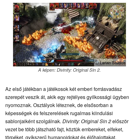
ⓘ Larian Studios
A képen: Divinity: Original Sin 2.
Az első játékban a játékosok két emberi forrásvadász
szerepét veszik át, akik egy rejtélyes gyilkossági ügyben
nyomoznak. Osztályok léteznek, de elsősorban a
képességek és felszerelések rugalmas kiindulási
sablonjaiként szolgálnak.
Divinity: Original Sin 2
először
vezet be több játszható fajt, köztük embereket, elfeket,
törpéket, gyíkszerű humanoidokat és élőhalottakat,