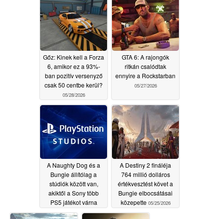
Gőz: Kinek kell a Forza
GTA 6: A rajongók
6, amikor ez a 93%-
ritkán csalódtak
ban pozitív versenyző
ennyire a Rockstarban
csak 50 centbe kerül?
05/27/2026
05/28/2026
A Naughty Dog és a
A Destiny 2 fináléja
Bungie állítólag a
764 millió dolláros
stúdiók között van,
értékvesztést követ a
akiktől a Sony több
Bungie elbocsátásai
PS5 játékot várna
közepette
05/25/2026
05/26/2026