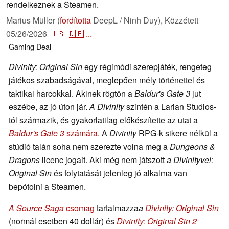
rendelkeznek a Steamen.
Marius Müller (
fordította
DeepL / Ninh Duy),
Közzétett
05/26/2026
🇺🇸
🇩🇪
...
Gaming
Deal
Divinity: Original Sin
egy régimódi szerepjáték, rengeteg
játékos szabadságával, meglepően mély történettel és
taktikai harcokkal. Akinek rögtön a
Baldur's Gate 3
jut
eszébe, az jó úton jár.
A Divinity
szintén a Larian Studios-
tól származik, és gyakorlatilag előkészítette az utat a
Baldur's Gate 3
számára
. A
Divinity
RPG-k sikere nélkül a
stúdió talán soha nem szerezte volna meg a
Dungeons &
Dragons
licenc jogait. Aki még nem játszott
a Divinityvel:
Original Sin
és folytatását jelenleg jó alkalma van
bepótolni a Steamen.
A Source Saga
csomag
tartalmazza
a
Divinity: Original Sin
(normál esetben 40 dollár) és
Divinity: Original Sin 2