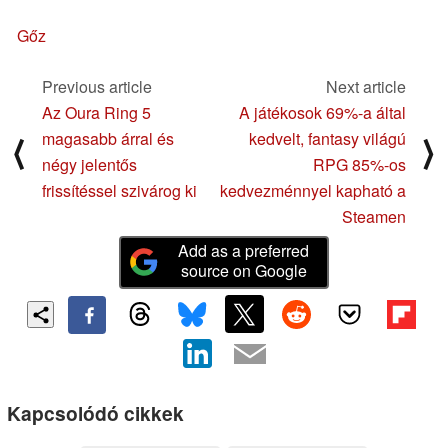
Gőz
Previous article
Next article
Az Oura Ring 5
A játékosok 69%-a által
magasabb árral és
kedvelt, fantasy világú
⟨
⟩
négy jelentős
RPG 85%-os
frissítéssel szivárog ki
kedvezménnyel kapható a
Steamen
Add as a preferred
source on Google
Kapcsolódó cikkek