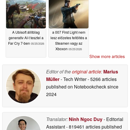
A Ubisoft állítólag
a 007 First Light nem
generatív AI-t tesztel a
lesz előzetes feltöltés a
Far Cry 7-ben
Steamen vagy az
05/25/2026
Xboxon
05/25/2026
Show more articles
Editor of the
original article
:
Marius
Müller
- Tech Writer
- 5266 articles
published on Notebookcheck
since
2024
Translator:
Ninh Ngoc Duy
- Editorial
Assistant
- 819461 articles published