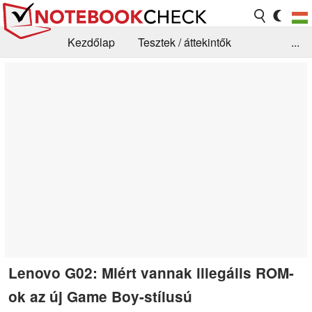
Kezdőlap
Tesztek / áttekintők
...
Hírek
GYIK / Technológia / Benchmarkok
Könyvtár
Kapcsolat
Lenovo G02: Miért vannak illegális ROM-
ok az új Game Boy-stílusú