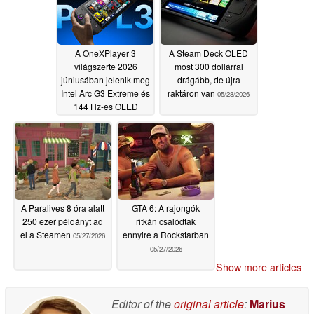
A OneXPlayer 3
A Steam Deck OLED
világszerte 2026
most 300 dollárral
júniusában jelenik meg
drágább, de újra
Intel Arc G3 Extreme és
raktáron van
05/28/2026
144 Hz-es OLED
kijelzővel
05/28/2026
A Paralives 8 óra alatt
GTA 6: A rajongók
250 ezer példányt ad
ritkán csalódtak
el a Steamen
ennyire a Rockstarban
05/27/2026
05/27/2026
Show more articles
Editor of the
original article
:
Marius