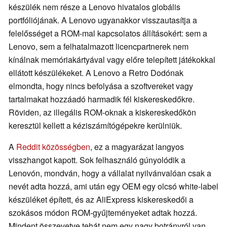
készülék nem része a Lenovo hivatalos globális
portfóliójának. A Lenovo ugyanakkor visszautasítja a
felelősséget a ROM-mal kapcsolatos állításokért: sem a
Lenovo, sem a felhatalmazott licencpartnerek nem
kínálnak memóriakártyával vagy előre telepített játékokkal
ellátott készülékeket. A Lenovo a Retro Dodónak
elmondta, hogy nincs befolyása a szoftvereket vagy
tartalmakat hozzáadó harmadik fél kiskereskedőkre.
Röviden, az illegális ROM-oknak a kiskereskedőkön
keresztül kellett a kéziszámítógépekre kerülniük.
A
Reddit közösségben
, ez a magyarázat langyos
visszhangot kapott. Sok felhasználó gúnyolódik a
Lenovón, mondván, hogy a vállalat nyilvánvalóan csak a
nevét adta hozzá, ami után egy OEM egy olcsó white-label
készüléket épített, és az AliExpress kiskereskedői a
szokásos módon ROM-gyűjteményeket adtak hozzá.
Mindent összevetve tehát nem egy nagy botrányról van