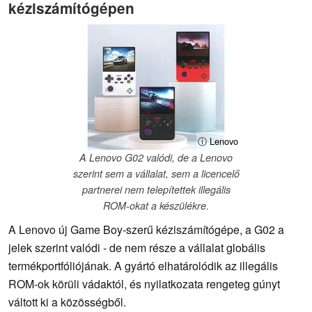
kéziszámítógépen
ⓘ Lenovo
A Lenovo G02 valódi, de a Lenovo
szerint sem a vállalat, sem a licencelő
partnerei nem telepítettek illegális
ROM-okat a készülékre.
A Lenovo új Game Boy-szerű kéziszámítógépe, a G02 a
jelek szerint valódi - de nem része a vállalat globális
termékportfóliójának. A gyártó elhatárolódik az illegális
ROM-ok körüli vádaktól, és nyilatkozata rengeteg gúnyt
váltott ki a közösségből.