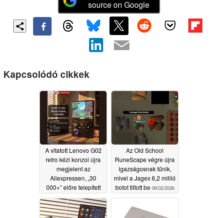
source on Google
Kapcsolódó cikkek
A vitatott Lenovo G02
Az Old School
retro kézi konzol újra
RuneScape végre újra
megjelent az
igazságosnak tűnik,
Aliexpressen, „30
mivel a Jagex 6,2 millió
000+” előre telepített
botot tiltott be
06/02/2026
ROM-mal
06/17/2026