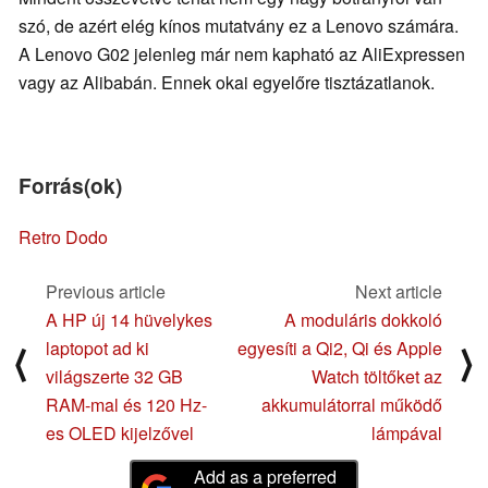
szó, de azért elég kínos mutatvány ez a Lenovo számára.
A Lenovo G02 jelenleg már nem kapható az AliExpressen
vagy az Alibabán. Ennek okai egyelőre tisztázatlanok.
Forrás(ok)
Retro Dodo
Previous article
Next article
A HP új 14 hüvelykes
A moduláris dokkoló
laptopot ad ki
egyesíti a Qi2, Qi és Apple
⟨
⟩
világszerte 32 GB
Watch töltőket az
RAM-mal és 120 Hz-
akkumulátorral működő
es OLED kijelzővel
lámpával
Add as a preferred