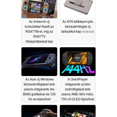
Az Anbernic új
Az AYN kétképernyős
funkciókkal frissíti az
kéziszámítógép új
RG477M-et, míg az
tartozékot kap
05/29/2026
RG477V
hibajavításokat kap
05/30/2026
Az Acer új Windows
A OneXPlayer
kéziszámítógépet dob
világszerte új kézi
piacra világszerte Arc
számítógépet dob
B390 grafikával és 120
piacra AMD Strix Halo,
Hz-es kijelzővel
700 nit OLED kijelzővel
és folyadékhűtéssel
05/28/2026
05/28/2026