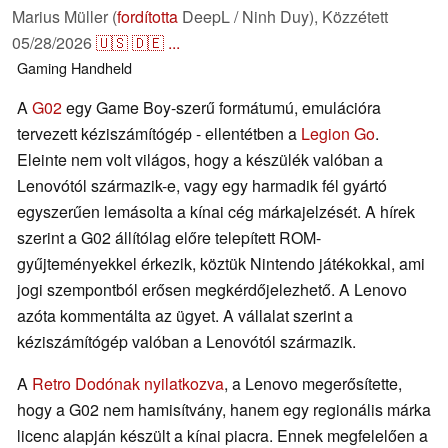
Marius Müller (
fordította
DeepL / Ninh Duy),
Közzétett
05/28/2026
🇺🇸
🇩🇪
...
Gaming
Handheld
A
G02
egy Game Boy-szerű formátumú, emulációra
tervezett kéziszámítógép - ellentétben a
Legion Go
.
Eleinte nem volt világos, hogy a készülék valóban a
Lenovótól származik-e, vagy egy harmadik fél gyártó
egyszerűen lemásolta a kínai cég márkajelzését. A hírek
szerint a G02 állítólag előre telepített ROM-
gyűjteményekkel érkezik, köztük Nintendo játékokkal, ami
jogi szempontból erősen megkérdőjelezhető. A Lenovo
azóta kommentálta az ügyet. A vállalat szerint a
kéziszámítógép valóban a Lenovótól származik.
A
Retro Dodónak nyilatkozva
, a Lenovo megerősítette,
hogy a G02 nem hamisítvány, hanem egy regionális márka
licenc alapján készült a kínai piacra. Ennek megfelelően a