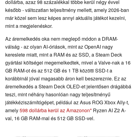
dollárba, azaz 98 százalékkal többe kerül négy évvel
később - változatlan teljesítmény mellett, amely 2026-ban
már közel sem lesz képes annyi aktuális játékot kezelni,
mint a megjelenéskor.
Az áremelkedés oka nem meglepő módon a DRAM-
válság - az olyan AI-óriások, mint az OpenAI nagy
kereslete miatt, mint a RAM és az SSD, a Steam Deck
gyártási költségei megemelkedtek, mivel a Valve-nak a 16
GB RAM-ot és az 512 GB és 1 TB közötti SSD-t a
korábbinál jóval magasabb áron kell beszereznie. Ez az
áremelkedés a Steam Deck OLED-et jelentősen drágábbá
teszi, mint néhány hasonlóan nagy teljesítményű
játékkéziszámítógépet, például az Asus ROG Xbox Ally-t,
amely
598 dollárba kerül az Amazonon
Ryzen AI Z2 A-
val, 16 GB RAM-mal és 512 GB SSD-vel.