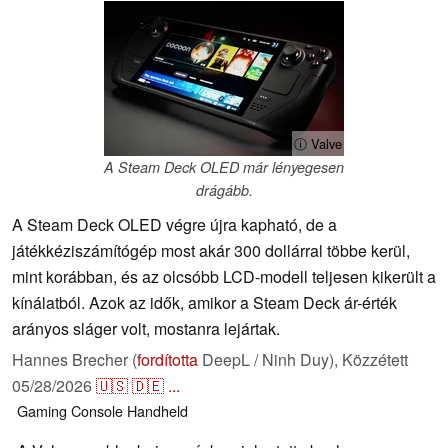
ⓘ Valve
A Steam Deck OLED már lényegesen
drágább.
A Steam Deck OLED végre újra kapható, de a
játékkéziszámítógép most akár 300 dollárral többe kerül,
mint korábban, és az olcsóbb LCD-modell teljesen kikerült a
kínálatból. Azok az idők, amikor a Steam Deck ár-érték
arányos sláger volt, mostanra lejártak.
Hannes Brecher (
fordította
DeepL / Ninh Duy),
Közzétett
05/28/2026
🇺🇸
🇩🇪
...
Gaming
Console
Handheld