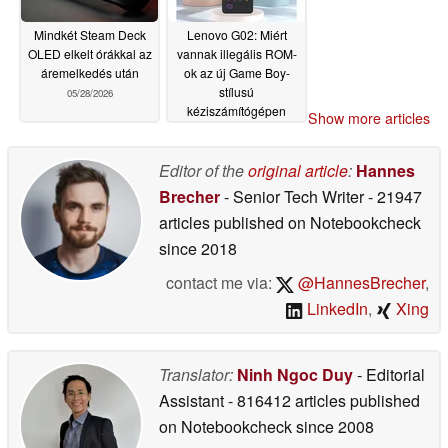
Mindkét Steam Deck
Lenovo G02: Miért
OLED elkelt órákkal az
vannak illegális ROM-
áremelkedés után
ok az új Game Boy-
stílusú
05/28/2026
kéziszámítógépen
Show more articles
05/28/2026
Editor of the
original article
:
Hannes
Brecher
- Senior Tech Writer
- 21947
articles published on Notebookcheck
since 2018
contact me via:
@HannesBrecher
,
LinkedIn
,
Xing
Translator:
Ninh Ngoc Duy
- Editorial
Assistant
- 816412 articles published
on Notebookcheck
since 2008