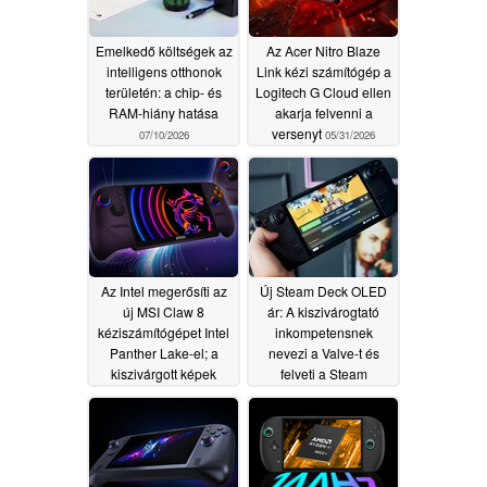
Emelkedő költségek az
Az Acer Nitro Blaze
intelligens otthonok
Link kézi számítógép a
területén: a chip- és
Logitech G Cloud ellen
RAM-hiány hatása
akarja felvenni a
versenyt
07/10/2026
05/31/2026
Az Intel megerősíti az
Új Steam Deck OLED
új MSI Claw 8
ár: A kiszivárogtató
kéziszámítógépet Intel
inkompetensnek
Panther Lake-el; a
nevezi a Valve-t és
kiszivárgott képek
felveti a Steam
radikális újratervezést
Machine árával
mutatnak
kapcsolatos
05/29/2026
aggályokat
05/29/2026