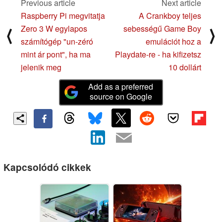
Previous article
Next article
Raspberry Pi megvitatja
A Crankboy teljes
Zero 3 W egylapos
sebességű Game Boy
⟨
⟩
számítógép "un-zéró
emulációt hoz a
mint ár pont", ha ma
Playdate-re - ha kifizetsz
jelenik meg
10 dollárt
Add as a preferred
source on Google
Kapcsolódó cikkek