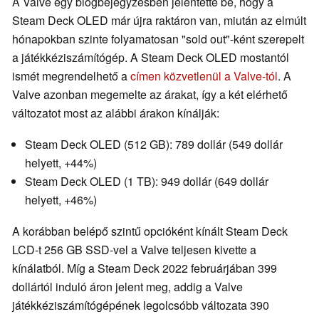
A Valve egy blogbejegyzésben jelentette be, hogy a
Steam Deck OLED már újra raktáron van, miután az elmúlt
hónapokban szinte folyamatosan "sold out"-ként szerepelt
a játékkéziszámítógép. A Steam Deck OLED mostantól
ismét megrendelhető a
címen közvetlenül a Valve-tól
. A
Valve azonban megemelte az árakat, így a két elérhető
változatot most az alábbi árakon kínálják:
Steam Deck OLED (512 GB): 789 dollár (549 dollár
helyett, +44%)
Steam Deck OLED (1 TB): 949 dollár (649 dollár
helyett, +46%)
A korábban belépő szintű opcióként kínált Steam Deck
LCD-t 256 GB SSD-vel a Valve teljesen kivette a
kínálatból. Míg a Steam Deck 2022 februárjában 399
dollártól induló áron jelent meg, addig a Valve
játékkéziszámítógépének legolcsóbb változata 390