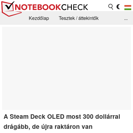
Kezdőlap
Tesztek / áttekintők
...
Hírek
GYIK / Technológia / Benchmarkok
Könyvtár
Kapcsolat
A Steam Deck OLED most 300 dollárral
drágább, de újra raktáron van