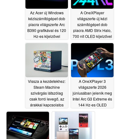
Az Acer új Windows
A OneXPlayer
kéziszámítógépet dob
világszerte új kézi
piacra világszerte Arc
számítógépet dob
B390 grafikával és 120
piacra AMD Strix Halo,
Hz-es kijelzővel
700 nit OLED kijelzővel
és folyadékhűtéssel
05/28/2026
05/28/2026
Vissza a kezdetekhez:
A OneXPlayer 3
Steam Machine
világszerte 2026
szivárgás látszólag
júniusában jelenik meg
csak forró levegő, az
Intel Arc G3 Extreme és
árakkal kapcsolatos
144 Hz-es OLED
aggodalmak nőnek
kijelzővel
05/28/2026
05/28/2026