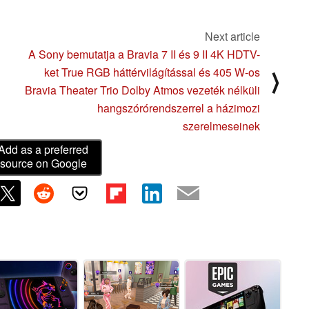
Next article
A Sony bemutatja a Bravia 7 II és 9 II 4K HDTV-
ket True RGB háttérvilágítással és 405 W-os
⟩
Bravia Theater Trio Dolby Atmos vezeték nélküli
hangszórórendszerrel a házimozi
szerelmeseinek
Add as a preferred
source on Google