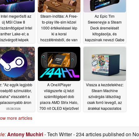
 Intel megerősíti az
Steam-indítás: A Free-
Az Epic Tim
új MSI Claw 8
to-play life-sim közel
Sweeneyje a Steam
iszámítógépet Intel
1000 értékeléssel lép
Deck áremelését
anther Lake-el; a
ki a korai
kifogásolja, és
iszivárgott képek
hozzáférésből, de van
kapzsinak nevezi Gabe
ikális újratervezést
egy bökkenő
Newellt
05/29/2026
05/29/2026
mutatnak
05/29/2026
: "Az egyik legjobb
A OneXPlayer
Vissza a kezdetekhez:
rosépítő szimulátor,
világszerte új kézi
Steam Machine
alaha" visszatért a
számítógépet dob
szivárgás látszólag
galacsonyabb áron
piacra AMD Strix Halo,
csak forró levegő, az
700 nit OLED kijelzővel
árakkal kapcsolatos
05/28/2026
és folyadékhűtéssel
aggodalmak nőnek
ow more articles
05/28/2026
05/28/2026
cle
:
Antony Muchiri
- Tech Writer
- 234 articles published on 