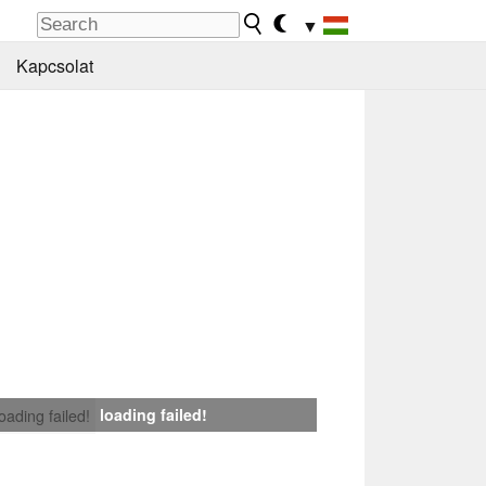
▼
Kapcsolat
loading failed!
loading failed!