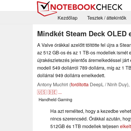
Kezdőlap
Tesztek / áttekintők
Mindkét Steam Deck OLED el
A Valve órákkal azelőtt töltötte fel újra a S
az 512 GB-os és az 1 TB-os modellek ismét e
újrakészletezés jelentős áremelkedéssel járt
modell 549 dollárról 789 dollárra, míg az 1 T
dollárral 949 dollárra emelkedett.
Antony Muchiri (
fordította
DeepL / Ninh Duy),
🇺🇸
🇩🇪
...
Handheld
Gaming
Ha azt remélted, hogy a kezedbe vehe
nincs szerencséd. Órákkal azután, hogy 
512GB és 1TB modellek teljesen
elkel