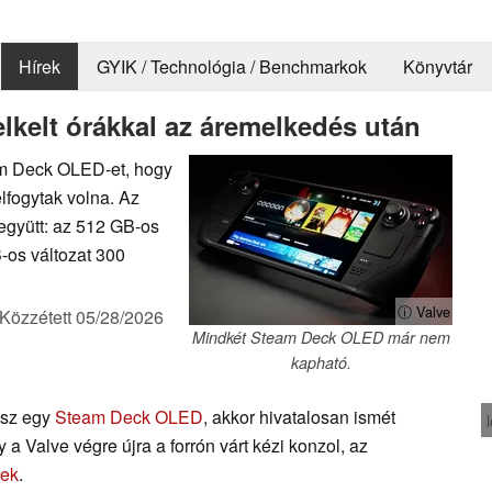
Hírek
GYIK / Technológia / Benchmarkok
Könyvtár
kelt órákkal az áremelkedés után
team Deck OLED-et, hogy
lfogytak volna. Az
 együtt: az 512 GB-os
B-os változat 300
ⓘ Valve
Közzétett
05/28/2026
Mindkét Steam Deck OLED már nem
kapható.
tsz egy
Steam Deck OLED
, akkor hivatalosan ismét
a Valve végre újra a forrón várt kézi konzol, az
tek
.