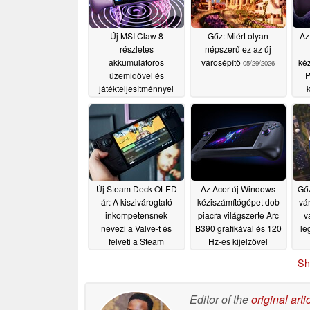
Új MSI Claw 8
Gőz: Miért olyan
Az
részletes
népszerű ez az új
akkumulátoros
városépítő
kéz
05/29/2026
üzemidővel és
P
játékteljesítménnyel
k
ugratott
rad
05/29/2026
Új Steam Deck OLED
Az Acer új Windows
Gőz
ár: A kiszivárogtató
kéziszámítógépet dob
vá
inkompetensnek
piacra világszerte Arc
v
nevezi a Valve-t és
B390 grafikával és 120
le
felveti a Steam
Hz-es kijelzővel
Machine árával
05/28/2026
Sh
kapcsolatos
aggályokat
05/29/2026
Editor of the
original arti