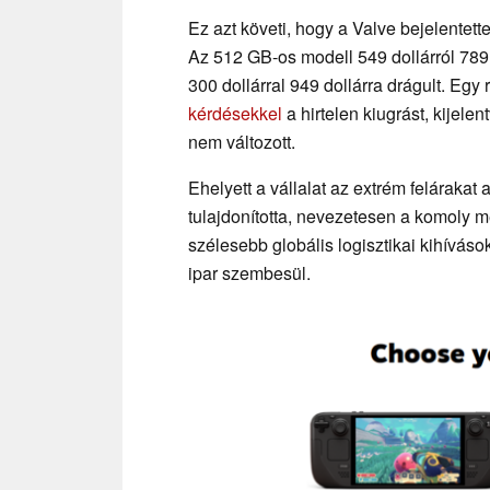
Ez azt követi, hogy a Valve bejelentet
Az 512 GB-os modell 549 dollárról 789
300 dollárral 949 dollárra drágult. Egy 
kérdésekkel
a hirtelen kiugrást, kijele
nem változott.
Ehelyett a vállalat az extrém felárakat
tulajdonította, nevezetesen a komoly 
szélesebb globális logisztikai kihívás
ipar szembesül.