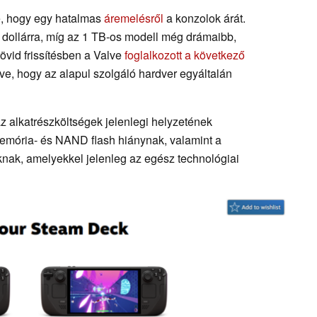
te, hogy egy hatalmas
áremelésről
a konzolok árát.
 dollárra, míg az 1 TB-os modell még drámaibb,
rövid frissítésben a Valve
foglalkozott a következő
ntve, hogy az alapul szolgáló hardver egyáltalán
 az alkatrészköltségek jelenlegi helyzetének
memória- és NAND flash hiánynak, valamint a
oknak, amelyekkel jelenleg az egész technológiai