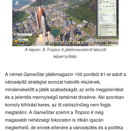
ⓘ Kalypso Media
A képen: A Tropico 6 játékmenetéről készült
képernyőkép.
A német
GameStar
játékmagazin 100 pontból 81-et adott a
városépítő stratégiai sorozat hatodik részének,
mindenekelőtt a játék szabadságát, az erős megjelenítést
és a jelentős mennyiségű tartalmat dicsérve. Aki azonban
komoly kihívást keres, az itt valószínűleg nem fogja
megtalálni. A GameStar szerint a
Tropico 6
még
magasabb nehézségi fokozaton is ritkán igazán
megterhelő, de ennek ellenére a városépítés és a politika