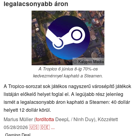
legalacsonyabb áron
ⓘ Kalypso Media
A Tropico 6 június 8-ig 70%-os
kedvezménnyel kapható a Steamen.
A Tropico-sorozat sok játékos nagyszerű városépítő játékok
listáján előkelő helyet foglal el. A legújabb rész jelenleg
ismét a legalacsonyabb áron kapható a Steamen: 40 dollár
helyett 12 dollár körül.
Marius Müller (
fordította
DeepL / Ninh Duy),
Közzétett
05/28/2026
🇺🇸
🇩🇪
...
Gaming
Deal