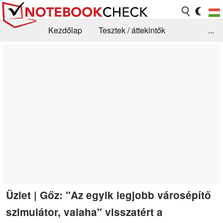
Kezdőlap
Tesztek / áttekintők
...
Hírek
GYIK / Technológia / Benchmarkok
Könyvtár
Kapcsolat
Üzlet | Gőz: "Az egyik legjobb városépítő
szimulátor, valaha" visszatért a