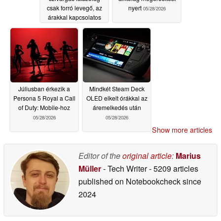
csak forró levegő, az
nyert
05/28/2026
árakkal kapcsolatos
aggodalmak nőnek
05/28/2026
Júliusban érkezik a
Mindkét Steam Deck
Persona 5 Royal a Call
OLED elkelt órákkal az
of Duty: Mobile-hoz
áremelkedés után
05/28/2026
05/28/2026
Show more articles
Editor of the
original article
:
Marius
Müller
- Tech Writer
- 5209 articles
published on Notebookcheck
since
2024