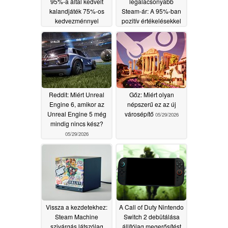
95%-a által kedvelt
legalacsonyabb
kalandjáték 75%-os
Steam-ár: A 95%-ban
kedvezménnyel
pozitív értékelésekkel
kapható a Steamen
rendelkező homokozós
RPG minden idők
06/02/2026
legalacsonyabb
Steam-árát éri el
05/29/2026
Reddit: Miért Unreal
Gőz: Miért olyan
Engine 6, amikor az
népszerű ez az új
Unreal Engine 5 még
városépítő
05/29/2026
mindig nincs kész?
05/29/2026
Vissza a kezdetekhez:
A Call of Duty Nintendo
Steam Machine
Switch 2 debütálása
szivárgás látszólag
állítólag megerősítést