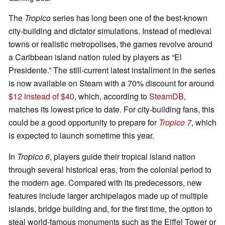
The
Tropico
series has long been one of the best-known
city-building and dictator simulations. Instead of medieval
towns or realistic metropolises, the games revolve around
a Caribbean island nation ruled by players as “El
Presidente.” The still-current latest installment in the series
is now available on Steam with a 70% discount for around
$12 instead of $40
, which, according to
SteamDB
,
matches its lowest price to date. For city-building fans, this
could be a good opportunity to prepare for
Tropico 7
, which
is expected to launch sometime this year.
In
Tropico 6
, players guide their tropical island nation
through several historical eras, from the colonial period to
the modern age. Compared with its predecessors, new
features include larger archipelagos made up of multiple
islands, bridge building and, for the first time, the option to
steal world-famous monuments such as the Eiffel Tower or