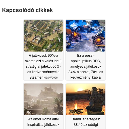
Kapcsolódó cikkek
A játékosok 90%-a
Ez a poszt-
szereti ezt a valós idejű
apokaliptikus RPG,
stratégiai játékot 50%-
amelyet a játékosok
os kedvezménnyel a
84%-a szeret, 70%-os
Steamen
kedvezményt kap a
06/07/2026
Steamen
06/06/2026
Az ókori Róma által
Bármi lehetséges:
inspirált, a játékosok
$8,40 az eddigi