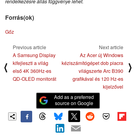
rendelkezésre állás függvénye lehet.
Forrás(ok)
Gőz
Previous article
Next article
A Samsung Display
Az Acer új Windows
kifejleszti a világ
kéziszámítógépet dob piacra
⟨
⟩
első 4K 360Hz-es
világszerte Arc B390
QD-OLED monitorát
grafikával és 120 Hz-es
kijelzővel
Add as a preferred
source on Google