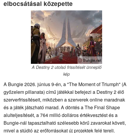
elbocsátásai közepette
ⓘ Bungie.net
A Destiny 2 utolsó frissítését ünneplő
kép
A Bungie 2026. június 9-én, a "The Moment of Triumph" (A
győzelem pillanata) című játékkal befejezi a Destiny 2 élő
szerverfrissítéseit, miközben a szerverek online maradnak
és a játék játszható marad. A döntés a The Final Shape
alulteljesítését, a 764 millió dolláros értékvesztést és a
Bungie-nál tapasztalható szélesebb körű zavarokat követi,
mivel a stúdió az erőforrásokat új projektek felé tereli.