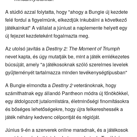
A stúdió azzal folytatta, hogy "ahogy a Bungie új kezdete
felé fordul a figyelmünk, elkezdjük inkubálni a következő
játékainkat" A vállalat a júniust a naplemente helyett egy
új fejezet kezdeteként fogalmazta meg.
Az utolsó javítás a
Destiny 2: The Moment of Triumph
nevet kapta, és úgy mutatják be, mint a játék emlékezetes
búcsúját, amely "a játékosoknak szóló szerelmes levelek
gyűjteményét tartalmazza minden tevékenységtípusban"
A Bungie elmondta a
Destiny 2
veteránoknak, hogy
számíthatnak egy állandó Pantheon módra új főnökökkel,
egy átdolgozott jutalomlistára, életminőségi finomításokra
és bőséges lehetőségekre, hogy újra felkereshessék a
játék néhány kedvenc célpontját és régióját.
Június 9-én a szerverek online maradnak, és a játékosok