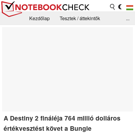
Kezdőlap
Tesztek / áttekintők
...
Hírek
GYIK / Technológia / Benchmarkok
Könyvtár
Kapcsolat
A Destiny 2 fináléja 764 millió dolláros
értékvesztést követ a Bungie