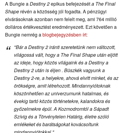
A Bungie a
Destiny 2
epikus befejezését
a The Final
Shape
révén a közösség jól fogadta. A pénzügyi
elvárásoknak azonban nem felelt meg, ami 764 millió
dolláros értékvesztést eredményezett. Ezt követően a
Bungie nemrég a
blogbejegyzésben írt:
"Bár a
Destiny 2
iránti szeretetünk nem változott,
világossá vált, hogy
a The Final Shape
után eljött
az ideje, hogy közös világaink és a
Destiny
a
Destiny 2
után is éljen
.
Büszkék vagyunk a
Destiny 2-re
, a helyekre, ahová elvitt minket, és az
örökségre, amit létrehozott. Mindannyiótoknak
köszönhetően az univerzumunk hatalmas, és
évekig tartó közös történetekre, kalandokra és
győzelmekre épül. A Kozmodromtól a Sápadt
Szívig és a Törvénytelen Határig, életre szóló
emlékeket és barátságokat kovácsoltunk
mindannyiótokkal."