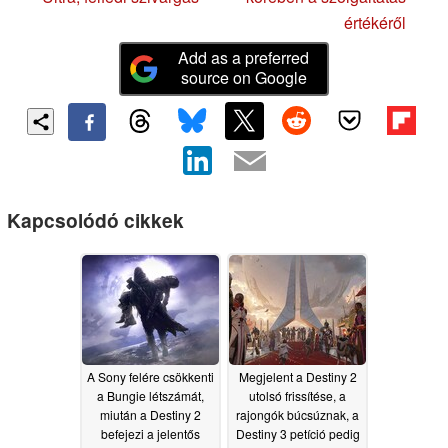
értékéről
Add as a preferred
source on Google
Kapcsolódó cikkek
A Sony felére csökkenti
Megjelent a Destiny 2
a Bungie létszámát,
utolsó frissítése, a
miután a Destiny 2
rajongók búcsúznak, a
befejezi a jelentős
Destiny 3 petíció pedig