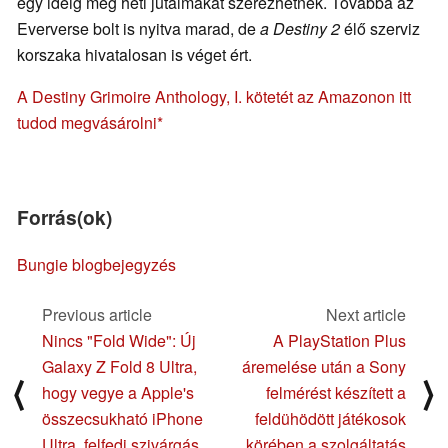
egy ideig még heti jutalmakat szerezhetnek. Továbbá az
Eververse bolt is nyitva marad, de
a Destiny 2
élő szerviz
korszaka hivatalosan is véget ért.
A Destiny Grimoire Anthology, I. kötetét az Amazonon itt
tudod megvásárolni
Forrás(ok)
Bungie blogbejegyzés
Previous article
Next article
Nincs "Fold Wide": Új
A PlayStation Plus
Galaxy Z Fold 8 Ultra,
áremelése után a Sony
⟨
⟩
hogy vegye a Apple's
felmérést készített a
összecsukható iPhone
feldühödött játékosok
Ultra, felfedi szivárgás
körében a szolgáltatás