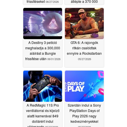
frissítéseket
átlépte a 370 000
06/27/2026
aláírást
06/10/2026
A Destiny 3 petíció
GTA 6: A rajongók
meghaladja a 300,000
ritkán csalódtak
aláírást a Bungie
ennyire a Rockstarban
frissítése után
06/01/2026
05/27/2026
A RedMagic 11S Pro
Szerdán indul a Sony
ventilátorral és kijelző
PlayStation Days of
alatti kamerával 849
Play 2026 nagy
dollárért indul
kedvezményekkel
világszerte