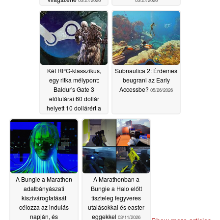
05/27/2026
05/27/2026
Két RPG-klasszikus,
Subnautica 2: Érdemes
egy ritka mélypont:
beugrani az Early
Baldur's Gate 3
Accessbe?
05/26/2026
előfutárai 60 dollár
helyett 10 dollárért a
Steam-en
05/26/2026
A Bungie a Marathon
A Marathonban a
adatbányászati
Bungie a Halo előtt
kiszivárogtatását
tiszteleg fegyveres
célozza az indulás
utalásokkal és easter
napján, és
eggekkel
03/11/2026