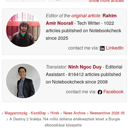
Show more articles
visszavonásokat ígér a
nem felfedett
tartalmakért
Editor of the
original article
:
Rahim
03/11/2026
Amir Noorali
- Tech Writer
- 1022
articles published on Notebookcheck
since 2025
contact me via:
LinkedIn
Translator:
Ninh Ngoc Duy
- Editorial
Assistant
- 816412 articles published
on Notebookcheck
since 2008
contact me via:
Facebook
>
Magyarország - Kezdőlap
>
Hírek
>
News Archive
>
Newsarchive 2026 05
> A Destiny 2 fináléja 764 millió dolláros értékvesztést követ a Bungie
elbocsátásai közepette