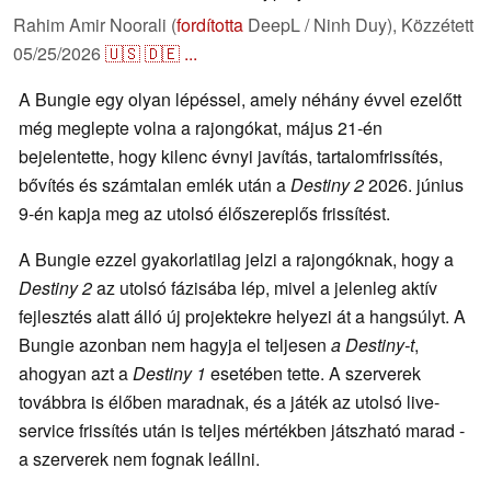
Rahim Amir Noorali (
fordította
DeepL / Ninh Duy),
Közzétett
05/25/2026
🇺🇸
🇩🇪
...
A Bungie egy olyan lépéssel, amely néhány évvel ezelőtt
még meglepte volna a rajongókat, május 21-én
bejelentette, hogy kilenc évnyi javítás, tartalomfrissítés,
bővítés és számtalan emlék után a
Destiny 2
2026. június
9-én kapja meg az utolsó élőszereplős frissítést.
A Bungie ezzel gyakorlatilag jelzi a rajongóknak, hogy a
Destiny 2
az utolsó fázisába lép, mivel a jelenleg aktív
fejlesztés alatt álló új projektekre helyezi át a hangsúlyt. A
Bungie azonban nem hagyja el teljesen
a Destiny-t
,
ahogyan azt a
Destiny 1
esetében tette. A szerverek
továbbra is élőben maradnak, és a játék az utolsó live-
service frissítés után is teljes mértékben játszható marad -
a szerverek nem fognak leállni.