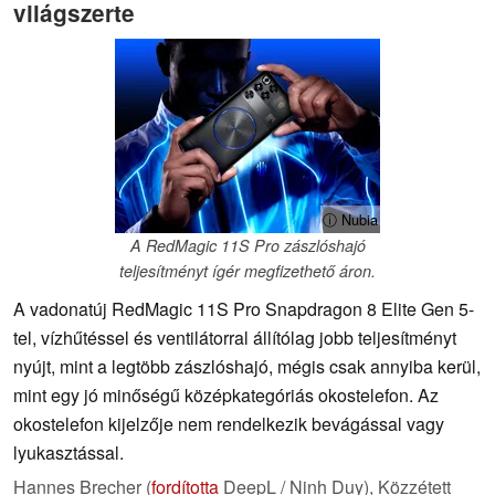
világszerte
ⓘ Nubia
A RedMagic 11S Pro zászlóshajó
teljesítményt ígér megfizethető áron.
A vadonatúj RedMagic 11S Pro Snapdragon 8 Elite Gen 5-
tel, vízhűtéssel és ventilátorral állítólag jobb teljesítményt
nyújt, mint a legtöbb zászlóshajó, mégis csak annyiba kerül,
mint egy jó minőségű középkategóriás okostelefon. Az
okostelefon kijelzője nem rendelkezik bevágással vagy
lyukasztással.
Hannes Brecher (
fordította
DeepL / Ninh Duy),
Közzétett