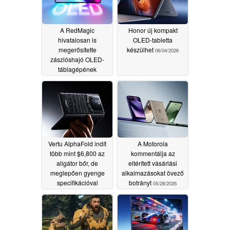
A RedMagic
Honor új kompakt
hivatalosan is
OLED-tabletta
megerősítette
készülhet
06/04/2026
zászlóshajó OLED-
táblagépének
világszintű piacra
dobását
06/29/2026
Vertu AlphaFold indít
A Motorola
több mint $6,800 az
kommentálja az
aligátor bőr, de
eltérített vásárlási
meglepően gyenge
alkalmazásokat övező
specifikációval
botrányt
05/28/2026
05/28/2026