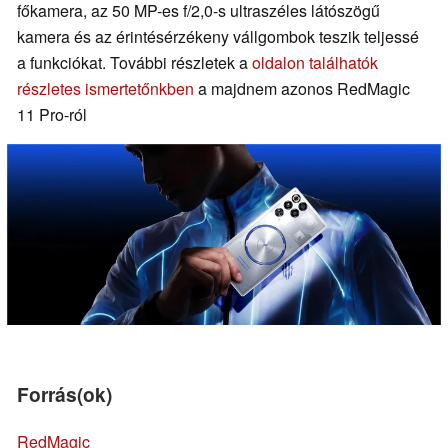
főkamera, az 50 MP-es f/2,0-s ultraszéles látószögű
kamera és az érintésérzékeny vállgombok teszik teljessé
a funkciókat. További részletek a
oldalon találhatók
részletes ismertetőnkben
a majdnem azonos RedMagic
11 Pro-ról
Forrás(ok)
RedMagic