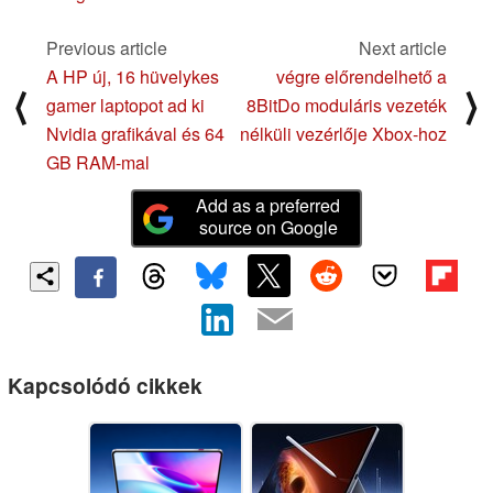
Previous article
Next article
A HP új, 16 hüvelykes
végre előrendelhető a
⟨
⟩
gamer laptopot ad ki
8BitDo moduláris vezeték
Nvidia grafikával és 64
nélküli vezérlője Xbox-hoz
GB RAM-mal
Add as a preferred
source on Google
Kapcsolódó cikkek