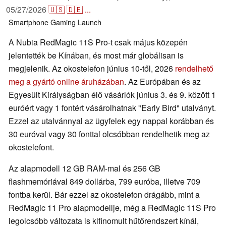
05/27/2026
🇺🇸
🇩🇪
...
Smartphone
Gaming
Launch
A Nubia RedMagic 11S Pro-t csak május közepén
jelentették be Kínában, és most már globálisan is
megjelenik. Az okostelefon június 10-től, 2026
rendelhető
meg a gyártó online áruházában
. Az Európában és az
Egyesült Királyságban élő vásárlók június 3. és 9. között 1
euróért vagy 1 fontért vásárolhatnak "Early Bird" utalványt.
Ezzel az utalvánnyal az ügyfelek egy nappal korábban és
30 euróval vagy 30 fonttal olcsóbban rendelhetik meg az
okostelefont.
Az alapmodell 12 GB RAM-mal és 256 GB
flashmemóriával 849 dollárba, 799 euróba, illetve 709
fontba kerül. Bár ezzel az okostelefon drágább, mint a
RedMagic 11 Pro alapmodellje, még a RedMagic 11S Pro
legolcsóbb változata is kifinomult hűtőrendszert kínál,