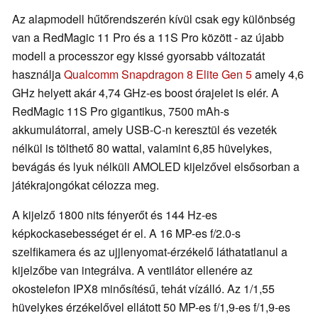
Az alapmodell hűtőrendszerén kívül csak egy különbség
van a RedMagic 11 Pro és a 11S Pro között - az újabb
modell a processzor egy kissé gyorsabb változatát
használja
Qualcomm Snapdragon 8 Elite Gen 5
amely 4,6
GHz helyett akár 4,74 GHz-es boost órajelet is elér. A
RedMagic 11S Pro gigantikus, 7500 mAh-s
akkumulátorral, amely USB-C-n keresztül és vezeték
nélkül is tölthető 80 wattal, valamint 6,85 hüvelykes,
bevágás és lyuk nélküli AMOLED kijelzővel elsősorban a
játékrajongókat célozza meg.
A kijelző 1800 nits fényerőt és 144 Hz-es
képkockasebességet ér el. A 16 MP-es f/2.0-s
szelfikamera és az ujjlenyomat-érzékelő láthatatlanul a
kijelzőbe van integrálva. A ventilátor ellenére az
okostelefon IPX8 minősítésű, tehát vízálló. Az 1/1,55
hüvelykes érzékelővel ellátott 50 MP-es f/1,9-es f/1,9-es