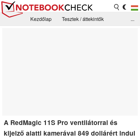
Kezdőlap
Tesztek / áttekintők
...
Hírek
GYIK / Technológia / Benchmarkok
Könyvtár
Kapcsolat
A RedMagic 11S Pro ventilátorral és
kijelző alatti kamerával 849 dollárért indul