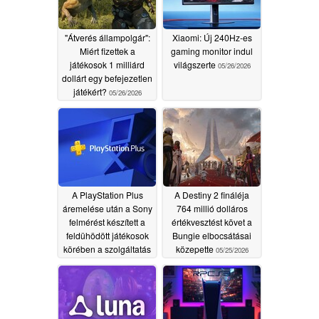
"Átverés állampolgár":
Xiaomi: Új 240Hz-es
Miért fizettek a
gaming monitor indul
játékosok 1 milliárd
világszerte
05/26/2026
dollárt egy befejezetlen
játékért?
05/26/2026
A PlayStation Plus
A Destiny 2 fináléja
áremelése után a Sony
764 millió dolláros
felmérést készített a
értékvesztést követ a
feldühödött játékosok
Bungie elbocsátásai
körében a szolgáltatás
közepette
05/25/2026
értékéről
05/25/2026