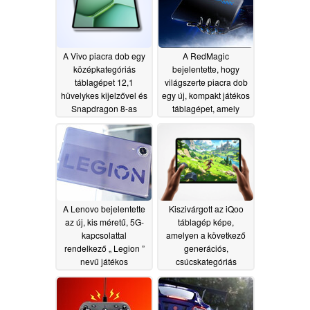
A Vivo piacra dob egy
A RedMagic
középkategóriás
bejelentette, hogy
táblagépet 12,1
világszerte piacra dob
hüvelykes kijelzővel és
egy új, kompakt játékos
Snapdragon 8-as
táblagépet, amely
sorozatú chipset-tel
folyadékhűtéssel és
185 Hz-es OLED-
07/02/2026
kijelzővel rendelkezik
06/30/2026
A Lenovo bejelentette
Kiszivárgott az iQoo
az új, kis méretű, 5G-
táblagép képe,
kapcsolattal
amelyen a következő
rendelkező „ Legion ”
generációs,
nevű játékos
csúcskategóriás
táblagépet
Snapdragon chipset
06/30/2026
látható
06/30/2026