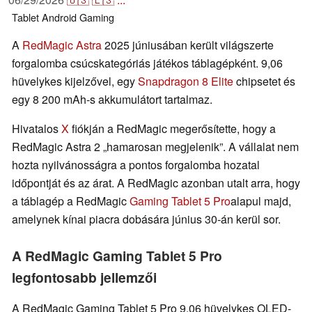
Tablet
Android
Gaming
A
RedMagic Astra
2025 júniusában került világszerte
forgalomba csúcskategóriás játékos táblagépként. 9,06
hüvelykes kijelzővel, egy
Snapdragon 8 Elite
chipsetet és
egy 8 200 mAh-s akkumulátort tartalmaz.
Hivatalos
X
fiókján a RedMagic megerősítette, hogy a
RedMagic Astra 2 „hamarosan megjelenik”. A vállalat nem
hozta nyilvánosságra a pontos forgalomba hozatal
időpontját és az árat. A RedMagic azonban utalt arra, hogy
a táblagép a RedMagic
Gaming Tablet 5 Pro
alapul majd,
amelynek kínai piacra dobására június 30-án kerül sor.
A RedMagic Gaming Tablet 5 Pro
legfontosabb jellemzői
A RedMagic Gaming Tablet 5 Pro 9,06 hüvelykes OLED-