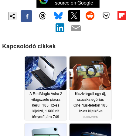
source on Google
Kapcsolódó cikkek
A RedMagic Astra 2
Kiszivárgott egy új,
világszerte piacra
csúcskategóriás
kerül: 185 Hz-es
OnePlus-telefon 185
kijelző, 1 600 nit
Hz-es kijelzővel
fényerő, ára 749
07/04/2026
dollártól kezdődik
07/17/2026