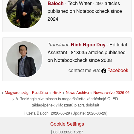
Baloch
- Tech Writer
- 497 articles
published on Notebookcheck
since
2024
Translator:
Ninh Ngoc Duy
- Editorial
Assistant
- 818035 articles published
on Notebookcheck
since 2008
contact me via:
Facebook
>
Magyarország - Kezdőlap
>
Hírek
>
News Archive
>
Newsarchive 2026 06
> A RedMagic hivatalosan is megerősítette zászlóshajó OLED-
táblagépének világszintű piacra dobását
Huzefa Baloch, 2026-06-29 (Update: 2026-06-29)
Cookie Settings
| 06.08.2026 15:27