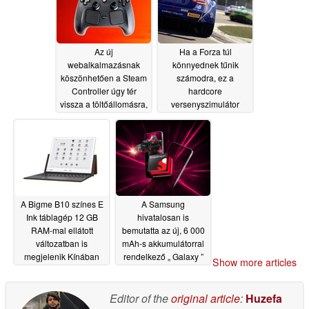
Az új
Ha a Forza túl
webalkalmazásnak
könnyednek tűnik
köszönhetően a Steam
számodra, ez a
Controller úgy tér
hardcore
vissza a töltőállomásra,
versenyszimulátor
mint egy robotporszívó
most 4 dollárért
kapható a Steam-en
06/30/2026
06/29/2026
A Bigme B10 színes E
A Samsung
Ink táblagép 12 GB
hivatalosan is
RAM-mal ellátott
bemutatta az új, 6 000
változatban is
mAh-s akkumulátorral
megjelenik Kínában
rendelkező „ Galaxy ”
Show more articles
M sorozatú
06/29/2026
okostelefont
06/29/2026
Editor of the
original article
:
Huzefa