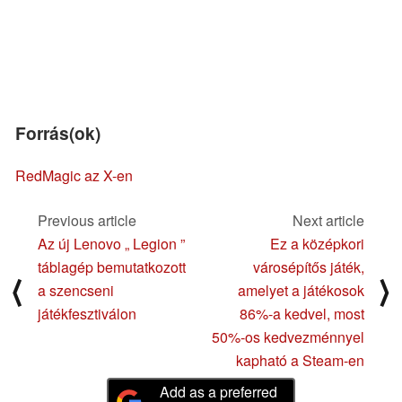
Forrás(ok)
RedMagic az X-en
Previous article
Next article
Az új Lenovo „ Legion ”
Ez a középkori
táblagép bemutatkozott
városépítős játék,
⟨
⟩
a szencseni
amelyet a játékosok
játékfesztiválon
86%-a kedvel, most
50%-os kedvezménnyel
kapható a Steam-en
Add as a preferred