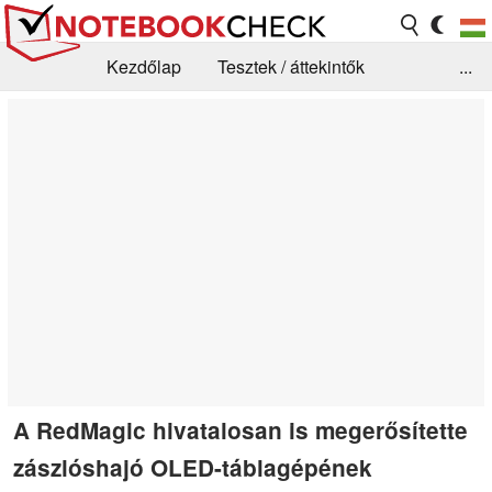
Kezdőlap
Tesztek / áttekintők
...
Hírek
GYIK / Technológia / Benchmarkok
Könyvtár
Kapcsolat
A RedMagic hivatalosan is megerősítette
zászlóshajó OLED-táblagépének