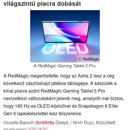
világszintű piacra dobását
ⓘ RedMagic
A RedMagic Gaming Tablet 5 Pro.
A RedMagic megerősítette, hogy az Astra 2 lesz a cég
következő zászlóshajó játékos táblagépe. A készülék a
kínai piacra szánt RedMagic Gaming Tablet 5 Pro
nemzetközi változataként jelenik meg, amelyről már biztos,
hogy 185 Hz-es OLED-kijelzővel és Snapdragon 8 Elite
Gen 5 lapkakészlettel lesz felszerelve.
Huzefa Baloch (
fordította
DeepL / Ninh Duy),
Közzétett
06/29/2026
🇺🇸
🇪🇸
...