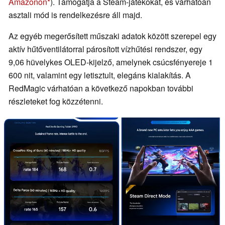
Amazonon
). Támogatja a Steam-játékokat, és várhatóan
asztali mód is rendelkezésre áll majd.
Az egyéb megerősített műszaki adatok között szerepel egy
aktív hűtőventilátorral párosított vízhűtési rendszer, egy
9,06 hüvelykes OLED-kijelző, amelynek csúcsfényereje 1
600 nit, valamint egy letisztult, elegáns kialakítás. A
RedMagic várhatóan a következő napokban további
részleteket fog közzétenni.