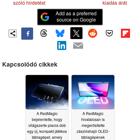
szóló hirdetést
kiadás árát
Add as a preferred
source on Google
Kapcsolódó cikkek
A RedMagic
A RedMagic
bejelentette, hogy
hivatalosan is
világszerte piacra dob
megerősítette
egy új, kompakt játékos
zászlóshajó OLED-
táblagépet, amely
táblagépének