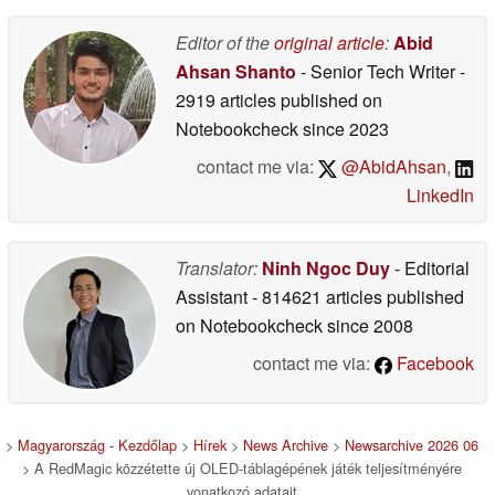
Editor of the
original article
:
Abid
Ahsan Shanto
- Senior Tech Writer
-
2919 articles published on
Notebookcheck
since 2023
contact me via:
@AbidAhsan
,
LinkedIn
Translator:
Ninh Ngoc Duy
- Editorial
Assistant
- 814621 articles published
on Notebookcheck
since 2008
contact me via:
Facebook
>
Magyarország - Kezdőlap
>
Hírek
>
News Archive
>
Newsarchive 2026 06
> A RedMagic közzétette új OLED-táblagépének játék teljesítményére
vonatkozó adatait