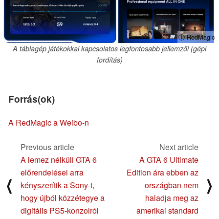
ⓘ RedMagic
A táblagép játékokkal kapcsolatos legfontosabb jellemzői (gépi
fordítás)
Forrás(ok)
A RedMagic a Weibo-n
Previous article
Next article
A lemez nélküli GTA 6
A GTA 6 Ultimate
előrendelései arra
Edition ára ebben az
⟨
⟩
kényszerítik a Sony-t,
országban nem
hogy újból közzétegye a
haladja meg az
digitális PS5-konzolról
amerikai standard