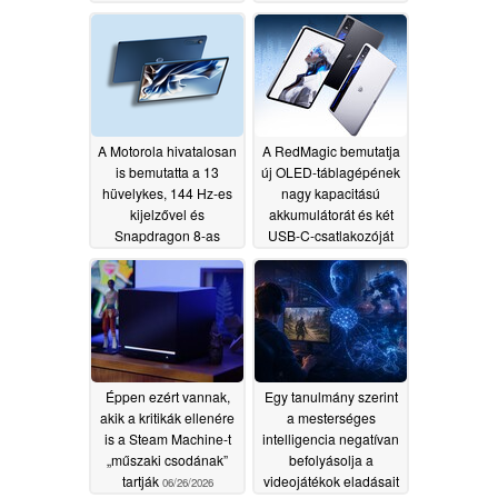
folyadékhűtéssel és
világszintű piacra
185 Hz-es OLED-
dobását
06/29/2026
kijelzővel rendelkezik
06/30/2026
A Motorola hivatalosan
A RedMagic bemutatja
is bemutatta a 13
új OLED-táblagépének
hüvelykes, 144 Hz-es
nagy kapacitású
kijelzővel és
akkumulátorát és két
Snapdragon 8-as
USB-C-csatlakozóját
sorozatú chipsetet
06/26/2026
tartalmazó táblagépét
06/27/2026
Éppen ezért vannak,
Egy tanulmány szerint
akik a kritikák ellenére
a mesterséges
is a Steam Machine-t
intelligencia negatívan
„műszaki csodának”
befolyásolja a
tartják
videojátékok eladásait
06/26/2026