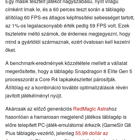
Egy másik tesztelt játékot nagyszabású, nyílt világú
címként írnak le, és a 60 perces teszt során a táblagép
állítólag 60 FPS-es átlagos képfrissítési sebességet tartott,
az 1%-os legalacsonyabb érték pedig 59 FPS volt. Ezek
tiszteletre méltó számok, de érdemes megjegyezni, hogy
mind a gyártótól származnak, ezért óvatosan kell kezelni
őket.
A benchmark-eredmények közzététele mellett a vállalat
megerősítette, hogy a táblagép Snapdragon 8 Elite Gen 5
processzorát a Core R4 lapkakészlettel párosítják.
Állítólag ez a kombináció további optimalizálások révén
javított játékélményt nyújt.
Akárcsak az előző generációs
RedMagic Astra
hoz
hasonlóan a hamarosan megjelenő játékos táblagép is
előre telepített PC-játék-emulátorral érkezik (GameSir G8
Plus táblagép-vezérlő, jelenleg
55,99 dollár az