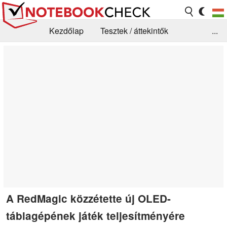
Kezdőlap
Tesztek / áttekintők
...
Hírek
GYIK / Technológia / Benchmarkok
Könyvtár
Kapcsolat
A RedMagic közzétette új OLED-
táblagépének játék teljesítményére