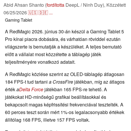
Abid Ahsan Shanto (
fordította
DeepL / Ninh Duy),
Közzétett
06/25/2026
🇺🇸
🇩🇪
...
Gaming
Tablet
A RedMagic 2026. június 30-án készül a Gaming Tablet 5
Pro kínai piacra dobására, és várhatóan röviddel ezután
világszerte is bemutatják a készüléket. A teljes bemutató
előtt a vállalat most közzétette a táblagép játék
teljesítményére vonatkozó adatait.
A RedMagic közlése szerint az OLED-táblagép átlagosan
184 FPS-t tud tartani
a CrossFire
játékban, míg az átlagos
érték
a
Delta Force
játékban 165 FPS-re tehető. A
játékokat HD-minőségű grafikai beállításokkal és
bekapcsolt magas képfrissítési frekvenciával tesztelték. A
60 perces teszt során mért 1%-os legalacsonyabb értékek
állítólag 168 FPS, illetve 157 FPS voltak.