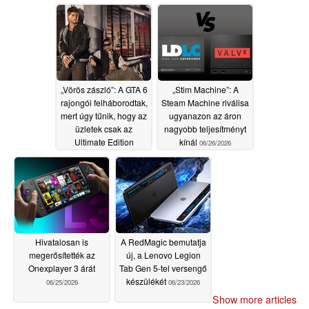
06/26/2026
„Vörös zászló”: A GTA 6
„Stim Machine”: A
rajongói felháborodtak,
Steam Machine riválisa
mert úgy tűnik, hogy az
ugyanazon az áron
üzletek csak az
nagyobb teljesítményt
Ultimate Edition
kínál
06/26/2026
változatot kínálják
06/26/2026
Hivatalosan is
A RedMagic bemutatja
megerősítették az
új, a Lenovo Legion
Onexplayer 3 árát
Tab Gen 5-tel versengő
készülékét
06/25/2026
06/23/2026
Show more articles