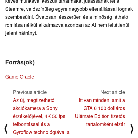
kevés munkával készült tartalmakat juttassanak fel a
Steamre, valószínűleg egyre nagyobb ellenállással fognak
szembesülni. Óvatosan, ésszerűen és a minőség látható
romlása nélkül alkalmazva azonban az AI nem feltétlenül
jelent hátrányt.
Forrás(ok)
Game Oracle
Previous article
Next article
Az új, megfizethető
Itt van minden, amit a
akciókamera a Sony
GTA 6 100 dolláros
érzékelőjével, 4K 50 fps
Ultimate Edition fizetős
felbontással és a
tartalomként elzár
⟨
⟩
Gyroflow technológiával a