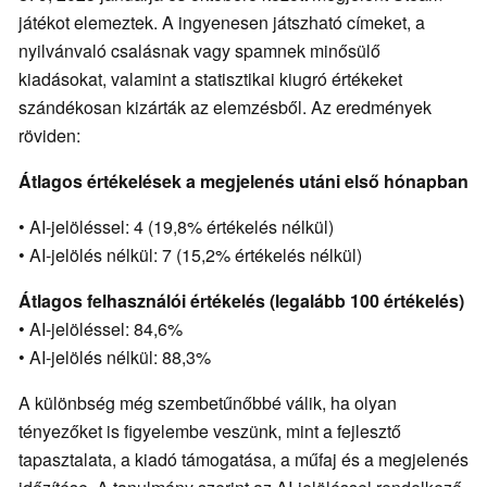
játékot elemeztek. A ingyenesen játszható címeket, a
nyilvánvaló csalásnak vagy spamnek minősülő
kiadásokat, valamint a statisztikai kiugró értékeket
szándékosan kizárták az elemzésből. Az eredmények
röviden:
Átlagos értékelések a megjelenés utáni első hónapban
• AI-jelöléssel: 4 (19,8% értékelés nélkül)
• AI-jelölés nélkül: 7 (15,2% értékelés nélkül)
Átlagos felhasználói értékelés (legalább 100 értékelés)
• AI-jelöléssel: 84,6%
• AI-jelölés nélkül: 88,3%
A különbség még szembetűnőbbé válik, ha olyan
tényezőket is figyelembe veszünk, mint a fejlesztő
tapasztalata, a kiadó támogatása, a műfaj és a megjelenés