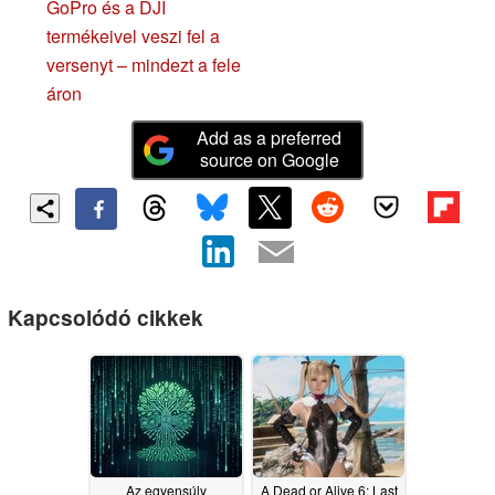
GoPro és a DJI
termékeivel veszi fel a
versenyt – mindezt a fele
áron
Add as a preferred
source on Google
Kapcsolódó cikkek
Az egyensúly
A Dead or Alive 6: Last