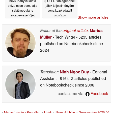
nevű leányvállalata
új OLED-táblagépének
előzetesen bemutatja
játék teljesítményére
saját moduláris
vonatkozó adatait
arcade-vezérlőjét
06/25/2026
Show more articles
06/25/2026
Editor of the
original article
:
Marius
Müller
- Tech Writer
- 5233 articles
published on Notebookcheck
since
2024
Translator:
Ninh Ngoc Duy
- Editorial
Assistant
- 816412 articles published
on Notebookcheck
since 2008
contact me via:
Facebook
>
Magyarország - Kezdőlap
>
Hírek
>
News Archive
>
Newsarchive 2026 06