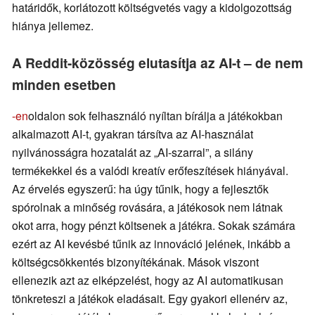
határidők, korlátozott költségvetés vagy a kidolgozottság
hiánya jellemez.
A Reddit-közösség elutasítja az AI-t – de nem
minden esetben
-en
oldalon sok felhasználó nyíltan bírálja a játékokban
alkalmazott AI-t, gyakran társítva az AI-használat
nyilvánosságra hozatalát az „AI-szarral”, a silány
termékekkel és a valódi kreatív erőfeszítések hiányával.
Az érvelés egyszerű: ha úgy tűnik, hogy a fejlesztők
spórolnak a minőség rovására, a játékosok nem látnak
okot arra, hogy pénzt költsenek a játékra. Sokak számára
ezért az AI kevésbé tűnik az innováció jelének, inkább a
költségcsökkentés bizonyítékának. Mások viszont
ellenezik azt az elképzelést, hogy az AI automatikusan
tönkreteszi a játékok eladásait. Egy gyakori ellenérv az,