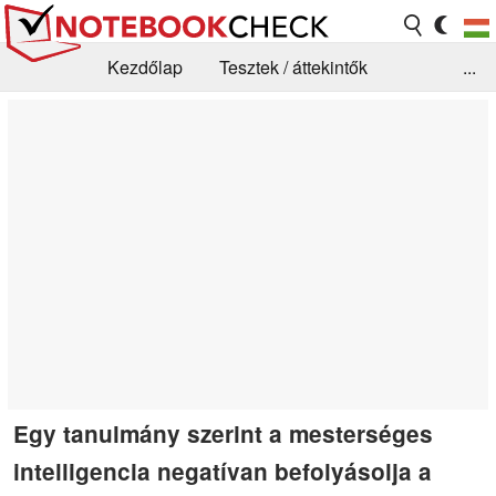
Kezdőlap
Tesztek / áttekintők
...
Hírek
GYIK / Technológia / Benchmarkok
Könyvtár
Kapcsolat
Egy tanulmány szerint a mesterséges
intelligencia negatívan befolyásolja a