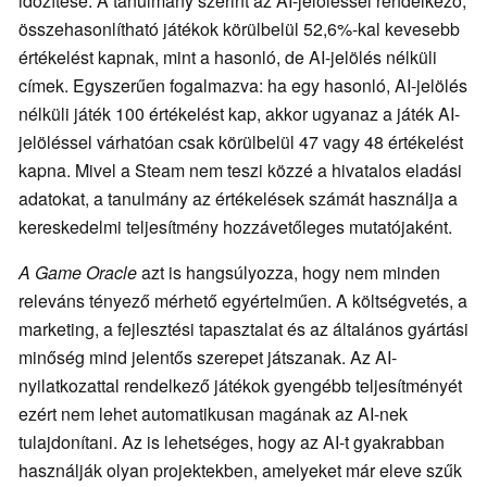
időzítése. A tanulmány szerint az AI-jelöléssel rendelkező,
összehasonlítható játékok körülbelül 52,6%-kal kevesebb
értékelést kapnak, mint a hasonló, de AI-jelölés nélküli
címek. Egyszerűen fogalmazva: ha egy hasonló, AI-jelölés
nélküli játék 100 értékelést kap, akkor ugyanaz a játék AI-
jelöléssel várhatóan csak körülbelül 47 vagy 48 értékelést
kapna. Mivel a Steam nem teszi közzé a hivatalos eladási
adatokat, a tanulmány az értékelések számát használja a
kereskedelmi teljesítmény hozzávetőleges mutatójaként.
A Game Oracle
azt is hangsúlyozza, hogy nem minden
releváns tényező mérhető egyértelműen. A költségvetés, a
marketing, a fejlesztési tapasztalat és az általános gyártási
minőség mind jelentős szerepet játszanak. Az AI-
nyilatkozattal rendelkező játékok gyengébb teljesítményét
ezért nem lehet automatikusan magának az AI-nek
tulajdonítani. Az is lehetséges, hogy az AI-t gyakrabban
használják olyan projektekben, amelyeket már eleve szűk