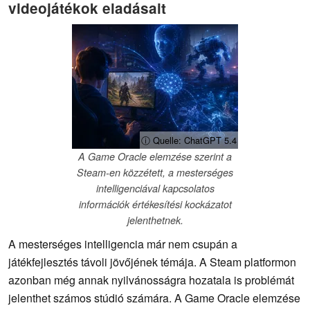
videojátékok eladásait
ⓘ Quelle: ChatGPT 5.4
A Game Oracle elemzése szerint a
Steam-en közzétett, a mesterséges
intelligenciával kapcsolatos
információk értékesítési kockázatot
jelenthetnek.
A mesterséges intelligencia már nem csupán a
játékfejlesztés távoli jövőjének témája. A Steam platformon
azonban még annak nyilvánosságra hozatala is problémát
jelenthet számos stúdió számára. A Game Oracle elemzése