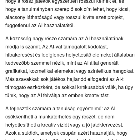
hogy a rossz játékok egyszerűen rosszul kelnek el, és
hogy a tanulmányban szereplő sok cím lehet, hogy kicsi,
alacsony láthatóságú vagy rosszul kivitelezett projekt,
függetlenül az AI használatától.
A közösség nagy része számára az AI használatának
módja is számít. Az AI-val támogatott kódolást,
hibakeresést és ideiglenes helyettesítő elemeket általában
kedvezőbb szemmel nézik, mint az AI által generált
grafikákat, kozmetikai elemeket vagy szintetikus hangokat.
Más szavakkal: sok játékos hajlandó elfogadni az AI-t
támogató eszközként, de sokkal kritikusabbá válik, ha úgy
tűnik, hogy az AI felváltja az emberi kreativitást.
A fejlesztők számára a tanulság egyértelmű: az AI
csökkentheti a munkaterhelés egy részét, de nem
helyettesítheti a kreatív víziót vagy a jó játéktervezést.
Azok a stúdiók, amelyek csupán azért használják, hogy