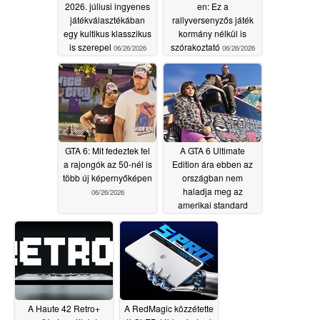
2026. júliusi ingyenes
en: Ez a
játékválasztékában
rallyversenyzős játék
egy kultikus klasszikus
kormány nélkül is
is szerepel
szórakoztató
06/26/2026
06/26/2026
GTA 6: Mit fedeztek fel
A GTA 6 Ultimate
a rajongók az 50-nél is
Edition ára ebben az
több új képernyőképen
országban nem
haladja meg az
06/26/2026
amerikai standard
kiadás árát
06/25/2026
A Haute 42 Retro+
A RedMagic közzétette