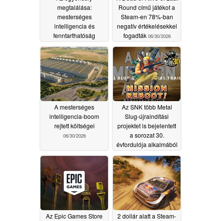
megtalálása:
Round című játékot a
mesterséges
Steam-en 78%-ban
intelligencia és
negatív értékelésekkel
fenntarthatóság
fogadták
06/30/2026
07/03/2026
A mesterséges
Az SNK több Metal
intelligencia-boom
Slug-újraindítási
rejtett költségei
projektet is bejelentett
a sorozat 30.
06/30/2026
évfordulója alkalmából
06/27/2026
Az Epic Games Store
2 dollár alatt a Steam-