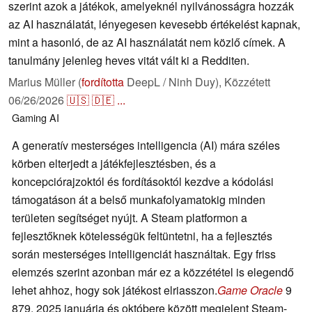
szerint azok a játékok, amelyeknél nyilvánosságra hozzák
az AI használatát, lényegesen kevesebb értékelést kapnak,
mint a hasonló, de az AI használatát nem közlő címek. A
tanulmány jelenleg heves vitát vált ki a Redditen.
Marius Müller (
fordította
DeepL / Ninh Duy),
Közzétett
06/26/2026
🇺🇸
🇩🇪
...
Gaming
AI
A generatív mesterséges intelligencia (AI) mára széles
körben elterjedt a játékfejlesztésben, és a
koncepciórajzoktól és fordításoktól kezdve a kódolási
támogatáson át a belső munkafolyamatokig minden
területen segítséget nyújt. A Steam platformon a
fejlesztőknek kötelességük feltüntetni, ha a fejlesztés
során mesterséges intelligenciát használtak. Egy friss
elemzés szerint azonban már ez a közzététel is elegendő
lehet ahhoz, hogy sok játékost elriasszon.
Game Oracle
9
879, 2025 januárja és októbere között megjelent Steam-