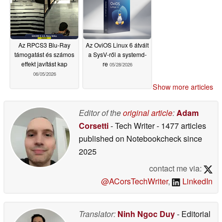
kapcsolatban
06/18/2026
Az RPCS3 Blu-Ray
Az OviOS Linux 6 átvált
támogatást és számos
a SysV-ről a systemd-
effekt javítást kap
re
05/28/2026
06/05/2026
Show more articles
Editor of the
original article
:
Adam
Corsetti
- Tech Writer
- 1477 articles
published on Notebookcheck
since
2025
contact me via:
@ACorsTechWriter
,
LinkedIn
Translator:
Ninh Ngoc Duy
- Editorial