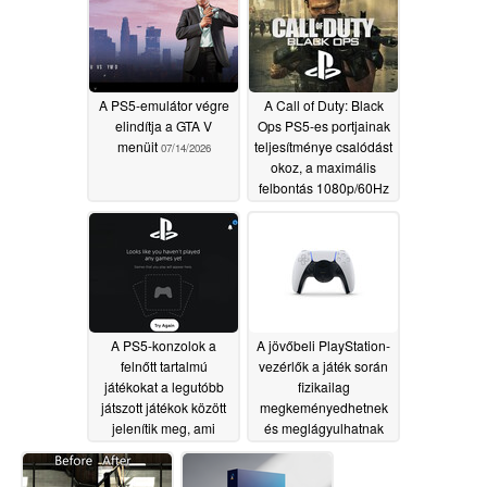
A PS5-emulátor végre
A Call of Duty: Black
elindítja a GTA V
Ops PS5-es portjainak
menüit
teljesítménye csalódást
07/14/2026
okoz, a maximális
felbontás 1080p/60Hz
07/11/2026
A PS5-konzolok a
A jövőbeli PlayStation-
felnőtt tartalmú
vezérlők a játék során
játékokat a legutóbb
fizikailag
játszott játékok között
megkeményedhetnek
jelenítik meg, ami
és meglágyulhatnak
biztonsági aggályokat
06/17/2026
vet fel a PSN-nel