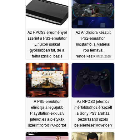
Az RPCS3 eredményei
Az Androidra készült
szerint a PS3-emulátor
PS2-emulátor
Linuxon sokkal
mostantól a Material
gyorsabban fut, de a
You témával
felhasználói bázis
rendelkezik
07/21/2026
tekintetében továbbra
is a Windows dominál
08/05/2026
A PS5-emulátor
Az RPCS3 jelentős
elindítja a legújabb
mérföldkőhöz érkezett
PlayStation-exkluzív
a Sony PS3 áruház
játékot és a pletykák
bezárásáról szóló
szerint törölt PC-portot
bejelentését követően
07/20/2026
07/18/2026