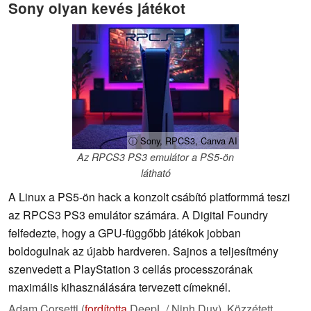
Sony olyan kevés játékot
ⓘ Sony, RPCS3, Canva AI
Az RPCS3 PS3 emulátor a PS5-ön
látható
A Linux a PS5-ön hack a konzolt csábító platformmá teszi
az RPCS3 PS3 emulátor számára. A Digital Foundry
felfedezte, hogy a GPU-függőbb játékok jobban
boldogulnak az újabb hardveren. Sajnos a teljesítmény
szenvedett a PlayStation 3 cellás processzorának
maximális kihasználására tervezett címeknél.
Adam Corsetti (
fordította
DeepL / Ninh Duy),
Közzétett