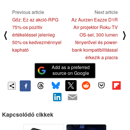
Previous article
Next article
Gőz: Ez az akció-RPG
Az Aurzen Eazze D1R
75%-os pozitív
Air projektor Roku TV
⟨
⟩
értékeléssel jelenleg
OS-sel, 300 lumen
50%-os kedvezménnyel
fényerővel és power-
kapható
bank kompatibilitással
érkezik a piacra
Add as a preferred
source on Google
Kapcsolódó cikkek