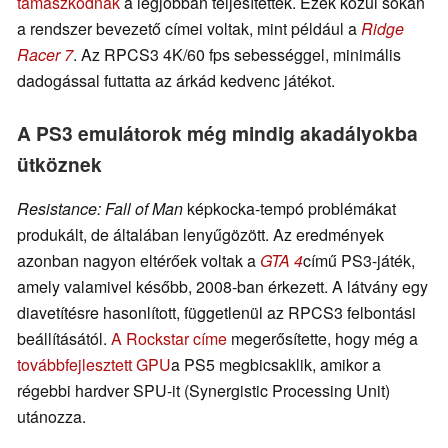
támaszkodnak
a legjobban teljesítettek. Ezek közül sokan
a rendszer bevezető címei voltak, mint például a
Ridge
Racer 7
. Az RPCS3 4K/60 fps sebességgel, minimális
dadogással futtatta az árkád kedvenc játékot.
A PS3 emulátorok még mindig akadályokba
ütköznek
Resistance: Fall of Man
képkocka-tempó problémákat
produkált, de általában lenyűgözött. Az eredmények
azonban nagyon eltérőek voltak a
GTA 4
című PS3-játék,
amely valamivel később, 2008-ban érkezett. A látvány egy
diavetítésre hasonlított, függetlenül az RPCS3 felbontási
beállításától.
A Rockstar címe
megerősítette, hogy még a
továbbfejlesztett GPU
a PS5 megbicsaklik, amikor a
régebbi hardver SPU-it (Synergistic Processing Unit)
utánozza.