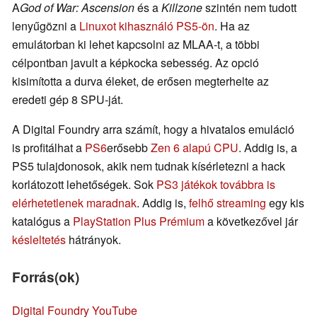
A
God of War: Ascension
és a
Killzone
szintén nem tudott
lenyűgözni a
Linuxot kihasználó PS5-ön
. Ha az
emulátorban ki lehet kapcsolni az MLAA-t, a többi
célpontban javult a képkocka sebesség. Az opció
kisimította a durva éleket, de erősen megterhelte az
eredeti gép 8 SPU-ját.
A Digital Foundry arra számít, hogy a hivatalos emuláció
is profitálhat a
PS6
erősebb
Zen 6 alapú CPU
. Addig is, a
PS5 tulajdonosok, akik nem tudnak kísérletezni a hack
korlátozott lehetőségek. Sok
PS3 játékok továbbra is
elérhetetlenek maradnak
. Addig is,
felhő streaming
egy kis
katalógus a
PlayStation Plus Prémium
a következővel jár
késleltetés
hátrányok.
Forrás(ok)
Digital Foundry YouTube