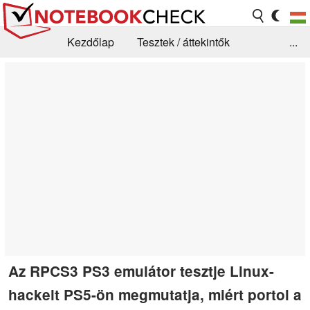
Kezdőlap
Tesztek / áttekintők
...
Hírek
GYIK / Technológia / Benchmarkok
Könyvtár
Kapcsolat
Az RPCS3 PS3 emulátor tesztje Linux-
hackelt PS5-ön megmutatja, miért portol a