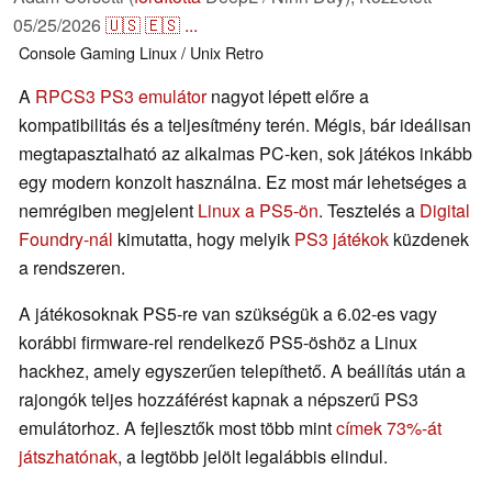
05/25/2026
🇺🇸
🇪🇸
...
Console
Gaming
Linux / Unix
Retro
A
RPCS3 PS3 emulátor
nagyot lépett előre a
kompatibilitás és a teljesítmény terén. Mégis, bár ideálisan
megtapasztalható az alkalmas PC-ken, sok játékos inkább
egy modern konzolt használna. Ez most már lehetséges a
nemrégiben megjelent
Linux a PS5-ön
. Tesztelés a
Digital
Foundry-nál
kimutatta, hogy melyik
PS3 játékok
küzdenek
a rendszeren.
A játékosoknak PS5-re van szükségük a 6.02-es vagy
korábbi firmware-rel rendelkező PS5-öshöz a Linux
hackhez, amely egyszerűen telepíthető. A beállítás után a
rajongók teljes hozzáférést kapnak a népszerű PS3
emulátorhoz. A fejlesztők most több mint
címek 73%-át
játszhatónak
, a legtöbb jelölt legalábbis elindul.