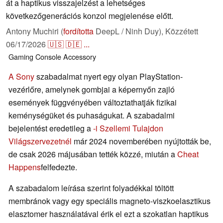
át a haptikus visszajelzést a lehetséges
következőgenerációs konzol megjelenése előtt.
Antony Muchiri (
fordította
DeepL / Ninh Duy),
Közzétett
06/17/2026
🇺🇸
🇩🇪
...
Gaming
Console
Accessory
A Sony
szabadalmat nyert egy olyan PlayStation-
vezérlőre, amelynek gombjai a képernyőn zajló
események függvényében változtathatják fizikai
keménységüket és puhaságukat. A szabadalmi
bejelentést eredetileg a
-i Szellemi Tulajdon
Világszervezetnél
már 2024 novemberében nyújtották be,
de csak 2026 májusában tették közzé, miután a
Cheat
Happens
felfedezte.
A szabadalom leírása szerint folyadékkal töltött
membránok vagy egy speciális magneto-viszkoelasztikus
elasztomer használatával érik el ezt a szokatlan haptikus