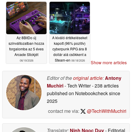
2000-es évekbeli
Akihabarában jellemző
retro kütyüket javíthatsz
06/20/2026
Az 8BitDo új
A kiváló értékeléseket
színváltozatban hozza
kapott (96% pozitív)
forgalomba az 5 éves
cyberpunk RPG ára 8
Arcade Stickjét
dollár alá csökkent a
Steam-en
06/19/2026
06/18/2026
Show more articles
Editor of the
original article
:
Antony
Muchiri
- Tech Writer
- 238 articles
published on Notebookcheck
since
2025
contact me via:
@TechWithMuchiri
Translator:
Ninh Ngoc Duy
- Editorial