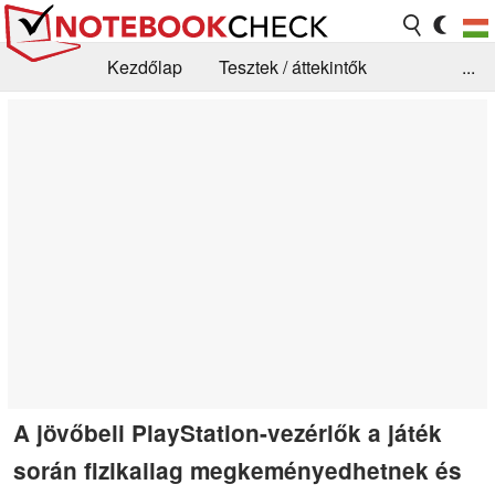
Kezdőlap
Tesztek / áttekintők
...
Hírek
GYIK / Technológia / Benchmarkok
Könyvtár
Kapcsolat
A jövőbeli PlayStation-vezérlők a játék
során fizikailag megkeményedhetnek és