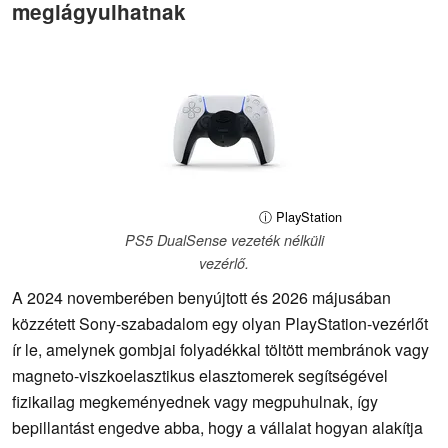
meglágyulhatnak
ⓘ PlayStation
PS5 DualSense vezeték nélküli
vezérlő.
A 2024 novemberében benyújtott és 2026 májusában
közzétett Sony-szabadalom egy olyan PlayStation-vezérlőt
ír le, amelynek gombjai folyadékkal töltött membránok vagy
magneto-viszkoelasztikus elasztomerek segítségével
fizikailag megkeményednek vagy megpuhulnak, így
bepillantást engedve abba, hogy a vállalat hogyan alakítja