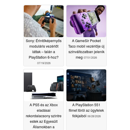
Sony: Érintőképernyős
A GameSir Pocket
moduláris vezérlőt
Taco mobil vezérlője új
láttak – talán a
színváltozatban jelenik
PlayStation 6-hoz?
meg
07/01/2026
07/19/2026
A PS5 és az Xbox
A PlayStation 551
eladásai
filmet töröl az ügyfelek
rekordalacsony szintre
fiókjaiból
06/28/2026
estek az Egyesült
Államokban a