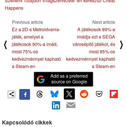
Szellemi Tulajdon Világszervezete
-en keresztül Cheat
Happens
Previous article
Next article
Ez a 2D-s Metroidvania-
A játékosok 89%-a
játék, amelyet a
imádja ezt a SEGA
⟨
⟩
játékosok 90%-a imád,
városépítő játékot, és
most 75%-os
most 85%-os
kedvezménnyel kapható
kedvezménnyel kapható
a Steam-en
a Steam-en
Add as a preferred
source on Google
Kapcsolódó cikkek