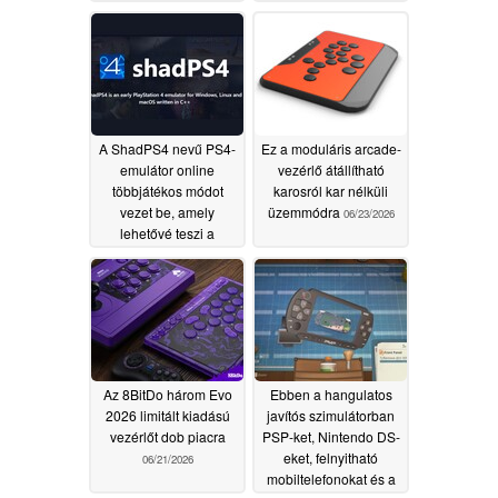
konzolárak
emelkedése miatt, a
Switch 2 viszont
erősebben tért vissza
06/29/2026
A ShadPS4 nevű PS4-
Ez a moduláris arcade-
emulátor online
vezérlő átállítható
többjátékos módot
karosról kar nélküli
vezet be, amely
üzemmódra
06/23/2026
lehetővé teszi a
játékosok számára,
hogy megkerüljék a
PSN-t
06/27/2026
Az 8BitDo három Evo
Ebben a hangulatos
2026 limitált kiadású
javítós szimulátorban
vezérlőt dob piacra
PSP-ket, Nintendo DS-
eket, felnyitható
06/21/2026
mobiltelefonokat és a