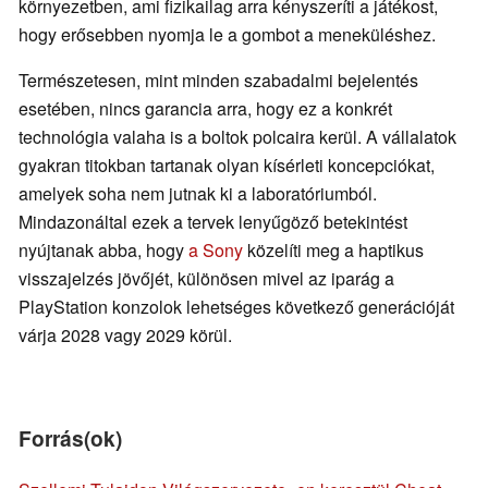
környezetben, ami fizikailag arra kényszeríti a játékost,
hogy erősebben nyomja le a gombot a meneküléshez.
Természetesen, mint minden szabadalmi bejelentés
esetében, nincs garancia arra, hogy ez a konkrét
technológia valaha is a boltok polcaira kerül. A vállalatok
gyakran titokban tartanak olyan kísérleti koncepciókat,
amelyek soha nem jutnak ki a laboratóriumból.
Mindazonáltal ezek a tervek lenyűgöző betekintést
nyújtanak abba, hogy
a Sony
közelíti meg a haptikus
visszajelzés jövőjét, különösen mivel az iparág a
PlayStation konzolok lehetséges következő generációját
várja 2028 vagy 2029 körül.
Forrás(ok)