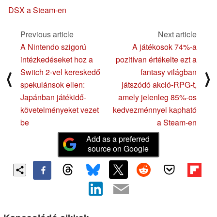
DSX a Steam-en
Previous article
Next article
A Nintendo szigorú
A játékosok 74%-a
intézkedéseket hoz a
pozitívan értékelte ezt a
Switch 2-vel kereskedő
fantasy világban
⟨
⟩
spekulánsok ellen:
játszódó akció-RPG-t,
Japánban játékidő-
amely jelenleg 85%-os
követelményeket vezet
kedvezménnyel kapható
be
a Steam-en
Add as a preferred
source on Google