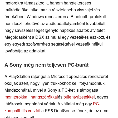
motorokra támaszkodik, hanem hangtekercses
működtetőket alkalmaz a részletesebb visszajelzés
érdekében. Windows rendszeren a Bluetooth-protokoll
nem teszi lehetővé az audioadatfolyamként továbbított,
nagy sávszélességet igénylő haptikus adatok átvitelét.
Megoldásként a DSX szimulál egy vezetékes eszközt, és
egy egyedi szoftverréteg segítségével vezeték nélkül
továbbítja az adatokat.
A Sony még nem teljesen PC-barát
A PlayStation rajongói a Microsoft operációs rendszerét
okolják azért, hogy ilyen trükkökhöz kell folyamodniuk.
Mindazonáltal, mivel a Sony a PC-ket is támogatja
monitorokkal
,
hangszórókkal
és
billentyűzetekkel
, egyes
játékosok megoldást vártak. A vállalat még egy
PC-
kompatibilis verziót
a PS5 DualSense-jének, de ez nem
old meg semmit.