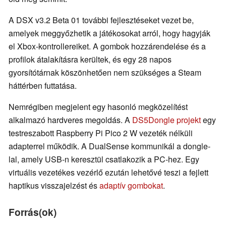
A DSX v3.2 Beta 01 további fejlesztéseket vezet be,
amelyek meggyőzhetik a játékosokat arról, hogy hagyják
el Xbox-kontrollereiket. A gombok hozzárendelése és a
profilok átalakításra kerültek, és egy 28 napos
gyorsítótárnak köszönhetően nem szükséges a Steam
háttérben futtatása.
Nemrégiben megjelent egy hasonló megközelítést
alkalmazó hardveres megoldás. A
DS5Dongle projekt
egy
testreszabott Raspberry Pi Pico 2 W vezeték nélküli
adapterrel működik. A DualSense kommunikál a dongle-
lal, amely USB-n keresztül csatlakozik a PC-hez. Egy
virtuális vezetékes vezérlő ezután lehetővé teszi a fejlett
haptikus visszajelzést és
adaptív gombokat
.
Forrás(ok)