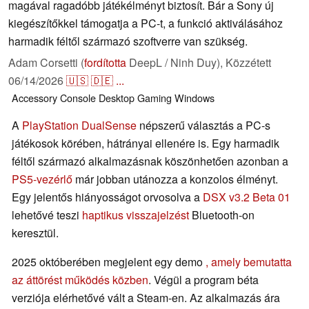
magával ragadóbb játékélményt biztosít. Bár a Sony új
kiegészítőkkel támogatja a PC-t, a funkció aktiválásához
harmadik féltől származó szoftverre van szükség.
Adam Corsetti (
fordította
DeepL / Ninh Duy),
Közzétett
06/14/2026
🇺🇸
🇩🇪
...
Accessory
Console
Desktop
Gaming
Windows
A
PlayStation DualSense
népszerű választás a PC-s
játékosok körében, hátrányai ellenére is. Egy harmadik
féltől származó alkalmazásnak köszönhetően azonban a
PS5-vezérlő
már jobban utánozza a konzolos élményt.
Egy jelentős hiányosságot orvosolva a
DSX v3.2 Beta 01
lehetővé teszi
haptikus visszajelzést
Bluetooth-on
keresztül.
2025 októberében megjelent egy demo
, amely bemutatta
az áttörést működés közben
. Végül a program béta
verziója elérhetővé vált a Steam-en. Az alkalmazás ára