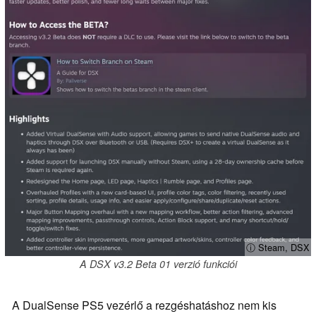
ⓘ Steam, DSX
A DSX v3.2 Beta 01 verzió funkciói
A DualSense PS5 vezérlő a rezgéshatáshoz nem kis