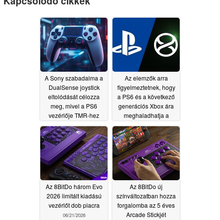
Kapcsolódó cikkek
A Sony szabadalma a
Az elemzők arra
DualSense joystick
figyelmeztetnek, hogy
eltolódását célozza
a PS6 és a következő
meg, mivel a PS6
generációs Xbox ára
vezérlője TMR-hez
meghaladhatja a
hasonló technológiát
Steam Machine árát
alkalmazhat
07/23/2026
06/24/2026
Az 8BitDo három Evo
Az 8BitDo új
2026 limitált kiadású
színváltozatban hozza
vezérlőt dob piacra
forgalomba az 5 éves
Arcade Stickjét
06/21/2026