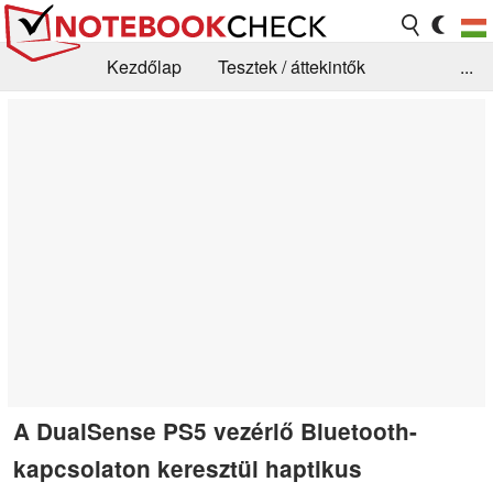
Kezdőlap
Tesztek / áttekintők
...
Hírek
GYIK / Technológia / Benchmarkok
Könyvtár
Kapcsolat
A DualSense PS5 vezérlő Bluetooth-
kapcsolaton keresztül haptikus