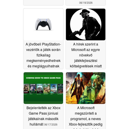
06/19/2026
A jövőbeli PlayStation-
A hírek szerint a
vezérlők a játék során
Microsoft az egyre
fizikailag
növekvő
megkeményedhetnek
játékfejlesztési
és meglágyulhatnak
költségvetések miatt
fontolgatja az Xbox
06/17/2026
üzletág kiválasztását
06/17/2026
Bejelentették az Xbox
A Microsoft
Game Pass júniusi
megszünteti a
játékainak második
programot, a neves
hullámát
Xbox-fejlesztők pedig
06/17/2026