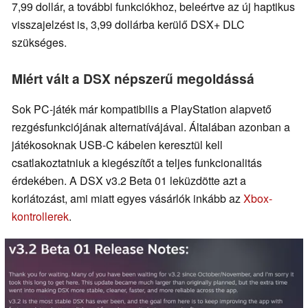
7,99 dollár, a további funkciókhoz, beleértve az új haptikus
visszajelzést is, 3,99 dollárba kerülő DSX+ DLC
szükséges.
Miért vált a DSX népszerű megoldássá
Sok PC-játék már kompatibilis a PlayStation alapvető
rezgésfunkciójának alternatívájával. Általában azonban a
játékosoknak USB-C kábelen keresztül kell
csatlakoztatniuk a kiegészítőt a teljes funkcionalitás
érdekében. A DSX v3.2 Beta 01 leküzdötte azt a
korlátozást, ami miatt egyes vásárlók inkább az
Xbox-
kontrollerek
.