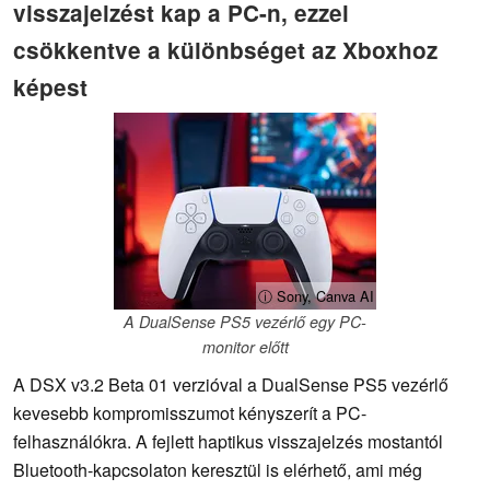
visszajelzést kap a PC-n, ezzel
csökkentve a különbséget az Xboxhoz
képest
ⓘ Sony, Canva AI
A DualSense PS5 vezérlő egy PC-
monitor előtt
A DSX v3.2 Beta 01 verzióval a DualSense PS5 vezérlő
kevesebb kompromisszumot kényszerít a PC-
felhasználókra. A fejlett haptikus visszajelzés mostantól
Bluetooth-kapcsolaton keresztül is elérhető, ami még