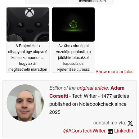
felvásárlásokért
versengenek
06/16/2026
A Project Helix
Az Xbox stratégiai
elhagyhat egy alapvető
vezetője pontosítja a
konzolkomponenst,
játékhirdetésekkel
hogy az ár
kapcsolatos
megfizethető maradjon
kijelentéseit: „rossz
Show more articles
lenne megzavarni a
06/16/2026
játékélményt”
06/16/2026
Editor of the
original article
:
Adam
Corsetti
- Tech Writer
- 1477 articles
published on Notebookcheck
since
2025
contact me via:
@ACorsTechWriter
,
LinkedIn